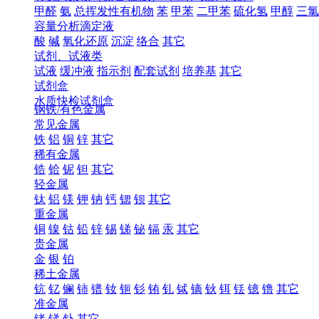
甲醛
氨
总挥发性有机物
苯
甲苯
二甲苯
硫化氢
甲醇
三氯
容量分析滴定液
酸
碱
氧化还原
沉淀
络合
其它
试剂、试液类
试液
缓冲液
指示剂
配套试剂
培养基
其它
试剂盒
水质快检试剂盒
钢铁/有色金属
常见金属
铁
铝
铜
锌
其它
稀有金属
锆
铪
铌
钽
其它
轻金属
钛
铝
镁
钾
钠
钙
锶
钡
其它
重金属
铜
镍
钴
铅
锌
锡
锑
铋
镉
汞
其它
贵金属
金
银
铂
稀土金属
钪
钇
镧
铈
镨
钕
钷
钐
铕
钆
铽
镝
钬
铒
铥
镱
镥
其它
准金属
锗
锑
钋
其它