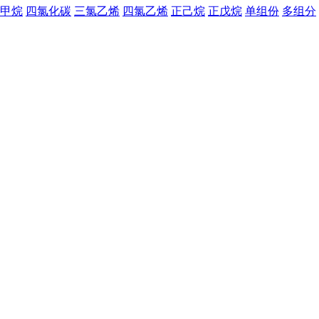
甲烷
四氯化碳
三氯乙烯
四氯乙烯
正己烷
正戊烷
单组份
多组分