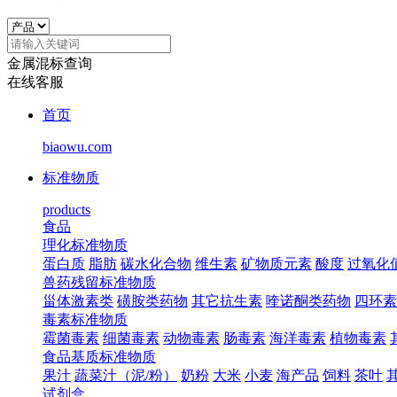
金属混标查询
在线客服
首页
biaowu.com
标准物质
products
食品
理化标准物质
蛋白质
脂肪
碳水化合物
维生素
矿物质元素
酸度
过氧化
兽药残留标准物质
甾体激素类
磺胺类药物
其它抗生素
喹诺酮类药物
四环素
毒素标准物质
霉菌毒素
细菌毒素
动物毒素
肠毒素
海洋毒素
植物毒素
食品基质标准物质
果汁
蔬菜汁（泥/粉）
奶粉
大米
小麦
海产品
饲料
茶叶
试剂盒