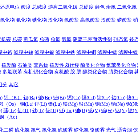
还原电位
酸度
总碱度
游离二氧化碳
总硬度
颜色
余氯
二氧化氯
氯化物
氟化物
碘化物
溴化物
氯酸盐
高氯酸盐
溴酸盐
磷酸盐
硝
无机碳
总碳
凯氏氮
总磷
总氮
氨氮
阴离子表面活性剂
硝态氮
铵
膜中铬
滤膜中锑
滤膜中铍
滤膜中铁
滤膜中铜
滤膜中锰
滤膜中镍
醛
挥发酚
石油类
苯系物
挥发性卤代烃
酚类化合物
氯苯类化合物
类
多氯联苯
有机锡化合物
有机酸
胺
肼
醇类化合物
腈类化合物
组分
其它
)
钾（K）
钡(Ba)
铍(Be)
铋(Bi)
钙(Ca)
镉(Cd)
铈(Ce)
钴(Co)
铬(Cr
锇（Os）
镧(La)
锂(Li)
镥(Lu)
镁(Mg)
锰(Mn)
钼(Mo)
钠(Na)
铌(Nb
)
碲(Te)
钍(Th)
钛(Ti)
铊(Tl)
铥(Tm)
铀(U)
钒(V)
钨(W)
钇(Y)
镱(Y
锕（Ac）
化二磷
硫化氢
氯气
氯化氢
硫酸雾
磷化氢
铬酸雾
光气
沥青烟
饮