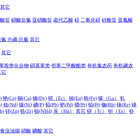
其它
酸盐
硝酸盐氮
亚硝酸盐
卤代乙酸
硅
二氧化硅
硅酸盐
亚氯酸
态氮
总磷/总氮
其它
其它
苯胺类化合物
硝基苯类
邻苯二甲酸酯类
有机氯农药
有机磷农
其它
)
铯(Cs)
铜(Cu)
镝(Dy)
铒（Er）
铕(Eu)
铁(Fe)
镓（Ga）
钆
)
钕(Nd)
镍(Ni)
磷(P)
铅(Pb)
钯(Pd)
镨(Pr)
铂(Pt)
铷(Rb)
铼(Re)
铑
b)
锌(Zn)
锆(Zr)
铵(NH4)
汞（Hg）
其它
锝（Tc）
钽（Ta）
钋
食业油烟
硝酸
磷酸
其它