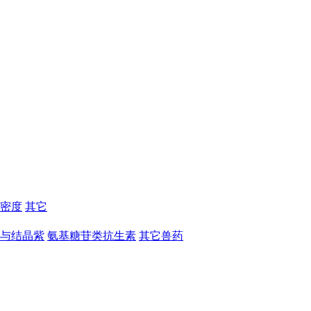
密度
其它
与结晶紫
氨基糖苷类抗生素
其它兽药