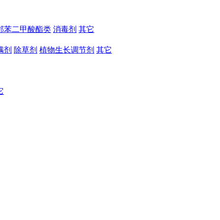
邻苯二甲酸酯类
消毒剂
其它
螨剂
除草剂
植物生长调节剂
其它
它