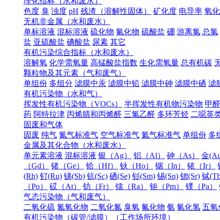
理化指标（水和废水）
色度
臭
浊度
pH
残渣（溶解性固体）
矿化度
电导率
氧化
无机非金属（水和废水）
单标溶液
混标溶液
硫化物
氰化物
硫酸盐
硼
游离氯
总氯
盐
亚硫酸盐
碘酸盐
尿素
其它
有机污染综合指标（水和废水）
溶解氧
化学需氧量
高锰酸盐指数
生化需氧量
总有机碳
颗粒物及其元素（气和废气）
单组份
多组分
滤膜中汞
滤膜中铅
滤膜中砷
滤膜中硒
滤
有机污染物（水和气）
挥发性有机污染物（VOCs）
半挥发性有机物污染物
甲
药
阿特拉津
丙烯腈和丙烯醛
三氯乙醛
多环芳烃
二噁英
固废和气体
固废
纯气
氮气标准气
空气标准气
氦气标准气
单组份
多
金属及其化合物（水和废水）
单元素溶液
混标溶液
银（Ag）
铝（Al）
砷（As）
金(Au
（Gd）
锗（Ge）
铪（Hf）
钬（Ho）
铟（In）
铱（Ir）
(Rh)
钌(Ru)
锑(Sb)
钪(Sc)
硒(Se)
钐(Sm)
锡(Sn)
锶(Sr)
铽(Tb
（Po）
砹（At）
钫（Fr）
镭（Ra）
钷（Pm）
镤（Pa）
气态污染物（气和废气）
二氧化硫
氮氧化物
二氧化氮
臭氧
氟化物
氨
氰化氢
五氧
有机污染物（碳管/滤膜）（工作场所环境）