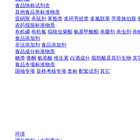
食品快检试剂盒
其他食品类标准物质
亚硝胺
杀鼠剂
苯胺类
多环芳烃类
多氯联苯
芳香族伯胺
农药残留标准物质
有机磷
有机氯
拟除虫菊酯
氨基甲酸酯
杀菌剂
杀虫剂
杀
食品添加剂
非法添加剂
食品添加剂
食品成分标准物质
糖类
黄酮
氨基酸
维生素
白酒成分
脂肪酸及其衍生物
其
食品专项标准物质
国抽专项
盲样考核专项
套标
配套试剂
其它
环境