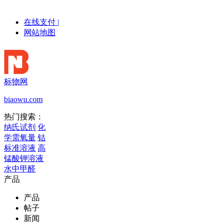
在线支付
|
网站地图
标物网
biaowu.com
热门搜索：
纳氏试剂
化
学需氧量
钴
标准溶液
高
锰酸钾溶液
水中甲醛
产品
产品
帖子
新闻