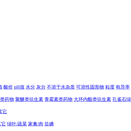
值
酸价
pH值
水分
灰分
不溶于水杂质
可溶性固形物
粒度
电导率
类药物
聚醚类抗生素
青霉素类药物
大环内酯类抗生素
孔雀石绿
其它
其它
绿叶/蔬菜
家禽/肉
盐碘