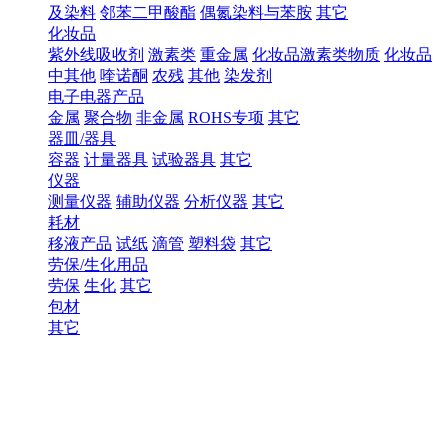
及染料
邻苯二甲酸酯
偶氮染料与苯胺
其它
化妆品
紫外线吸收剂
激素类
重金属
化妆品激素类物质
化妆品
中其他
喹诺酮
农残
其他
染发剂
电子电器产品
金属
聚合物
非金属
ROHS专项
其它
器皿/器具
容器
计量器具
试验器具
其它
仪器
测量仪器
辅助仪器
分析仪器
其它
耗材
移液产品
试纸
滴管
塑料袋
其它
劳保/生化用品
劳保
生化
其它
包材
其它