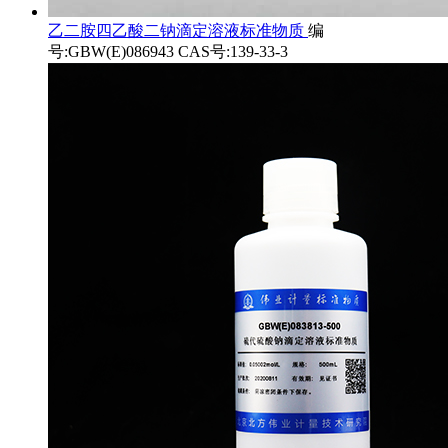
乙二胺四乙酸二钠滴定溶液标准物质
编
号:GBW(E)086943 CAS号:139-33-3