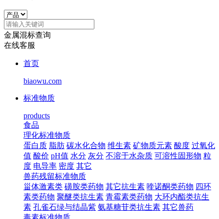
金属混标查询
在线客服
首页
biaowu.com
标准物质
products
食品
理化标准物质
蛋白质
脂肪
碳水化合物
维生素
矿物质元素
酸度
过氧化
值
酸价
pH值
水分
灰分
不溶于水杂质
可溶性固形物
粒
度
电导率
密度
其它
兽药残留标准物质
甾体激素类
磺胺类药物
其它抗生素
喹诺酮类药物
四环
素类药物
聚醚类抗生素
青霉素类药物
大环内酯类抗生
素
孔雀石绿与结晶紫
氨基糖苷类抗生素
其它兽药
毒素标准物质