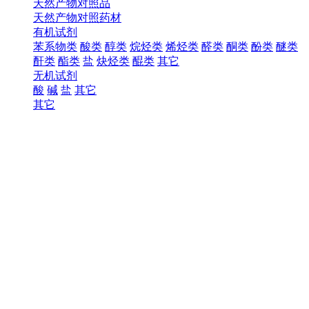
天然产物对照品
天然产物对照药材
有机试剂
苯系物类
酸类
醇类
烷烃类
烯烃类
醛类
酮类
酚类
醚类
酐类
酯类
盐
炔烃类
醌类
其它
无机试剂
酸
碱
盐
其它
其它