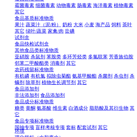
霉菌毒素
细菌毒素
动物毒素
肠毒素
海洋毒素
植物毒素
其它
食品基质标准物质
果汁
蔬菜汁（泥/粉）
奶粉
大米
小麦
海产品
饲料
茶叶
其它
绿叶/蔬菜
家禽/肉
盐碘
试剂盒
食品快检试剂盒
其他食品类标准物质
亚硝胺
杀鼠剂
苯胺类
多环芳烃类
多氯联苯
芳香族伯胺
邻苯二甲酸酯类
消毒剂
其它
农药残留标准物质
有机磷
有机氯
拟除虫菊酯
氨基甲酸酯
杀菌剂
杀虫剂
杀
螨剂
除草剂
植物生长调节剂
其它
食品添加剂
非法添加剂
食品添加剂
食品成分标准物质
糖类
黄酮
氨基酸
维生素
白酒成分
脂肪酸及其衍生物
其
它
食品专项标准物质
国抽专项
盲样考核专项
套标
配套试剂
其它
环境