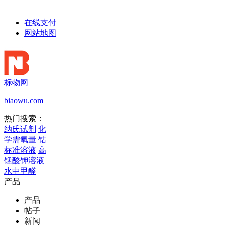
在线支付
|
网站地图
标物网
biaowu.com
热门搜索：
纳氏试剂
化
学需氧量
钴
标准溶液
高
锰酸钾溶液
水中甲醛
产品
产品
帖子
新闻