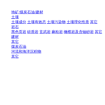
地矿/煤炭石油/建材
土壤
土壤成分
土壤有效态
土壤污染物
土壤理化性质
其它
岩石
黑色页岩
硅质岩
玄武岩
麻粒岩
橄榄岩及含铀砂岩
其它
建材
其它
煤炭石油
河流和海洋沉积物
其它