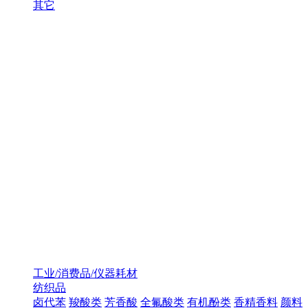
其它
工业/消费品/仪器耗材
纺织品
卤代苯
羧酸类
芳香酸
全氟酸类
有机酚类
香精香料
颜料