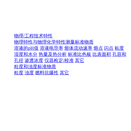
物理/工程技术特性
物理特性与物理化学特性测量标准物质
溶液的pH值
溶液电导率
熔体流动速率
熔点
闪点
粘度
湿度和水分
热量及热分析
标准比色板
比表面积
孔容和
孔径
渗透浓度
仪器检定/校准
其它
粒度和浊度标准物质
粒度
浊度
燃料抗爆性
其它