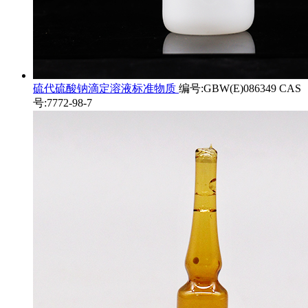
硫代硫酸钠滴定溶液标准物质
编号:GBW(E)086349 CAS
号:7772-98-7