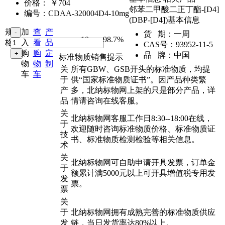
价格：
￥704
邻苯二甲酸二正丁酯-[D4]
编号：
CDAA-320004D4-10mg
(DBP-[D4])基本信息
规
加
查
产
货 期：
一周
10mg
,
98.7%
格：
入
看
品
CAS号：
93952-11-5
购
购
定
品 牌：
中国
标准物质销售提示
物
物
制
关
所有GBW、GSB开头的标准物质，均提
车
车
于
供“国家标准物质证书”。因产品种类繁
产
多，北纳标物网上架的只是部分产品，详
品
情请咨询在线客服。
关
北纳标物网客服工作日8:30--18:00在线，
于
欢迎随时咨询标准物质价格、标准物质证
技
书、标准物质检测检验等相关信息。
术
关
北纳标物网可自助申请开具发票，订单金
于
额累计满5000元以上可开具增值税专用发
发
票。
票
关
于
北纳标物网拥有成熟完善的标准物质供应
发
链，当日发货率达80%以上。