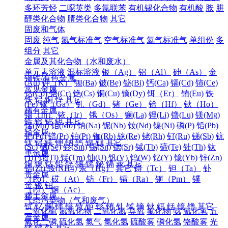
多环芳烃
二噁英类
多氯联苯
有机锡化合物
有机酸
胺
肼
醇类化合物
腈类化合物
其它
固废和气体
固废
纯气
氮气标准气
空气标准气
氦气标准气
单组份
多
组分
其它
金属及其化合物（水和废水）
单元素溶液
混标溶液
银（Ag）
铝（Al）
砷（As）
金
钢铁/有色金属
(Au)
钾（K）
钡(Ba)
铍(Be)
铋(Bi)
钙(Ca)
镉(Cd)
铈(Ce)
常见金属
钴(Co)
铬(Cr)
铯(Cs)
铜(Cu)
镝(Dy)
铒（Er）
铕(Eu)
铁
铁
铝
铜
锌
其它
(Fe)
镓（Ga）
钆（Gd）
锗（Ge）
铪（Hf）
钬（Ho）
稀有金属
铟（In）
铱（Ir）
锇（Os）
镧(La)
锂(Li)
镥(Lu)
镁(Mg)
锆
铪
铌
钽
其它
锰(Mn)
钼(Mo)
钠(Na)
铌(Nb)
钕(Nd)
镍(Ni)
磷(P)
铅(Pb)
轻金属
钯(Pd)
镨(Pr)
铂(Pt)
铷(Rb)
铼(Re)
铑(Rh)
钌(Ru)
锑(Sb)
钪
钛
铝
镁
钾
钠
钙
锶
钡
其它
(Sc)
硒(Se)
钐(Sm)
锡(Sn)
锶(Sr)
铽(Tb)
碲(Te)
钍(Th)
钛
重金属
(Ti)
铊(Tl)
铥(Tm)
铀(U)
钒(V)
钨(W)
钇(Y)
镱(Yb)
锌(Zn)
铜
镍
钴
铅
锌
锡
锑
铋
镉
汞
其它
锆(Zr)
铵(NH4)
汞（Hg）
其它
锝（Tc）
钽（Ta）
钋
贵金属
（Po）
砹（At）
钫（Fr）
镭（Ra）
钷（Pm）
镤
金
银
铂
（Pa）
锕（Ac）
稀土金属
气态污染物（气和废气）
钪
钇
镧
铈
镨
钕
钷
钐
铕
钆
铽
镝
钬
铒
铥
镱
镥
其它
二氧化硫
氮氧化物
二氧化氮
臭氧
氟化物
氨
氰化氢
五
准金属
氧化二磷
硫化氢
氯气
氯化氢
硫酸雾
磷化氢
铬酸雾
光
锗
锑
钋
其它