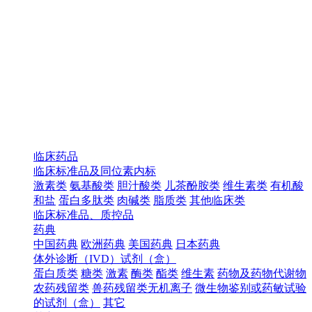
临床药品
临床标准品及同位素内标
激素类
氨基酸类
胆汁酸类
儿茶酚胺类
维生素类
有机酸
和盐
蛋白多肽类
肉碱类
脂质类
其他临床类
临床标准品、质控品
药典
中国药典
欧洲药典
美国药典
日本药典
体外诊断（IVD）试剂（盒）
蛋白质类
糖类
激素
酶类
酯类
维生素
药物及药物代谢物
农药残留类
兽药残留类无机离子
微生物鉴别或药敏试验
的试剂（盒）
其它