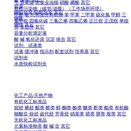
气
沥青烟
饮食业油烟
硝酸
磷酸
其它
合金
有机污染物（碳管/滤膜）（工作场所环境）
铜铅合金
铅钯合金
其它
甲醛
氨
总挥发性有机物
苯
甲苯
二甲苯
硫化氢
甲醇
三
钢铁
氯甲烷
四氯化碳
三氯乙烯
四氯乙烯
正己烷
正戊烷
单组
钢铁
其它
份
多组分
其它
容量分析滴定液
酸
碱
氧化还原
沉淀
络合
其它
试剂、试液类
试液
缓冲液
指示剂
配套试剂
培养基
其它
试剂盒
水质快检试剂盒
化工产品/天然产物
有机化工标准品
烷烃
烯烃
醌类
醛类
醇
酮类
酚类
醚类
酐类
酯类
有机酸
羧酸盐
炔烃
卤代烃
芳香烃
硝基苯
腈类
肼类
胺类
其它
无机化工标准品
元素标准物质
酸
碱
盐
其它