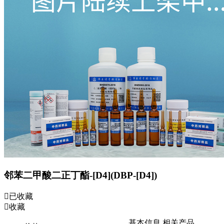
邻苯二甲酸二正丁酯-[D4](DBP-[D4])
已收藏
收藏
基本信息
相关产品