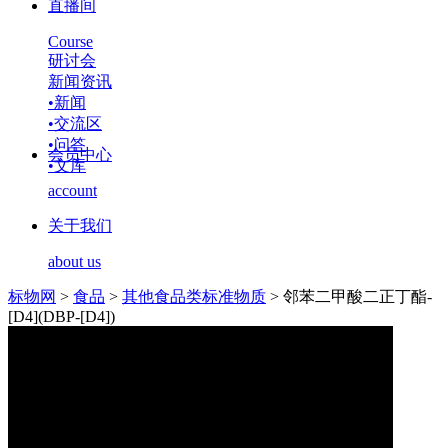
直播间
Course
研讨会
新闻资讯
•
新闻
•
交流区
•
问答
会员中心
•
文库
account
关于我们
about us
标物网
>
食品
>
其他食品类标准物质
>
邻苯二甲酸二正丁酯-
[D4](DBP-[D4])