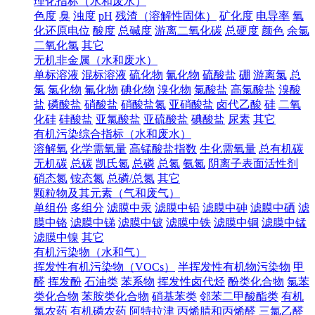
理化指标（水和废水）
色度
臭
浊度
pH
残渣（溶解性固体）
矿化度
电导率
氧
化还原电位
酸度
总碱度
游离二氧化碳
总硬度
颜色
余氯
二氧化氯
其它
无机非金属（水和废水）
单标溶液
混标溶液
硫化物
氰化物
硫酸盐
硼
游离氯
总
氯
氯化物
氟化物
碘化物
溴化物
氯酸盐
高氯酸盐
溴酸
盐
磷酸盐
硝酸盐
硝酸盐氮
亚硝酸盐
卤代乙酸
硅
二氧
化硅
硅酸盐
亚氯酸盐
亚硫酸盐
碘酸盐
尿素
其它
有机污染综合指标（水和废水）
溶解氧
化学需氧量
高锰酸盐指数
生化需氧量
总有机碳
无机碳
总碳
凯氏氮
总磷
总氮
氨氮
阴离子表面活性剂
硝态氮
铵态氮
总磷/总氮
其它
颗粒物及其元素（气和废气）
单组份
多组分
滤膜中汞
滤膜中铅
滤膜中砷
滤膜中硒
滤
膜中铬
滤膜中锑
滤膜中铍
滤膜中铁
滤膜中铜
滤膜中锰
滤膜中镍
其它
有机污染物（水和气）
挥发性有机污染物（VOCs）
半挥发性有机物污染物
甲
醛
挥发酚
石油类
苯系物
挥发性卤代烃
酚类化合物
氯苯
类化合物
苯胺类化合物
硝基苯类
邻苯二甲酸酯类
有机
氯农药
有机磷农药
阿特拉津
丙烯腈和丙烯醛
三氯乙醛