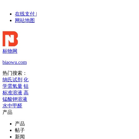
在线支付
|
网站地图
标物网
biaowu.com
热门搜索：
纳氏试剂
化
学需氧量
钴
标准溶液
高
锰酸钾溶液
水中甲醛
产品
产品
帖子
新闻