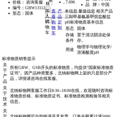
基
,
7.696
价格：
咨询客服
格：
品 牌：
中国
编号：
GBW13112
加
查
产
本信息
量值信息
相关产品
形态：
固体
入
看
品
三羟甲基氨基甲烷盐酸盐
购
购
定
pH标准物质基本信息
物
物
制
形态
固体
车
车
存储
置于清洁阴凉处保
条件
存。
物理学与物理化学/
用途
溶液酸度pH
标准物质销售提示
关
所有GBW、GSB开头的标准物质，均提供“国家标准物质
于
证书”。因产品种类繁多，北纳标物网上架的只是部分产
产
品，详情请咨询在线客服。
品
关
北纳标物网客服工作日8:30--18:00在线，欢迎随时咨询标
于
准物质价格、标准物质证书、标准物质检测检验等相关
技
信息。
术
关
于
北纳标物网可自助申请开具发票，订单金额累计满5000