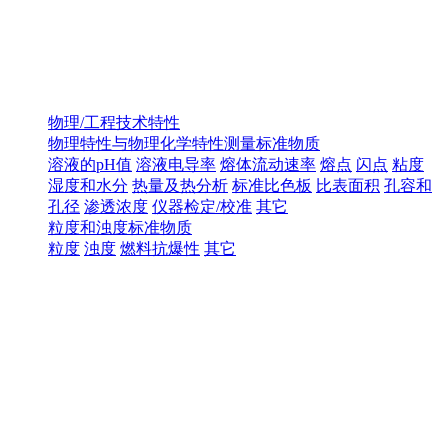
物理/工程技术特性
物理特性与物理化学特性测量标准物质
溶液的pH值
溶液电导率
熔体流动速率
熔点
闪点
粘度
湿度和水分
热量及热分析
标准比色板
比表面积
孔容和
孔径
渗透浓度
仪器检定/校准
其它
粒度和浊度标准物质
粒度
浊度
燃料抗爆性
其它