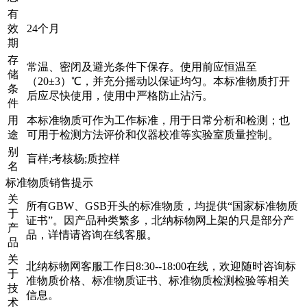
有
效
24个月
期
存
常温、密闭及避光条件下保存。使用前应恒温至
储
（20±3）℃，并充分摇动以保证均匀。本标准物质打开
条
后应尽快使用，使用中严格防止沾污。
件
用
本标准物质可作为工作标准，用于日常分析和检测；也
途
可用于检测方法评价和仪器校准等实验室质量控制。
别
盲样;考核杨;质控样
名
标准物质销售提示
关
所有GBW、GSB开头的标准物质，均提供“国家标准物质
于
证书”。因产品种类繁多，北纳标物网上架的只是部分产
产
品，详情请咨询在线客服。
品
关
北纳标物网客服工作日8:30--18:00在线，欢迎随时咨询标
于
准物质价格、标准物质证书、标准物质检测检验等相关
技
信息。
术