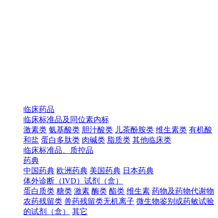
临床药品
临床标准品及同位素内标
激素类
氨基酸类
胆汁酸类
儿茶酚胺类
维生素类
有机酸
和盐
蛋白多肽类
肉碱类
脂质类
其他临床类
临床标准品、质控品
药典
中国药典
欧洲药典
美国药典
日本药典
体外诊断（IVD）试剂（盒）
蛋白质类
糖类
激素
酶类
酯类
维生素
药物及药物代谢物
农药残留类
兽药残留类无机离子
微生物鉴别或药敏试验
的试剂（盒）
其它