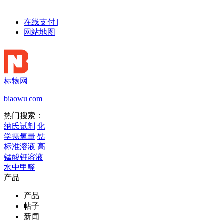
在线支付
|
网站地图
标物网
biaowu.com
热门搜索：
纳氏试剂
化
学需氧量
钴
标准溶液
高
锰酸钾溶液
水中甲醛
产品
产品
帖子
新闻