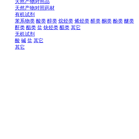
天然产物对照品
天然产物对照药材
有机试剂
苯系物类
酸类
醇类
烷烃类
烯烃类
醛类
酮类
酚类
醚类
酐类
酯类
盐
炔烃类
醌类
其它
无机试剂
酸
碱
盐
其它
其它