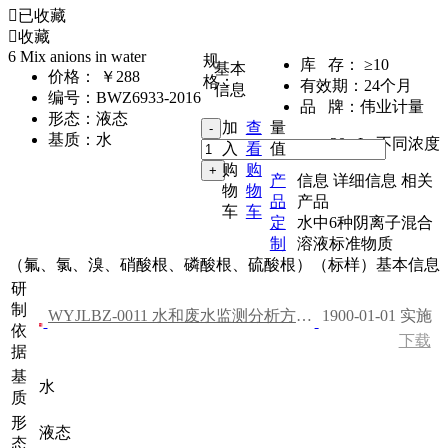
已收藏
收藏
6 Mix anions in water
规
库 存：
≥10
基本
价格：
￥288
格：
有效期：
24个月
信息
编号：
BWZ6933-2016
品 牌：
伟业计量
形态：
液态
加
查
量
基质：
水
20mL
,
不同浓度
入
看
值
购
购
产
信息
详细信息
相关
物
物
品
产品
车
车
定
水中6种阴离子混合
制
溶液标准物质
（氟、氯、溴、硝酸根、磷酸根、硫酸根）（标样）基本信息
研
制
WYJLBZ-0011 水和废水监测分析方法（第四版）
1900-01-01 实施
依
下载
据
基
水
质
形
液态
态