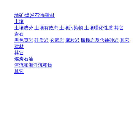
地矿/煤炭石油/建材
土壤
土壤成分
土壤有效态
土壤污染物
土壤理化性质
其它
岩石
黑色页岩
硅质岩
玄武岩
麻粒岩
橄榄岩及含铀砂岩
其它
建材
其它
煤炭石油
河流和海洋沉积物
其它