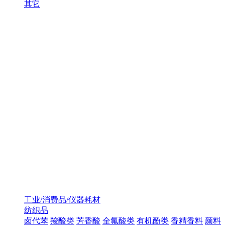
其它
工业/消费品/仪器耗材
纺织品
卤代苯
羧酸类
芳香酸
全氟酸类
有机酚类
香精香料
颜料