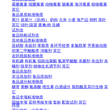
霉菌毒素
细菌毒素
动物毒素
肠毒素
海洋毒素
植物毒素
其它
食品基质标准物质
果汁
蔬菜汁（泥/粉）
奶粉
大米
小麦
海产品
饲料
茶叶
其它
绿叶/蔬菜
家禽/肉
盐碘
试剂盒
食品快检试剂盒
其他食品类标准物质
亚硝胺
杀鼠剂
苯胺类
多环芳烃类
多氯联苯
芳香族伯胺
邻苯二甲酸酯类
消毒剂
其它
农药残留标准物质
有机磷
有机氯
拟除虫菊酯
氨基甲酸酯
杀菌剂
杀虫剂
杀
螨剂
除草剂
植物生长调节剂
其它
食品添加剂
非法添加剂
食品添加剂
食品成分标准物质
糖类
黄酮
氨基酸
维生素
白酒成分
脂肪酸及其衍生物
其
它
食品专项标准物质
国抽专项
盲样考核专项
套标
配套试剂
其它
环境