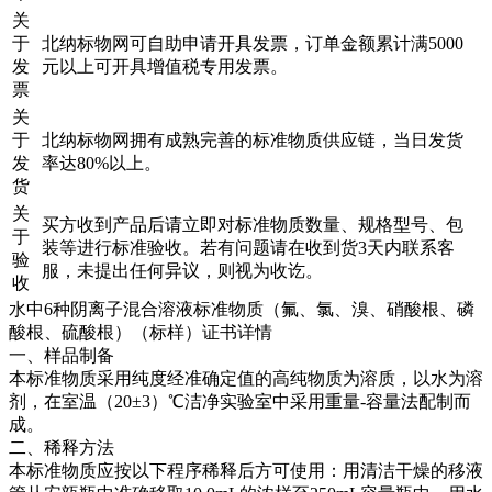
关
于
北纳标物网可自助申请开具发票，订单金额累计满5000
发
元以上可开具增值税专用发票。
票
关
于
北纳标物网拥有成熟完善的标准物质供应链，当日发货
发
率达80%以上。
货
关
买方收到产品后请立即对标准物质数量、规格型号、包
于
装等进行标准验收。若有问题请在收到货3天内联系客
验
服，未提出任何异议，则视为收讫。
收
水中6种阴离子混合溶液标准物质（氟、氯、溴、硝酸根、磷
酸根、硫酸根）（标样）证书详情
一、样品制备
本标准物质采用纯度经准确定值的高纯物质为溶质，以水为溶
剂，在室温（20±3）℃洁净实验室中采用重量-容量法配制而
成。
二、稀释方法
本标准物质应按以下程序稀释后方可使用：用清洁干燥的移液