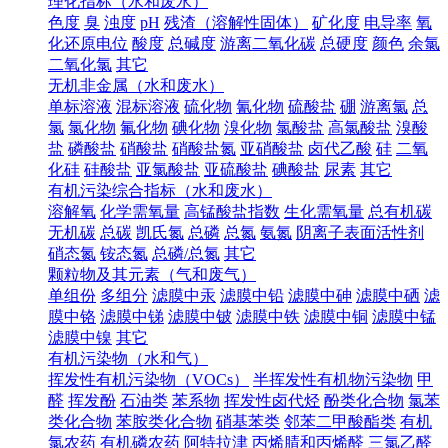
理化指标（水和废水）
色度
臭
浊度
pH
残渣（溶解性固体）
矿化度
电导率
氧
化还原电位
酸度
总碱度
游离二氧化碳
总硬度
颜色
余氯
二氧化氯
其它
无机非金属（水和废水）
单标溶液
混标溶液
硫化物
氰化物
硫酸盐
硼
游离氯
总
氯
氯化物
氟化物
碘化物
溴化物
氯酸盐
高氯酸盐
溴酸
盐
磷酸盐
硝酸盐
硝酸盐氮
亚硝酸盐
卤代乙酸
硅
二氧
化硅
硅酸盐
亚氯酸盐
亚硫酸盐
碘酸盐
尿素
其它
有机污染综合指标（水和废水）
溶解氧
化学需氧量
高锰酸盐指数
生化需氧量
总有机碳
无机碳
总碳
凯氏氮
总磷
总氮
氨氮
阴离子表面活性剂
硝态氮
铵态氮
总磷/总氮
其它
颗粒物及其元素（气和废气）
单组份
多组分
滤膜中汞
滤膜中铅
滤膜中砷
滤膜中硒
滤
膜中铬
滤膜中锑
滤膜中铍
滤膜中铁
滤膜中铜
滤膜中锰
滤膜中镍
其它
有机污染物（水和气）
挥发性有机污染物（VOCs）
半挥发性有机物污染物
甲
醛
挥发酚
石油类
苯系物
挥发性卤代烃
酚类化合物
氯苯
类化合物
苯胺类化合物
硝基苯类
邻苯二甲酸酯类
有机
氯农药
有机磷农药
阿特拉津
丙烯腈和丙烯醛
三氯乙醛