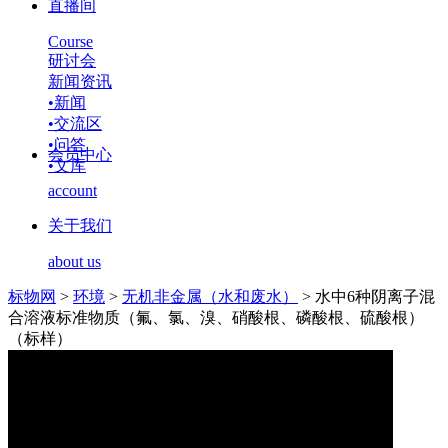
直播间
Course
研讨会
新闻资讯
•
新闻
•
交流区
•
问答
会员中心
•
文库
account
关于我们
about us
标物网
>
环境
>
无机非金属（水和废水）
>
水中6种阴离子混
合溶液标准物质（氟、氯、溴、硝酸根、磷酸根、硫酸根）
（标样）