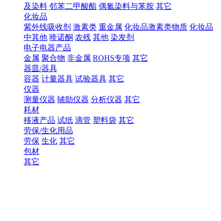
及染料
邻苯二甲酸酯
偶氮染料与苯胺
其它
化妆品
紫外线吸收剂
激素类
重金属
化妆品激素类物质
化妆品
中其他
喹诺酮
农残
其他
染发剂
电子电器产品
金属
聚合物
非金属
ROHS专项
其它
器皿/器具
容器
计量器具
试验器具
其它
仪器
测量仪器
辅助仪器
分析仪器
其它
耗材
移液产品
试纸
滴管
塑料袋
其它
劳保/生化用品
劳保
生化
其它
包材
其它