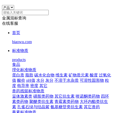
金属混标查询
在线客服
首页
biaowu.com
标准物质
products
食品
理化标准物质
蛋白质
脂肪
碳水化合物
维生素
矿物质元素
酸度
过氧化
值
酸价
pH值
水分
灰分
不溶于水杂质
可溶性固形物
粒
度
电导率
密度
其它
兽药残留标准物质
甾体激素类
磺胺类药物
其它抗生素
喹诺酮类药物
四环
素类药物
聚醚类抗生素
青霉素类药物
大环内酯类抗生
素
孔雀石绿与结晶紫
氨基糖苷类抗生素
其它兽药
毒素标准物质