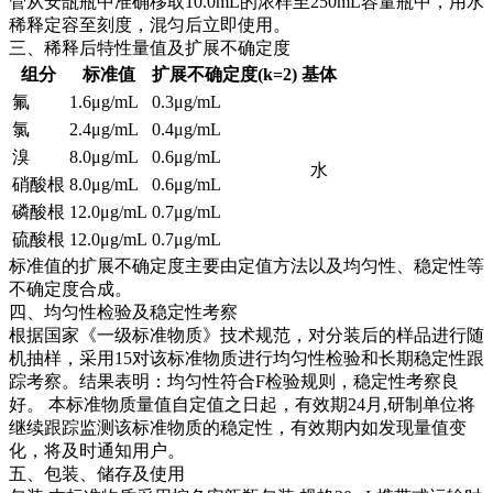
管从安瓿瓶中准确移取10.0mL的浓样至250mL容量瓶中，用水
稀释定容至刻度，混匀后立即使用。
三、稀释后特性量值及扩展不确定度
组分
标准值
扩展不确定度(k=2)
基体
氟
1.6μg/mL
0.3μg/mL
氯
2.4μg/mL
0.4μg/mL
溴
8.0μg/mL
0.6μg/mL
水
硝酸根
8.0μg/mL
0.6μg/mL
磷酸根
12.0μg/mL
0.7μg/mL
硫酸根
12.0μg/mL
0.7μg/mL
标准值的扩展不确定度主要由定值方法以及均匀性、稳定性等
不确定度合成。
四、均匀性检验及稳定性考察
根据国家《一级标准物质》技术规范，对分装后的样品进行随
机抽样，采用15对该标准物质进行均匀性检验和长期稳定性跟
踪考察。结果表明：均匀性符合F检验规则，稳定性考察良
好。
本标准物质量值自定值之日起，有效期24月,研制单位将
继续跟踪监测该标准物质的稳定性，有效期内如发现量值变
化，将及时通知用户。
五、包装、储存及使用