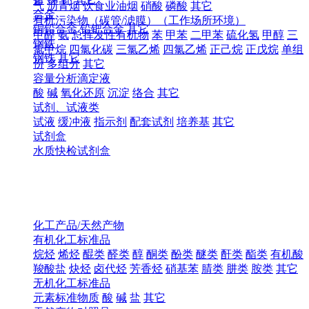
气
沥青烟
饮食业油烟
硝酸
磷酸
其它
合金
有机污染物（碳管/滤膜）（工作场所环境）
铜铅合金
铅钯合金
其它
甲醛
氨
总挥发性有机物
苯
甲苯
二甲苯
硫化氢
甲醇
三
钢铁
氯甲烷
四氯化碳
三氯乙烯
四氯乙烯
正己烷
正戊烷
单组
钢铁
其它
份
多组分
其它
容量分析滴定液
酸
碱
氧化还原
沉淀
络合
其它
试剂、试液类
试液
缓冲液
指示剂
配套试剂
培养基
其它
试剂盒
水质快检试剂盒
化工产品/天然产物
有机化工标准品
烷烃
烯烃
醌类
醛类
醇
酮类
酚类
醚类
酐类
酯类
有机酸
羧酸盐
炔烃
卤代烃
芳香烃
硝基苯
腈类
肼类
胺类
其它
无机化工标准品
元素标准物质
酸
碱
盐
其它