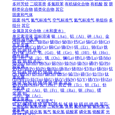
多环芳烃
二噁英类
多氯联苯
有机锡化合物
有机酸
胺
肼
醇类化合物
腈类化合物
其它
固废和气体
固废
纯气
氮气标准气
空气标准气
氦气标准气
单组份
多
组分
其它
金属及其化合物（水和废水）
单元素溶液
混标溶液
银（Ag）
铝（Al）
砷（As）
金
钢铁/有色金属
(Au)
钾（K）
钡(Ba)
铍(Be)
铋(Bi)
钙(Ca)
镉(Cd)
铈(Ce)
常见金属
钴(Co)
铬(Cr)
铯(Cs)
铜(Cu)
镝(Dy)
铒（Er）
铕(Eu)
铁
铁
铝
铜
锌
其它
(Fe)
镓（Ga）
钆（Gd）
锗（Ge）
铪（Hf）
钬（Ho）
稀有金属
铟（In）
铱（Ir）
锇（Os）
镧(La)
锂(Li)
镥(Lu)
镁(Mg)
锆
铪
铌
钽
其它
锰(Mn)
钼(Mo)
钠(Na)
铌(Nb)
钕(Nd)
镍(Ni)
磷(P)
铅(Pb)
轻金属
钯(Pd)
镨(Pr)
铂(Pt)
铷(Rb)
铼(Re)
铑(Rh)
钌(Ru)
锑(Sb)
钪
钛
铝
镁
钾
钠
钙
锶
钡
其它
(Sc)
硒(Se)
钐(Sm)
锡(Sn)
锶(Sr)
铽(Tb)
碲(Te)
钍(Th)
钛
重金属
(Ti)
铊(Tl)
铥(Tm)
铀(U)
钒(V)
钨(W)
钇(Y)
镱(Yb)
锌(Zn)
铜
镍
钴
铅
锌
锡
锑
铋
镉
汞
其它
锆(Zr)
铵(NH4)
汞（Hg）
其它
锝（Tc）
钽（Ta）
钋
贵金属
（Po）
砹（At）
钫（Fr）
镭（Ra）
钷（Pm）
镤
金
银
铂
（Pa）
锕（Ac）
稀土金属
气态污染物（气和废气）
钪
钇
镧
铈
镨
钕
钷
钐
铕
钆
铽
镝
钬
铒
铥
镱
镥
其它
二氧化硫
氮氧化物
二氧化氮
臭氧
氟化物
氨
氰化氢
五
准金属
氧化二磷
硫化氢
氯气
氯化氢
硫酸雾
磷化氢
铬酸雾
光
锗
锑
钋
其它