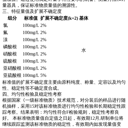
量器具，保证标准物质量值的溯源性。
三、特征量值及扩展不确定度
组分
标准值
扩展不确定度(k=2)
基体
氯
100mg/L
2%
氟
100mg/L
2%
溴
100mg/L
2%
磷酸根
100mg/L
2%
水
硝酸根
100mg/L
2%
硫酸根
100mg/L
3%
亚硝酸根
100mg/L
2%
亚硫酸根
100mg/L
5%
标准值的扩展不确定度主要由原料纯度、称量、定容以及均匀
性、稳定性等不确定度合成。
四、均匀性检验及稳定性考察
根据国家《一级标准物质》技术规范，对分装后的样品进行随
机抽样，采用15对该标准物质进行均匀性检验和长期稳定性跟
踪考察。结果表明：均匀性符合F检验规则，稳定性考察良
好。
本标准物质量值自定值之日起，有效期12月,研制单位将
继续跟踪监测该标准物质的稳定性，有效期内如发现量值变