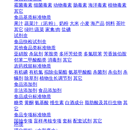
霉菌毒素
细菌毒素
动物毒素
肠毒素
海洋毒素
植物毒素
其它
食品基质标准物质
果汁
蔬菜汁（泥/粉）
奶粉
大米
小麦
海产品
饲料
茶叶
其它
绿叶/蔬菜
家禽/肉
盐碘
试剂盒
食品快检试剂盒
其他食品类标准物质
亚硝胺
杀鼠剂
苯胺类
多环芳烃类
多氯联苯
芳香族伯胺
邻苯二甲酸酯类
消毒剂
其它
农药残留标准物质
有机磷
有机氯
拟除虫菊酯
氨基甲酸酯
杀菌剂
杀虫剂
杀
螨剂
除草剂
植物生长调节剂
其它
食品添加剂
非法添加剂
食品添加剂
食品成分标准物质
糖类
黄酮
氨基酸
维生素
白酒成分
脂肪酸及其衍生物
其
它
食品专项标准物质
国抽专项
盲样考核专项
套标
配套试剂
其它
环境