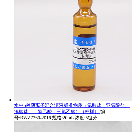
水中5种阴离子混合溶液标准物质（氯酸盐、亚氯酸盐、
溴酸盐、二氯乙酸、三氯乙酸）（标样）
编
号:BWZ7260-2016 规格:20mL 浓度:5组分