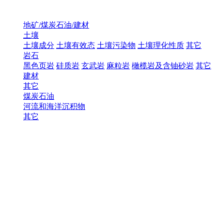
地矿/煤炭石油/建材
土壤
土壤成分
土壤有效态
土壤污染物
土壤理化性质
其它
岩石
黑色页岩
硅质岩
玄武岩
麻粒岩
橄榄岩及含铀砂岩
其它
建材
其它
煤炭石油
河流和海洋沉积物
其它