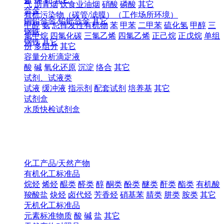
气
沥青烟
饮食业油烟
硝酸
磷酸
其它
合金
有机污染物（碳管/滤膜）（工作场所环境）
铜铅合金
铅钯合金
其它
甲醛
氨
总挥发性有机物
苯
甲苯
二甲苯
硫化氢
甲醇
三
钢铁
氯甲烷
四氯化碳
三氯乙烯
四氯乙烯
正己烷
正戊烷
单组
钢铁
其它
份
多组分
其它
容量分析滴定液
酸
碱
氧化还原
沉淀
络合
其它
试剂、试液类
试液
缓冲液
指示剂
配套试剂
培养基
其它
试剂盒
水质快检试剂盒
化工产品/天然产物
有机化工标准品
烷烃
烯烃
醌类
醛类
醇
酮类
酚类
醚类
酐类
酯类
有机酸
羧酸盐
炔烃
卤代烃
芳香烃
硝基苯
腈类
肼类
胺类
其它
无机化工标准品
元素标准物质
酸
碱
盐
其它