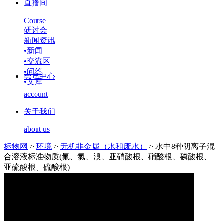
直播间
Course
研讨会
新闻资讯
•
新闻
•
交流区
•
问答
会员中心
•
文库
account
关于我们
about us
标物网
>
环境
>
无机非金属（水和废水）
>
水中8种阴离子混
合溶液标准物质(氟、氯、溴、亚硝酸根、硝酸根、磷酸根、
亚硫酸根、硫酸根)