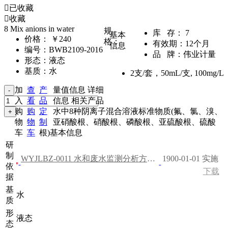
已收藏
收藏
8 Mix anions in water
规
库 存：
7
基本
价格：
￥240
格：
有效期：
12个月
信息
编号：
BWB2109-2016
品 牌：
伟业计量
形态：
液态
基质：
水
2支/套，50mL/支
,
100mg/L
加
查
产
量值信息
详细
入
看
品
信息
相关产品
购
购
定
水中8种阴离子混合溶液标准物质(氟、氯、溴、
物
物
制
亚硝酸根、硝酸根、磷酸根、亚硫酸根、硫酸
车
车
根)基本信息
研
制
WYJLBZ-0011 水和废水监测分析方法（第四版）
1900-01-01 实施
依
下载
据
基
水
质
形
液态
态