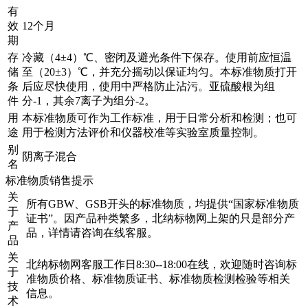
有
效
12个月
期
存
冷藏（4±4）℃、密闭及避光条件下保存。使用前应恒温
储
至（20±3）℃，并充分摇动以保证均匀。本标准物质打开
条
后应尽快使用，使用中严格防止沾污。亚硫酸根为组
件
分-1，其余7离子为组分-2。
用
本标准物质可作为工作标准，用于日常分析和检测；也可
途
用于检测方法评价和仪器校准等实验室质量控制。
别
阴离子混合
名
标准物质销售提示
关
所有GBW、GSB开头的标准物质，均提供“国家标准物质
于
证书”。因产品种类繁多，北纳标物网上架的只是部分产
产
品，详情请咨询在线客服。
品
关
北纳标物网客服工作日8:30--18:00在线，欢迎随时咨询标
于
准物质价格、标准物质证书、标准物质检测检验等相关
技
信息。
术