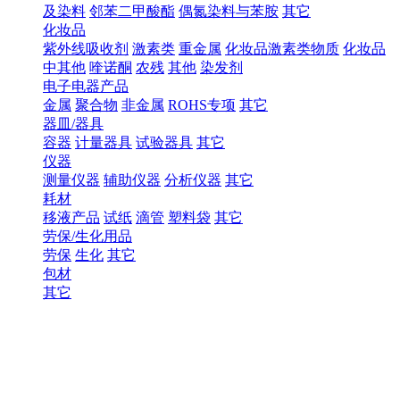
及染料
邻苯二甲酸酯
偶氮染料与苯胺
其它
化妆品
紫外线吸收剂
激素类
重金属
化妆品激素类物质
化妆品
中其他
喹诺酮
农残
其他
染发剂
电子电器产品
金属
聚合物
非金属
ROHS专项
其它
器皿/器具
容器
计量器具
试验器具
其它
仪器
测量仪器
辅助仪器
分析仪器
其它
耗材
移液产品
试纸
滴管
塑料袋
其它
劳保/生化用品
劳保
生化
其它
包材
其它