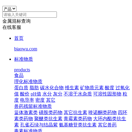
金属混标查询
在线客服
首页
biaowu.com
标准物质
products
食品
理化标准物质
蛋白质
脂肪
碳水化合物
维生素
矿物质元素
酸度
过氧化
值
酸价
pH值
水分
灰分
不溶于水杂质
可溶性固形物
粒
度
电导率
密度
其它
兽药残留标准物质
甾体激素类
磺胺类药物
其它抗生素
喹诺酮类药物
四环
素类药物
聚醚类抗生素
青霉素类药物
大环内酯类抗生
素
孔雀石绿与结晶紫
氨基糖苷类抗生素
其它兽药
毒素标准物质