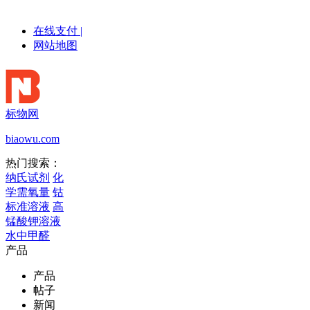
在线支付
|
网站地图
标物网
biaowu.com
热门搜索：
纳氏试剂
化
学需氧量
钴
标准溶液
高
锰酸钾溶液
水中甲醛
产品
产品
帖子
新闻