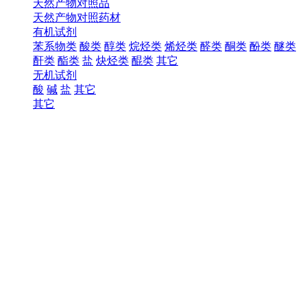
天然产物对照品
天然产物对照药材
有机试剂
苯系物类
酸类
醇类
烷烃类
烯烃类
醛类
酮类
酚类
醚类
酐类
酯类
盐
炔烃类
醌类
其它
无机试剂
酸
碱
盐
其它
其它