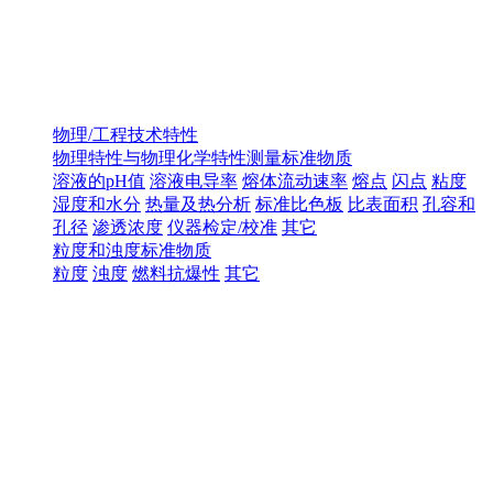
物理/工程技术特性
物理特性与物理化学特性测量标准物质
溶液的pH值
溶液电导率
熔体流动速率
熔点
闪点
粘度
湿度和水分
热量及热分析
标准比色板
比表面积
孔容和
孔径
渗透浓度
仪器检定/校准
其它
粒度和浊度标准物质
粒度
浊度
燃料抗爆性
其它