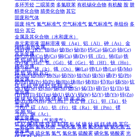
多环芳烃
二噁英类
多氯联苯
有机锡化合物
有机酸
胺
肼
醇类化合物
腈类化合物
其它
固废和气体
固废
纯气
氮气标准气
空气标准气
氦气标准气
单组份
多
组分
其它
金属及其化合物（水和废水）
单元素溶液
混标溶液
银（Ag）
铝（Al）
砷（As）
金
钢铁/有色金属
(Au)
钾（K）
钡(Ba)
铍(Be)
铋(Bi)
钙(Ca)
镉(Cd)
铈(Ce)
常见金属
钴(Co)
铬(Cr)
铯(Cs)
铜(Cu)
镝(Dy)
铒（Er）
铕(Eu)
铁
铁
铝
铜
锌
其它
(Fe)
镓（Ga）
钆（Gd）
锗（Ge）
铪（Hf）
钬（Ho）
稀有金属
铟（In）
铱（Ir）
锇（Os）
镧(La)
锂(Li)
镥(Lu)
镁(Mg)
锆
铪
铌
钽
其它
锰(Mn)
钼(Mo)
钠(Na)
铌(Nb)
钕(Nd)
镍(Ni)
磷(P)
铅(Pb)
轻金属
钯(Pd)
镨(Pr)
铂(Pt)
铷(Rb)
铼(Re)
铑(Rh)
钌(Ru)
锑(Sb)
钪
钛
铝
镁
钾
钠
钙
锶
钡
其它
(Sc)
硒(Se)
钐(Sm)
锡(Sn)
锶(Sr)
铽(Tb)
碲(Te)
钍(Th)
钛
重金属
(Ti)
铊(Tl)
铥(Tm)
铀(U)
钒(V)
钨(W)
钇(Y)
镱(Yb)
锌(Zn)
铜
镍
钴
铅
锌
锡
锑
铋
镉
汞
其它
锆(Zr)
铵(NH4)
汞（Hg）
其它
锝（Tc）
钽（Ta）
钋
贵金属
（Po）
砹（At）
钫（Fr）
镭（Ra）
钷（Pm）
镤
金
银
铂
（Pa）
锕（Ac）
稀土金属
气态污染物（气和废气）
钪
钇
镧
铈
镨
钕
钷
钐
铕
钆
铽
镝
钬
铒
铥
镱
镥
其它
二氧化硫
氮氧化物
二氧化氮
臭氧
氟化物
氨
氰化氢
五
准金属
氧化二磷
硫化氢
氯气
氯化氢
硫酸雾
磷化氢
铬酸雾
光
锗
锑
钋
其它