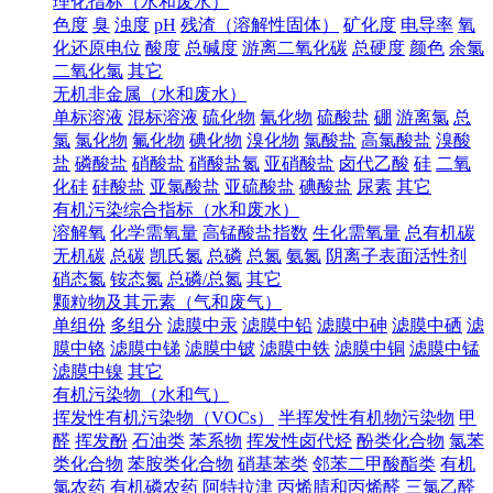
理化指标（水和废水）
色度
臭
浊度
pH
残渣（溶解性固体）
矿化度
电导率
氧
化还原电位
酸度
总碱度
游离二氧化碳
总硬度
颜色
余氯
二氧化氯
其它
无机非金属（水和废水）
单标溶液
混标溶液
硫化物
氰化物
硫酸盐
硼
游离氯
总
氯
氯化物
氟化物
碘化物
溴化物
氯酸盐
高氯酸盐
溴酸
盐
磷酸盐
硝酸盐
硝酸盐氮
亚硝酸盐
卤代乙酸
硅
二氧
化硅
硅酸盐
亚氯酸盐
亚硫酸盐
碘酸盐
尿素
其它
有机污染综合指标（水和废水）
溶解氧
化学需氧量
高锰酸盐指数
生化需氧量
总有机碳
无机碳
总碳
凯氏氮
总磷
总氮
氨氮
阴离子表面活性剂
硝态氮
铵态氮
总磷/总氮
其它
颗粒物及其元素（气和废气）
单组份
多组分
滤膜中汞
滤膜中铅
滤膜中砷
滤膜中硒
滤
膜中铬
滤膜中锑
滤膜中铍
滤膜中铁
滤膜中铜
滤膜中锰
滤膜中镍
其它
有机污染物（水和气）
挥发性有机污染物（VOCs）
半挥发性有机物污染物
甲
醛
挥发酚
石油类
苯系物
挥发性卤代烃
酚类化合物
氯苯
类化合物
苯胺类化合物
硝基苯类
邻苯二甲酸酯类
有机
氯农药
有机磷农药
阿特拉津
丙烯腈和丙烯醛
三氯乙醛