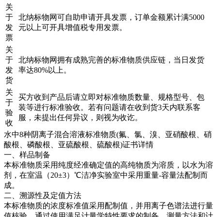
关
于
北纳标物网可自助申请开具发票，订单金额累计满5000
发
元以上可开具增值税专用发票。
票
关
于
北纳标物网拥有成熟完善的标准物质供应链，当日发货
发
率达80%以上。
货
关
买方收到产品后请立即对标准物质数量、规格型号、包
于
装等进行标准验收。若有问题请在收到货3天内联系客
验
服，未提出任何异议，则视为收讫。
收
水中8种阴离子混合溶液标准物质(氟、氯、溴、亚硝酸根、硝
酸根、磷酸根、亚硫酸根、硫酸根)证书详情
一、样品制备
本标准物质采用纯度经准确定值的高纯物质为溶质，以水为溶
剂，在室温（20±3）℃洁净实验室中采用重量-容量法配制而
成。
二、溯源性及定值方法
本标准物质的浓度标准值采用配制值，并用离子色谱法进行量
值核验。通过使用满足计量学特性要求的制备、测量方法和计