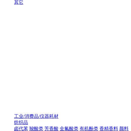
其它
工业/消费品/仪器耗材
纺织品
卤代苯
羧酸类
芳香酸
全氟酸类
有机酚类
香精香料
颜料