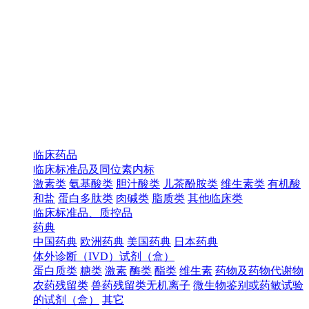
临床药品
临床标准品及同位素内标
激素类
氨基酸类
胆汁酸类
儿茶酚胺类
维生素类
有机酸
和盐
蛋白多肽类
肉碱类
脂质类
其他临床类
临床标准品、质控品
药典
中国药典
欧洲药典
美国药典
日本药典
体外诊断（IVD）试剂（盒）
蛋白质类
糖类
激素
酶类
酯类
维生素
药物及药物代谢物
农药残留类
兽药残留类无机离子
微生物鉴别或药敏试验
的试剂（盒）
其它