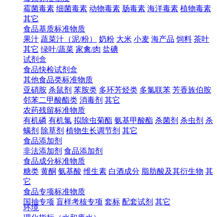
霉菌毒素
细菌毒素
动物毒素
肠毒素
海洋毒素
植物毒素
其它
食品基质标准物质
果汁
蔬菜汁（泥/粉）
奶粉
大米
小麦
海产品
饲料
茶叶
其它
绿叶/蔬菜
家禽/肉
盐碘
试剂盒
食品快检试剂盒
其他食品类标准物质
亚硝胺
杀鼠剂
苯胺类
多环芳烃类
多氯联苯
芳香族伯胺
邻苯二甲酸酯类
消毒剂
其它
农药残留标准物质
有机磷
有机氯
拟除虫菊酯
氨基甲酸酯
杀菌剂
杀虫剂
杀
螨剂
除草剂
植物生长调节剂
其它
食品添加剂
非法添加剂
食品添加剂
食品成分标准物质
糖类
黄酮
氨基酸
维生素
白酒成分
脂肪酸及其衍生物
其
它
食品专项标准物质
国抽专项
盲样考核专项
套标
配套试剂
其它
环境