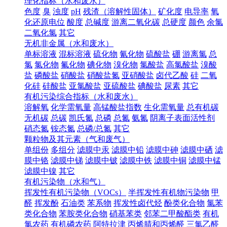
理化指标（水和废水）
色度
臭
浊度
pH
残渣（溶解性固体）
矿化度
电导率
氧
化还原电位
酸度
总碱度
游离二氧化碳
总硬度
颜色
余氯
二氧化氯
其它
无机非金属（水和废水）
单标溶液
混标溶液
硫化物
氰化物
硫酸盐
硼
游离氯
总
氯
氯化物
氟化物
碘化物
溴化物
氯酸盐
高氯酸盐
溴酸
盐
磷酸盐
硝酸盐
硝酸盐氮
亚硝酸盐
卤代乙酸
硅
二氧
化硅
硅酸盐
亚氯酸盐
亚硫酸盐
碘酸盐
尿素
其它
有机污染综合指标（水和废水）
溶解氧
化学需氧量
高锰酸盐指数
生化需氧量
总有机碳
无机碳
总碳
凯氏氮
总磷
总氮
氨氮
阴离子表面活性剂
硝态氮
铵态氮
总磷/总氮
其它
颗粒物及其元素（气和废气）
单组份
多组分
滤膜中汞
滤膜中铅
滤膜中砷
滤膜中硒
滤
膜中铬
滤膜中锑
滤膜中铍
滤膜中铁
滤膜中铜
滤膜中锰
滤膜中镍
其它
有机污染物（水和气）
挥发性有机污染物（VOCs）
半挥发性有机物污染物
甲
醛
挥发酚
石油类
苯系物
挥发性卤代烃
酚类化合物
氯苯
类化合物
苯胺类化合物
硝基苯类
邻苯二甲酸酯类
有机
氯农药
有机磷农药
阿特拉津
丙烯腈和丙烯醛
三氯乙醛