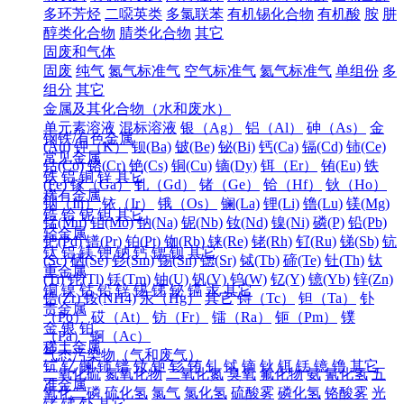
多环芳烃
二噁英类
多氯联苯
有机锡化合物
有机酸
胺
肼
醇类化合物
腈类化合物
其它
固废和气体
固废
纯气
氮气标准气
空气标准气
氦气标准气
单组份
多
组分
其它
金属及其化合物（水和废水）
单元素溶液
混标溶液
银（Ag）
铝（Al）
砷（As）
金
钢铁/有色金属
(Au)
钾（K）
钡(Ba)
铍(Be)
铋(Bi)
钙(Ca)
镉(Cd)
铈(Ce)
常见金属
钴(Co)
铬(Cr)
铯(Cs)
铜(Cu)
镝(Dy)
铒（Er）
铕(Eu)
铁
铁
铝
铜
锌
其它
(Fe)
镓（Ga）
钆（Gd）
锗（Ge）
铪（Hf）
钬（Ho）
稀有金属
铟（In）
铱（Ir）
锇（Os）
镧(La)
锂(Li)
镥(Lu)
镁(Mg)
锆
铪
铌
钽
其它
锰(Mn)
钼(Mo)
钠(Na)
铌(Nb)
钕(Nd)
镍(Ni)
磷(P)
铅(Pb)
轻金属
钯(Pd)
镨(Pr)
铂(Pt)
铷(Rb)
铼(Re)
铑(Rh)
钌(Ru)
锑(Sb)
钪
钛
铝
镁
钾
钠
钙
锶
钡
其它
(Sc)
硒(Se)
钐(Sm)
锡(Sn)
锶(Sr)
铽(Tb)
碲(Te)
钍(Th)
钛
重金属
(Ti)
铊(Tl)
铥(Tm)
铀(U)
钒(V)
钨(W)
钇(Y)
镱(Yb)
锌(Zn)
铜
镍
钴
铅
锌
锡
锑
铋
镉
汞
其它
锆(Zr)
铵(NH4)
汞（Hg）
其它
锝（Tc）
钽（Ta）
钋
贵金属
（Po）
砹（At）
钫（Fr）
镭（Ra）
钷（Pm）
镤
金
银
铂
（Pa）
锕（Ac）
稀土金属
气态污染物（气和废气）
钪
钇
镧
铈
镨
钕
钷
钐
铕
钆
铽
镝
钬
铒
铥
镱
镥
其它
二氧化硫
氮氧化物
二氧化氮
臭氧
氟化物
氨
氰化氢
五
准金属
氧化二磷
硫化氢
氯气
氯化氢
硫酸雾
磷化氢
铬酸雾
光
锗
锑
钋
其它