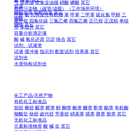
气
沥青烟
饮食业油烟
硝酸
磷酸
其它
合金
有机污染物（碳管/滤膜）（工作场所环境）
铜铅合金
铅钯合金
其它
甲醛
氨
总挥发性有机物
苯
甲苯
二甲苯
硫化氢
甲醇
三
钢铁
氯甲烷
四氯化碳
三氯乙烯
四氯乙烯
正己烷
正戊烷
单组
钢铁
其它
份
多组分
其它
容量分析滴定液
酸
碱
氧化还原
沉淀
络合
其它
试剂、试液类
试液
缓冲液
指示剂
配套试剂
培养基
其它
试剂盒
水质快检试剂盒
化工产品/天然产物
有机化工标准品
烷烃
烯烃
醌类
醛类
醇
酮类
酚类
醚类
酐类
酯类
有机酸
羧酸盐
炔烃
卤代烃
芳香烃
硝基苯
腈类
肼类
胺类
其它
无机化工标准品
元素标准物质
酸
碱
盐
其它