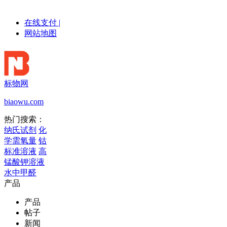
在线支付
|
网站地图
标物网
biaowu.com
热门搜索：
纳氏试剂
化
学需氧量
钴
标准溶液
高
锰酸钾溶液
水中甲醛
产品
产品
帖子
新闻