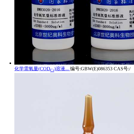
化学需氧量(COD
)溶液...
编号:GBW(E)086353 CAS号:/
Cr