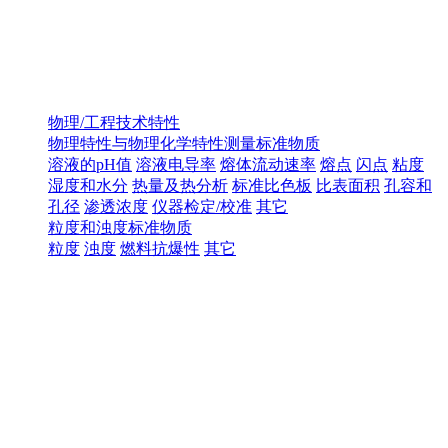
物理/工程技术特性
物理特性与物理化学特性测量标准物质
溶液的pH值
溶液电导率
熔体流动速率
熔点
闪点
粘度
湿度和水分
热量及热分析
标准比色板
比表面积
孔容和
孔径
渗透浓度
仪器检定/校准
其它
粒度和浊度标准物质
粒度
浊度
燃料抗爆性
其它