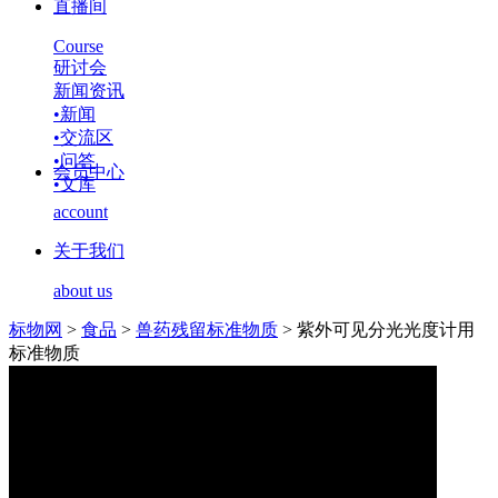
直播间
Course
研讨会
新闻资讯
•
新闻
•
交流区
•
问答
会员中心
•
文库
account
关于我们
about us
标物网
>
食品
>
兽药残留标准物质
>
紫外可见分光光度计用
标准物质