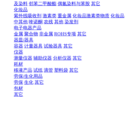
及染料
邻苯二甲酸酯
偶氮染料与苯胺
其它
化妆品
紫外线吸收剂
激素类
重金属
化妆品激素类物质
化妆品
中其他
喹诺酮
农残
其他
染发剂
电子电器产品
金属
聚合物
非金属
ROHS专项
其它
器皿/器具
容器
计量器具
试验器具
其它
仪器
测量仪器
辅助仪器
分析仪器
其它
耗材
移液产品
试纸
滴管
塑料袋
其它
劳保/生化用品
劳保
生化
其它
包材
其它