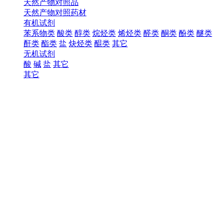
天然产物对照品
天然产物对照药材
有机试剂
苯系物类
酸类
醇类
烷烃类
烯烃类
醛类
酮类
酚类
醚类
酐类
酯类
盐
炔烃类
醌类
其它
无机试剂
酸
碱
盐
其它
其它