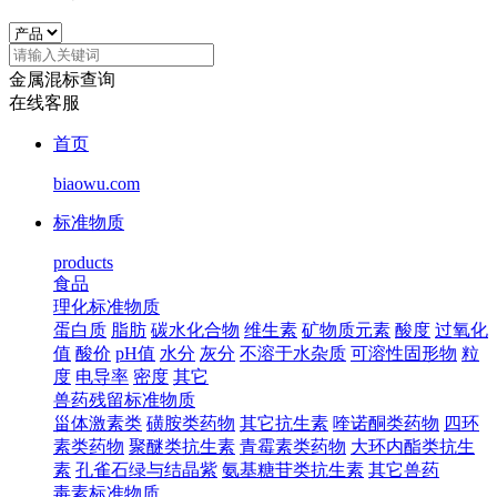
金属混标查询
在线客服
首页
biaowu.com
标准物质
products
食品
理化标准物质
蛋白质
脂肪
碳水化合物
维生素
矿物质元素
酸度
过氧化
值
酸价
pH值
水分
灰分
不溶于水杂质
可溶性固形物
粒
度
电导率
密度
其它
兽药残留标准物质
甾体激素类
磺胺类药物
其它抗生素
喹诺酮类药物
四环
素类药物
聚醚类抗生素
青霉素类药物
大环内酯类抗生
素
孔雀石绿与结晶紫
氨基糖苷类抗生素
其它兽药
毒素标准物质