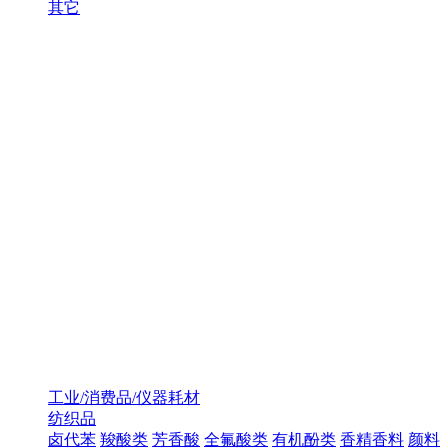
其它
工业/消费品/仪器耗材
纺织品
卤代苯
羧酸类
芳香酸
全氟酸类
有机酚类
香精香料
颜料