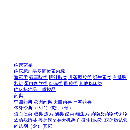
临床药品
临床标准品及同位素内标
激素类
氨基酸类
胆汁酸类
儿茶酚胺类
维生素类
有机酸
和盐
蛋白多肽类
肉碱类
脂质类
其他临床类
临床标准品、质控品
药典
中国药典
欧洲药典
美国药典
日本药典
体外诊断（IVD）试剂（盒）
蛋白质类
糖类
激素
酶类
酯类
维生素
药物及药物代谢物
农药残留类
兽药残留类无机离子
微生物鉴别或药敏试验
的试剂（盒）
其它