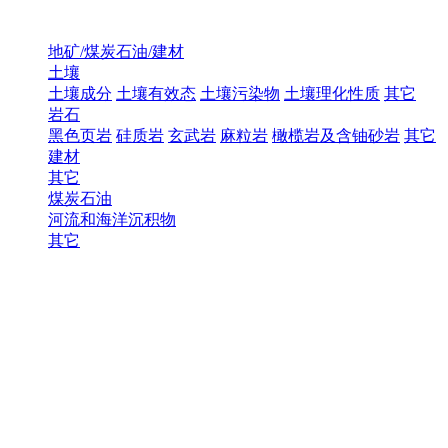
地矿/煤炭石油/建材
土壤
土壤成分
土壤有效态
土壤污染物
土壤理化性质
其它
岩石
黑色页岩
硅质岩
玄武岩
麻粒岩
橄榄岩及含铀砂岩
其它
建材
其它
煤炭石油
河流和海洋沉积物
其它