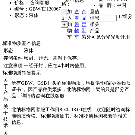
基本信息
价格：
咨询客服
格：
品 牌：
中国
编号：
GBW(E)130067
加
查
产
量值
形态：
液体
,
12组分
入
看
品
信息
购
购
定
相关
物
物
制
产品
车
车
紫外可见分光光度计用
标准物质基本信息
形态
液体
存储条件
密封、避光、常温下保存。
注意事项
一经开封，应在4小时内使用。
标准物质销售提示
关
所有GBW、GSB开头的标准物质，均提供“国家标准物质
于
证书”。因产品种类繁多，北纳标物网上架的只是部分产
产
品，详情请咨询在线客服。
品
关
北纳标物网客服工作日8:30--18:00在线，欢迎随时咨询标
于
准物质价格、标准物质证书、标准物质检测检验等相关
技
信息。
术
关