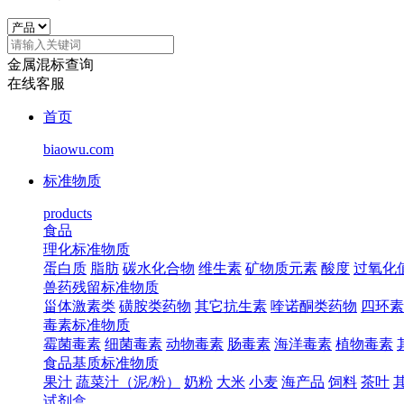
金属混标查询
在线客服
首页
biaowu.com
标准物质
products
食品
理化标准物质
蛋白质
脂肪
碳水化合物
维生素
矿物质元素
酸度
过氧化
兽药残留标准物质
甾体激素类
磺胺类药物
其它抗生素
喹诺酮类药物
四环素
毒素标准物质
霉菌毒素
细菌毒素
动物毒素
肠毒素
海洋毒素
植物毒素
食品基质标准物质
果汁
蔬菜汁（泥/粉）
奶粉
大米
小麦
海产品
饲料
茶叶
试剂盒