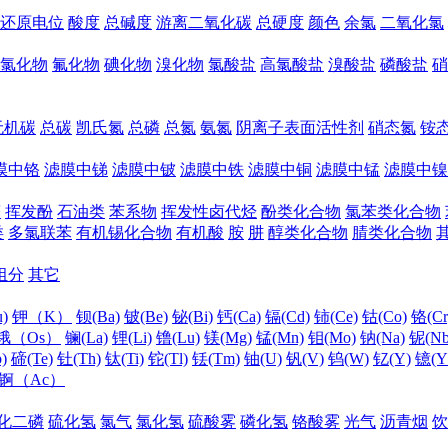
还原电位
酸度
总碱度
游离二氧化碳
总硬度
颜色
余氯
二氧化氯
氯化物
氟化物
碘化物
溴化物
氯酸盐
高氯酸盐
溴酸盐
磷酸盐
硝
无机碳
总碳
凯氏氮
总磷
总氮
氨氮
阴离子表面活性剂
硝态氮
铵
膜中铬
滤膜中锑
滤膜中铍
滤膜中铁
滤膜中铜
滤膜中锰
滤膜中镍
醛
挥发酚
石油类
苯系物
挥发性卤代烃
酚类化合物
氯苯类化合物
类
多氯联苯
有机锡化合物
有机酸
胺
肼
醇类化合物
腈类化合物
组分
其它
)
钾（K）
钡(Ba)
铍(Be)
铋(Bi)
钙(Ca)
镉(Cd)
铈(Ce)
钴(Co)
铬(Cr
锇（Os）
镧(La)
锂(Li)
镥(Lu)
镁(Mg)
锰(Mn)
钼(Mo)
钠(Na)
铌(Nb
)
碲(Te)
钍(Th)
钛(Ti)
铊(Tl)
铥(Tm)
铀(U)
钒(V)
钨(W)
钇(Y)
镱(Y
锕（Ac）
化二磷
硫化氢
氯气
氯化氢
硫酸雾
磷化氢
铬酸雾
光气
沥青烟
饮