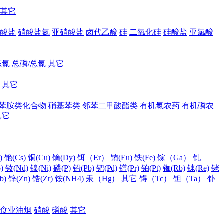
其它
酸盐
硝酸盐氮
亚硝酸盐
卤代乙酸
硅
二氧化硅
硅酸盐
亚氯酸
态氮
总磷/总氮
其它
其它
苯胺类化合物
硝基苯类
邻苯二甲酸酯类
有机氯农药
有机磷农
其它
)
铯(Cs)
铜(Cu)
镝(Dy)
铒（Er）
铕(Eu)
铁(Fe)
镓（Ga）
钆
)
钕(Nd)
镍(Ni)
磷(P)
铅(Pb)
钯(Pd)
镨(Pr)
铂(Pt)
铷(Rb)
铼(Re)
铑
b)
锌(Zn)
锆(Zr)
铵(NH4)
汞（Hg）
其它
锝（Tc）
钽（Ta）
钋
食业油烟
硝酸
磷酸
其它