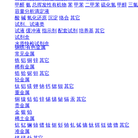
甲醛
氨
总挥发性有机物
苯
甲苯
二甲苯
硫化氢
甲醇
三氯
容量分析滴定液
酸
碱
氧化还原
沉淀
络合
其它
试剂、试液类
试液
缓冲液
指示剂
配套试剂
培养基
其它
试剂盒
水质快检试剂盒
钢铁/有色金属
常见金属
铁
铝
铜
锌
其它
稀有金属
锆
铪
铌
钽
其它
轻金属
钛
铝
镁
钾
钠
钙
锶
钡
其它
重金属
铜
镍
钴
铅
锌
锡
锑
铋
镉
汞
其它
贵金属
金
银
铂
稀土金属
钪
钇
镧
铈
镨
钕
钷
钐
铕
钆
铽
镝
钬
铒
铥
镱
镥
其它
准金属
锗
锑
钋
其它