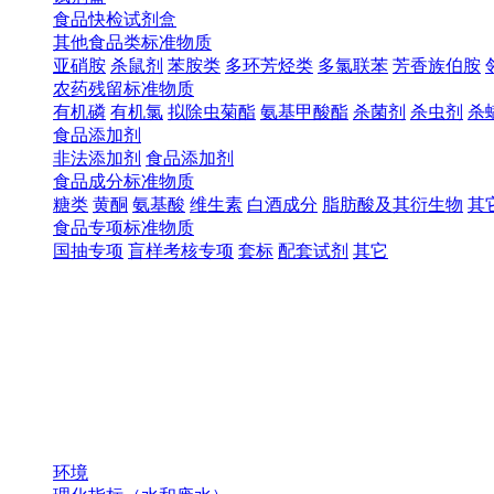
食品快检试剂盒
其他食品类标准物质
亚硝胺
杀鼠剂
苯胺类
多环芳烃类
多氯联苯
芳香族伯胺
农药残留标准物质
有机磷
有机氯
拟除虫菊酯
氨基甲酸酯
杀菌剂
杀虫剂
杀
食品添加剂
非法添加剂
食品添加剂
食品成分标准物质
糖类
黄酮
氨基酸
维生素
白酒成分
脂肪酸及其衍生物
其
食品专项标准物质
国抽专项
盲样考核专项
套标
配套试剂
其它
环境