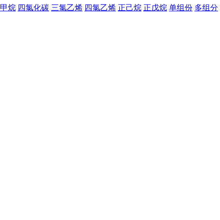
甲烷
四氯化碳
三氯乙烯
四氯乙烯
正己烷
正戊烷
单组份
多组分