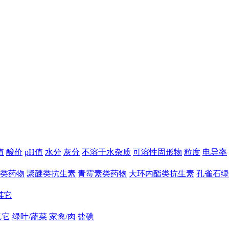
值
酸价
pH值
水分
灰分
不溶于水杂质
可溶性固形物
粒度
电导率
类药物
聚醚类抗生素
青霉素类药物
大环内酯类抗生素
孔雀石绿
其它
其它
绿叶/蔬菜
家禽/肉
盐碘