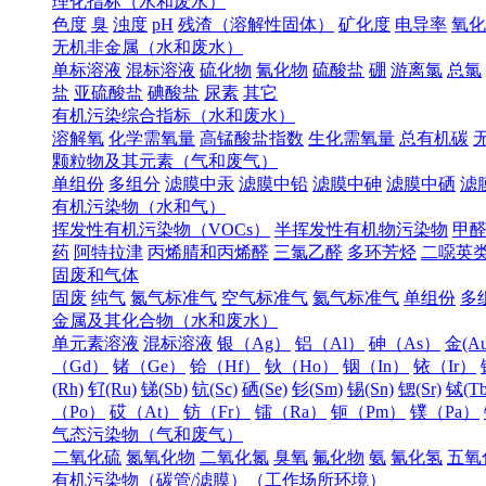
理化指标（水和废水）
色度
臭
浊度
pH
残渣（溶解性固体）
矿化度
电导率
氧化
无机非金属（水和废水）
单标溶液
混标溶液
硫化物
氰化物
硫酸盐
硼
游离氯
总氯
盐
亚硫酸盐
碘酸盐
尿素
其它
有机污染综合指标（水和废水）
溶解氧
化学需氧量
高锰酸盐指数
生化需氧量
总有机碳
颗粒物及其元素（气和废气）
单组份
多组分
滤膜中汞
滤膜中铅
滤膜中砷
滤膜中硒
滤
有机污染物（水和气）
挥发性有机污染物（VOCs）
半挥发性有机物污染物
甲
药
阿特拉津
丙烯腈和丙烯醛
三氯乙醛
多环芳烃
二噁英
固废和气体
固废
纯气
氮气标准气
空气标准气
氦气标准气
单组份
多
金属及其化合物（水和废水）
单元素溶液
混标溶液
银（Ag）
铝（Al）
砷（As）
金(Au
（Gd）
锗（Ge）
铪（Hf）
钬（Ho）
铟（In）
铱（Ir）
(Rh)
钌(Ru)
锑(Sb)
钪(Sc)
硒(Se)
钐(Sm)
锡(Sn)
锶(Sr)
铽(Tb
（Po）
砹（At）
钫（Fr）
镭（Ra）
钷（Pm）
镤（Pa）
气态污染物（气和废气）
二氧化硫
氮氧化物
二氧化氮
臭氧
氟化物
氨
氰化氢
五氧
有机污染物（碳管/滤膜）（工作场所环境）