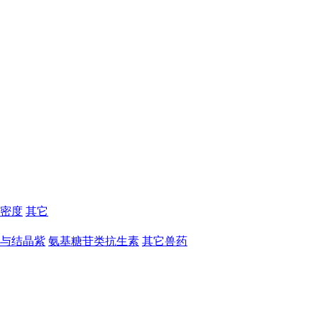
密度
其它
与结晶紫
氨基糖苷类抗生素
其它兽药