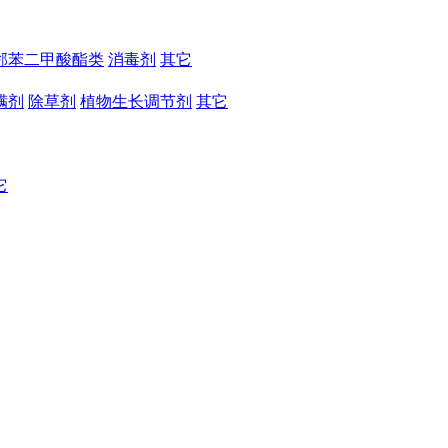
邻苯二甲酸酯类
消毒剂
其它
螨剂
除草剂
植物生长调节剂
其它
它