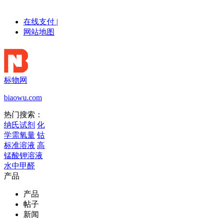
在线支付
|
网站地图
标物网
biaowu.com
热门搜索：
纳氏试剂
化
学需氧量
钴
标准溶液
高
锰酸钾溶液
水中甲醛
产品
产品
帖子
新闻