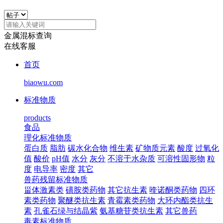
金属混标查询
在线客服
首页
biaowu.com
标准物质
products
食品
理化标准物质
蛋白质
脂肪
碳水化合物
维生素
矿物质元素
酸度
过氧化
值
酸价
pH值
水分
灰分
不溶于水杂质
可溶性固形物
粒
度
电导率
密度
其它
兽药残留标准物质
甾体激素类
磺胺类药物
其它抗生素
喹诺酮类药物
四环
素类药物
聚醚类抗生素
青霉素类药物
大环内酯类抗生
素
孔雀石绿与结晶紫
氨基糖苷类抗生素
其它兽药
毒素标准物质