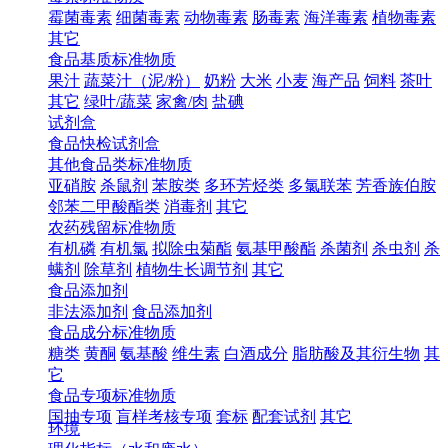
霉菌毒素
细菌毒素
动物毒素
肠毒素
海洋毒素
植物毒素
其它
食品基质标准物质
果汁
蔬菜汁（泥/粉）
奶粉
大米
小麦
海产品
饲料
茶叶
其它
绿叶/蔬菜
家禽/肉
盐碘
试剂盒
食品快检试剂盒
其他食品类标准物质
亚硝胺
杀鼠剂
苯胺类
多环芳烃类
多氯联苯
芳香族伯胺
邻苯二甲酸酯类
消毒剂
其它
农药残留标准物质
有机磷
有机氯
拟除虫菊酯
氨基甲酸酯
杀菌剂
杀虫剂
杀
螨剂
除草剂
植物生长调节剂
其它
食品添加剂
非法添加剂
食品添加剂
食品成分标准物质
糖类
黄酮
氨基酸
维生素
白酒成分
脂肪酸及其衍生物
其
它
食品专项标准物质
国抽专项
盲样考核专项
套标
配套试剂
其它
环境