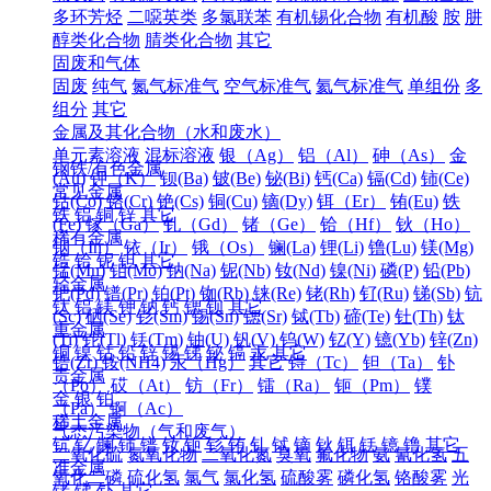
多环芳烃
二噁英类
多氯联苯
有机锡化合物
有机酸
胺
肼
醇类化合物
腈类化合物
其它
固废和气体
固废
纯气
氮气标准气
空气标准气
氦气标准气
单组份
多
组分
其它
金属及其化合物（水和废水）
单元素溶液
混标溶液
银（Ag）
铝（Al）
砷（As）
金
钢铁/有色金属
(Au)
钾（K）
钡(Ba)
铍(Be)
铋(Bi)
钙(Ca)
镉(Cd)
铈(Ce)
常见金属
钴(Co)
铬(Cr)
铯(Cs)
铜(Cu)
镝(Dy)
铒（Er）
铕(Eu)
铁
铁
铝
铜
锌
其它
(Fe)
镓（Ga）
钆（Gd）
锗（Ge）
铪（Hf）
钬（Ho）
稀有金属
铟（In）
铱（Ir）
锇（Os）
镧(La)
锂(Li)
镥(Lu)
镁(Mg)
锆
铪
铌
钽
其它
锰(Mn)
钼(Mo)
钠(Na)
铌(Nb)
钕(Nd)
镍(Ni)
磷(P)
铅(Pb)
轻金属
钯(Pd)
镨(Pr)
铂(Pt)
铷(Rb)
铼(Re)
铑(Rh)
钌(Ru)
锑(Sb)
钪
钛
铝
镁
钾
钠
钙
锶
钡
其它
(Sc)
硒(Se)
钐(Sm)
锡(Sn)
锶(Sr)
铽(Tb)
碲(Te)
钍(Th)
钛
重金属
(Ti)
铊(Tl)
铥(Tm)
铀(U)
钒(V)
钨(W)
钇(Y)
镱(Yb)
锌(Zn)
铜
镍
钴
铅
锌
锡
锑
铋
镉
汞
其它
锆(Zr)
铵(NH4)
汞（Hg）
其它
锝（Tc）
钽（Ta）
钋
贵金属
（Po）
砹（At）
钫（Fr）
镭（Ra）
钷（Pm）
镤
金
银
铂
（Pa）
锕（Ac）
稀土金属
气态污染物（气和废气）
钪
钇
镧
铈
镨
钕
钷
钐
铕
钆
铽
镝
钬
铒
铥
镱
镥
其它
二氧化硫
氮氧化物
二氧化氮
臭氧
氟化物
氨
氰化氢
五
准金属
氧化二磷
硫化氢
氯气
氯化氢
硫酸雾
磷化氢
铬酸雾
光
锗
锑
钋
其它