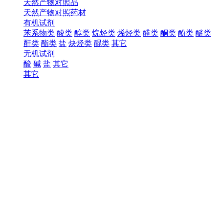
天然产物对照品
天然产物对照药材
有机试剂
苯系物类
酸类
醇类
烷烃类
烯烃类
醛类
酮类
酚类
醚类
酐类
酯类
盐
炔烃类
醌类
其它
无机试剂
酸
碱
盐
其它
其它