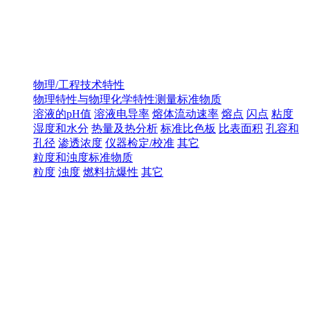
物理/工程技术特性
物理特性与物理化学特性测量标准物质
溶液的pH值
溶液电导率
熔体流动速率
熔点
闪点
粘度
湿度和水分
热量及热分析
标准比色板
比表面积
孔容和
孔径
渗透浓度
仪器检定/校准
其它
粒度和浊度标准物质
粒度
浊度
燃料抗爆性
其它