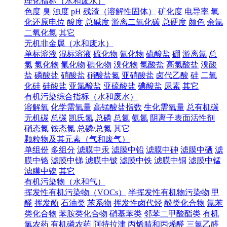
理化指标（水和废水）
色度
臭
浊度
pH
残渣（溶解性固体）
矿化度
电导率
氧
化还原电位
酸度
总碱度
游离二氧化碳
总硬度
颜色
余氯
二氧化氯
其它
无机非金属（水和废水）
单标溶液
混标溶液
硫化物
氰化物
硫酸盐
硼
游离氯
总
氯
氯化物
氟化物
碘化物
溴化物
氯酸盐
高氯酸盐
溴酸
盐
磷酸盐
硝酸盐
硝酸盐氮
亚硝酸盐
卤代乙酸
硅
二氧
化硅
硅酸盐
亚氯酸盐
亚硫酸盐
碘酸盐
尿素
其它
有机污染综合指标（水和废水）
溶解氧
化学需氧量
高锰酸盐指数
生化需氧量
总有机碳
无机碳
总碳
凯氏氮
总磷
总氮
氨氮
阴离子表面活性剂
硝态氮
铵态氮
总磷/总氮
其它
颗粒物及其元素（气和废气）
单组份
多组分
滤膜中汞
滤膜中铅
滤膜中砷
滤膜中硒
滤
膜中铬
滤膜中锑
滤膜中铍
滤膜中铁
滤膜中铜
滤膜中锰
滤膜中镍
其它
有机污染物（水和气）
挥发性有机污染物（VOCs）
半挥发性有机物污染物
甲
醛
挥发酚
石油类
苯系物
挥发性卤代烃
酚类化合物
氯苯
类化合物
苯胺类化合物
硝基苯类
邻苯二甲酸酯类
有机
氯农药
有机磷农药
阿特拉津
丙烯腈和丙烯醛
三氯乙醛