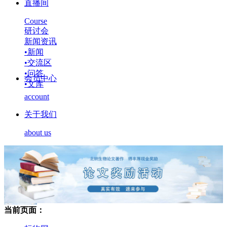
直播间
Course
研讨会
新闻资讯
•
新闻
•
交流区
•
问答
会员中心
•
文库
account
关于我们
about us
当前页面：