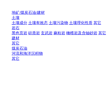
地矿/煤炭石油/建材
土壤
土壤成分
土壤有效态
土壤污染物
土壤理化性质
其它
岩石
黑色页岩
硅质岩
玄武岩
麻粒岩
橄榄岩及含铀砂岩
其它
建材
其它
煤炭石油
河流和海洋沉积物
其它