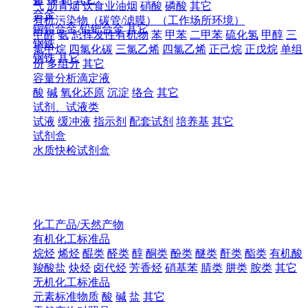
气
沥青烟
饮食业油烟
硝酸
磷酸
其它
合金
有机污染物（碳管/滤膜）（工作场所环境）
铜铅合金
铅钯合金
其它
甲醛
氨
总挥发性有机物
苯
甲苯
二甲苯
硫化氢
甲醇
三
钢铁
氯甲烷
四氯化碳
三氯乙烯
四氯乙烯
正己烷
正戊烷
单组
钢铁
其它
份
多组分
其它
容量分析滴定液
酸
碱
氧化还原
沉淀
络合
其它
试剂、试液类
试液
缓冲液
指示剂
配套试剂
培养基
其它
试剂盒
水质快检试剂盒
化工产品/天然产物
有机化工标准品
烷烃
烯烃
醌类
醛类
醇
酮类
酚类
醚类
酐类
酯类
有机酸
羧酸盐
炔烃
卤代烃
芳香烃
硝基苯
腈类
肼类
胺类
其它
无机化工标准品
元素标准物质
酸
碱
盐
其它