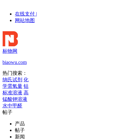
在线支付
|
网站地图
标物网
biaowu.com
热门搜索：
纳氏试剂
化
学需氧量
钴
标准溶液
高
锰酸钾溶液
水中甲醛
帖子
产品
帖子
新闻