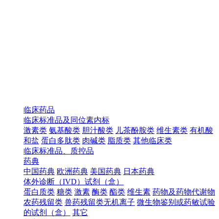
临床药品
临床标准品及同位素内标
激素类
氨基酸类
胆汁酸类
儿茶酚胺类
维生素类
有机酸
和盐
蛋白多肽类
肉碱类
脂质类
其他临床类
临床标准品、质控品
药典
中国药典
欧洲药典
美国药典
日本药典
体外诊断（IVD）试剂（盒）
蛋白质类
糖类
激素
酶类
酯类
维生素
药物及药物代谢物
农药残留类
兽药残留类无机离子
微生物鉴别或药敏试验
的试剂（盒）
其它