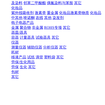
及染料
邻苯二甲酸酯
偶氮染料与苯胺
其它
化妆品
紫外线吸收剂
激素类
重金属
化妆品激素类物质
化妆品
中其他
喹诺酮
农残
其他
染发剂
电子电器产品
金属
聚合物
非金属
ROHS专项
其它
器皿/器具
容器
计量器具
试验器具
其它
仪器
测量仪器
辅助仪器
分析仪器
其它
耗材
移液产品
试纸
滴管
塑料袋
其它
劳保/生化用品
劳保
生化
其它
包材
其它