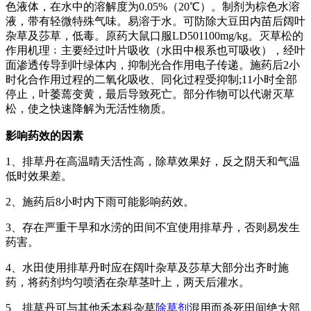
色液体，在水中的溶解度为0.05%（20℃）。制剂为棕色水溶
液，带有轻微特殊气味。易溶于水。可防除大豆田内苗后阔叶
杂草及莎草，低毒。原药大鼠口服LD501100mg/kg。灭草松的
作用机理﹔主要经过叶片吸收（水田中根系也可吸收），经叶
面渗透传导到叶绿体内，抑制光合作用电子传递。施药后2小
时化合作用过程的二氧化吸收、同化过程受抑制;11小时全部
停止，叶萎蔫变黄，最后导致死亡。部分作物可以代谢灭草
松，使之快速降解为无活性物质。
影响药效的因素
1、排草丹在高温晴天活性高，除草效果好，反之阴天和气温
低时效果差。
2、施药后8小时内下雨可能影响药效。
3、存在严重干旱和水涝的田间不宜使用排草丹，否则易发生
药害。
4、水田使用排草丹时应在阔叶杂草及莎草大部分出齐时施
药，将药剂均匀喷洒在杂草茎叶上，两天后灌水。
5、排草丹可与其他禾本科杂草
除草剂
混用而杀死田间绝大部