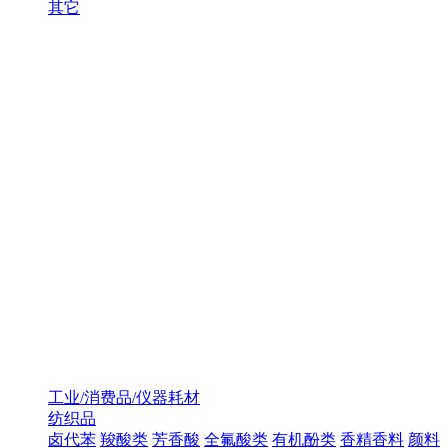
其它
工业/消费品/仪器耗材
纺织品
卤代苯
羧酸类
芳香酸
全氟酸类
有机酚类
香精香料
颜料