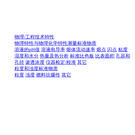
物理/工程技术特性
物理特性与物理化学特性测量标准物质
溶液的pH值
溶液电导率
熔体流动速率
熔点
闪点
粘度
湿度和水分
热量及热分析
标准比色板
比表面积
孔容和
孔径
渗透浓度
仪器检定/校准
其它
粒度和浊度标准物质
粒度
浊度
燃料抗爆性
其它