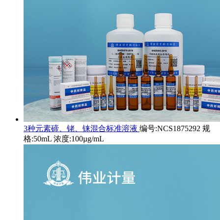
3种元素碲、铑、铼混合标准溶液
编号:NCS1875292 规
格:50mL 浓度:100µg/mL