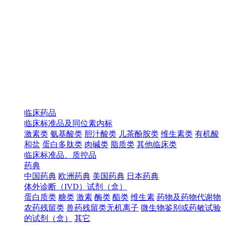
临床药品
临床标准品及同位素内标
激素类
氨基酸类
胆汁酸类
儿茶酚胺类
维生素类
有机酸
和盐
蛋白多肽类
肉碱类
脂质类
其他临床类
临床标准品、质控品
药典
中国药典
欧洲药典
美国药典
日本药典
体外诊断（IVD）试剂（盒）
蛋白质类
糖类
激素
酶类
酯类
维生素
药物及药物代谢物
农药残留类
兽药残留类无机离子
微生物鉴别或药敏试验
的试剂（盒）
其它