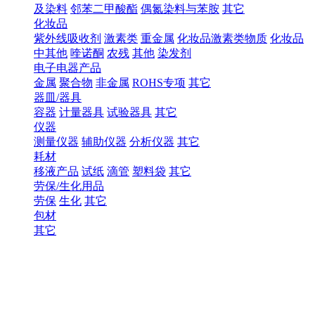
及染料
邻苯二甲酸酯
偶氮染料与苯胺
其它
化妆品
紫外线吸收剂
激素类
重金属
化妆品激素类物质
化妆品
中其他
喹诺酮
农残
其他
染发剂
电子电器产品
金属
聚合物
非金属
ROHS专项
其它
器皿/器具
容器
计量器具
试验器具
其它
仪器
测量仪器
辅助仪器
分析仪器
其它
耗材
移液产品
试纸
滴管
塑料袋
其它
劳保/生化用品
劳保
生化
其它
包材
其它