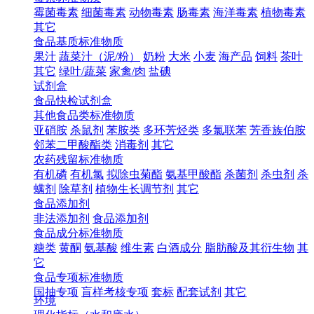
霉菌毒素
细菌毒素
动物毒素
肠毒素
海洋毒素
植物毒素
其它
食品基质标准物质
果汁
蔬菜汁（泥/粉）
奶粉
大米
小麦
海产品
饲料
茶叶
其它
绿叶/蔬菜
家禽/肉
盐碘
试剂盒
食品快检试剂盒
其他食品类标准物质
亚硝胺
杀鼠剂
苯胺类
多环芳烃类
多氯联苯
芳香族伯胺
邻苯二甲酸酯类
消毒剂
其它
农药残留标准物质
有机磷
有机氯
拟除虫菊酯
氨基甲酸酯
杀菌剂
杀虫剂
杀
螨剂
除草剂
植物生长调节剂
其它
食品添加剂
非法添加剂
食品添加剂
食品成分标准物质
糖类
黄酮
氨基酸
维生素
白酒成分
脂肪酸及其衍生物
其
它
食品专项标准物质
国抽专项
盲样考核专项
套标
配套试剂
其它
环境