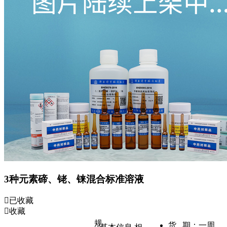
3种元素碲、铑、铼混合标准溶液
已收藏
收藏
规
货 期：
一周