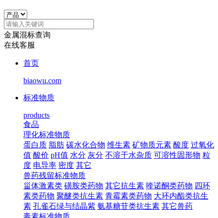
金属混标查询
在线客服
首页
biaowu.com
标准物质
products
食品
理化标准物质
蛋白质
脂肪
碳水化合物
维生素
矿物质元素
酸度
过氧化
值
酸价
pH值
水分
灰分
不溶于水杂质
可溶性固形物
粒
度
电导率
密度
其它
兽药残留标准物质
甾体激素类
磺胺类药物
其它抗生素
喹诺酮类药物
四环
素类药物
聚醚类抗生素
青霉素类药物
大环内酯类抗生
素
孔雀石绿与结晶紫
氨基糖苷类抗生素
其它兽药
毒素标准物质