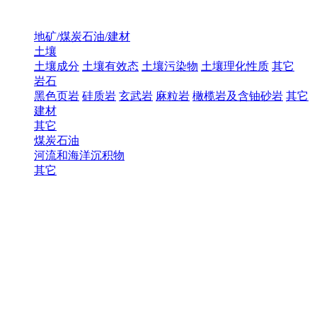
地矿/煤炭石油/建材
土壤
土壤成分
土壤有效态
土壤污染物
土壤理化性质
其它
岩石
黑色页岩
硅质岩
玄武岩
麻粒岩
橄榄岩及含铀砂岩
其它
建材
其它
煤炭石油
河流和海洋沉积物
其它