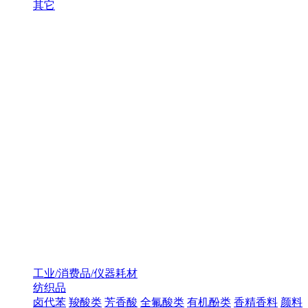
其它
工业/消费品/仪器耗材
纺织品
卤代苯
羧酸类
芳香酸
全氟酸类
有机酚类
香精香料
颜料