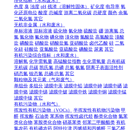
理化指标（水和废水）
色度
臭
浊度
pH
残渣（溶解性固体）
矿化度
电导率
氧
化还原电位
酸度
总碱度
游离二氧化碳
总硬度
颜色
余氯
二氧化氯
其它
无机非金属（水和废水）
单标溶液
混标溶液
硫化物
氰化物
硫酸盐
硼
游离氯
总
氯
氯化物
氟化物
碘化物
溴化物
氯酸盐
高氯酸盐
溴酸
盐
磷酸盐
硝酸盐
硝酸盐氮
亚硝酸盐
卤代乙酸
硅
二氧
化硅
硅酸盐
亚氯酸盐
亚硫酸盐
碘酸盐
尿素
其它
有机污染综合指标（水和废水）
溶解氧
化学需氧量
高锰酸盐指数
生化需氧量
总有机碳
无机碳
总碳
凯氏氮
总磷
总氮
氨氮
阴离子表面活性剂
硝态氮
铵态氮
总磷/总氮
其它
颗粒物及其元素（气和废气）
单组份
多组分
滤膜中汞
滤膜中铅
滤膜中砷
滤膜中硒
滤
膜中铬
滤膜中锑
滤膜中铍
滤膜中铁
滤膜中铜
滤膜中锰
滤膜中镍
其它
有机污染物（水和气）
挥发性有机污染物（VOCs）
半挥发性有机物污染物
甲
醛
挥发酚
石油类
苯系物
挥发性卤代烃
酚类化合物
氯苯
类化合物
苯胺类化合物
硝基苯类
邻苯二甲酸酯类
有机
氯农药
有机磷农药
阿特拉津
丙烯腈和丙烯醛
三氯乙醛