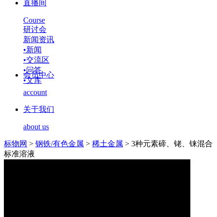
直播间
Course
研讨会
新闻资讯
•
新闻
•
交流区
•
问答
会员中心
•
文库
account
关于我们
about us
标物网
>
钢铁/有色金属
>
稀土金属
>
3种元素碲、铑、铼混合
标准溶液