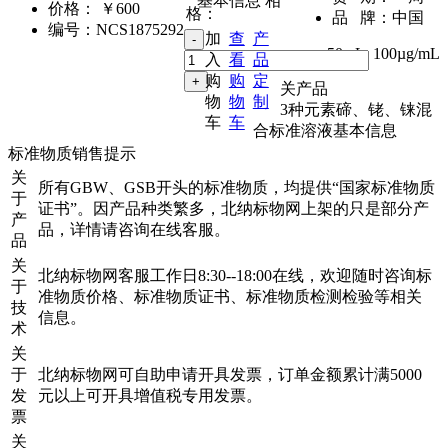
基本信息
相
价格：
￥600
格：
品 牌：
中国
编号：
NCS1875292
加
查
产
50mL
,
100µg/mL
入
看
品
购
购
定
关产品
物
物
制
3种元素碲、铑、铼混
车
车
合标准溶液基本信息
标准物质销售提示
关
所有GBW、GSB开头的标准物质，均提供“国家标准物质
于
证书”。因产品种类繁多，北纳标物网上架的只是部分产
产
品，详情请咨询在线客服。
品
关
北纳标物网客服工作日8:30--18:00在线，欢迎随时咨询标
于
准物质价格、标准物质证书、标准物质检测检验等相关
技
信息。
术
关
于
北纳标物网可自助申请开具发票，订单金额累计满5000
发
元以上可开具增值税专用发票。
票
关