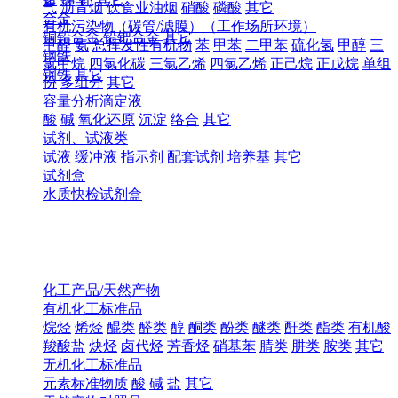
气
沥青烟
饮食业油烟
硝酸
磷酸
其它
合金
有机污染物（碳管/滤膜）（工作场所环境）
铜铅合金
铅钯合金
其它
甲醛
氨
总挥发性有机物
苯
甲苯
二甲苯
硫化氢
甲醇
三
钢铁
氯甲烷
四氯化碳
三氯乙烯
四氯乙烯
正己烷
正戊烷
单组
钢铁
其它
份
多组分
其它
容量分析滴定液
酸
碱
氧化还原
沉淀
络合
其它
试剂、试液类
试液
缓冲液
指示剂
配套试剂
培养基
其它
试剂盒
水质快检试剂盒
化工产品/天然产物
有机化工标准品
烷烃
烯烃
醌类
醛类
醇
酮类
酚类
醚类
酐类
酯类
有机酸
羧酸盐
炔烃
卤代烃
芳香烃
硝基苯
腈类
肼类
胺类
其它
无机化工标准品
元素标准物质
酸
碱
盐
其它