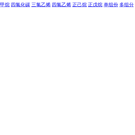
甲烷
四氯化碳
三氯乙烯
四氯乙烯
正己烷
正戊烷
单组份
多组分