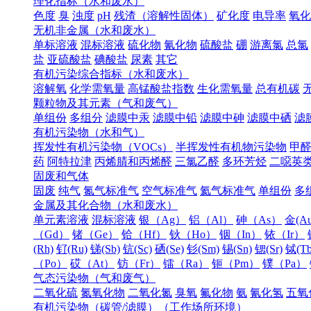
理化指标（水和废水）
色度
臭
浊度
pH
残渣（溶解性固体）
矿化度
电导率
氧化
无机非金属（水和废水）
单标溶液
混标溶液
硫化物
氰化物
硫酸盐
硼
游离氯
总氯
盐
亚硫酸盐
碘酸盐
尿素
其它
有机污染综合指标（水和废水）
溶解氧
化学需氧量
高锰酸盐指数
生化需氧量
总有机碳
颗粒物及其元素（气和废气）
单组份
多组分
滤膜中汞
滤膜中铅
滤膜中砷
滤膜中硒
滤
有机污染物（水和气）
挥发性有机污染物（VOCs）
半挥发性有机物污染物
甲
药
阿特拉津
丙烯腈和丙烯醛
三氯乙醛
多环芳烃
二噁英
固废和气体
固废
纯气
氮气标准气
空气标准气
氦气标准气
单组份
多
金属及其化合物（水和废水）
单元素溶液
混标溶液
银（Ag）
铝（Al）
砷（As）
金(Au
（Gd）
锗（Ge）
铪（Hf）
钬（Ho）
铟（In）
铱（Ir）
(Rh)
钌(Ru)
锑(Sb)
钪(Sc)
硒(Se)
钐(Sm)
锡(Sn)
锶(Sr)
铽(Tb
（Po）
砹（At）
钫（Fr）
镭（Ra）
钷（Pm）
镤（Pa）
气态污染物（气和废气）
二氧化硫
氮氧化物
二氧化氮
臭氧
氟化物
氨
氰化氢
五氧
有机污染物（碳管/滤膜）（工作场所环境）