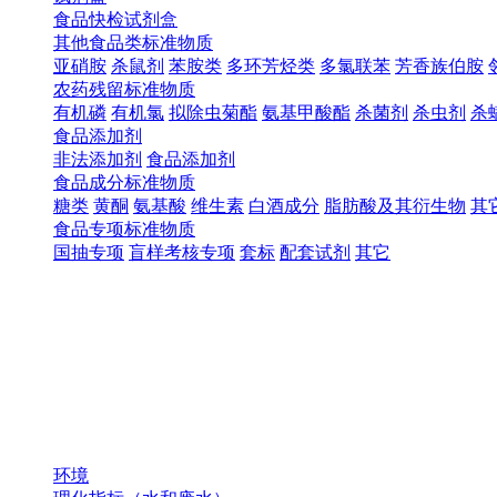
食品快检试剂盒
其他食品类标准物质
亚硝胺
杀鼠剂
苯胺类
多环芳烃类
多氯联苯
芳香族伯胺
农药残留标准物质
有机磷
有机氯
拟除虫菊酯
氨基甲酸酯
杀菌剂
杀虫剂
杀
食品添加剂
非法添加剂
食品添加剂
食品成分标准物质
糖类
黄酮
氨基酸
维生素
白酒成分
脂肪酸及其衍生物
其
食品专项标准物质
国抽专项
盲样考核专项
套标
配套试剂
其它
环境