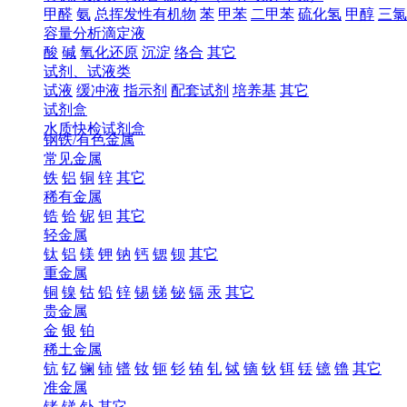
甲醛
氨
总挥发性有机物
苯
甲苯
二甲苯
硫化氢
甲醇
三氯
容量分析滴定液
酸
碱
氧化还原
沉淀
络合
其它
试剂、试液类
试液
缓冲液
指示剂
配套试剂
培养基
其它
试剂盒
水质快检试剂盒
钢铁/有色金属
常见金属
铁
铝
铜
锌
其它
稀有金属
锆
铪
铌
钽
其它
轻金属
钛
铝
镁
钾
钠
钙
锶
钡
其它
重金属
铜
镍
钴
铅
锌
锡
锑
铋
镉
汞
其它
贵金属
金
银
铂
稀土金属
钪
钇
镧
铈
镨
钕
钷
钐
铕
钆
铽
镝
钬
铒
铥
镱
镥
其它
准金属
锗
锑
钋
其它