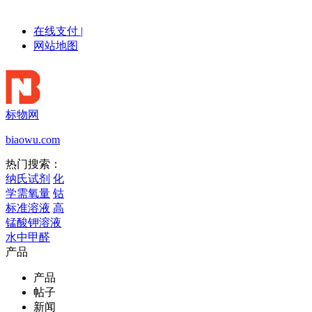
在线支付
|
网站地图
标物网
biaowu.com
热门搜索：
纳氏试剂
化
学需氧量
钴
标准溶液
高
锰酸钾溶液
水中甲醛
产品
产品
帖子
新闻