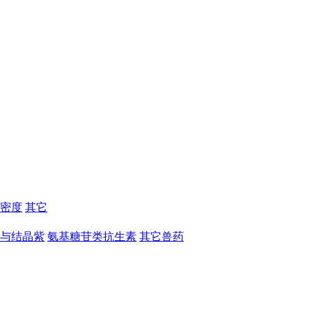
密度
其它
与结晶紫
氨基糖苷类抗生素
其它兽药