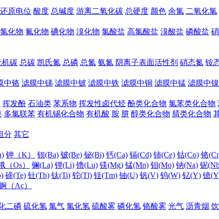
还原电位
酸度
总碱度
游离二氧化碳
总硬度
颜色
余氯
二氧化氯
氯化物
氟化物
碘化物
溴化物
氯酸盐
高氯酸盐
溴酸盐
磷酸盐
硝
无机碳
总碳
凯氏氮
总磷
总氮
氨氮
阴离子表面活性剂
硝态氮
铵
膜中铬
滤膜中锑
滤膜中铍
滤膜中铁
滤膜中铜
滤膜中锰
滤膜中镍
醛
挥发酚
石油类
苯系物
挥发性卤代烃
酚类化合物
氯苯类化合物
类
多氯联苯
有机锡化合物
有机酸
胺
肼
醇类化合物
腈类化合物
组分
其它
)
钾（K）
钡(Ba)
铍(Be)
铋(Bi)
钙(Ca)
镉(Cd)
铈(Ce)
钴(Co)
铬(Cr
锇（Os）
镧(La)
锂(Li)
镥(Lu)
镁(Mg)
锰(Mn)
钼(Mo)
钠(Na)
铌(Nb
)
碲(Te)
钍(Th)
钛(Ti)
铊(Tl)
铥(Tm)
铀(U)
钒(V)
钨(W)
钇(Y)
镱(Y
锕（Ac）
化二磷
硫化氢
氯气
氯化氢
硫酸雾
磷化氢
铬酸雾
光气
沥青烟
饮