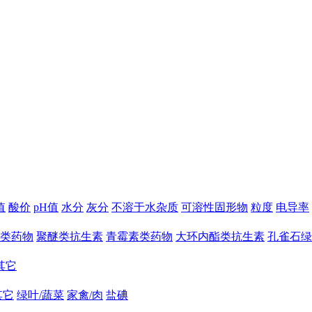
值
酸价
pH值
水分
灰分
不溶于水杂质
可溶性固形物
粒度
电导率
类药物
聚醚类抗生素
青霉素类药物
大环内酯类抗生素
孔雀石绿
其它
其它
绿叶/蔬菜
家禽/肉
盐碘