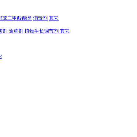
邻苯二甲酸酯类
消毒剂
其它
螨剂
除草剂
植物生长调节剂
其它
它