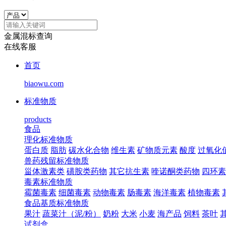
金属混标查询
在线客服
首页
biaowu.com
标准物质
products
食品
理化标准物质
蛋白质
脂肪
碳水化合物
维生素
矿物质元素
酸度
过氧化
兽药残留标准物质
甾体激素类
磺胺类药物
其它抗生素
喹诺酮类药物
四环素
毒素标准物质
霉菌毒素
细菌毒素
动物毒素
肠毒素
海洋毒素
植物毒素
食品基质标准物质
果汁
蔬菜汁（泥/粉）
奶粉
大米
小麦
海产品
饲料
茶叶
试剂盒