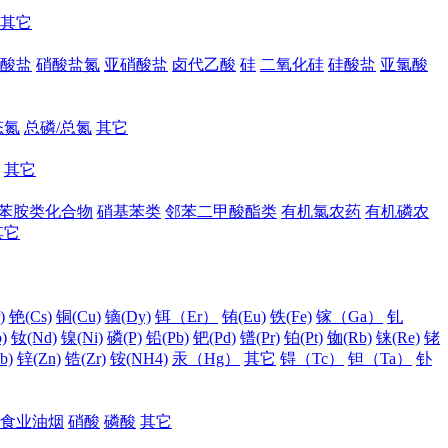
其它
酸盐
硝酸盐氮
亚硝酸盐
卤代乙酸
硅
二氧化硅
硅酸盐
亚氯酸
态氮
总磷/总氮
其它
其它
苯胺类化合物
硝基苯类
邻苯二甲酸酯类
有机氯农药
有机磷农
其它
)
铯(Cs)
铜(Cu)
镝(Dy)
铒（Er）
铕(Eu)
铁(Fe)
镓（Ga）
钆
)
钕(Nd)
镍(Ni)
磷(P)
铅(Pb)
钯(Pd)
镨(Pr)
铂(Pt)
铷(Rb)
铼(Re)
铑
b)
锌(Zn)
锆(Zr)
铵(NH4)
汞（Hg）
其它
锝（Tc）
钽（Ta）
钋
食业油烟
硝酸
磷酸
其它