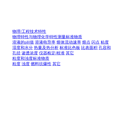
物理/工程技术特性
物理特性与物理化学特性测量标准物质
溶液的pH值
溶液电导率
熔体流动速率
熔点
闪点
粘度
湿度和水分
热量及热分析
标准比色板
比表面积
孔容和
孔径
渗透浓度
仪器检定/校准
其它
粒度和浊度标准物质
粒度
浊度
燃料抗爆性
其它