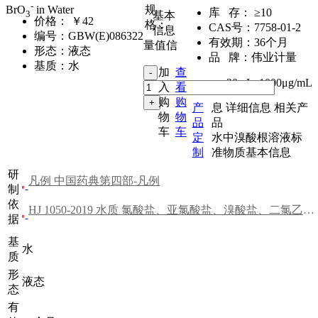
-
规
BrO
in Water
库 存：
≥10
3
基本
价格：
￥42
格：
CAS号：
7758-01-2
信息
编号：
GBW(E)086322
有效期：
36个月
量值信
形态：
液态
品 牌：
伟业计量
基质：
水
加
查
20mL
,
1000μg/mL
入
看
购
购
产
息
详细信息
相关产
物
物
品
品
车
车
定
水中溴酸根溶液标
制
准物质基本信息
研
凡例 中国药典第四部-凡例
制
依
HJ 1050-2019 水质 氯酸盐、亚氯酸盐、溴酸盐、二氯乙酸和三氯乙酸的测定 离子色谱法
据
基
水
质
形
液态
态
有