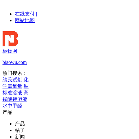
在线支付
|
网站地图
标物网
biaowu.com
热门搜索：
纳氏试剂
化
学需氧量
钴
标准溶液
高
锰酸钾溶液
水中甲醛
产品
产品
帖子
新闻