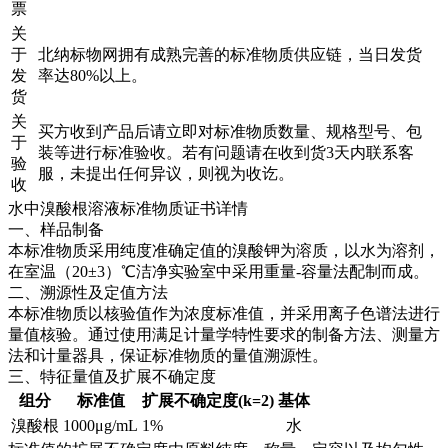
票
关
于
北纳标物网拥有成熟完善的标准物质供应链，当日发货
发
率达80%以上。
货
关
买方收到产品后请立即对标准物质数量、规格型号、包
于
装等进行标准验收。若有问题请在收到货3天内联系客
验
服，未提出任何异议，则视为收讫。
收
水中溴酸根溶液标准物质证书详情
一、样品制备
本标准物质采用纯度准确定值的溴酸钾为溶质，以水为溶剂，
在室温（20±3）℃洁净实验室中采用重量-容量法配制而成。
二、溯源性及定值方法
本标准物质以核验值作为浓度标准值，并采用离子色谱法进行
量值核验。通过使用满足计量学特性要求的制备方法、测量方
法和计量器具，保证标准物质的量值溯源性。
三、特征量值及扩展不确定度
组分
标准值
扩展不确定度(k=2)
基体
溴酸根
1000μg/mL
1%
水