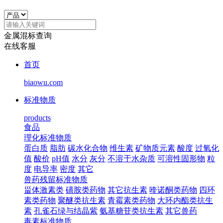
金属混标查询
在线客服
首页
biaowu.com
标准物质
products
食品
理化标准物质
蛋白质
脂肪
碳水化合物
维生素
矿物质元素
酸度
过氧化
值
酸价
pH值
水分
灰分
不溶于水杂质
可溶性固形物
粒
度
电导率
密度
其它
兽药残留标准物质
甾体激素类
磺胺类药物
其它抗生素
喹诺酮类药物
四环
素类药物
聚醚类抗生素
青霉素类药物
大环内酯类抗生
素
孔雀石绿与结晶紫
氨基糖苷类抗生素
其它兽药
毒素标准物质