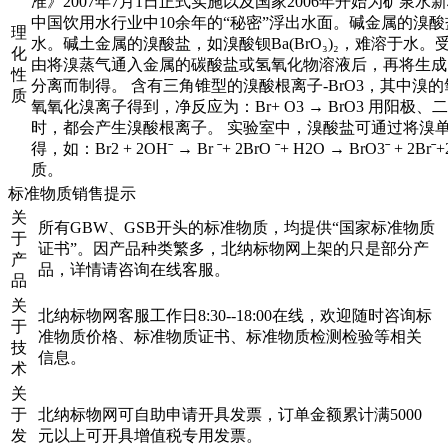
准》2007年7月1日正式实施以及国家2006年开始为矿泉
中国饮用水行业中10余年的“秘密”浮出水面。碱金属的溴
理
水。碱土金属的溴酸盐，如溴酸钡Ba(BrO₃)₂，难溶于水
化
由将溴蒸气通入金属的碳酸盐或氢氧化物溶液后，再将生成
性
分离而制得。 含有三角锥型的溴酸根离子-BrO3，其中溴的
质
氧氧化溴离子得到，净反应为：Br+ O3 → BrO3 用阳
时，都会产生溴酸根离子。 实验室中，溴酸盐可通过将溴
得，如：Br2 + 2OHˉ → Br ˉ+ 2BrO ˉ+ H2O → BrO3ˉ 
质。
标准物质销售提示
关
所有GBW、GSB开头的标准物质，均提供“国家标准物质
于
证书”。因产品种类繁多，北纳标物网上架的只是部分产
产
品，详情请咨询在线客服。
品
关
北纳标物网客服工作日8:30--18:00在线，欢迎随时咨询标
于
准物质价格、标准物质证书、标准物质检测检验等相关
技
信息。
术
关
于
北纳标物网可自助申请开具发票，订单金额累计满5000
发
元以上可开具增值税专用发票。