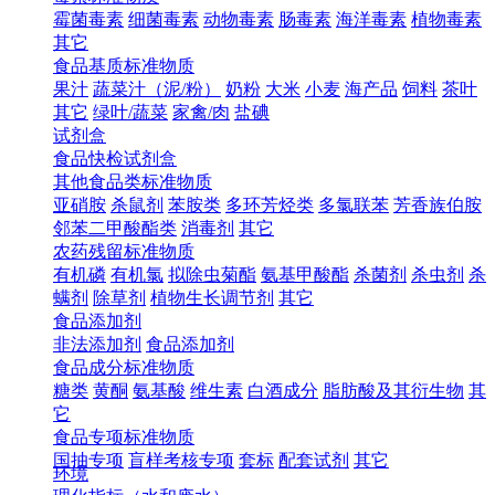
霉菌毒素
细菌毒素
动物毒素
肠毒素
海洋毒素
植物毒素
其它
食品基质标准物质
果汁
蔬菜汁（泥/粉）
奶粉
大米
小麦
海产品
饲料
茶叶
其它
绿叶/蔬菜
家禽/肉
盐碘
试剂盒
食品快检试剂盒
其他食品类标准物质
亚硝胺
杀鼠剂
苯胺类
多环芳烃类
多氯联苯
芳香族伯胺
邻苯二甲酸酯类
消毒剂
其它
农药残留标准物质
有机磷
有机氯
拟除虫菊酯
氨基甲酸酯
杀菌剂
杀虫剂
杀
螨剂
除草剂
植物生长调节剂
其它
食品添加剂
非法添加剂
食品添加剂
食品成分标准物质
糖类
黄酮
氨基酸
维生素
白酒成分
脂肪酸及其衍生物
其
它
食品专项标准物质
国抽专项
盲样考核专项
套标
配套试剂
其它
环境