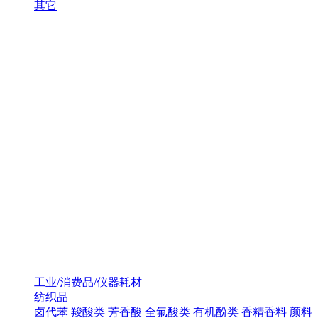
其它
工业/消费品/仪器耗材
纺织品
卤代苯
羧酸类
芳香酸
全氟酸类
有机酚类
香精香料
颜料