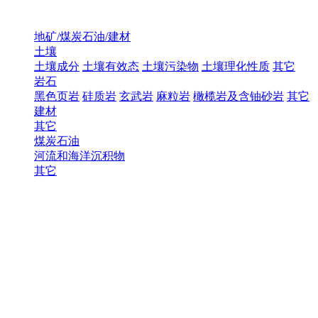
地矿/煤炭石油/建材
土壤
土壤成分
土壤有效态
土壤污染物
土壤理化性质
其它
岩石
黑色页岩
硅质岩
玄武岩
麻粒岩
橄榄岩及含铀砂岩
其它
建材
其它
煤炭石油
河流和海洋沉积物
其它