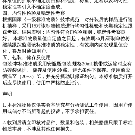
标准值的扩展不确定度由原料纯度、称量、定容以及均匀性、
稳定性等引入不确定度合成。
四、均匀性检验及稳定性考察
根据国家《一级标准物质》技术规范，对分装后的样品进行随
机抽样，采用15对该标准物质进行均匀性检验和长期稳定性跟
踪考察。结果表明：均匀性符合F检验规则，稳定性考察良
好。
本标准物质量值自定值之日起，有效期36月,研制单位将
继续跟踪监测该标准物质的稳定性，有效期内如发现量值变
化，将及时通知用户。
五、包装、储存及使用
包装:本标准物质采用安瓿瓶包装,规格20mL携带或运输时应有
防碎裂保护。 储存及使用:冷藏、避光条件下保存。使用前应
恒温至（20±3）℃，并充分摇动以保证均匀。本标准物质打开
后应尽快使用，使用中严格防止沾污。
声明
1. 本标准物质仅供实验室研究与分析测试工作使用。因用户使
用或储存不当所引起的投诉，不予承担责任。
2. 收到后请立即核对品种、数量和包装，相关赔偿只限于标准
物质本身，不涉及其他任何损失。