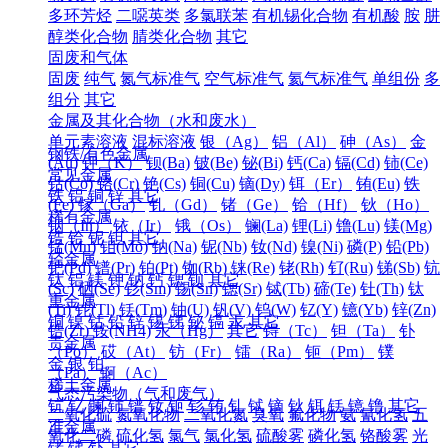
多环芳烃
二噁英类
多氯联苯
有机锡化合物
有机酸
胺
肼
醇类化合物
腈类化合物
其它
固废和气体
固废
纯气
氮气标准气
空气标准气
氦气标准气
单组份
多
组分
其它
金属及其化合物（水和废水）
单元素溶液
混标溶液
银（Ag）
铝（Al）
砷（As）
金
钢铁/有色金属
(Au)
钾（K）
钡(Ba)
铍(Be)
铋(Bi)
钙(Ca)
镉(Cd)
铈(Ce)
常见金属
钴(Co)
铬(Cr)
铯(Cs)
铜(Cu)
镝(Dy)
铒（Er）
铕(Eu)
铁
铁
铝
铜
锌
其它
(Fe)
镓（Ga）
钆（Gd）
锗（Ge）
铪（Hf）
钬（Ho）
稀有金属
铟（In）
铱（Ir）
锇（Os）
镧(La)
锂(Li)
镥(Lu)
镁(Mg)
锆
铪
铌
钽
其它
锰(Mn)
钼(Mo)
钠(Na)
铌(Nb)
钕(Nd)
镍(Ni)
磷(P)
铅(Pb)
轻金属
钯(Pd)
镨(Pr)
铂(Pt)
铷(Rb)
铼(Re)
铑(Rh)
钌(Ru)
锑(Sb)
钪
钛
铝
镁
钾
钠
钙
锶
钡
其它
(Sc)
硒(Se)
钐(Sm)
锡(Sn)
锶(Sr)
铽(Tb)
碲(Te)
钍(Th)
钛
重金属
(Ti)
铊(Tl)
铥(Tm)
铀(U)
钒(V)
钨(W)
钇(Y)
镱(Yb)
锌(Zn)
铜
镍
钴
铅
锌
锡
锑
铋
镉
汞
其它
锆(Zr)
铵(NH4)
汞（Hg）
其它
锝（Tc）
钽（Ta）
钋
贵金属
（Po）
砹（At）
钫（Fr）
镭（Ra）
钷（Pm）
镤
金
银
铂
（Pa）
锕（Ac）
稀土金属
气态污染物（气和废气）
钪
钇
镧
铈
镨
钕
钷
钐
铕
钆
铽
镝
钬
铒
铥
镱
镥
其它
二氧化硫
氮氧化物
二氧化氮
臭氧
氟化物
氨
氰化氢
五
准金属
氧化二磷
硫化氢
氯气
氯化氢
硫酸雾
磷化氢
铬酸雾
光
锗
锑
钋
其它