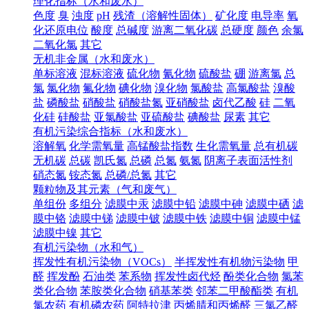
理化指标（水和废水）
色度
臭
浊度
pH
残渣（溶解性固体）
矿化度
电导率
氧
化还原电位
酸度
总碱度
游离二氧化碳
总硬度
颜色
余氯
二氧化氯
其它
无机非金属（水和废水）
单标溶液
混标溶液
硫化物
氰化物
硫酸盐
硼
游离氯
总
氯
氯化物
氟化物
碘化物
溴化物
氯酸盐
高氯酸盐
溴酸
盐
磷酸盐
硝酸盐
硝酸盐氮
亚硝酸盐
卤代乙酸
硅
二氧
化硅
硅酸盐
亚氯酸盐
亚硫酸盐
碘酸盐
尿素
其它
有机污染综合指标（水和废水）
溶解氧
化学需氧量
高锰酸盐指数
生化需氧量
总有机碳
无机碳
总碳
凯氏氮
总磷
总氮
氨氮
阴离子表面活性剂
硝态氮
铵态氮
总磷/总氮
其它
颗粒物及其元素（气和废气）
单组份
多组分
滤膜中汞
滤膜中铅
滤膜中砷
滤膜中硒
滤
膜中铬
滤膜中锑
滤膜中铍
滤膜中铁
滤膜中铜
滤膜中锰
滤膜中镍
其它
有机污染物（水和气）
挥发性有机污染物（VOCs）
半挥发性有机物污染物
甲
醛
挥发酚
石油类
苯系物
挥发性卤代烃
酚类化合物
氯苯
类化合物
苯胺类化合物
硝基苯类
邻苯二甲酸酯类
有机
氯农药
有机磷农药
阿特拉津
丙烯腈和丙烯醛
三氯乙醛