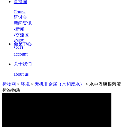
直播间
Course
研讨会
新闻资讯
•
新闻
•
交流区
•
问答
会员中心
•
文库
account
关于我们
about us
标物网
>
环境
>
无机非金属（水和废水）
>
水中溴酸根溶液
标准物质