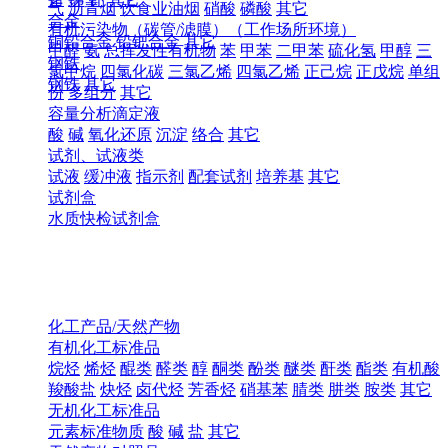
气
沥青烟
饮食业油烟
硝酸
磷酸
其它
合金
有机污染物（碳管/滤膜）（工作场所环境）
铜铅合金
铅钯合金
其它
甲醛
氨
总挥发性有机物
苯
甲苯
二甲苯
硫化氢
甲醇
三
钢铁
氯甲烷
四氯化碳
三氯乙烯
四氯乙烯
正己烷
正戊烷
单组
钢铁
其它
份
多组分
其它
容量分析滴定液
酸
碱
氧化还原
沉淀
络合
其它
试剂、试液类
试液
缓冲液
指示剂
配套试剂
培养基
其它
试剂盒
水质快检试剂盒
化工产品/天然产物
有机化工标准品
烷烃
烯烃
醌类
醛类
醇
酮类
酚类
醚类
酐类
酯类
有机酸
羧酸盐
炔烃
卤代烃
芳香烃
硝基苯
腈类
肼类
胺类
其它
无机化工标准品
元素标准物质
酸
碱
盐
其它