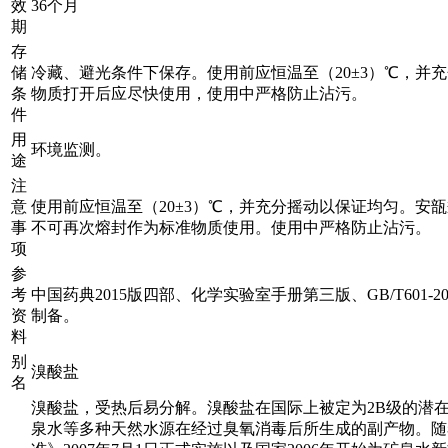
效
36个月
期
存
储
冷藏、避光条件下保存。使用前应恒温至（20±3）℃，并
条
物质打开后应尽快使用，使用中严格防止沾污。
件
用
环境监测。
途
注
意
使用前应恒温至（20±3）℃，并充分摇动以保证均匀。安
事
不可再次熔封作为标准物质使用。使用中严格防止沾污。
项
参
考
中国药典2015版四部、化学实验室手册第三版、GB/T601-
资
制备。
料
别
溴酸盐
名
溴酸盐，受热后易分解。溴酸盐在国际上被定为2B级的潜
泉水等多种天然水源在经过臭氧消毒后所生成的副产物。随