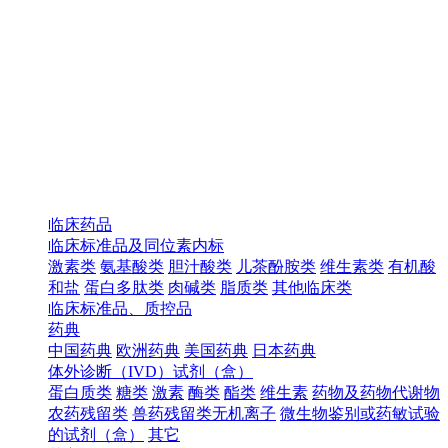
临床药品
临床标准品及同位素内标
激素类
氨基酸类
胆汁酸类
儿茶酚胺类
维生素类
有机酸
和盐
蛋白多肽类
肉碱类
脂质类
其他临床类
临床标准品、质控品
药典
中国药典
欧洲药典
美国药典
日本药典
体外诊断（IVD）试剂（盒）
蛋白质类
糖类
激素
酶类
酯类
维生素
药物及药物代谢物
农药残留类
兽药残留类无机离子
微生物鉴别或药敏试验
的试剂（盒）
其它