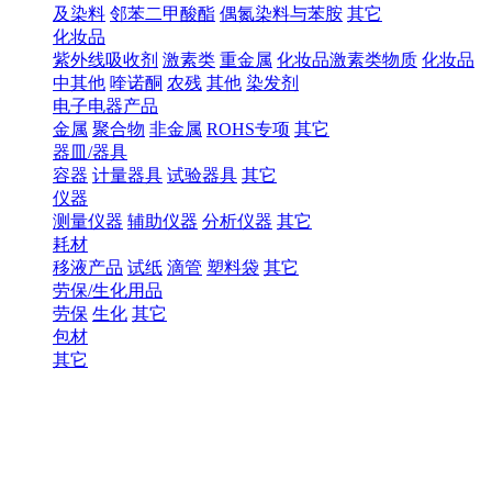
及染料
邻苯二甲酸酯
偶氮染料与苯胺
其它
化妆品
紫外线吸收剂
激素类
重金属
化妆品激素类物质
化妆品
中其他
喹诺酮
农残
其他
染发剂
电子电器产品
金属
聚合物
非金属
ROHS专项
其它
器皿/器具
容器
计量器具
试验器具
其它
仪器
测量仪器
辅助仪器
分析仪器
其它
耗材
移液产品
试纸
滴管
塑料袋
其它
劳保/生化用品
劳保
生化
其它
包材
其它