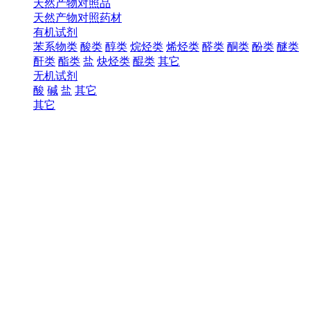
天然产物对照品
天然产物对照药材
有机试剂
苯系物类
酸类
醇类
烷烃类
烯烃类
醛类
酮类
酚类
醚类
酐类
酯类
盐
炔烃类
醌类
其它
无机试剂
酸
碱
盐
其它
其它