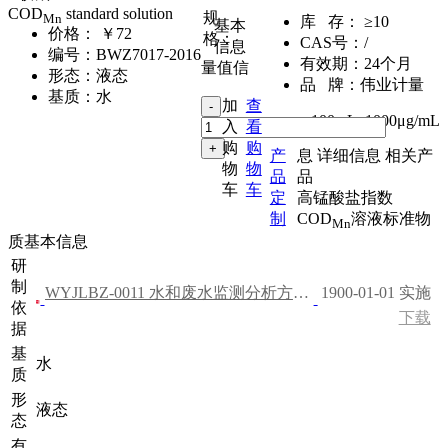
COD
standard solution
规
Mn
库 存：
≥10
基本
价格：
￥72
格：
CAS号：
/
信息
编号：
BWZ7017-2016
有效期：
24个月
量值信
形态：
液态
品 牌：
伟业计量
基质：
水
加
查
100mL
,
1000μg/mL
入
看
购
购
产
息
详细信息
相关产
物
物
品
品
车
车
定
高锰酸盐指数
制
COD
溶液标准物
Mn
质基本信息
研
制
WYJLBZ-0011 水和废水监测分析方法（第四版）
1900-01-01 实施
依
下载
据
基
水
质
形
液态
态
有