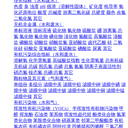
理化指标（水和废水）
色度
臭
浊度
pH
残渣（溶解性固体）
矿化度
电导率
氧
化还原电位
酸度
总碱度
游离二氧化碳
总硬度
颜色
余氯
二氧化氯
其它
无机非金属（水和废水）
单标溶液
混标溶液
硫化物
氰化物
硫酸盐
硼
游离氯
总
氯
氯化物
氟化物
碘化物
溴化物
氯酸盐
高氯酸盐
溴酸
盐
磷酸盐
硝酸盐
硝酸盐氮
亚硝酸盐
卤代乙酸
硅
二氧
化硅
硅酸盐
亚氯酸盐
亚硫酸盐
碘酸盐
尿素
其它
有机污染综合指标（水和废水）
溶解氧
化学需氧量
高锰酸盐指数
生化需氧量
总有机碳
无机碳
总碳
凯氏氮
总磷
总氮
氨氮
阴离子表面活性剂
硝态氮
铵态氮
总磷/总氮
其它
颗粒物及其元素（气和废气）
单组份
多组分
滤膜中汞
滤膜中铅
滤膜中砷
滤膜中硒
滤
膜中铬
滤膜中锑
滤膜中铍
滤膜中铁
滤膜中铜
滤膜中锰
滤膜中镍
其它
有机污染物（水和气）
挥发性有机污染物（VOCs）
半挥发性有机物污染物
甲
醛
挥发酚
石油类
苯系物
挥发性卤代烃
酚类化合物
氯苯
类化合物
苯胺类化合物
硝基苯类
邻苯二甲酸酯类
有机
氯农药
有机磷农药
阿特拉津
丙烯腈和丙烯醛
三氯乙醛