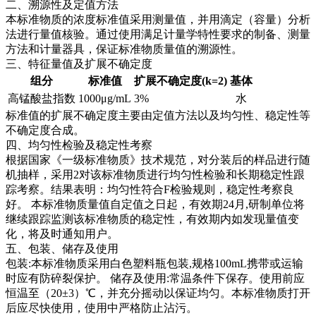
二、溯源性及定值方法
本标准物质的浓度标准值采用测量值，并用滴定（容量）分析
法进行量值核验。通过使用满足计量学特性要求的制备、测量
方法和计量器具，保证标准物质量值的溯源性。
三、特征量值及扩展不确定度
组分
标准值
扩展不确定度(k=2)
基体
高锰酸盐指数
1000μg/mL
3%
水
标准值的扩展不确定度主要由定值方法以及均匀性、稳定性等
不确定度合成。
四、均匀性检验及稳定性考察
根据国家《一级标准物质》技术规范，对分装后的样品进行随
机抽样，采用2对该标准物质进行均匀性检验和长期稳定性跟
踪考察。结果表明：均匀性符合F检验规则，稳定性考察良
好。
本标准物质量值自定值之日起，有效期24月,研制单位将
继续跟踪监测该标准物质的稳定性，有效期内如发现量值变
化，将及时通知用户。
五、包装、储存及使用
包装:本标准物质采用白色塑料瓶包装,规格100mL携带或运输
时应有防碎裂保护。 储存及使用:常温条件下保存。使用前应
恒温至（20±3）℃，并充分摇动以保证均匀。本标准物质打开
后应尽快使用，使用中严格防止沾污。