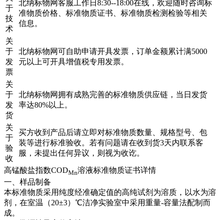
北纳标物网客服工作日8:30--18:00在线，欢迎随时咨询标
于
准物质价格、标准物质证书、标准物质检测检验等相关
技
信息。
术
关
于
北纳标物网可自助申请开具发票，订单金额累计满5000
发
元以上可开具增值税专用发票。
票
关
于
北纳标物网拥有成熟完善的标准物质供应链，当日发货
发
率达80%以上。
货
关
买方收到产品后请立即对标准物质数量、规格型号、包
于
装等进行标准验收。若有问题请在收到货3天内联系客
验
服，未提出任何异议，则视为收讫。
收
高锰酸盐指数COD
溶液标准物质证书详情
Mn
一、样品制备
本标准物质采用纯度经准确定值的高纯试剂为溶质，以水为溶
剂，在室温（20±3）℃洁净实验室中采用重量-容量法配制而
成。