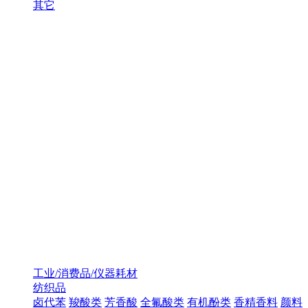
其它
工业/消费品/仪器耗材
纺织品
卤代苯
羧酸类
芳香酸
全氟酸类
有机酚类
香精香料
颜料