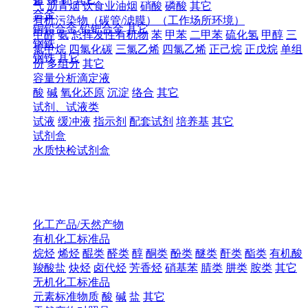
气
沥青烟
饮食业油烟
硝酸
磷酸
其它
合金
有机污染物（碳管/滤膜）（工作场所环境）
铜铅合金
铅钯合金
其它
甲醛
氨
总挥发性有机物
苯
甲苯
二甲苯
硫化氢
甲醇
三
钢铁
氯甲烷
四氯化碳
三氯乙烯
四氯乙烯
正己烷
正戊烷
单组
钢铁
其它
份
多组分
其它
容量分析滴定液
酸
碱
氧化还原
沉淀
络合
其它
试剂、试液类
试液
缓冲液
指示剂
配套试剂
培养基
其它
试剂盒
水质快检试剂盒
化工产品/天然产物
有机化工标准品
烷烃
烯烃
醌类
醛类
醇
酮类
酚类
醚类
酐类
酯类
有机酸
羧酸盐
炔烃
卤代烃
芳香烃
硝基苯
腈类
肼类
胺类
其它
无机化工标准品
元素标准物质
酸
碱
盐
其它