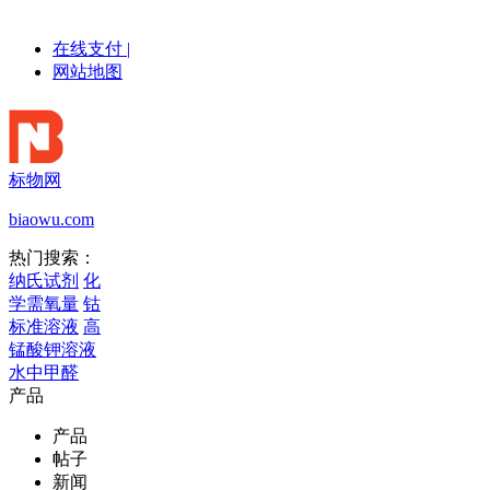
在线支付
|
网站地图
标物网
biaowu.com
热门搜索：
纳氏试剂
化
学需氧量
钴
标准溶液
高
锰酸钾溶液
水中甲醛
产品
产品
帖子
新闻