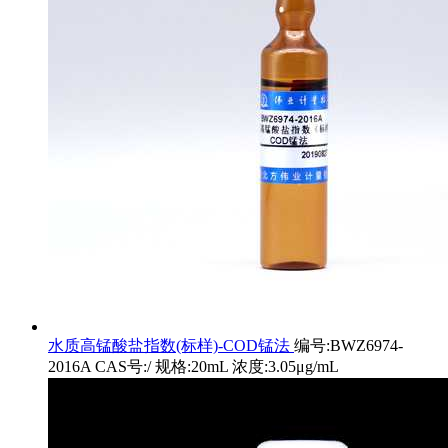
水质高锰酸盐指数(标样)-COD锰法
编号:BWZ6974-
2016A CAS号:/ 规格:20mL 浓度:3.05μg/mL