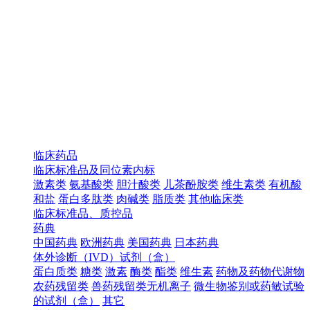
临床药品
临床标准品及同位素内标
激素类
氨基酸类
胆汁酸类
儿茶酚胺类
维生素类
有机酸
和盐
蛋白多肽类
肉碱类
脂质类
其他临床类
临床标准品、质控品
药典
中国药典
欧洲药典
美国药典
日本药典
体外诊断（IVD）试剂（盒）
蛋白质类
糖类
激素
酶类
酯类
维生素
药物及药物代谢物
农药残留类
兽药残留类无机离子
微生物鉴别或药敏试验
的试剂（盒）
其它