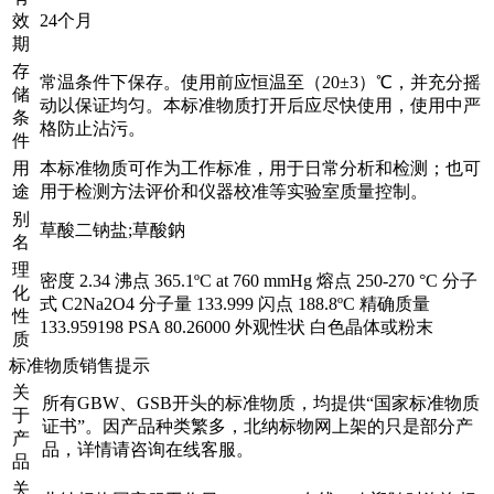
效
24个月
期
存
常温条件下保存。使用前应恒温至（20±3）℃，并充分摇
储
动以保证均匀。本标准物质打开后应尽快使用，使用中严
条
格防止沾污。
件
用
本标准物质可作为工作标准，用于日常分析和检测；也可
途
用于检测方法评价和仪器校准等实验室质量控制。
别
草酸二钠盐;草酸鈉
名
理
密度 2.34 沸点 365.1ºC at 760 mmHg 熔点 250-270 °C 分子
化
式 C2Na2O4 分子量 133.999 闪点 188.8ºC 精确质量
性
133.959198 PSA 80.26000 外观性状 白色晶体或粉末
质
标准物质销售提示
关
所有GBW、GSB开头的标准物质，均提供“国家标准物质
于
证书”。因产品种类繁多，北纳标物网上架的只是部分产
产
品，详情请咨询在线客服。
品
关