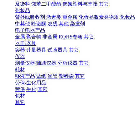
及染料
邻苯二甲酸酯
偶氮染料与苯胺
其它
化妆品
紫外线吸收剂
激素类
重金属
化妆品激素类物质
化妆品
中其他
喹诺酮
农残
其他
染发剂
电子电器产品
金属
聚合物
非金属
ROHS专项
其它
器皿/器具
容器
计量器具
试验器具
其它
仪器
测量仪器
辅助仪器
分析仪器
其它
耗材
移液产品
试纸
滴管
塑料袋
其它
劳保/生化用品
劳保
生化
其它
包材
其它