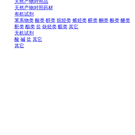
天然产物对照品
天然产物对照药材
有机试剂
苯系物类
酸类
醇类
烷烃类
烯烃类
醛类
酮类
酚类
醚类
酐类
酯类
盐
炔烃类
醌类
其它
无机试剂
酸
碱
盐
其它
其它