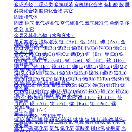
多环芳烃
二噁英类
多氯联苯
有机锡化合物
有机酸
胺
肼
醇类化合物
腈类化合物
其它
固废和气体
固废
纯气
氮气标准气
空气标准气
氦气标准气
单组份
多
组分
其它
金属及其化合物（水和废水）
单元素溶液
混标溶液
银（Ag）
铝（Al）
砷（As）
金
钢铁/有色金属
(Au)
钾（K）
钡(Ba)
铍(Be)
铋(Bi)
钙(Ca)
镉(Cd)
铈(Ce)
常见金属
钴(Co)
铬(Cr)
铯(Cs)
铜(Cu)
镝(Dy)
铒（Er）
铕(Eu)
铁
铁
铝
铜
锌
其它
(Fe)
镓（Ga）
钆（Gd）
锗（Ge）
铪（Hf）
钬（Ho）
稀有金属
铟（In）
铱（Ir）
锇（Os）
镧(La)
锂(Li)
镥(Lu)
镁(Mg)
锆
铪
铌
钽
其它
锰(Mn)
钼(Mo)
钠(Na)
铌(Nb)
钕(Nd)
镍(Ni)
磷(P)
铅(Pb)
轻金属
钯(Pd)
镨(Pr)
铂(Pt)
铷(Rb)
铼(Re)
铑(Rh)
钌(Ru)
锑(Sb)
钪
钛
铝
镁
钾
钠
钙
锶
钡
其它
(Sc)
硒(Se)
钐(Sm)
锡(Sn)
锶(Sr)
铽(Tb)
碲(Te)
钍(Th)
钛
重金属
(Ti)
铊(Tl)
铥(Tm)
铀(U)
钒(V)
钨(W)
钇(Y)
镱(Yb)
锌(Zn)
铜
镍
钴
铅
锌
锡
锑
铋
镉
汞
其它
锆(Zr)
铵(NH4)
汞（Hg）
其它
锝（Tc）
钽（Ta）
钋
贵金属
（Po）
砹（At）
钫（Fr）
镭（Ra）
钷（Pm）
镤
金
银
铂
（Pa）
锕（Ac）
稀土金属
气态污染物（气和废气）
钪
钇
镧
铈
镨
钕
钷
钐
铕
钆
铽
镝
钬
铒
铥
镱
镥
其它
二氧化硫
氮氧化物
二氧化氮
臭氧
氟化物
氨
氰化氢
五
准金属
氧化二磷
硫化氢
氯气
氯化氢
硫酸雾
磷化氢
铬酸雾
光
锗
锑
钋
其它