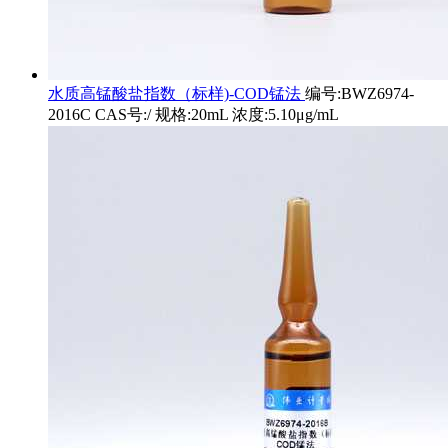
水质高锰酸盐指数（标样)-COD锰法
编号:BWZ6974-
2016C CAS号:/ 规格:20mL 浓度:5.10μg/mL