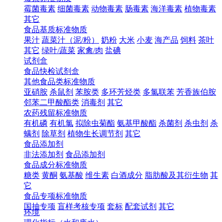
霉菌毒素
细菌毒素
动物毒素
肠毒素
海洋毒素
植物毒素
其它
食品基质标准物质
果汁
蔬菜汁（泥/粉）
奶粉
大米
小麦
海产品
饲料
茶叶
其它
绿叶/蔬菜
家禽/肉
盐碘
试剂盒
食品快检试剂盒
其他食品类标准物质
亚硝胺
杀鼠剂
苯胺类
多环芳烃类
多氯联苯
芳香族伯胺
邻苯二甲酸酯类
消毒剂
其它
农药残留标准物质
有机磷
有机氯
拟除虫菊酯
氨基甲酸酯
杀菌剂
杀虫剂
杀
螨剂
除草剂
植物生长调节剂
其它
食品添加剂
非法添加剂
食品添加剂
食品成分标准物质
糖类
黄酮
氨基酸
维生素
白酒成分
脂肪酸及其衍生物
其
它
食品专项标准物质
国抽专项
盲样考核专项
套标
配套试剂
其它
环境