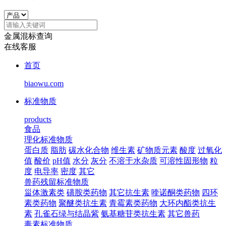
金属混标查询
在线客服
首页
biaowu.com
标准物质
products
食品
理化标准物质
蛋白质
脂肪
碳水化合物
维生素
矿物质元素
酸度
过氧化
值
酸价
pH值
水分
灰分
不溶于水杂质
可溶性固形物
粒
度
电导率
密度
其它
兽药残留标准物质
甾体激素类
磺胺类药物
其它抗生素
喹诺酮类药物
四环
素类药物
聚醚类抗生素
青霉素类药物
大环内酯类抗生
素
孔雀石绿与结晶紫
氨基糖苷类抗生素
其它兽药
毒素标准物质