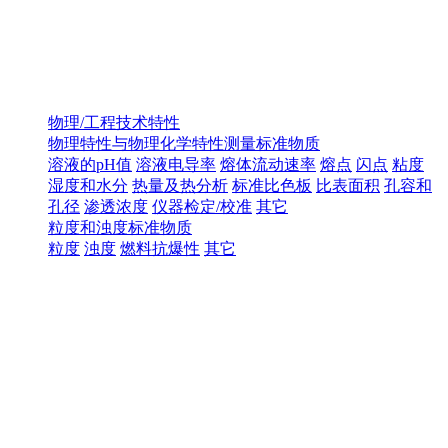
物理/工程技术特性
物理特性与物理化学特性测量标准物质
溶液的pH值
溶液电导率
熔体流动速率
熔点
闪点
粘度
湿度和水分
热量及热分析
标准比色板
比表面积
孔容和
孔径
渗透浓度
仪器检定/校准
其它
粒度和浊度标准物质
粒度
浊度
燃料抗爆性
其它