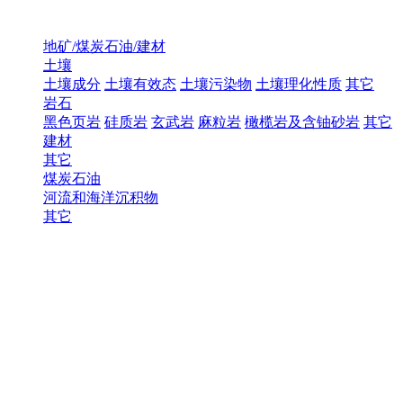
地矿/煤炭石油/建材
土壤
土壤成分
土壤有效态
土壤污染物
土壤理化性质
其它
岩石
黑色页岩
硅质岩
玄武岩
麻粒岩
橄榄岩及含铀砂岩
其它
建材
其它
煤炭石油
河流和海洋沉积物
其它