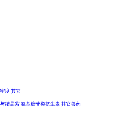
密度
其它
与结晶紫
氨基糖苷类抗生素
其它兽药