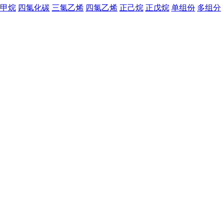
甲烷
四氯化碳
三氯乙烯
四氯乙烯
正己烷
正戊烷
单组份
多组分