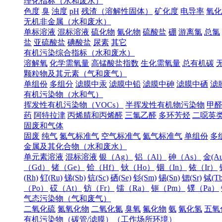
理化指标（水和废水）
色度
臭
浊度
pH
残渣（溶解性固体）
矿化度
电导率
氧化
无机非金属（水和废水）
单标溶液
混标溶液
硫化物
氰化物
硫酸盐
硼
游离氯
总氯
盐
亚硫酸盐
碘酸盐
尿素
其它
有机污染综合指标（水和废水）
溶解氧
化学需氧量
高锰酸盐指数
生化需氧量
总有机碳
颗粒物及其元素（气和废气）
单组份
多组分
滤膜中汞
滤膜中铅
滤膜中砷
滤膜中硒
滤
有机污染物（水和气）
挥发性有机污染物（VOCs）
半挥发性有机物污染物
甲
药
阿特拉津
丙烯腈和丙烯醛
三氯乙醛
多环芳烃
二噁英
固废和气体
固废
纯气
氮气标准气
空气标准气
氦气标准气
单组份
多
金属及其化合物（水和废水）
单元素溶液
混标溶液
银（Ag）
铝（Al）
砷（As）
金(Au
（Gd）
锗（Ge）
铪（Hf）
钬（Ho）
铟（In）
铱（Ir）
(Rh)
钌(Ru)
锑(Sb)
钪(Sc)
硒(Se)
钐(Sm)
锡(Sn)
锶(Sr)
铽(Tb
（Po）
砹（At）
钫（Fr）
镭（Ra）
钷（Pm）
镤（Pa）
气态污染物（气和废气）
二氧化硫
氮氧化物
二氧化氮
臭氧
氟化物
氨
氰化氢
五氧
有机污染物（碳管/滤膜）（工作场所环境）