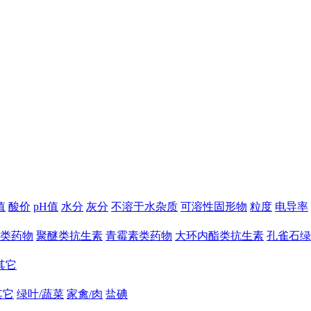
值
酸价
pH值
水分
灰分
不溶于水杂质
可溶性固形物
粒度
电导率
类药物
聚醚类抗生素
青霉素类药物
大环内酯类抗生素
孔雀石绿
其它
其它
绿叶/蔬菜
家禽/肉
盐碘