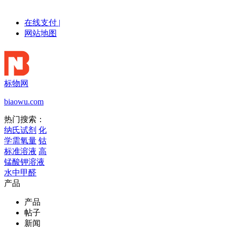
在线支付
|
网站地图
标物网
biaowu.com
热门搜索：
纳氏试剂
化
学需氧量
钴
标准溶液
高
锰酸钾溶液
水中甲醛
产品
产品
帖子
新闻