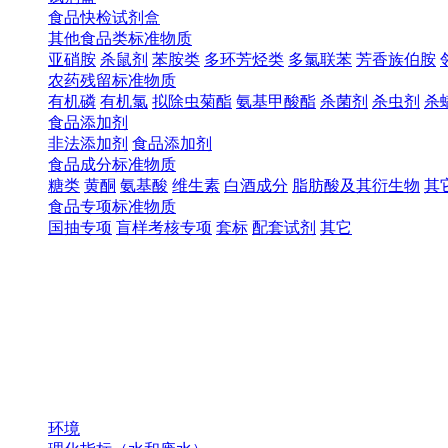
食品快检试剂盒
其他食品类标准物质
亚硝胺
杀鼠剂
苯胺类
多环芳烃类
多氯联苯
芳香族伯胺
农药残留标准物质
有机磷
有机氯
拟除虫菊酯
氨基甲酸酯
杀菌剂
杀虫剂
杀
食品添加剂
非法添加剂
食品添加剂
食品成分标准物质
糖类
黄酮
氨基酸
维生素
白酒成分
脂肪酸及其衍生物
其
食品专项标准物质
国抽专项
盲样考核专项
套标
配套试剂
其它
环境