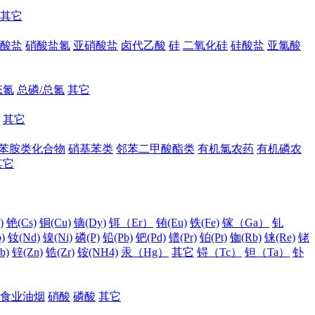
其它
酸盐
硝酸盐氮
亚硝酸盐
卤代乙酸
硅
二氧化硅
硅酸盐
亚氯酸
态氮
总磷/总氮
其它
其它
苯胺类化合物
硝基苯类
邻苯二甲酸酯类
有机氯农药
有机磷农
其它
)
铯(Cs)
铜(Cu)
镝(Dy)
铒（Er）
铕(Eu)
铁(Fe)
镓（Ga）
钆
)
钕(Nd)
镍(Ni)
磷(P)
铅(Pb)
钯(Pd)
镨(Pr)
铂(Pt)
铷(Rb)
铼(Re)
铑
b)
锌(Zn)
锆(Zr)
铵(NH4)
汞（Hg）
其它
锝（Tc）
钽（Ta）
钋
食业油烟
硝酸
磷酸
其它