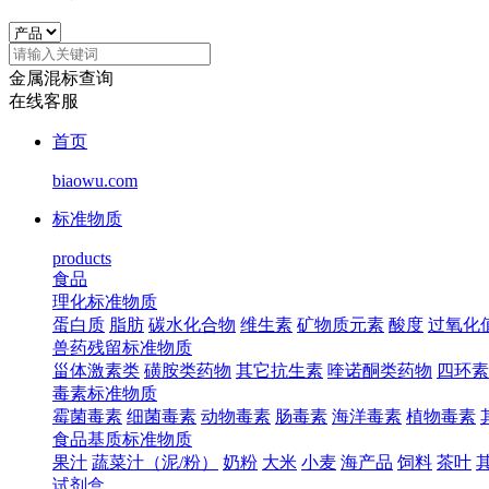
金属混标查询
在线客服
首页
biaowu.com
标准物质
products
食品
理化标准物质
蛋白质
脂肪
碳水化合物
维生素
矿物质元素
酸度
过氧化
兽药残留标准物质
甾体激素类
磺胺类药物
其它抗生素
喹诺酮类药物
四环素
毒素标准物质
霉菌毒素
细菌毒素
动物毒素
肠毒素
海洋毒素
植物毒素
食品基质标准物质
果汁
蔬菜汁（泥/粉）
奶粉
大米
小麦
海产品
饲料
茶叶
试剂盒