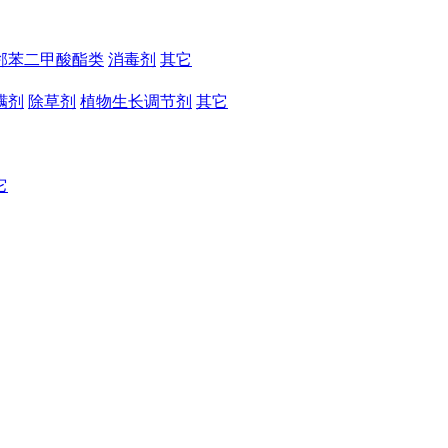
邻苯二甲酸酯类
消毒剂
其它
螨剂
除草剂
植物生长调节剂
其它
它