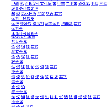
甲醛
氨
总挥发性有机物
苯
甲苯
二甲苯
硫化氢
甲醇
三氯
容量分析滴定液
酸
碱
氧化还原
沉淀
络合
其它
试剂、试液类
试液
缓冲液
指示剂
配套试剂
培养基
其它
试剂盒
水质快检试剂盒
钢铁/有色金属
常见金属
铁
铝
铜
锌
其它
稀有金属
锆
铪
铌
钽
其它
轻金属
钛
铝
镁
钾
钠
钙
锶
钡
其它
重金属
铜
镍
钴
铅
锌
锡
锑
铋
镉
汞
其它
贵金属
金
银
铂
稀土金属
钪
钇
镧
铈
镨
钕
钷
钐
铕
钆
铽
镝
钬
铒
铥
镱
镥
其它
准金属
锗
锑
钋
其它