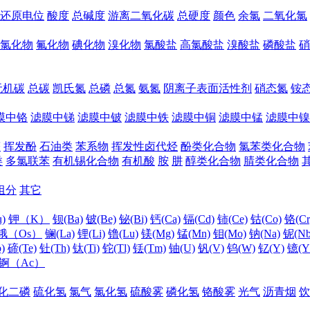
还原电位
酸度
总碱度
游离二氧化碳
总硬度
颜色
余氯
二氧化氯
氯化物
氟化物
碘化物
溴化物
氯酸盐
高氯酸盐
溴酸盐
磷酸盐
硝
无机碳
总碳
凯氏氮
总磷
总氮
氨氮
阴离子表面活性剂
硝态氮
铵
膜中铬
滤膜中锑
滤膜中铍
滤膜中铁
滤膜中铜
滤膜中锰
滤膜中镍
醛
挥发酚
石油类
苯系物
挥发性卤代烃
酚类化合物
氯苯类化合物
类
多氯联苯
有机锡化合物
有机酸
胺
肼
醇类化合物
腈类化合物
组分
其它
)
钾（K）
钡(Ba)
铍(Be)
铋(Bi)
钙(Ca)
镉(Cd)
铈(Ce)
钴(Co)
铬(Cr
锇（Os）
镧(La)
锂(Li)
镥(Lu)
镁(Mg)
锰(Mn)
钼(Mo)
钠(Na)
铌(Nb
)
碲(Te)
钍(Th)
钛(Ti)
铊(Tl)
铥(Tm)
铀(U)
钒(V)
钨(W)
钇(Y)
镱(Y
锕（Ac）
化二磷
硫化氢
氯气
氯化氢
硫酸雾
磷化氢
铬酸雾
光气
沥青烟
饮