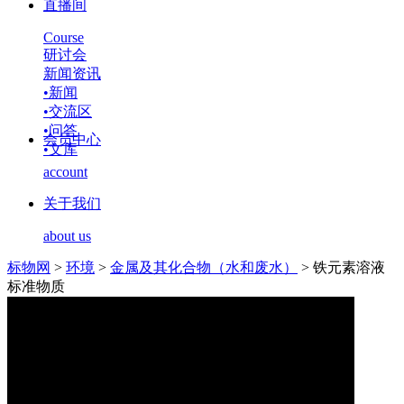
直播间
Course
研讨会
新闻资讯
•
新闻
•
交流区
•
问答
会员中心
•
文库
account
关于我们
about us
标物网
>
环境
>
金属及其化合物（水和废水）
>
铁元素溶液
标准物质