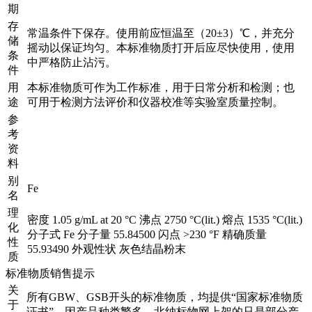
期
存
常温条件下保存。使用前应恒温至（20±3）℃，并充分
储
摇动以保证均匀。本标准物质打开后应尽快使用，使用
条
中严格防止沾污。
件
用
本标准物质可作为工作标准，用于日常分析和检测；也
途
可用于检测方法评价和仪器校准等实验室质量控制。
参
考
资
料
别
Fe
名
理
密度 1.05 g/mL at 20 °C 沸点 2750 °C(lit.) 熔点 1535 °C(lit.)
化
分子式 Fe 分子量 55.84500 闪点 >230 °F 精确质量
性
55.93490 外观性状 灰色结晶粉末
质
标准物质销售提示
关
所有GBW、GSB开头的标准物质，均提供“国家标准物质
于
证书”。因产品种类繁多，北纳标物网上架的只是部分产