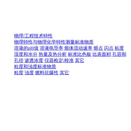
物理/工程技术特性
物理特性与物理化学特性测量标准物质
溶液的pH值
溶液电导率
熔体流动速率
熔点
闪点
粘度
湿度和水分
热量及热分析
标准比色板
比表面积
孔容和
孔径
渗透浓度
仪器检定/校准
其它
粒度和浊度标准物质
粒度
浊度
燃料抗爆性
其它