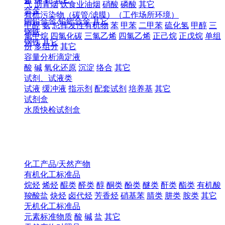
气
沥青烟
饮食业油烟
硝酸
磷酸
其它
合金
有机污染物（碳管/滤膜）（工作场所环境）
铜铅合金
铅钯合金
其它
甲醛
氨
总挥发性有机物
苯
甲苯
二甲苯
硫化氢
甲醇
三
钢铁
氯甲烷
四氯化碳
三氯乙烯
四氯乙烯
正己烷
正戊烷
单组
钢铁
其它
份
多组分
其它
容量分析滴定液
酸
碱
氧化还原
沉淀
络合
其它
试剂、试液类
试液
缓冲液
指示剂
配套试剂
培养基
其它
试剂盒
水质快检试剂盒
化工产品/天然产物
有机化工标准品
烷烃
烯烃
醌类
醛类
醇
酮类
酚类
醚类
酐类
酯类
有机酸
羧酸盐
炔烃
卤代烃
芳香烃
硝基苯
腈类
肼类
胺类
其它
无机化工标准品
元素标准物质
酸
碱
盐
其它