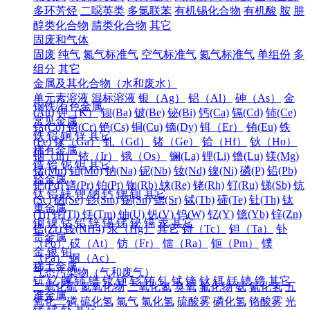
多环芳烃
二噁英类
多氯联苯
有机锡化合物
有机酸
胺
肼
醇类化合物
腈类化合物
其它
固废和气体
固废
纯气
氮气标准气
空气标准气
氦气标准气
单组份
多
组分
其它
金属及其化合物（水和废水）
单元素溶液
混标溶液
银（Ag）
铝（Al）
砷（As）
金
钢铁/有色金属
(Au)
钾（K）
钡(Ba)
铍(Be)
铋(Bi)
钙(Ca)
镉(Cd)
铈(Ce)
常见金属
钴(Co)
铬(Cr)
铯(Cs)
铜(Cu)
镝(Dy)
铒（Er）
铕(Eu)
铁
铁
铝
铜
锌
其它
(Fe)
镓（Ga）
钆（Gd）
锗（Ge）
铪（Hf）
钬（Ho）
稀有金属
铟（In）
铱（Ir）
锇（Os）
镧(La)
锂(Li)
镥(Lu)
镁(Mg)
锆
铪
铌
钽
其它
锰(Mn)
钼(Mo)
钠(Na)
铌(Nb)
钕(Nd)
镍(Ni)
磷(P)
铅(Pb)
轻金属
钯(Pd)
镨(Pr)
铂(Pt)
铷(Rb)
铼(Re)
铑(Rh)
钌(Ru)
锑(Sb)
钪
钛
铝
镁
钾
钠
钙
锶
钡
其它
(Sc)
硒(Se)
钐(Sm)
锡(Sn)
锶(Sr)
铽(Tb)
碲(Te)
钍(Th)
钛
重金属
(Ti)
铊(Tl)
铥(Tm)
铀(U)
钒(V)
钨(W)
钇(Y)
镱(Yb)
锌(Zn)
铜
镍
钴
铅
锌
锡
锑
铋
镉
汞
其它
锆(Zr)
铵(NH4)
汞（Hg）
其它
锝（Tc）
钽（Ta）
钋
贵金属
（Po）
砹（At）
钫（Fr）
镭（Ra）
钷（Pm）
镤
金
银
铂
（Pa）
锕（Ac）
稀土金属
气态污染物（气和废气）
钪
钇
镧
铈
镨
钕
钷
钐
铕
钆
铽
镝
钬
铒
铥
镱
镥
其它
二氧化硫
氮氧化物
二氧化氮
臭氧
氟化物
氨
氰化氢
五
准金属
氧化二磷
硫化氢
氯气
氯化氢
硫酸雾
磷化氢
铬酸雾
光
锗
锑
钋
其它