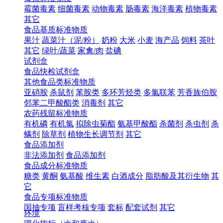
霉菌毒素
细菌毒素
动物毒素
肠毒素
海洋毒素
植物毒素
其它
食品基质标准物质
果汁
蔬菜汁（泥/粉）
奶粉
大米
小麦
海产品
饲料
茶叶
其它
绿叶/蔬菜
家禽/肉
盐碘
试剂盒
食品快检试剂盒
其他食品类标准物质
亚硝胺
杀鼠剂
苯胺类
多环芳烃类
多氯联苯
芳香族伯胺
邻苯二甲酸酯类
消毒剂
其它
农药残留标准物质
有机磷
有机氯
拟除虫菊酯
氨基甲酸酯
杀菌剂
杀虫剂
杀
螨剂
除草剂
植物生长调节剂
其它
食品添加剂
非法添加剂
食品添加剂
食品成分标准物质
糖类
黄酮
氨基酸
维生素
白酒成分
脂肪酸及其衍生物
其
它
食品专项标准物质
国抽专项
盲样考核专项
套标
配套试剂
其它
环境