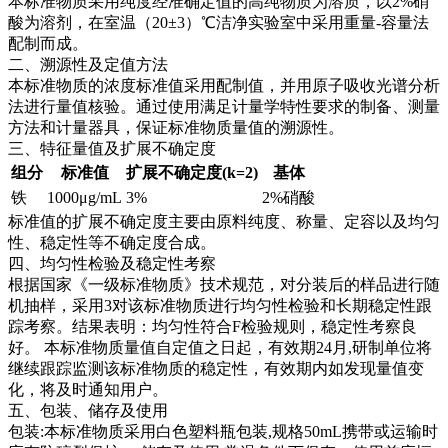
本标准物质采用纯度经准确定值的高纯物质为溶质，以2%硝
酸为溶剂，在室温（20±3）℃洁净实验室中采用重量-容量法
配制而成。
二、溯源性及定值方法
本标准物质的浓度标准值采用配制值，并用原子吸收光谱分析
法进行量值核验。通过使用满足计量学特性要求的制备、测量
方法和计量器具，保证标准物质量值的溯源性。
三、特征量值及扩展不确定度
组分
标准值
扩展不确定度(k=2)
基体
铁
1000μg/mL
3%
2%硝酸
标准值的扩展不确定度主要由原料纯度、称量、定容以及均匀
性、稳定性等不确定度合成。
四、均匀性检验及稳定性考察
根据国家《一级标准物质》技术规范，对分装后的样品进行随
机抽样，采用3对该标准物质进行均匀性检验和长期稳定性跟
踪考察。结果表明：均匀性符合F检验规则，稳定性考察良
好。
本标准物质量值自定值之日起，有效期24月,研制单位将
继续跟踪监测该标准物质的稳定性，有效期内如发现量值变
化，将及时通知用户。
五、包装、储存及使用
包装:本标准物质采用白色塑料瓶包装,规格50mL携带或运输时