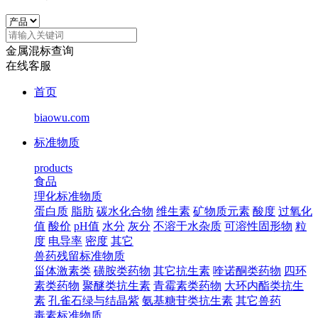
金属混标查询
在线客服
首页
biaowu.com
标准物质
products
食品
理化标准物质
蛋白质
脂肪
碳水化合物
维生素
矿物质元素
酸度
过氧化
值
酸价
pH值
水分
灰分
不溶于水杂质
可溶性固形物
粒
度
电导率
密度
其它
兽药残留标准物质
甾体激素类
磺胺类药物
其它抗生素
喹诺酮类药物
四环
素类药物
聚醚类抗生素
青霉素类药物
大环内酯类抗生
素
孔雀石绿与结晶紫
氨基糖苷类抗生素
其它兽药
毒素标准物质