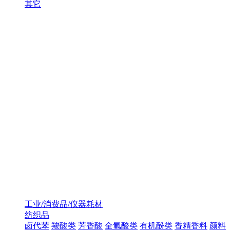
其它
工业/消费品/仪器耗材
纺织品
卤代苯
羧酸类
芳香酸
全氟酸类
有机酚类
香精香料
颜料