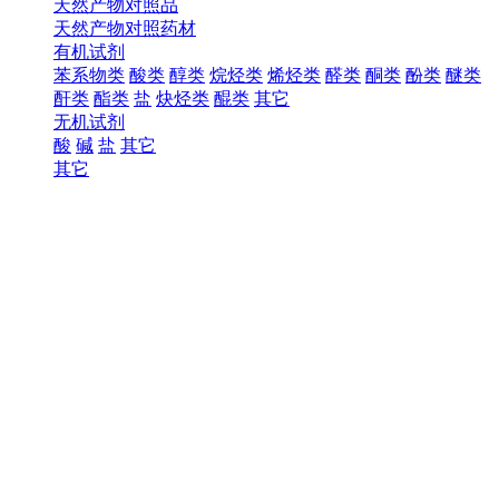
天然产物对照品
天然产物对照药材
有机试剂
苯系物类
酸类
醇类
烷烃类
烯烃类
醛类
酮类
酚类
醚类
酐类
酯类
盐
炔烃类
醌类
其它
无机试剂
酸
碱
盐
其它
其它