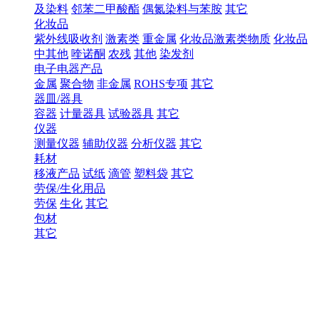
及染料
邻苯二甲酸酯
偶氮染料与苯胺
其它
化妆品
紫外线吸收剂
激素类
重金属
化妆品激素类物质
化妆品
中其他
喹诺酮
农残
其他
染发剂
电子电器产品
金属
聚合物
非金属
ROHS专项
其它
器皿/器具
容器
计量器具
试验器具
其它
仪器
测量仪器
辅助仪器
分析仪器
其它
耗材
移液产品
试纸
滴管
塑料袋
其它
劳保/生化用品
劳保
生化
其它
包材
其它