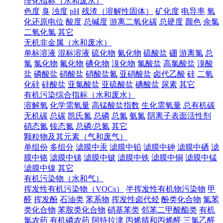
理化指标（水和废水）
色度
臭
浊度
pH
残渣（溶解性固体）
矿化度
电导率
氧
化还原电位
酸度
总碱度
游离二氧化碳
总硬度
颜色
余氯
二氧化氯
其它
无机非金属（水和废水）
单标溶液
混标溶液
硫化物
氰化物
硫酸盐
硼
游离氯
总
氯
氯化物
氟化物
碘化物
溴化物
氯酸盐
高氯酸盐
溴酸
盐
磷酸盐
硝酸盐
硝酸盐氮
亚硝酸盐
卤代乙酸
硅
二氧
化硅
硅酸盐
亚氯酸盐
亚硫酸盐
碘酸盐
尿素
其它
有机污染综合指标（水和废水）
溶解氧
化学需氧量
高锰酸盐指数
生化需氧量
总有机碳
无机碳
总碳
凯氏氮
总磷
总氮
氨氮
阴离子表面活性剂
硝态氮
铵态氮
总磷/总氮
其它
颗粒物及其元素（气和废气）
单组份
多组分
滤膜中汞
滤膜中铅
滤膜中砷
滤膜中硒
滤
膜中铬
滤膜中锑
滤膜中铍
滤膜中铁
滤膜中铜
滤膜中锰
滤膜中镍
其它
有机污染物（水和气）
挥发性有机污染物（VOCs）
半挥发性有机物污染物
甲
醛
挥发酚
石油类
苯系物
挥发性卤代烃
酚类化合物
氯苯
类化合物
苯胺类化合物
硝基苯类
邻苯二甲酸酯类
有机
氯农药
有机磷农药
阿特拉津
丙烯腈和丙烯醛
三氯乙醛