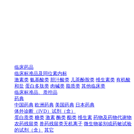
临床药品
临床标准品及同位素内标
激素类
氨基酸类
胆汁酸类
儿茶酚胺类
维生素类
有机酸
和盐
蛋白多肽类
肉碱类
脂质类
其他临床类
临床标准品、质控品
药典
中国药典
欧洲药典
美国药典
日本药典
体外诊断（IVD）试剂（盒）
蛋白质类
糖类
激素
酶类
酯类
维生素
药物及药物代谢物
农药残留类
兽药残留类无机离子
微生物鉴别或药敏试验
的试剂（盒）
其它