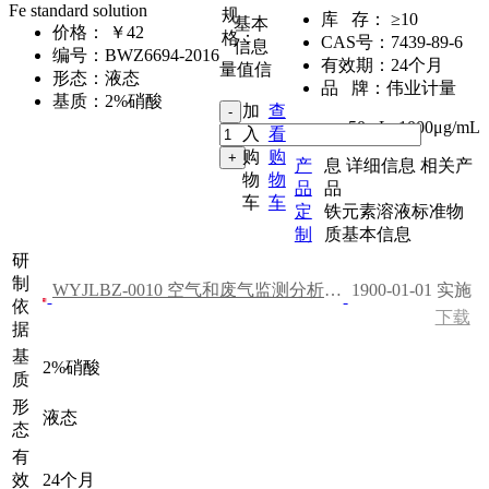
Fe standard solution
规
库 存：
≥10
基本
价格：
￥42
格：
CAS号：
7439-89-6
信息
编号：
BWZ6694-2016
有效期：
24个月
量值信
形态：
液态
品 牌：
伟业计量
基质：
2%硝酸
加
查
50mL
,
1000μg/mL
入
看
购
购
产
息
详细信息
相关产
物
物
品
品
车
车
定
铁元素溶液标准物
制
质基本信息
研
制
WYJLBZ-0010 空气和废气监测分析方法（第四版）
1900-01-01 实施
依
下载
据
基
2%硝酸
质
形
液态
态
有
效
24个月