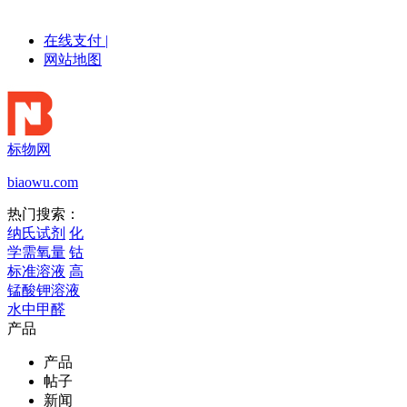
在线支付
|
网站地图
标物网
biaowu.com
热门搜索：
纳氏试剂
化
学需氧量
钴
标准溶液
高
锰酸钾溶液
水中甲醛
产品
产品
帖子
新闻