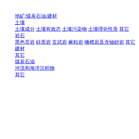
地矿/煤炭石油/建材
土壤
土壤成分
土壤有效态
土壤污染物
土壤理化性质
其它
岩石
黑色页岩
硅质岩
玄武岩
麻粒岩
橄榄岩及含铀砂岩
其它
建材
其它
煤炭石油
河流和海洋沉积物
其它