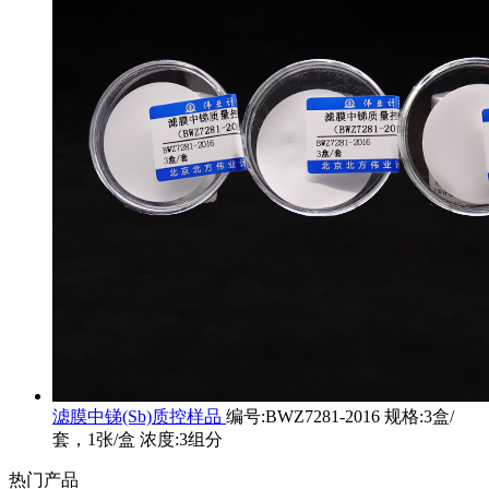
滤膜中锑(Sb)质控样品
编号:BWZ7281-2016 规格:3盒/
套，1张/盒 浓度:3组分
热门产品