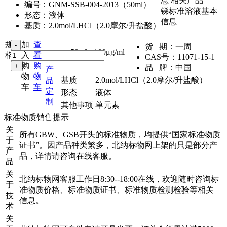
息
相关产品
编号：
GNM-SSB-004-2013（50ml）
锑标准溶液基本
形态：
液体
信息
基质：
2.0mol/LHCl（2.0摩尔/升盐酸）
规
加
查
货 期：
一周
50mL
,
100μg/ml
格：
入
看
CAS号：
11071-15-1
购
购
品 牌：
中国
产
物
物
基质
2.0mol/LHCl（2.0摩尔/升盐酸）
品
车
车
定
形态
液体
制
其他事项
单元素
标准物质销售提示
关
所有GBW、GSB开头的标准物质，均提供“国家标准物质
于
证书”。因产品种类繁多，北纳标物网上架的只是部分产
产
品，详情请咨询在线客服。
品
关
北纳标物网客服工作日8:30--18:00在线，欢迎随时咨询标
于
准物质价格、标准物质证书、标准物质检测检验等相关
技
信息。
术
关