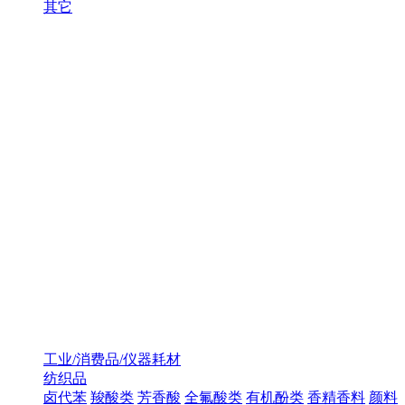
其它
工业/消费品/仪器耗材
纺织品
卤代苯
羧酸类
芳香酸
全氟酸类
有机酚类
香精香料
颜料