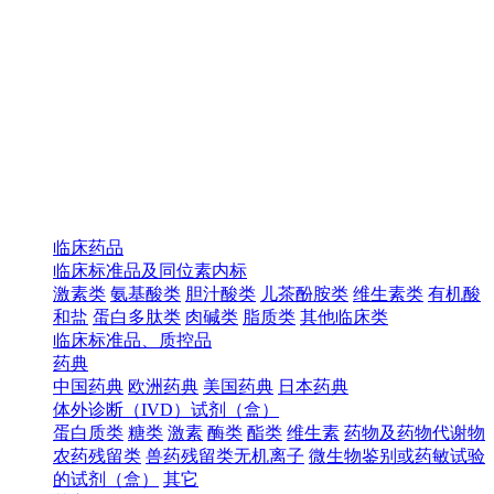
临床药品
临床标准品及同位素内标
激素类
氨基酸类
胆汁酸类
儿茶酚胺类
维生素类
有机酸
和盐
蛋白多肽类
肉碱类
脂质类
其他临床类
临床标准品、质控品
药典
中国药典
欧洲药典
美国药典
日本药典
体外诊断（IVD）试剂（盒）
蛋白质类
糖类
激素
酶类
酯类
维生素
药物及药物代谢物
农药残留类
兽药残留类无机离子
微生物鉴别或药敏试验
的试剂（盒）
其它