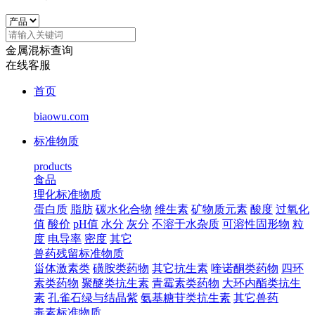
金属混标查询
在线客服
首页
biaowu.com
标准物质
products
食品
理化标准物质
蛋白质
脂肪
碳水化合物
维生素
矿物质元素
酸度
过氧化
值
酸价
pH值
水分
灰分
不溶于水杂质
可溶性固形物
粒
度
电导率
密度
其它
兽药残留标准物质
甾体激素类
磺胺类药物
其它抗生素
喹诺酮类药物
四环
素类药物
聚醚类抗生素
青霉素类药物
大环内酯类抗生
素
孔雀石绿与结晶紫
氨基糖苷类抗生素
其它兽药
毒素标准物质