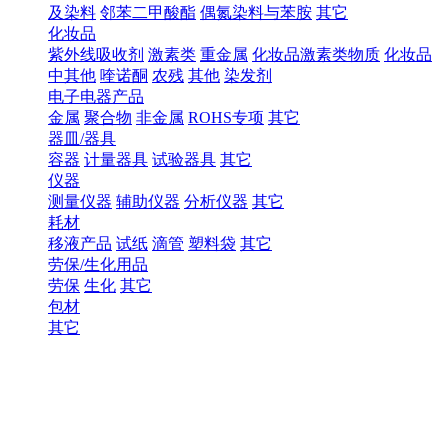
及染料
邻苯二甲酸酯
偶氮染料与苯胺
其它
化妆品
紫外线吸收剂
激素类
重金属
化妆品激素类物质
化妆品
中其他
喹诺酮
农残
其他
染发剂
电子电器产品
金属
聚合物
非金属
ROHS专项
其它
器皿/器具
容器
计量器具
试验器具
其它
仪器
测量仪器
辅助仪器
分析仪器
其它
耗材
移液产品
试纸
滴管
塑料袋
其它
劳保/生化用品
劳保
生化
其它
包材
其它