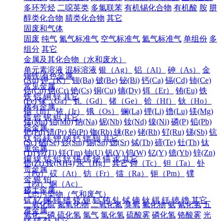
多环芳烃
二噁英类
多氯联苯
有机锡化合物
有机酸
胺
肼
醇类化合物
腈类化合物
其它
固废和气体
固废
纯气
氮气标准气
空气标准气
氦气标准气
单组份
多
组分
其它
金属及其化合物（水和废水）
单元素溶液
混标溶液
银（Ag）
铝（Al）
砷（As）
金
钢铁/有色金属
(Au)
钾（K）
钡(Ba)
铍(Be)
铋(Bi)
钙(Ca)
镉(Cd)
铈(Ce)
常见金属
钴(Co)
铬(Cr)
铯(Cs)
铜(Cu)
镝(Dy)
铒（Er）
铕(Eu)
铁
铁
铝
铜
锌
其它
(Fe)
镓（Ga）
钆（Gd）
锗（Ge）
铪（Hf）
钬（Ho）
稀有金属
铟（In）
铱（Ir）
锇（Os）
镧(La)
锂(Li)
镥(Lu)
镁(Mg)
锆
铪
铌
钽
其它
锰(Mn)
钼(Mo)
钠(Na)
铌(Nb)
钕(Nd)
镍(Ni)
磷(P)
铅(Pb)
轻金属
钯(Pd)
镨(Pr)
铂(Pt)
铷(Rb)
铼(Re)
铑(Rh)
钌(Ru)
锑(Sb)
钪
钛
铝
镁
钾
钠
钙
锶
钡
其它
(Sc)
硒(Se)
钐(Sm)
锡(Sn)
锶(Sr)
铽(Tb)
碲(Te)
钍(Th)
钛
重金属
(Ti)
铊(Tl)
铥(Tm)
铀(U)
钒(V)
钨(W)
钇(Y)
镱(Yb)
锌(Zn)
铜
镍
钴
铅
锌
锡
锑
铋
镉
汞
其它
锆(Zr)
铵(NH4)
汞（Hg）
其它
锝（Tc）
钽（Ta）
钋
贵金属
（Po）
砹（At）
钫（Fr）
镭（Ra）
钷（Pm）
镤
金
银
铂
（Pa）
锕（Ac）
稀土金属
气态污染物（气和废气）
钪
钇
镧
铈
镨
钕
钷
钐
铕
钆
铽
镝
钬
铒
铥
镱
镥
其它
二氧化硫
氮氧化物
二氧化氮
臭氧
氟化物
氨
氰化氢
五
准金属
氧化二磷
硫化氢
氯气
氯化氢
硫酸雾
磷化氢
铬酸雾
光
锗
锑
钋
其它