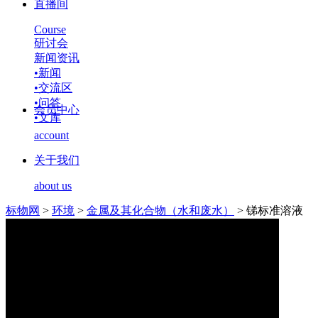
直播间
Course
研讨会
新闻资讯
•
新闻
•
交流区
•
问答
会员中心
•
文库
account
关于我们
about us
标物网
>
环境
>
金属及其化合物（水和废水）
>
锑标准溶液