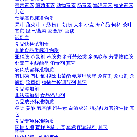
霉菌毒素
细菌毒素
动物毒素
肠毒素
海洋毒素
植物毒素
其它
食品基质标准物质
果汁
蔬菜汁（泥/粉）
奶粉
大米
小麦
海产品
饲料
茶叶
其它
绿叶/蔬菜
家禽/肉
盐碘
试剂盒
食品快检试剂盒
其他食品类标准物质
亚硝胺
杀鼠剂
苯胺类
多环芳烃类
多氯联苯
芳香族伯胺
邻苯二甲酸酯类
消毒剂
其它
农药残留标准物质
有机磷
有机氯
拟除虫菊酯
氨基甲酸酯
杀菌剂
杀虫剂
杀
螨剂
除草剂
植物生长调节剂
其它
食品添加剂
非法添加剂
食品添加剂
食品成分标准物质
糖类
黄酮
氨基酸
维生素
白酒成分
脂肪酸及其衍生物
其
它
食品专项标准物质
国抽专项
盲样考核专项
套标
配套试剂
其它
环境