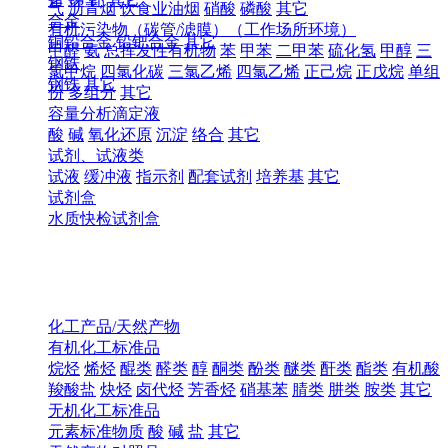
气
沥青烟
饮食业油烟
硝酸
磷酸
其它
合金
有机污染物（碳管/滤膜）（工作场所环境）
铜铅合金
铅钯合金
其它
甲醛
氨
总挥发性有机物
苯
甲苯
二甲苯
硫化氢
甲醇
三
钢铁
氯甲烷
四氯化碳
三氯乙烯
四氯乙烯
正己烷
正戊烷
单组
钢铁
其它
份
多组分
其它
容量分析滴定液
酸
碱
氧化还原
沉淀
络合
其它
试剂、试液类
试液
缓冲液
指示剂
配套试剂
培养基
其它
试剂盒
水质快检试剂盒
化工产品/天然产物
有机化工标准品
烷烃
烯烃
醌类
醛类
醇
酮类
酚类
醚类
酐类
酯类
有机酸
羧酸盐
炔烃
卤代烃
芳香烃
硝基苯
腈类
肼类
胺类
其它
无机化工标准品
元素标准物质
酸
碱
盐
其它