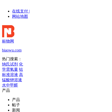
在线支付
|
网站地图
标物网
biaowu.com
热门搜索：
纳氏试剂
化
学需氧量
钴
标准溶液
高
锰酸钾溶液
水中甲醛
产品
产品
帖子
新闻