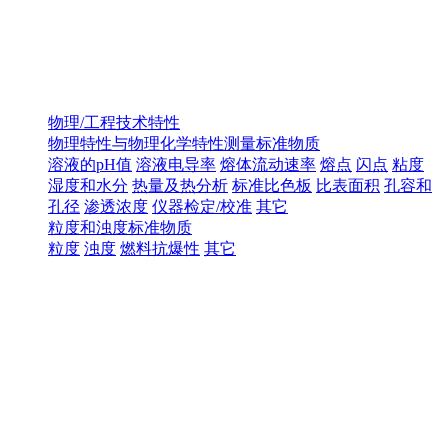
物理/工程技术特性
物理特性与物理化学特性测量标准物质
溶液的pH值
溶液电导率
熔体流动速率
熔点
闪点
粘度
湿度和水分
热量及热分析
标准比色板
比表面积
孔容和
孔径
渗透浓度
仪器检定/校准
其它
粒度和浊度标准物质
粒度
浊度
燃料抗爆性
其它