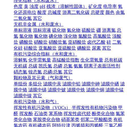
理化指标（水和废水）
色度
臭
浊度
pH
残渣（溶解性固体）
矿化度
电导率
氧
化还原电位
酸度
总碱度
游离二氧化碳
总硬度
颜色
余氯
二氧化氯
其它
无机非金属（水和废水）
单标溶液
混标溶液
硫化物
氰化物
硫酸盐
硼
游离氯
总
氯
氯化物
氟化物
碘化物
溴化物
氯酸盐
高氯酸盐
溴酸
盐
磷酸盐
硝酸盐
硝酸盐氮
亚硝酸盐
卤代乙酸
硅
二氧
化硅
硅酸盐
亚氯酸盐
亚硫酸盐
碘酸盐
尿素
其它
有机污染综合指标（水和废水）
溶解氧
化学需氧量
高锰酸盐指数
生化需氧量
总有机碳
无机碳
总碳
凯氏氮
总磷
总氮
氨氮
阴离子表面活性剂
硝态氮
铵态氮
总磷/总氮
其它
颗粒物及其元素（气和废气）
单组份
多组分
滤膜中汞
滤膜中铅
滤膜中砷
滤膜中硒
滤
膜中铬
滤膜中锑
滤膜中铍
滤膜中铁
滤膜中铜
滤膜中锰
滤膜中镍
其它
有机污染物（水和气）
挥发性有机污染物（VOCs）
半挥发性有机物污染物
甲
醛
挥发酚
石油类
苯系物
挥发性卤代烃
酚类化合物
氯苯
类化合物
苯胺类化合物
硝基苯类
邻苯二甲酸酯类
有机
氯农药
有机磷农药
阿特拉津
丙烯腈和丙烯醛
三氯乙醛