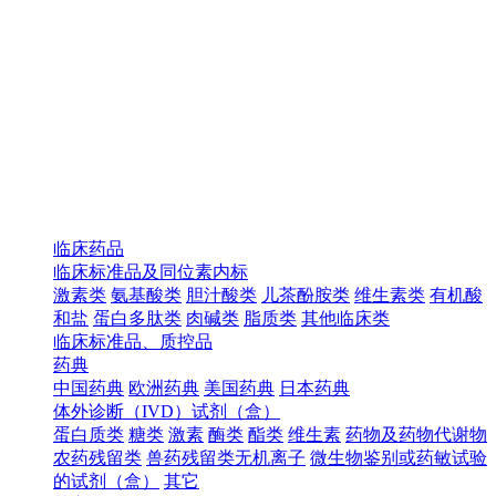
临床药品
临床标准品及同位素内标
激素类
氨基酸类
胆汁酸类
儿茶酚胺类
维生素类
有机酸
和盐
蛋白多肽类
肉碱类
脂质类
其他临床类
临床标准品、质控品
药典
中国药典
欧洲药典
美国药典
日本药典
体外诊断（IVD）试剂（盒）
蛋白质类
糖类
激素
酶类
酯类
维生素
药物及药物代谢物
农药残留类
兽药残留类无机离子
微生物鉴别或药敏试验
的试剂（盒）
其它