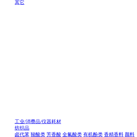
其它
工业/消费品/仪器耗材
纺织品
卤代苯
羧酸类
芳香酸
全氟酸类
有机酚类
香精香料
颜料