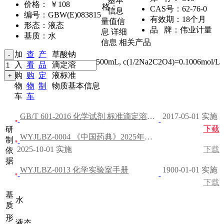
基本
价格：
￥108
格：
CAS号：
62-76-0
信息
编号：
GBW(E)083815
有效期：
18个月
量值信
形态：
液态
品 牌：
伟业计量
息
详细
基质：
水
信息
相关产品
加
查
产
草酸钠
500mL
,
c(1/2Na2C2O4)=0.1006mol/L
入
看
品
滴定溶
购
购
定
液标准
物
物
制
物质基本信息
车
车
GB/T 601-2016 化学试剂 标准滴定溶液的制备
2017-05-01 实施
下载
研
WYJLBZ-0004 《中国药典》2025年版 四部
制
2025-10-01 实施
下载
依
据
WYJLBZ-0013 化学实验室手册
1900-01-01 实施
下载
基
水
质
形
液态