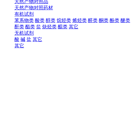
天然产物对照品
天然产物对照药材
有机试剂
苯系物类
酸类
醇类
烷烃类
烯烃类
醛类
酮类
酚类
醚类
酐类
酯类
盐
炔烃类
醌类
其它
无机试剂
酸
碱
盐
其它
其它