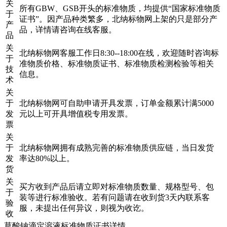
关
所有GBW、GSB开头的标准物质，均提供“国家标准物质
于
证书”。因产品种类繁多，北纳标物网上架的只是部分产
产
品，详情请咨询在线客服。
品
关
北纳标物网客服工作日8:30--18:00在线，欢迎随时咨询标
于
准物质价格、标准物质证书、标准物质检测检验等相关
技
信息。
术
关
于
北纳标物网可自助申请开具发票，订单金额累计满5000
发
元以上可开具增值税专用发票。
票
关
于
北纳标物网拥有成熟完善的标准物质供应链，当日发货
发
率达80%以上。
货
关
买方收到产品后请立即对标准物质数量、规格型号、包
于
装等进行标准验收。若有问题请在收到货3天内联系客
验
服，未提出任何异议，则视为收讫。
收
草酸钠滴定溶液标准物质证书详情