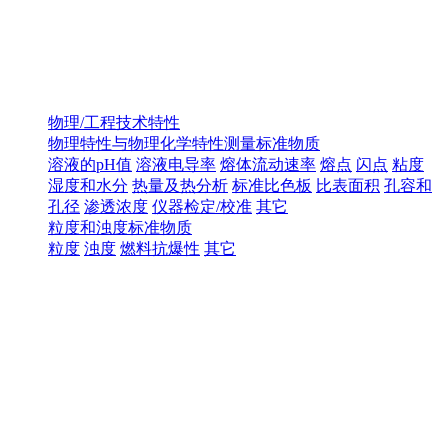
物理/工程技术特性
物理特性与物理化学特性测量标准物质
溶液的pH值
溶液电导率
熔体流动速率
熔点
闪点
粘度
湿度和水分
热量及热分析
标准比色板
比表面积
孔容和
孔径
渗透浓度
仪器检定/校准
其它
粒度和浊度标准物质
粒度
浊度
燃料抗爆性
其它