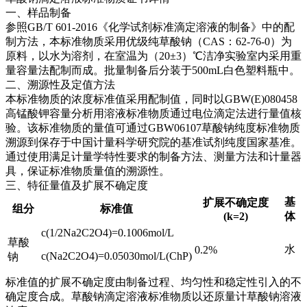
一、样品制备
参照GB/T 601-2016《化学试剂标准滴定溶液的制备》中的配
制方法，本标准物质采用优级纯草酸钠（CAS：62-76-0）为
原料，以水为溶剂，在室温为（20±3）℃洁净实验室内采用重
量容量法配制而成。批量制备后分装于500mL白色塑料瓶中。
二、溯源性及定值方法
本标准物质的浓度标准值采用配制值，同时以GBW(E)080458
高锰酸钾容量分析用溶液标准物质通过电位滴定法进行量值核
验。该标准物质的量值可通过GBW06107草酸钠纯度标准物质
溯源到保存于中国计量科学研究院的基准试剂纯度国家基准。
通过使用满足计量学特性要求的制备方法、测量方法和计量器
具，保证标准物质量值的溯源性。
三、特征量值及扩展不确定度
基
扩展不确定度
组分
标准值
(k=2)
体
c(1/2Na2C2O4)=0.1006mol/L
草酸
水
0.2%
c(Na2C2O4)=0.05030mol/L(ChP)
钠
标准值的扩展不确定度由制备过程、均匀性和稳定性引入的不
确定度合成。草酸钠滴定溶液标准物质以还原量计草酸钠溶液