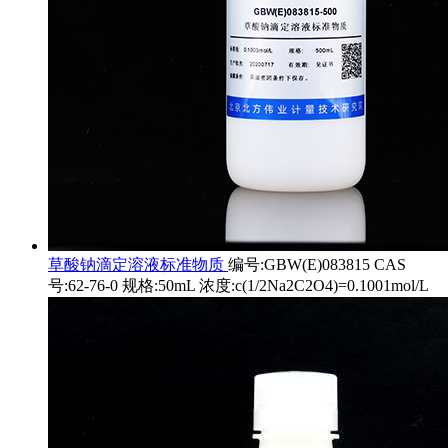
草酸钠滴定溶液标准物质
编号:GBW(E)083815 CAS
号:62-76-0 规格:50mL 浓度:c(1/2Na2C2O4)=0.1001mol/L