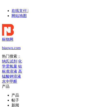
在线支付
|
网站地图
标物网
biaowu.com
热门搜索：
纳氏试剂
化
学需氧量
钴
标准溶液
高
锰酸钾溶液
水中甲醛
产品
产品
帖子
新闻