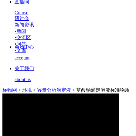
直播间
Course
研讨会
新闻资讯
•
新闻
•
交流区
•
问答
会员中心
•
文库
account
关于我们
about us
标物网
>
环境
>
容量分析滴定液
>
草酸钠滴定溶液标准物质