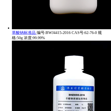
草酸钠标准品
编号:BWJ4415-2016 CAS号:62-76-0 规
格:50g 浓度:99.99%