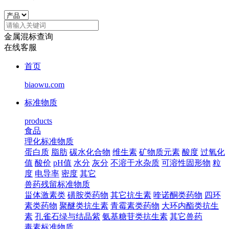
金属混标查询
在线客服
首页
biaowu.com
标准物质
products
食品
理化标准物质
蛋白质
脂肪
碳水化合物
维生素
矿物质元素
酸度
过氧化
值
酸价
pH值
水分
灰分
不溶于水杂质
可溶性固形物
粒
度
电导率
密度
其它
兽药残留标准物质
甾体激素类
磺胺类药物
其它抗生素
喹诺酮类药物
四环
素类药物
聚醚类抗生素
青霉素类药物
大环内酯类抗生
素
孔雀石绿与结晶紫
氨基糖苷类抗生素
其它兽药
毒素标准物质