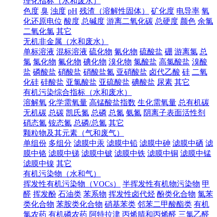
理化指标（水和废水）
色度
臭
浊度
pH
残渣（溶解性固体）
矿化度
电导率
氧
化还原电位
酸度
总碱度
游离二氧化碳
总硬度
颜色
余氯
二氧化氯
其它
无机非金属（水和废水）
单标溶液
混标溶液
硫化物
氰化物
硫酸盐
硼
游离氯
总
氯
氯化物
氟化物
碘化物
溴化物
氯酸盐
高氯酸盐
溴酸
盐
磷酸盐
硝酸盐
硝酸盐氮
亚硝酸盐
卤代乙酸
硅
二氧
化硅
硅酸盐
亚氯酸盐
亚硫酸盐
碘酸盐
尿素
其它
有机污染综合指标（水和废水）
溶解氧
化学需氧量
高锰酸盐指数
生化需氧量
总有机碳
无机碳
总碳
凯氏氮
总磷
总氮
氨氮
阴离子表面活性剂
硝态氮
铵态氮
总磷/总氮
其它
颗粒物及其元素（气和废气）
单组份
多组分
滤膜中汞
滤膜中铅
滤膜中砷
滤膜中硒
滤
膜中铬
滤膜中锑
滤膜中铍
滤膜中铁
滤膜中铜
滤膜中锰
滤膜中镍
其它
有机污染物（水和气）
挥发性有机污染物（VOCs）
半挥发性有机物污染物
甲
醛
挥发酚
石油类
苯系物
挥发性卤代烃
酚类化合物
氯苯
类化合物
苯胺类化合物
硝基苯类
邻苯二甲酸酯类
有机
氯农药
有机磷农药
阿特拉津
丙烯腈和丙烯醛
三氯乙醛