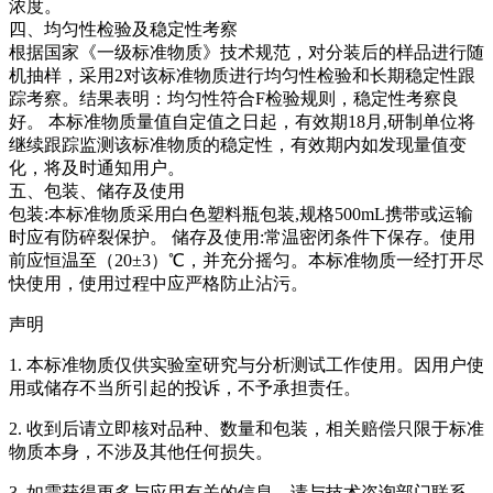
浓度。
四、均匀性检验及稳定性考察
根据国家《一级标准物质》技术规范，对分装后的样品进行随
机抽样，采用2对该标准物质进行均匀性检验和长期稳定性跟
踪考察。结果表明：均匀性符合F检验规则，稳定性考察良
好。
本标准物质量值自定值之日起，有效期18月,研制单位将
继续跟踪监测该标准物质的稳定性，有效期内如发现量值变
化，将及时通知用户。
五、包装、储存及使用
包装:本标准物质采用白色塑料瓶包装,规格500mL携带或运输
时应有防碎裂保护。 储存及使用:常温密闭条件下保存。使用
前应恒温至（20±3）℃，并充分摇匀。本标准物质一经打开尽
快使用，使用过程中应严格防止沾污。
声明
1. 本标准物质仅供实验室研究与分析测试工作使用。因用户使
用或储存不当所引起的投诉，不予承担责任。
2. 收到后请立即核对品种、数量和包装，相关赔偿只限于标准
物质本身，不涉及其他任何损失。
3. 如需获得更多与应用有关的信息，请与技术咨询部门联系。