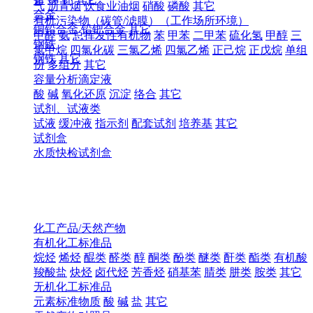
气
沥青烟
饮食业油烟
硝酸
磷酸
其它
合金
有机污染物（碳管/滤膜）（工作场所环境）
铜铅合金
铅钯合金
其它
甲醛
氨
总挥发性有机物
苯
甲苯
二甲苯
硫化氢
甲醇
三
钢铁
氯甲烷
四氯化碳
三氯乙烯
四氯乙烯
正己烷
正戊烷
单组
钢铁
其它
份
多组分
其它
容量分析滴定液
酸
碱
氧化还原
沉淀
络合
其它
试剂、试液类
试液
缓冲液
指示剂
配套试剂
培养基
其它
试剂盒
水质快检试剂盒
化工产品/天然产物
有机化工标准品
烷烃
烯烃
醌类
醛类
醇
酮类
酚类
醚类
酐类
酯类
有机酸
羧酸盐
炔烃
卤代烃
芳香烃
硝基苯
腈类
肼类
胺类
其它
无机化工标准品
元素标准物质
酸
碱
盐
其它