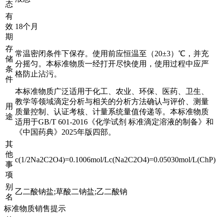
态
有
效
18个月
期
存
常温密闭条件下保存。使用前应恒温至（20±3）℃，并充
储
分摇匀。本标准物质一经打开尽快使用，使用过程中应严
条
格防止沾污。
件
本标准物质广泛适用于化工、农业、环保、医药、卫生、
教学等领域滴定分析与相关的分析方法确认与评价、测量
用
质量控制、认证考核、计量系统量值传递等。本标准物质
途
适用于GB/T 601-2016《化学试剂 标准滴定溶液的制备》和
《中国药典》2025年版四部。
其
他
c(1/2Na2C2O4)=0.1006mol/Lc(Na2C2O4)=0.05030mol/L(ChP)
事
项
别
乙二酸钠盐;草酸二钠盐;乙二酸钠
名
标准物质销售提示