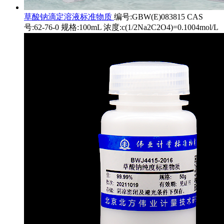
草酸钠滴定溶液标准物质
编号:GBW(E)083815 CAS
号:62-76-0 规格:100mL 浓度:c(1/2Na2C2O4)=0.1004mol/L