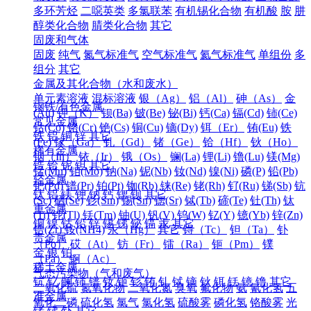
多环芳烃
二噁英类
多氯联苯
有机锡化合物
有机酸
胺
肼
醇类化合物
腈类化合物
其它
固废和气体
固废
纯气
氮气标准气
空气标准气
氦气标准气
单组份
多
组分
其它
金属及其化合物（水和废水）
单元素溶液
混标溶液
银（Ag）
铝（Al）
砷（As）
金
钢铁/有色金属
(Au)
钾（K）
钡(Ba)
铍(Be)
铋(Bi)
钙(Ca)
镉(Cd)
铈(Ce)
常见金属
钴(Co)
铬(Cr)
铯(Cs)
铜(Cu)
镝(Dy)
铒（Er）
铕(Eu)
铁
铁
铝
铜
锌
其它
(Fe)
镓（Ga）
钆（Gd）
锗（Ge）
铪（Hf）
钬（Ho）
稀有金属
铟（In）
铱（Ir）
锇（Os）
镧(La)
锂(Li)
镥(Lu)
镁(Mg)
锆
铪
铌
钽
其它
锰(Mn)
钼(Mo)
钠(Na)
铌(Nb)
钕(Nd)
镍(Ni)
磷(P)
铅(Pb)
轻金属
钯(Pd)
镨(Pr)
铂(Pt)
铷(Rb)
铼(Re)
铑(Rh)
钌(Ru)
锑(Sb)
钪
钛
铝
镁
钾
钠
钙
锶
钡
其它
(Sc)
硒(Se)
钐(Sm)
锡(Sn)
锶(Sr)
铽(Tb)
碲(Te)
钍(Th)
钛
重金属
(Ti)
铊(Tl)
铥(Tm)
铀(U)
钒(V)
钨(W)
钇(Y)
镱(Yb)
锌(Zn)
铜
镍
钴
铅
锌
锡
锑
铋
镉
汞
其它
锆(Zr)
铵(NH4)
汞（Hg）
其它
锝（Tc）
钽（Ta）
钋
贵金属
（Po）
砹（At）
钫（Fr）
镭（Ra）
钷（Pm）
镤
金
银
铂
（Pa）
锕（Ac）
稀土金属
气态污染物（气和废气）
钪
钇
镧
铈
镨
钕
钷
钐
铕
钆
铽
镝
钬
铒
铥
镱
镥
其它
二氧化硫
氮氧化物
二氧化氮
臭氧
氟化物
氨
氰化氢
五
准金属
氧化二磷
硫化氢
氯气
氯化氢
硫酸雾
磷化氢
铬酸雾
光
锗
锑
钋
其它