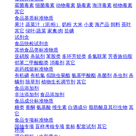
霉菌毒素
细菌毒素
动物毒素
肠毒素
海洋毒素
植物毒素
其它
食品基质标准物质
果汁
蔬菜汁（泥/粉）
奶粉
大米
小麦
海产品
饲料
茶叶
其它
绿叶/蔬菜
家禽/肉
盐碘
试剂盒
食品快检试剂盒
其他食品类标准物质
亚硝胺
杀鼠剂
苯胺类
多环芳烃类
多氯联苯
芳香族伯胺
邻苯二甲酸酯类
消毒剂
其它
农药残留标准物质
有机磷
有机氯
拟除虫菊酯
氨基甲酸酯
杀菌剂
杀虫剂
杀
螨剂
除草剂
植物生长调节剂
其它
食品添加剂
非法添加剂
食品添加剂
食品成分标准物质
糖类
黄酮
氨基酸
维生素
白酒成分
脂肪酸及其衍生物
其
它
食品专项标准物质
国抽专项
盲样考核专项
套标
配套试剂
其它
环境