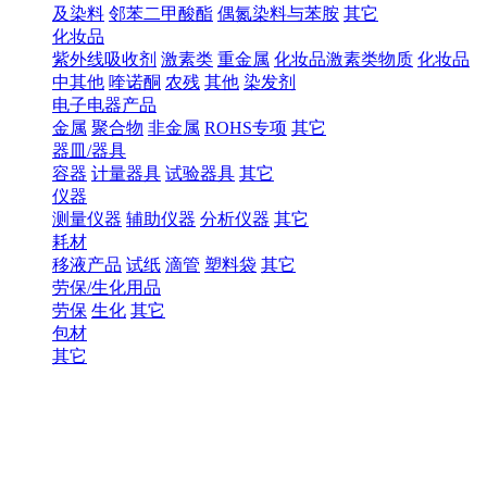
及染料
邻苯二甲酸酯
偶氮染料与苯胺
其它
化妆品
紫外线吸收剂
激素类
重金属
化妆品激素类物质
化妆品
中其他
喹诺酮
农残
其他
染发剂
电子电器产品
金属
聚合物
非金属
ROHS专项
其它
器皿/器具
容器
计量器具
试验器具
其它
仪器
测量仪器
辅助仪器
分析仪器
其它
耗材
移液产品
试纸
滴管
塑料袋
其它
劳保/生化用品
劳保
生化
其它
包材
其它