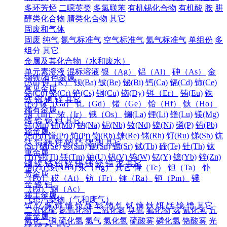
多环芳烃
二噁英类
多氯联苯
有机锡化合物
有机酸
胺
肼
醇类化合物
腈类化合物
其它
固废和气体
固废
纯气
氮气标准气
空气标准气
氦气标准气
单组份
多
组分
其它
金属及其化合物（水和废水）
单元素溶液
混标溶液
银（Ag）
铝（Al）
砷（As）
金
钢铁/有色金属
(Au)
钾（K）
钡(Ba)
铍(Be)
铋(Bi)
钙(Ca)
镉(Cd)
铈(Ce)
常见金属
钴(Co)
铬(Cr)
铯(Cs)
铜(Cu)
镝(Dy)
铒（Er）
铕(Eu)
铁
铁
铝
铜
锌
其它
(Fe)
镓（Ga）
钆（Gd）
锗（Ge）
铪（Hf）
钬（Ho）
稀有金属
铟（In）
铱（Ir）
锇（Os）
镧(La)
锂(Li)
镥(Lu)
镁(Mg)
锆
铪
铌
钽
其它
锰(Mn)
钼(Mo)
钠(Na)
铌(Nb)
钕(Nd)
镍(Ni)
磷(P)
铅(Pb)
轻金属
钯(Pd)
镨(Pr)
铂(Pt)
铷(Rb)
铼(Re)
铑(Rh)
钌(Ru)
锑(Sb)
钪
钛
铝
镁
钾
钠
钙
锶
钡
其它
(Sc)
硒(Se)
钐(Sm)
锡(Sn)
锶(Sr)
铽(Tb)
碲(Te)
钍(Th)
钛
重金属
(Ti)
铊(Tl)
铥(Tm)
铀(U)
钒(V)
钨(W)
钇(Y)
镱(Yb)
锌(Zn)
铜
镍
钴
铅
锌
锡
锑
铋
镉
汞
其它
锆(Zr)
铵(NH4)
汞（Hg）
其它
锝（Tc）
钽（Ta）
钋
贵金属
（Po）
砹（At）
钫（Fr）
镭（Ra）
钷（Pm）
镤
金
银
铂
（Pa）
锕（Ac）
稀土金属
气态污染物（气和废气）
钪
钇
镧
铈
镨
钕
钷
钐
铕
钆
铽
镝
钬
铒
铥
镱
镥
其它
二氧化硫
氮氧化物
二氧化氮
臭氧
氟化物
氨
氰化氢
五
准金属
氧化二磷
硫化氢
氯气
氯化氢
硫酸雾
磷化氢
铬酸雾
光
锗
锑
钋
其它