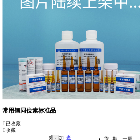
常用锶同位素标准品
已收藏
收藏
规
加
查
货 期：
一周