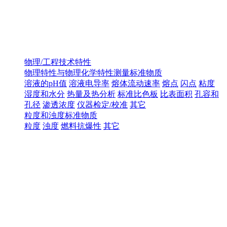
物理/工程技术特性
物理特性与物理化学特性测量标准物质
溶液的pH值
溶液电导率
熔体流动速率
熔点
闪点
粘度
湿度和水分
热量及热分析
标准比色板
比表面积
孔容和
孔径
渗透浓度
仪器检定/校准
其它
粒度和浊度标准物质
粒度
浊度
燃料抗爆性
其它