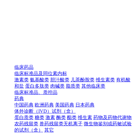
临床药品
临床标准品及同位素内标
激素类
氨基酸类
胆汁酸类
儿茶酚胺类
维生素类
有机酸
和盐
蛋白多肽类
肉碱类
脂质类
其他临床类
临床标准品、质控品
药典
中国药典
欧洲药典
美国药典
日本药典
体外诊断（IVD）试剂（盒）
蛋白质类
糖类
激素
酶类
酯类
维生素
药物及药物代谢物
农药残留类
兽药残留类无机离子
微生物鉴别或药敏试验
的试剂（盒）
其它