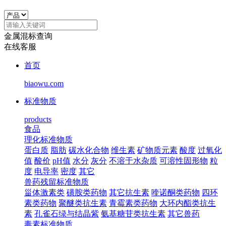
金属混标查询
在线客服
首页
biaowu.com
标准物质
products
食品
理化标准物质
蛋白质
脂肪
碳水化合物
维生素
矿物质元素
酸度
过氧化
值
酸价
pH值
水分
灰分
不溶于水杂质
可溶性固形物
粒
度
电导率
密度
其它
兽药残留标准物质
甾体激素类
磺胺类药物
其它抗生素
喹诺酮类药物
四环
素类药物
聚醚类抗生素
青霉素类药物
大环内酯类抗生
素
孔雀石绿与结晶紫
氨基糖苷类抗生素
其它兽药
毒素标准物质