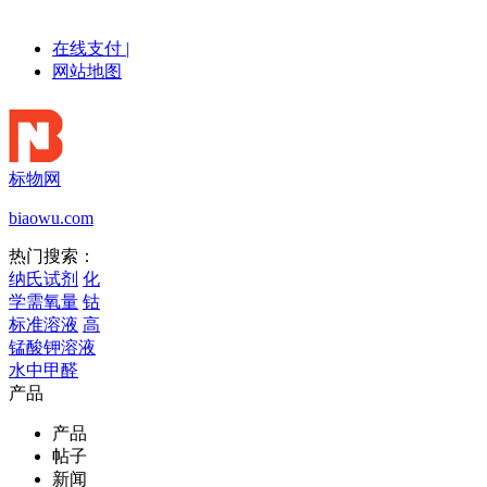
在线支付
|
网站地图
标物网
biaowu.com
热门搜索：
纳氏试剂
化
学需氧量
钴
标准溶液
高
锰酸钾溶液
水中甲醛
产品
产品
帖子
新闻