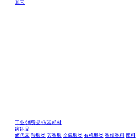
其它
工业/消费品/仪器耗材
纺织品
卤代苯
羧酸类
芳香酸
全氟酸类
有机酚类
香精香料
颜料