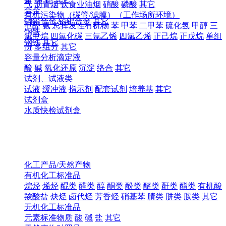
气
沥青烟
饮食业油烟
硝酸
磷酸
其它
合金
有机污染物（碳管/滤膜）（工作场所环境）
铜铅合金
铅钯合金
其它
甲醛
氨
总挥发性有机物
苯
甲苯
二甲苯
硫化氢
甲醇
三
钢铁
氯甲烷
四氯化碳
三氯乙烯
四氯乙烯
正己烷
正戊烷
单组
钢铁
其它
份
多组分
其它
容量分析滴定液
酸
碱
氧化还原
沉淀
络合
其它
试剂、试液类
试液
缓冲液
指示剂
配套试剂
培养基
其它
试剂盒
水质快检试剂盒
化工产品/天然产物
有机化工标准品
烷烃
烯烃
醌类
醛类
醇
酮类
酚类
醚类
酐类
酯类
有机酸
羧酸盐
炔烃
卤代烃
芳香烃
硝基苯
腈类
肼类
胺类
其它
无机化工标准品
元素标准物质
酸
碱
盐
其它