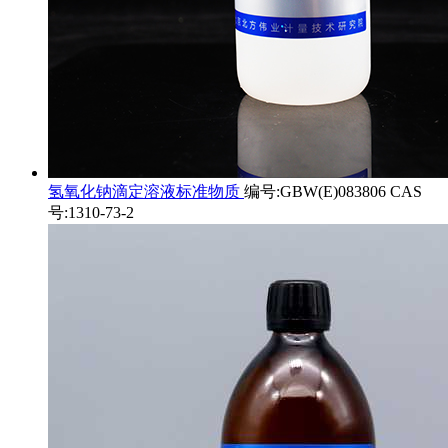
氢氧化钠滴定溶液标准物质
编号:GBW(E)083806 CAS
号:1310-73-2