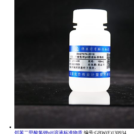
邻苯二甲酸氢钾pH溶液标准物质
编号:GBW(E)130934