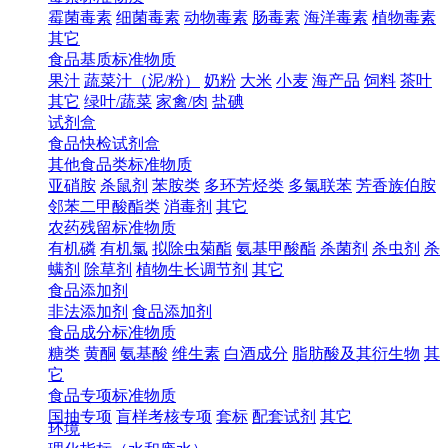
霉菌毒素
细菌毒素
动物毒素
肠毒素
海洋毒素
植物毒素
其它
食品基质标准物质
果汁
蔬菜汁（泥/粉）
奶粉
大米
小麦
海产品
饲料
茶叶
其它
绿叶/蔬菜
家禽/肉
盐碘
试剂盒
食品快检试剂盒
其他食品类标准物质
亚硝胺
杀鼠剂
苯胺类
多环芳烃类
多氯联苯
芳香族伯胺
邻苯二甲酸酯类
消毒剂
其它
农药残留标准物质
有机磷
有机氯
拟除虫菊酯
氨基甲酸酯
杀菌剂
杀虫剂
杀
螨剂
除草剂
植物生长调节剂
其它
食品添加剂
非法添加剂
食品添加剂
食品成分标准物质
糖类
黄酮
氨基酸
维生素
白酒成分
脂肪酸及其衍生物
其
它
食品专项标准物质
国抽专项
盲样考核专项
套标
配套试剂
其它
环境