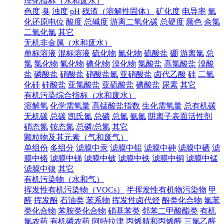
理化指标（水和废水）
色度
臭
浊度
pH
残渣（溶解性固体）
矿化度
电导率
氧
化还原电位
酸度
总碱度
游离二氧化碳
总硬度
颜色
余氯
二氧化氯
其它
无机非金属（水和废水）
单标溶液
混标溶液
硫化物
氰化物
硫酸盐
硼
游离氯
总
氯
氯化物
氟化物
碘化物
溴化物
氯酸盐
高氯酸盐
溴酸
盐
磷酸盐
硝酸盐
硝酸盐氮
亚硝酸盐
卤代乙酸
硅
二氧
化硅
硅酸盐
亚氯酸盐
亚硫酸盐
碘酸盐
尿素
其它
有机污染综合指标（水和废水）
溶解氧
化学需氧量
高锰酸盐指数
生化需氧量
总有机碳
无机碳
总碳
凯氏氮
总磷
总氮
氨氮
阴离子表面活性剂
硝态氮
铵态氮
总磷/总氮
其它
颗粒物及其元素（气和废气）
单组份
多组分
滤膜中汞
滤膜中铅
滤膜中砷
滤膜中硒
滤
膜中铬
滤膜中锑
滤膜中铍
滤膜中铁
滤膜中铜
滤膜中锰
滤膜中镍
其它
有机污染物（水和气）
挥发性有机污染物（VOCs）
半挥发性有机物污染物
甲
醛
挥发酚
石油类
苯系物
挥发性卤代烃
酚类化合物
氯苯
类化合物
苯胺类化合物
硝基苯类
邻苯二甲酸酯类
有机
氯农药
有机磷农药
阿特拉津
丙烯腈和丙烯醛
三氯乙醛