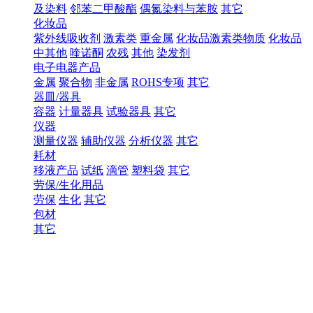
及染料
邻苯二甲酸酯
偶氮染料与苯胺
其它
化妆品
紫外线吸收剂
激素类
重金属
化妆品激素类物质
化妆品
中其他
喹诺酮
农残
其他
染发剂
电子电器产品
金属
聚合物
非金属
ROHS专项
其它
器皿/器具
容器
计量器具
试验器具
其它
仪器
测量仪器
辅助仪器
分析仪器
其它
耗材
移液产品
试纸
滴管
塑料袋
其它
劳保/生化用品
劳保
生化
其它
包材
其它