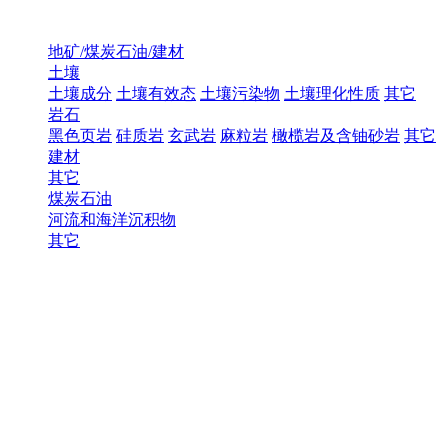
地矿/煤炭石油/建材
土壤
土壤成分
土壤有效态
土壤污染物
土壤理化性质
其它
岩石
黑色页岩
硅质岩
玄武岩
麻粒岩
橄榄岩及含铀砂岩
其它
建材
其它
煤炭石油
河流和海洋沉积物
其它