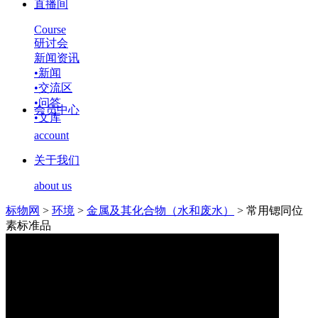
直播间
Course
研讨会
新闻资讯
•
新闻
•
交流区
•
问答
会员中心
•
文库
account
关于我们
about us
标物网
>
环境
>
金属及其化合物（水和废水）
>
常用锶同位
素标准品