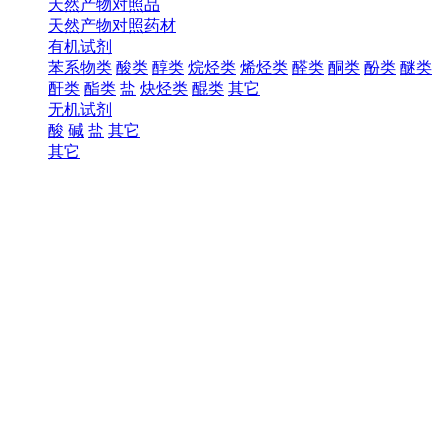
天然产物对照品
天然产物对照药材
有机试剂
苯系物类
酸类
醇类
烷烃类
烯烃类
醛类
酮类
酚类
醚类
酐类
酯类
盐
炔烃类
醌类
其它
无机试剂
酸
碱
盐
其它
其它