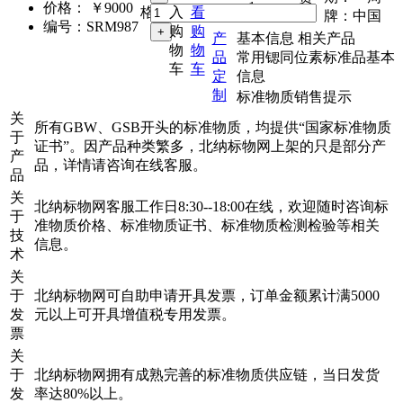
1g
价格：
￥9000
格：
入
看
品 牌：
中国
编号：
SRM987
购
购
产
基本信息
相关产品
物
物
品
常用锶同位素标准品基本
车
车
定
信息
制
标准物质销售提示
关
所有GBW、GSB开头的标准物质，均提供“国家标准物质
于
证书”。因产品种类繁多，北纳标物网上架的只是部分产
产
品，详情请咨询在线客服。
品
关
北纳标物网客服工作日8:30--18:00在线，欢迎随时咨询标
于
准物质价格、标准物质证书、标准物质检测检验等相关
技
信息。
术
关
于
北纳标物网可自助申请开具发票，订单金额累计满5000
发
元以上可开具增值税专用发票。
票
关
于
北纳标物网拥有成熟完善的标准物质供应链，当日发货
发
率达80%以上。