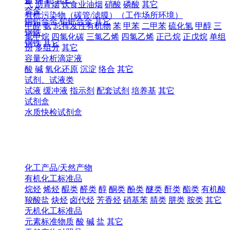
气
沥青烟
饮食业油烟
硝酸
磷酸
其它
合金
有机污染物（碳管/滤膜）（工作场所环境）
铜铅合金
铅钯合金
其它
甲醛
氨
总挥发性有机物
苯
甲苯
二甲苯
硫化氢
甲醇
三
钢铁
氯甲烷
四氯化碳
三氯乙烯
四氯乙烯
正己烷
正戊烷
单组
钢铁
其它
份
多组分
其它
容量分析滴定液
酸
碱
氧化还原
沉淀
络合
其它
试剂、试液类
试液
缓冲液
指示剂
配套试剂
培养基
其它
试剂盒
水质快检试剂盒
化工产品/天然产物
有机化工标准品
烷烃
烯烃
醌类
醛类
醇
酮类
酚类
醚类
酐类
酯类
有机酸
羧酸盐
炔烃
卤代烃
芳香烃
硝基苯
腈类
肼类
胺类
其它
无机化工标准品
元素标准物质
酸
碱
盐
其它