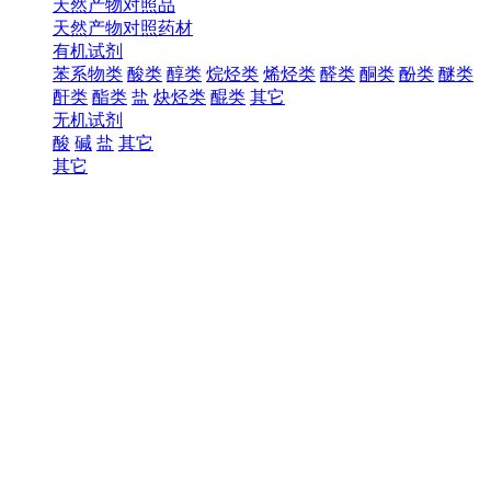
天然产物对照品
天然产物对照药材
有机试剂
苯系物类
酸类
醇类
烷烃类
烯烃类
醛类
酮类
酚类
醚类
酐类
酯类
盐
炔烃类
醌类
其它
无机试剂
酸
碱
盐
其它
其它