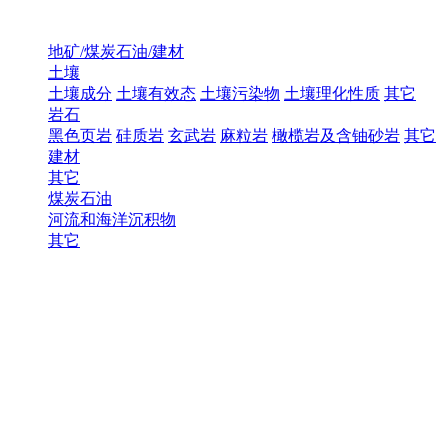
地矿/煤炭石油/建材
土壤
土壤成分
土壤有效态
土壤污染物
土壤理化性质
其它
岩石
黑色页岩
硅质岩
玄武岩
麻粒岩
橄榄岩及含铀砂岩
其它
建材
其它
煤炭石油
河流和海洋沉积物
其它