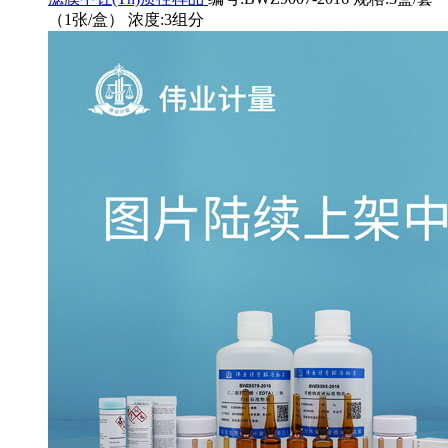
（1张/盒） 浓度:3组分