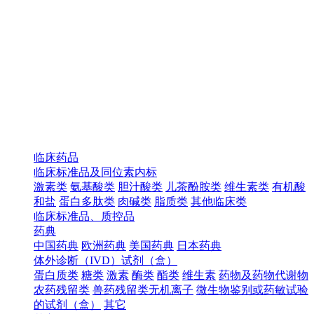
临床药品
临床标准品及同位素内标
激素类
氨基酸类
胆汁酸类
儿茶酚胺类
维生素类
有机酸
和盐
蛋白多肽类
肉碱类
脂质类
其他临床类
临床标准品、质控品
药典
中国药典
欧洲药典
美国药典
日本药典
体外诊断（IVD）试剂（盒）
蛋白质类
糖类
激素
酶类
酯类
维生素
药物及药物代谢物
农药残留类
兽药残留类无机离子
微生物鉴别或药敏试验
的试剂（盒）
其它