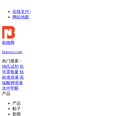
在线支付
|
网站地图
标物网
biaowu.com
热门搜索：
纳氏试剂
化
学需氧量
钴
标准溶液
高
锰酸钾溶液
水中甲醛
产品
产品
帖子
新闻