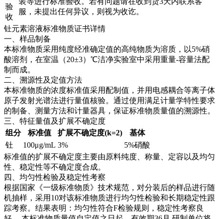
装等进行标准验收。若有问题请在收到货3天内联系客
验
服，未提出任何异议，则视为收讫。
收
钍元素溶液标准物质证书详情
一、样品制备
本标准物质采用纯度经准确定值的高纯物质为溶质，以5%硝
酸溶剂，在室温（20±3）℃洁净实验室中采用重量-容量法配
制而成。
二、溯源性及定值方法
本标准物质的浓度标准值采用配制值，并用电感耦合等离子体
原子发射光谱法进行量值核验。通过使用满足计量学特性要求
的制备、测量方法和计量器具，保证标准物质量值的溯源性。
三、特征量值及扩展不确定度
组分
标准值
扩展不确定度(k=2)
基体
钍
100μg/mL
3%
5%硝酸
标准值的扩展不确定度主要由原料纯度、称量、定容以及均匀
性、稳定性等不确定度合成。
四、均匀性检验及稳定性考察
根据国家《一级标准物质》技术规范，对分装后的样品进行随
机抽样，采用10对该标准物质进行均匀性检验和长期稳定性跟
踪考察。结果表明：均匀性符合F检验规则，稳定性考察良
好。
本标准物质量值自定值之日起，有效期36月,研制单位将