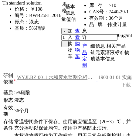
Th standard solution
规
库 存：
≥10
基本
价格：
￥108
格：
CAS号：
7440-29-1
信息
编号：
BWB2581-2016
有效期：
36个月
量值信
形态：
液态
品 牌：
伟业计量
基质：
5%硝酸
加
查
息
50mL
,
100μg/mL
入
看
详
购
购
产
细信息
相关产品
物
物
品
钍元素溶液标准物
车
车
定
质基本信息
制
研制
WYJLBZ-0011 水和废水监测分析方法（第四版）
1900-01-01 实施
依据
下载
基质
5%硝酸
形态
液态
有效
36个月
期
存储
常温密闭条件下保存。使用前应恒温至（20±3）℃，并
条件
充分摇动以保证均匀。使用中严格防止沾污。
本标准物质可作为工作标准，用于日常分析和检测；也