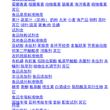
霉菌毒素
细菌毒素
动物毒素
肠毒素
海洋毒素
植物毒素
其它
食品基质标准物质
果汁
蔬菜汁（泥/粉）
奶粉
大米
小麦
海产品
饲料
茶叶
其它
绿叶/蔬菜
家禽/肉
盐碘
试剂盒
食品快检试剂盒
其他食品类标准物质
亚硝胺
杀鼠剂
苯胺类
多环芳烃类
多氯联苯
芳香族伯胺
邻苯二甲酸酯类
消毒剂
其它
农药残留标准物质
有机磷
有机氯
拟除虫菊酯
氨基甲酸酯
杀菌剂
杀虫剂
杀
螨剂
除草剂
植物生长调节剂
其它
食品添加剂
非法添加剂
食品添加剂
食品成分标准物质
糖类
黄酮
氨基酸
维生素
白酒成分
脂肪酸及其衍生物
其
它
食品专项标准物质
国抽专项
盲样考核专项
套标
配套试剂
其它
环境