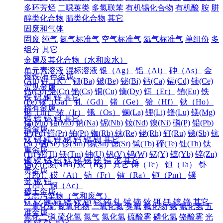
多环芳烃
二噁英类
多氯联苯
有机锡化合物
有机酸
胺
肼
醇类化合物
腈类化合物
其它
固废和气体
固废
纯气
氮气标准气
空气标准气
氦气标准气
单组份
多
组分
其它
金属及其化合物（水和废水）
单元素溶液
混标溶液
银（Ag）
铝（Al）
砷（As）
金
钢铁/有色金属
(Au)
钾（K）
钡(Ba)
铍(Be)
铋(Bi)
钙(Ca)
镉(Cd)
铈(Ce)
常见金属
钴(Co)
铬(Cr)
铯(Cs)
铜(Cu)
镝(Dy)
铒（Er）
铕(Eu)
铁
铁
铝
铜
锌
其它
(Fe)
镓（Ga）
钆（Gd）
锗（Ge）
铪（Hf）
钬（Ho）
稀有金属
铟（In）
铱（Ir）
锇（Os）
镧(La)
锂(Li)
镥(Lu)
镁(Mg)
锆
铪
铌
钽
其它
锰(Mn)
钼(Mo)
钠(Na)
铌(Nb)
钕(Nd)
镍(Ni)
磷(P)
铅(Pb)
轻金属
钯(Pd)
镨(Pr)
铂(Pt)
铷(Rb)
铼(Re)
铑(Rh)
钌(Ru)
锑(Sb)
钪
钛
铝
镁
钾
钠
钙
锶
钡
其它
(Sc)
硒(Se)
钐(Sm)
锡(Sn)
锶(Sr)
铽(Tb)
碲(Te)
钍(Th)
钛
重金属
(Ti)
铊(Tl)
铥(Tm)
铀(U)
钒(V)
钨(W)
钇(Y)
镱(Yb)
锌(Zn)
铜
镍
钴
铅
锌
锡
锑
铋
镉
汞
其它
锆(Zr)
铵(NH4)
汞（Hg）
其它
锝（Tc）
钽（Ta）
钋
贵金属
（Po）
砹（At）
钫（Fr）
镭（Ra）
钷（Pm）
镤
金
银
铂
（Pa）
锕（Ac）
稀土金属
气态污染物（气和废气）
钪
钇
镧
铈
镨
钕
钷
钐
铕
钆
铽
镝
钬
铒
铥
镱
镥
其它
二氧化硫
氮氧化物
二氧化氮
臭氧
氟化物
氨
氰化氢
五
准金属
氧化二磷
硫化氢
氯气
氯化氢
硫酸雾
磷化氢
铬酸雾
光
锗
锑
钋
其它