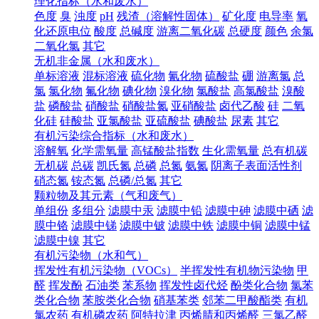
理化指标（水和废水）
色度
臭
浊度
pH
残渣（溶解性固体）
矿化度
电导率
氧
化还原电位
酸度
总碱度
游离二氧化碳
总硬度
颜色
余氯
二氧化氯
其它
无机非金属（水和废水）
单标溶液
混标溶液
硫化物
氰化物
硫酸盐
硼
游离氯
总
氯
氯化物
氟化物
碘化物
溴化物
氯酸盐
高氯酸盐
溴酸
盐
磷酸盐
硝酸盐
硝酸盐氮
亚硝酸盐
卤代乙酸
硅
二氧
化硅
硅酸盐
亚氯酸盐
亚硫酸盐
碘酸盐
尿素
其它
有机污染综合指标（水和废水）
溶解氧
化学需氧量
高锰酸盐指数
生化需氧量
总有机碳
无机碳
总碳
凯氏氮
总磷
总氮
氨氮
阴离子表面活性剂
硝态氮
铵态氮
总磷/总氮
其它
颗粒物及其元素（气和废气）
单组份
多组分
滤膜中汞
滤膜中铅
滤膜中砷
滤膜中硒
滤
膜中铬
滤膜中锑
滤膜中铍
滤膜中铁
滤膜中铜
滤膜中锰
滤膜中镍
其它
有机污染物（水和气）
挥发性有机污染物（VOCs）
半挥发性有机物污染物
甲
醛
挥发酚
石油类
苯系物
挥发性卤代烃
酚类化合物
氯苯
类化合物
苯胺类化合物
硝基苯类
邻苯二甲酸酯类
有机
氯农药
有机磷农药
阿特拉津
丙烯腈和丙烯醛
三氯乙醛