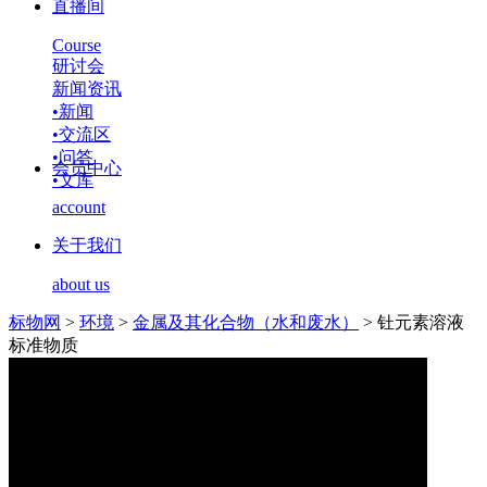
直播间
Course
研讨会
新闻资讯
•
新闻
•
交流区
•
问答
会员中心
•
文库
account
关于我们
about us
标物网
>
环境
>
金属及其化合物（水和废水）
>
钍元素溶液
标准物质