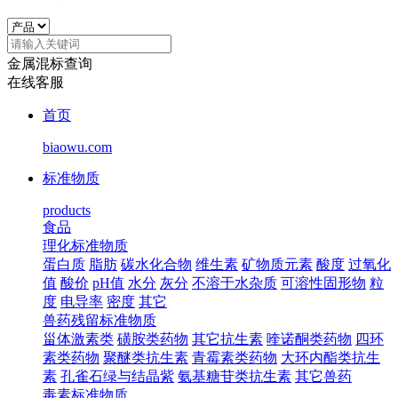
金属混标查询
在线客服
首页
biaowu.com
标准物质
products
食品
理化标准物质
蛋白质
脂肪
碳水化合物
维生素
矿物质元素
酸度
过氧化
值
酸价
pH值
水分
灰分
不溶于水杂质
可溶性固形物
粒
度
电导率
密度
其它
兽药残留标准物质
甾体激素类
磺胺类药物
其它抗生素
喹诺酮类药物
四环
素类药物
聚醚类抗生素
青霉素类药物
大环内酯类抗生
素
孔雀石绿与结晶紫
氨基糖苷类抗生素
其它兽药
毒素标准物质