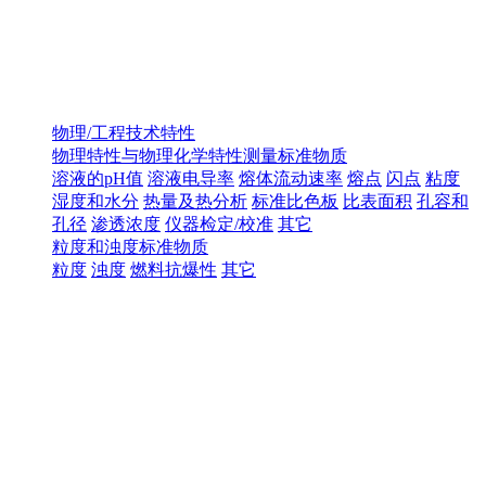
物理/工程技术特性
物理特性与物理化学特性测量标准物质
溶液的pH值
溶液电导率
熔体流动速率
熔点
闪点
粘度
湿度和水分
热量及热分析
标准比色板
比表面积
孔容和
孔径
渗透浓度
仪器检定/校准
其它
粒度和浊度标准物质
粒度
浊度
燃料抗爆性
其它