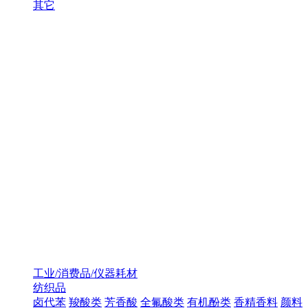
其它
工业/消费品/仪器耗材
纺织品
卤代苯
羧酸类
芳香酸
全氟酸类
有机酚类
香精香料
颜料