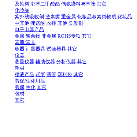
及染料
邻苯二甲酸酯
偶氮染料与苯胺
其它
化妆品
紫外线吸收剂
激素类
重金属
化妆品激素类物质
化妆品
中其他
喹诺酮
农残
其他
染发剂
电子电器产品
金属
聚合物
非金属
ROHS专项
其它
器皿/器具
容器
计量器具
试验器具
其它
仪器
测量仪器
辅助仪器
分析仪器
其它
耗材
移液产品
试纸
滴管
塑料袋
其它
劳保/生化用品
劳保
生化
其它
包材
其它