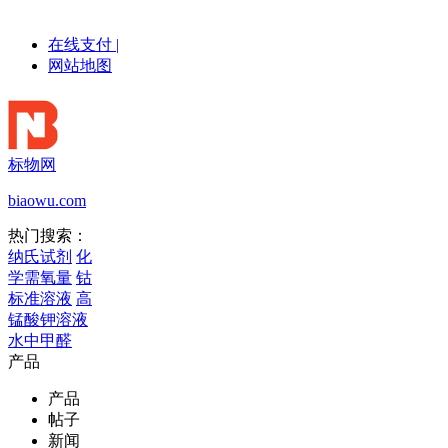
在线支付
|
网站地图
标物网
biaowu.com
热门搜索：
纳氏试剂
化
学需氧量
钴
标准溶液
高
锰酸钾溶液
水中甲醛
产品
产品
帖子
新闻