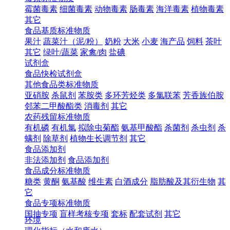
霉菌毒素
细菌毒素
动物毒素
肠毒素
海洋毒素
植物毒素
其它
食品基质标准物质
果汁
蔬菜汁（泥/粉）
奶粉
大米
小麦
海产品
饲料
茶叶
其它
绿叶/蔬菜
家禽/肉
盐碘
试剂盒
食品快检试剂盒
其他食品类标准物质
亚硝胺
杀鼠剂
苯胺类
多环芳烃类
多氯联苯
芳香族伯胺
邻苯二甲酸酯类
消毒剂
其它
农药残留标准物质
有机磷
有机氯
拟除虫菊酯
氨基甲酸酯
杀菌剂
杀虫剂
杀
螨剂
除草剂
植物生长调节剂
其它
食品添加剂
非法添加剂
食品添加剂
食品成分标准物质
糖类
黄酮
氨基酸
维生素
白酒成分
脂肪酸及其衍生物
其
它
食品专项标准物质
国抽专项
盲样考核专项
套标
配套试剂
其它
环境