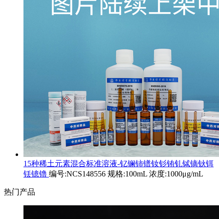
15种稀土元素混合标准溶液-钇镧铈镨钕钐铕钆铽镝钬铒
铥镱镥
编号:NCS148556 规格:100mL 浓度:1000μg/mL
热门产品