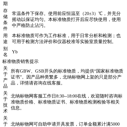
期
存
常温条件下保存。使用前应恒温至（20±3）℃，并充分
储
摇动以保证均匀。本标准物质打开后应尽快使用，使用
条
中严格防止沾污。
件
用
本标准物质可作为工作标准，用于日常分析和检测；也
途
可用于检测方法评价和仪器校准等实验室质量控制。
别
Yb
名
标准物质销售提示
关
所有GBW、GSB开头的标准物质，均提供“国家标准物质
于
证书”。因产品种类繁多，北纳标物网上架的只是部分产
产
品，详情请咨询在线客服。
品
关
北纳标物网客服工作日8:30--18:00在线，欢迎随时咨询标
于
准物质价格、标准物质证书、标准物质检测检验等相关
技
信息。
术
关
于
北纳标物网可自助申请开具发票，订单金额累计满5000