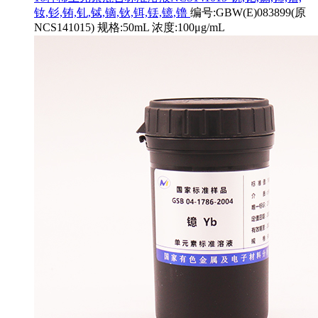
钕,钐,铕,钆,铽,镝,钬,铒,铥,镱,镥
编号:GBW(E)083899(原
NCS141015) 规格:50mL 浓度:100μg/mL