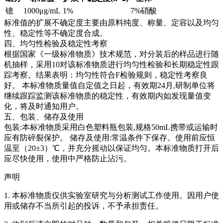
镱
1000μg/mL
1%
7%硝酸
标准值的扩展不确定度主要由原料纯度、称量、定容以及均匀
性、稳定性等不确定度合成。
四、均匀性检验及稳定性考察
根据国家《一级标准物质》技术规范，对分装后的样品进行随
机抽样，采用10对该标准物质进行均匀性检验和长期稳定性跟
踪考察。结果表明：均匀性符合F检验规则，稳定性考察良
好。
本标准物质量值自定值之日起，有效期24月,研制单位将
继续跟踪监测该标准物质的稳定性，有效期内如发现量值变
化，将及时通知用户。
五、包装、储存及使用
包装:本标准物质采用白色塑料瓶包装,规格50mL携带或运输时
应有防碎裂保护。 储存及使用:常温条件下保存。使用前应恒
温至（20±3）℃，并充分摇动以保证均匀。本标准物质打开后
应尽快使用，使用中严格防止沾污。
声明
1. 本标准物质仅供实验室研究与分析测试工作使用。因用户使
用或储存不当所引起的投诉，不予承担责任。