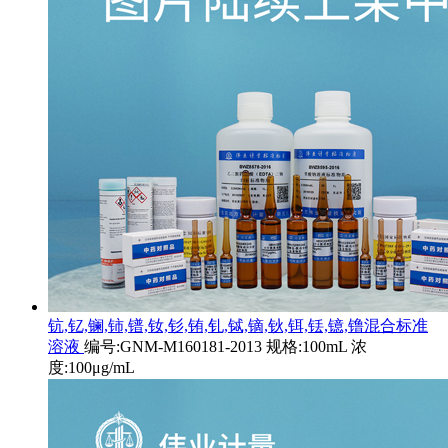
钪,钇,镧,铈,镨,钕,钐,铕,钆,铽,镝,钬,铒,铥,镱,镥混合标准
溶液
编号:GNM-M160181-2013 规格:100mL 浓
度:100μg/mL