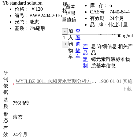
Yb standard solution
规
库 存：
6
基本
价格：
￥120
格：
CAS号：
7440-64-4
信息
编号：
BWB2404-2016
有效期：
24个月
量值信
形态：
液态
品 牌：
伟业计量
基质：
7%硝酸
加
查
50mL
,
1000μg/mL
入
看
购
购
产
息
详细信息
相关产
物
物
品
品
车
车
定
镱元素溶液标准物
制
质基本信息
研
制
WYJLBZ-0011 水和废水监测分析方法（第四版）
1900-01-01 实施
依
下载
据
基
7%硝酸
质
形
液态
态
有
效
24个月