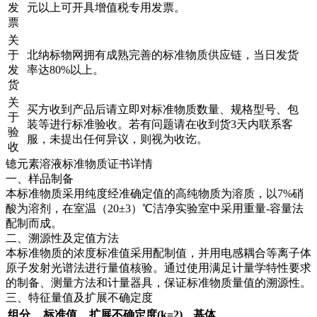
发
元以上可开具增值税专用发票。
票
关
于
北纳标物网拥有成熟完善的标准物质供应链，当日发货
发
率达80%以上。
货
关
买方收到产品后请立即对标准物质数量、规格型号、包
于
装等进行标准验收。若有问题请在收到货3天内联系客
验
服，未提出任何异议，则视为收讫。
收
镱元素溶液标准物质证书详情
一、样品制备
本标准物质采用纯度经准确定值的高纯物质为溶质，以7%硝
酸为溶剂，在室温（20±3）℃洁净实验室中采用重量-容量法
配制而成。
二、溯源性及定值方法
本标准物质的浓度标准值采用配制值，并用电感耦合等离子体
原子发射光谱法进行量值核验。通过使用满足计量学特性要求
的制备、测量方法和计量器具，保证标准物质量值的溯源性。
三、特征量值及扩展不确定度
组分
标准值
扩展不确定度(k=2)
基体