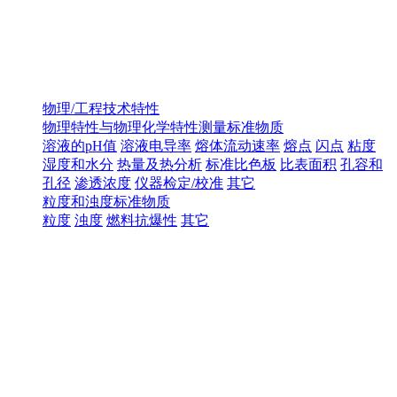
物理/工程技术特性
物理特性与物理化学特性测量标准物质
溶液的pH值
溶液电导率
熔体流动速率
熔点
闪点
粘度
湿度和水分
热量及热分析
标准比色板
比表面积
孔容和
孔径
渗透浓度
仪器检定/校准
其它
粒度和浊度标准物质
粒度
浊度
燃料抗爆性
其它