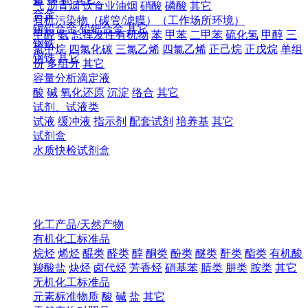
气
沥青烟
饮食业油烟
硝酸
磷酸
其它
合金
有机污染物（碳管/滤膜）（工作场所环境）
铜铅合金
铅钯合金
其它
甲醛
氨
总挥发性有机物
苯
甲苯
二甲苯
硫化氢
甲醇
三
钢铁
氯甲烷
四氯化碳
三氯乙烯
四氯乙烯
正己烷
正戊烷
单组
钢铁
其它
份
多组分
其它
容量分析滴定液
酸
碱
氧化还原
沉淀
络合
其它
试剂、试液类
试液
缓冲液
指示剂
配套试剂
培养基
其它
试剂盒
水质快检试剂盒
化工产品/天然产物
有机化工标准品
烷烃
烯烃
醌类
醛类
醇
酮类
酚类
醚类
酐类
酯类
有机酸
羧酸盐
炔烃
卤代烃
芳香烃
硝基苯
腈类
肼类
胺类
其它
无机化工标准品
元素标准物质
酸
碱
盐
其它