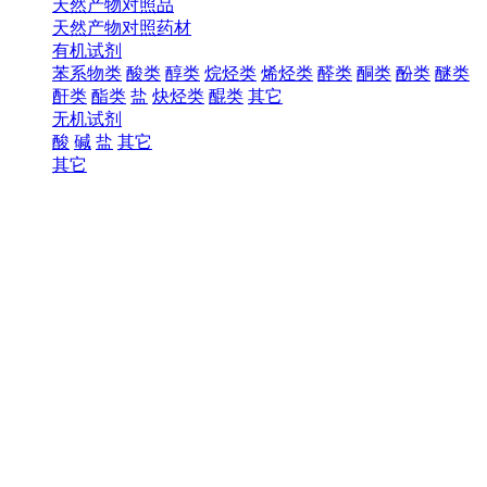
天然产物对照品
天然产物对照药材
有机试剂
苯系物类
酸类
醇类
烷烃类
烯烃类
醛类
酮类
酚类
醚类
酐类
酯类
盐
炔烃类
醌类
其它
无机试剂
酸
碱
盐
其它
其它