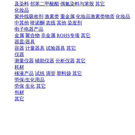
及染料
邻苯二甲酸酯
偶氮染料与苯胺
其它
化妆品
紫外线吸收剂
激素类
重金属
化妆品激素类物质
化妆品
中其他
喹诺酮
农残
其他
染发剂
电子电器产品
金属
聚合物
非金属
ROHS专项
其它
器皿/器具
容器
计量器具
试验器具
其它
仪器
测量仪器
辅助仪器
分析仪器
其它
耗材
移液产品
试纸
滴管
塑料袋
其它
劳保/生化用品
劳保
生化
其它
包材
其它