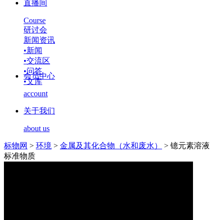
直播间
Course
研讨会
新闻资讯
•
新闻
•
交流区
•
问答
会员中心
•
文库
account
关于我们
about us
标物网
>
环境
>
金属及其化合物（水和废水）
>
镱元素溶液
标准物质