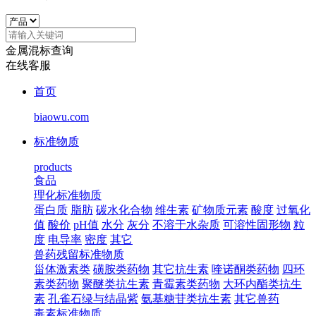
金属混标查询
在线客服
首页
biaowu.com
标准物质
products
食品
理化标准物质
蛋白质
脂肪
碳水化合物
维生素
矿物质元素
酸度
过氧化
值
酸价
pH值
水分
灰分
不溶于水杂质
可溶性固形物
粒
度
电导率
密度
其它
兽药残留标准物质
甾体激素类
磺胺类药物
其它抗生素
喹诺酮类药物
四环
素类药物
聚醚类抗生素
青霉素类药物
大环内酯类抗生
素
孔雀石绿与结晶紫
氨基糖苷类抗生素
其它兽药
毒素标准物质