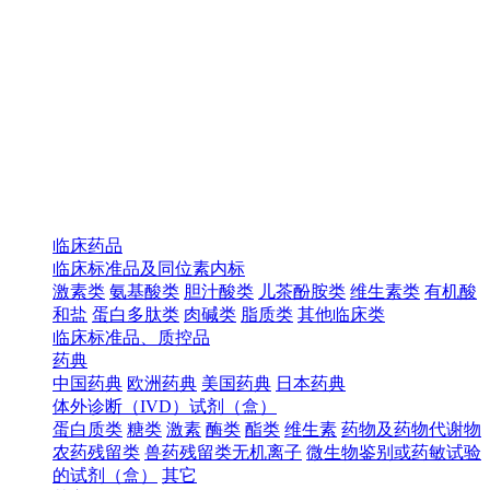
临床药品
临床标准品及同位素内标
激素类
氨基酸类
胆汁酸类
儿茶酚胺类
维生素类
有机酸
和盐
蛋白多肽类
肉碱类
脂质类
其他临床类
临床标准品、质控品
药典
中国药典
欧洲药典
美国药典
日本药典
体外诊断（IVD）试剂（盒）
蛋白质类
糖类
激素
酶类
酯类
维生素
药物及药物代谢物
农药残留类
兽药残留类无机离子
微生物鉴别或药敏试验
的试剂（盒）
其它