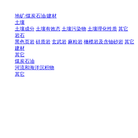
地矿/煤炭石油/建材
土壤
土壤成分
土壤有效态
土壤污染物
土壤理化性质
其它
岩石
黑色页岩
硅质岩
玄武岩
麻粒岩
橄榄岩及含铀砂岩
其它
建材
其它
煤炭石油
河流和海洋沉积物
其它