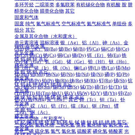
多环芳烃
二噁英类
多氯联苯
有机锡化合物
有机酸
胺
肼
醇类化合物
腈类化合物
其它
固废和气体
固废
纯气
氮气标准气
空气标准气
氦气标准气
单组份
多
组分
其它
金属及其化合物（水和废水）
单元素溶液
混标溶液
银（Ag）
铝（Al）
砷（As）
金
钢铁/有色金属
(Au)
钾（K）
钡(Ba)
铍(Be)
铋(Bi)
钙(Ca)
镉(Cd)
铈(Ce)
常见金属
钴(Co)
铬(Cr)
铯(Cs)
铜(Cu)
镝(Dy)
铒（Er）
铕(Eu)
铁
铁
铝
铜
锌
其它
(Fe)
镓（Ga）
钆（Gd）
锗（Ge）
铪（Hf）
钬（Ho）
稀有金属
铟（In）
铱（Ir）
锇（Os）
镧(La)
锂(Li)
镥(Lu)
镁(Mg)
锆
铪
铌
钽
其它
锰(Mn)
钼(Mo)
钠(Na)
铌(Nb)
钕(Nd)
镍(Ni)
磷(P)
铅(Pb)
轻金属
钯(Pd)
镨(Pr)
铂(Pt)
铷(Rb)
铼(Re)
铑(Rh)
钌(Ru)
锑(Sb)
钪
钛
铝
镁
钾
钠
钙
锶
钡
其它
(Sc)
硒(Se)
钐(Sm)
锡(Sn)
锶(Sr)
铽(Tb)
碲(Te)
钍(Th)
钛
重金属
(Ti)
铊(Tl)
铥(Tm)
铀(U)
钒(V)
钨(W)
钇(Y)
镱(Yb)
锌(Zn)
铜
镍
钴
铅
锌
锡
锑
铋
镉
汞
其它
锆(Zr)
铵(NH4)
汞（Hg）
其它
锝（Tc）
钽（Ta）
钋
贵金属
（Po）
砹（At）
钫（Fr）
镭（Ra）
钷（Pm）
镤
金
银
铂
（Pa）
锕（Ac）
稀土金属
气态污染物（气和废气）
钪
钇
镧
铈
镨
钕
钷
钐
铕
钆
铽
镝
钬
铒
铥
镱
镥
其它
二氧化硫
氮氧化物
二氧化氮
臭氧
氟化物
氨
氰化氢
五
准金属
氧化二磷
硫化氢
氯气
氯化氢
硫酸雾
磷化氢
铬酸雾
光
锗
锑
钋
其它