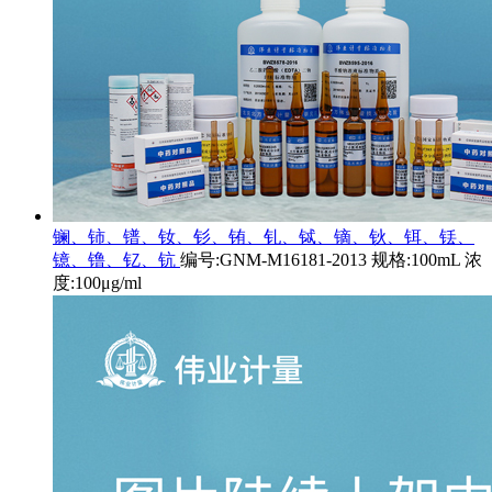
镧、铈、镨、钕、钐、铕、钆、铽、镝、钬、铒、铥、
镱、镥、钇、钪
编号:GNM-M16181-2013 规格:100mL 浓
度:100μg/ml