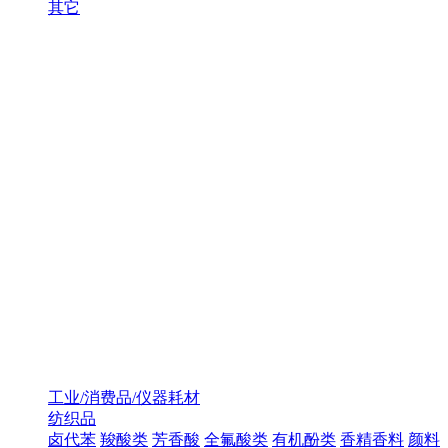
其它
工业/消费品/仪器耗材
纺织品
卤代苯
羧酸类
芳香酸
全氟酸类
有机酚类
香精香料
颜料