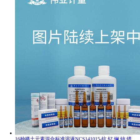
16种稀土元素混合标准溶液NCS141015-钪,钇,镧,铈,镨,