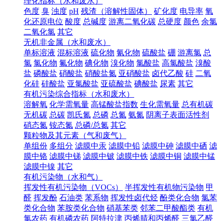
理化指标（水和废水）
色度
臭
浊度
pH
残渣（溶解性固体）
矿化度
电导率
氧
化还原电位
酸度
总碱度
游离二氧化碳
总硬度
颜色
余氯
二氧化氯
其它
无机非金属（水和废水）
单标溶液
混标溶液
硫化物
氰化物
硫酸盐
硼
游离氯
总
氯
氯化物
氟化物
碘化物
溴化物
氯酸盐
高氯酸盐
溴酸
盐
磷酸盐
硝酸盐
硝酸盐氮
亚硝酸盐
卤代乙酸
硅
二氧
化硅
硅酸盐
亚氯酸盐
亚硫酸盐
碘酸盐
尿素
其它
有机污染综合指标（水和废水）
溶解氧
化学需氧量
高锰酸盐指数
生化需氧量
总有机碳
无机碳
总碳
凯氏氮
总磷
总氮
氨氮
阴离子表面活性剂
硝态氮
铵态氮
总磷/总氮
其它
颗粒物及其元素（气和废气）
单组份
多组分
滤膜中汞
滤膜中铅
滤膜中砷
滤膜中硒
滤
膜中铬
滤膜中锑
滤膜中铍
滤膜中铁
滤膜中铜
滤膜中锰
滤膜中镍
其它
有机污染物（水和气）
挥发性有机污染物（VOCs）
半挥发性有机物污染物
甲
醛
挥发酚
石油类
苯系物
挥发性卤代烃
酚类化合物
氯苯
类化合物
苯胺类化合物
硝基苯类
邻苯二甲酸酯类
有机
氯农药
有机磷农药
阿特拉津
丙烯腈和丙烯醛
三氯乙醛