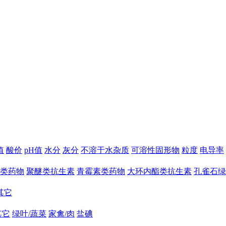
值
酸价
pH值
水分
灰分
不溶于水杂质
可溶性固形物
粒度
电导率
类药物
聚醚类抗生素
青霉素类药物
大环内酯类抗生素
孔雀石绿
其它
其它
绿叶/蔬菜
家禽/肉
盐碘