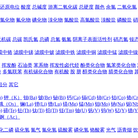
还原电位
酸度
总碱度
游离二氧化碳
总硬度
颜色
余氯
二氧化氯
氯化物
氟化物
碘化物
溴化物
氯酸盐
高氯酸盐
溴酸盐
磷酸盐
硝
无机碳
总碳
凯氏氮
总磷
总氮
氨氮
阴离子表面活性剂
硝态氮
铵
膜中铬
滤膜中锑
滤膜中铍
滤膜中铁
滤膜中铜
滤膜中锰
滤膜中镍
醛
挥发酚
石油类
苯系物
挥发性卤代烃
酚类化合物
氯苯类化合物
类
多氯联苯
有机锡化合物
有机酸
胺
肼
醇类化合物
腈类化合物
组分
其它
)
钾（K）
钡(Ba)
铍(Be)
铋(Bi)
钙(Ca)
镉(Cd)
铈(Ce)
钴(Co)
铬(Cr
锇（Os）
镧(La)
锂(Li)
镥(Lu)
镁(Mg)
锰(Mn)
钼(Mo)
钠(Na)
铌(Nb
)
碲(Te)
钍(Th)
钛(Ti)
铊(Tl)
铥(Tm)
铀(U)
钒(V)
钨(W)
钇(Y)
镱(Y
锕（Ac）
化二磷
硫化氢
氯气
氯化氢
硫酸雾
磷化氢
铬酸雾
光气
沥青烟
饮