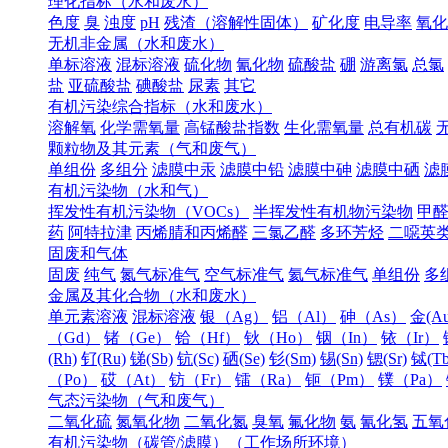
理化指标（水和废水）
色度
臭
浊度
pH
残渣（溶解性固体）
矿化度
电导率
氧化
无机非金属（水和废水）
单标溶液
混标溶液
硫化物
氰化物
硫酸盐
硼
游离氯
总氯
盐
亚硫酸盐
碘酸盐
尿素
其它
有机污染综合指标（水和废水）
溶解氧
化学需氧量
高锰酸盐指数
生化需氧量
总有机碳
颗粒物及其元素（气和废气）
单组份
多组分
滤膜中汞
滤膜中铅
滤膜中砷
滤膜中硒
滤
有机污染物（水和气）
挥发性有机污染物（VOCs）
半挥发性有机物污染物
甲
药
阿特拉津
丙烯腈和丙烯醛
三氯乙醛
多环芳烃
二噁英
固废和气体
固废
纯气
氮气标准气
空气标准气
氦气标准气
单组份
多
金属及其化合物（水和废水）
单元素溶液
混标溶液
银（Ag）
铝（Al）
砷（As）
金(Au
（Gd）
锗（Ge）
铪（Hf）
钬（Ho）
铟（In）
铱（Ir）
(Rh)
钌(Ru)
锑(Sb)
钪(Sc)
硒(Se)
钐(Sm)
锡(Sn)
锶(Sr)
铽(Tb
（Po）
砹（At）
钫（Fr）
镭（Ra）
钷（Pm）
镤（Pa）
气态污染物（气和废气）
二氧化硫
氮氧化物
二氧化氮
臭氧
氟化物
氨
氰化氢
五氧
有机污染物（碳管/滤膜）（工作场所环境）