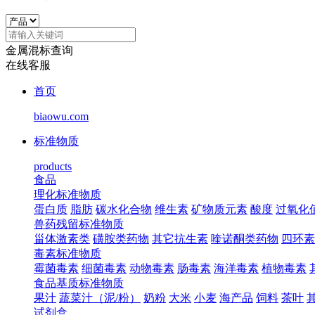
金属混标查询
在线客服
首页
biaowu.com
标准物质
products
食品
理化标准物质
蛋白质
脂肪
碳水化合物
维生素
矿物质元素
酸度
过氧化
兽药残留标准物质
甾体激素类
磺胺类药物
其它抗生素
喹诺酮类药物
四环素
毒素标准物质
霉菌毒素
细菌毒素
动物毒素
肠毒素
海洋毒素
植物毒素
食品基质标准物质
果汁
蔬菜汁（泥/粉）
奶粉
大米
小麦
海产品
饲料
茶叶
试剂盒