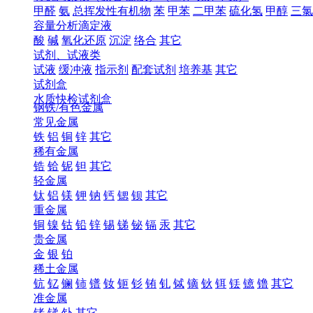
甲醛
氨
总挥发性有机物
苯
甲苯
二甲苯
硫化氢
甲醇
三氯
容量分析滴定液
酸
碱
氧化还原
沉淀
络合
其它
试剂、试液类
试液
缓冲液
指示剂
配套试剂
培养基
其它
试剂盒
水质快检试剂盒
钢铁/有色金属
常见金属
铁
铝
铜
锌
其它
稀有金属
锆
铪
铌
钽
其它
轻金属
钛
铝
镁
钾
钠
钙
锶
钡
其它
重金属
铜
镍
钴
铅
锌
锡
锑
铋
镉
汞
其它
贵金属
金
银
铂
稀土金属
钪
钇
镧
铈
镨
钕
钷
钐
铕
钆
铽
镝
钬
铒
铥
镱
镥
其它
准金属
锗
锑
钋
其它