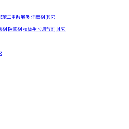
邻苯二甲酸酯类
消毒剂
其它
螨剂
除草剂
植物生长调节剂
其它
它