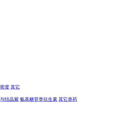
密度
其它
与结晶紫
氨基糖苷类抗生素
其它兽药