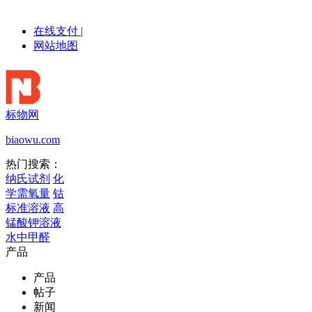
在线支付
|
网站地图
标物网
biaowu.com
热门搜索：
纳氏试剂
化
学需氧量
钴
标准溶液
高
锰酸钾溶液
水中甲醛
产品
产品
帖子
新闻