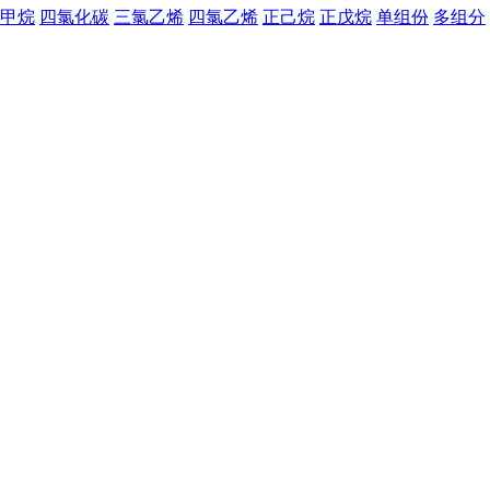
甲烷
四氯化碳
三氯乙烯
四氯乙烯
正己烷
正戊烷
单组份
多组分