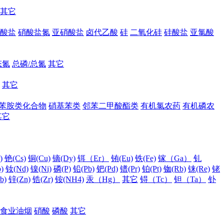
其它
酸盐
硝酸盐氮
亚硝酸盐
卤代乙酸
硅
二氧化硅
硅酸盐
亚氯酸
态氮
总磷/总氮
其它
其它
苯胺类化合物
硝基苯类
邻苯二甲酸酯类
有机氯农药
有机磷农
其它
)
铯(Cs)
铜(Cu)
镝(Dy)
铒（Er）
铕(Eu)
铁(Fe)
镓（Ga）
钆
)
钕(Nd)
镍(Ni)
磷(P)
铅(Pb)
钯(Pd)
镨(Pr)
铂(Pt)
铷(Rb)
铼(Re)
铑
b)
锌(Zn)
锆(Zr)
铵(NH4)
汞（Hg）
其它
锝（Tc）
钽（Ta）
钋
食业油烟
硝酸
磷酸
其它