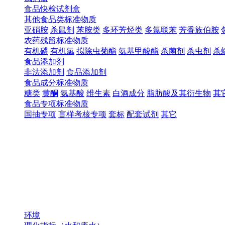
食品快检试剂盒
其他食品类标准物质
亚硝胺
杀鼠剂
苯胺类
多环芳烃类
多氯联苯
芳香族伯胺
农药残留标准物质
有机磷
有机氯
拟除虫菊酯
氨基甲酸酯
杀菌剂
杀虫剂
杀
食品添加剂
非法添加剂
食品添加剂
食品成分标准物质
糖类
黄酮
氨基酸
维生素
白酒成分
脂肪酸及其衍生物
其
食品专项标准物质
国抽专项
盲样考核专项
套标
配套试剂
其它
环境