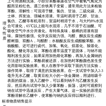
上可用酒精洗涤。小部分苯酚暴露在空气中被氧气氧化为
醌而呈粉红色。遇三价铁离子变紫，通常用此方法来检验
苯酚。溶解性：可混溶于醚、氯仿、甘油、二硫化碳、凡
士林、挥发油、强碱水溶液。常温时易溶于乙醇、甘油、
氯仿、乙醚等有机溶剂，室温时稍溶于水，与大约8%水混
理
合可液化，65℃以上能与水混溶，几乎不溶于石油醚。可
化
吸收空气中水分并液化。有特殊臭味，极稀的溶液有甜
性
味。腐蚀性极强。化学反应能力强。与醛、酮反应生成酚
质
醛树脂、双酚A，与醋酐；水杨酸反应生成醋酸苯酯、水
杨酸酯。还可进行卤代、加氢、氧化、烷基化、羧基化、
酯化、醚化等反应。苯酚在通常温度下是固体，与钠不能
顺利发生反应，如果采用加热熔化苯酚，再加入金属钠的
方法进行实验，苯酚易被还原，在加热时苯酚颜色发生变
化而影响实验效果。有人在教学中采取下面的方法实验，
操作简单，取得了满意的实验效果。在一支试管中加入2-3
毫升无水乙醚，取黄豆粒大小的一块金属钠，用滤纸吸干
表面的煤油，放入乙醚中，可以看到钠不与乙醚发生反
应。然后再向试管中加入少量苯酚，振荡，这时可观察到
钠在试管中迅速反应，产生大量气体。这一实验的原理是
苯酚溶解在乙醚中，使苯酚与钠的反应得以顺利进行。
标准物质销售提示