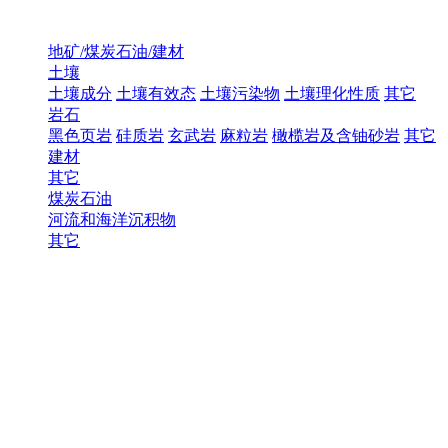
地矿/煤炭石油/建材
土壤
土壤成分
土壤有效态
土壤污染物
土壤理化性质
其它
岩石
黑色页岩
硅质岩
玄武岩
麻粒岩
橄榄岩及含铀砂岩
其它
建材
其它
煤炭石油
河流和海洋沉积物
其它