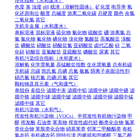
理化指标（水和废水）
色度
臭
浊度
pH
残渣（溶解性固体）
矿化度
电导率
氧
化还原电位
酸度
总碱度
游离二氧化碳
总硬度
颜色
余氯
二氧化氯
其它
无机非金属（水和废水）
单标溶液
混标溶液
硫化物
氰化物
硫酸盐
硼
游离氯
总
氯
氯化物
氟化物
碘化物
溴化物
氯酸盐
高氯酸盐
溴酸
盐
磷酸盐
硝酸盐
硝酸盐氮
亚硝酸盐
卤代乙酸
硅
二氧
化硅
硅酸盐
亚氯酸盐
亚硫酸盐
碘酸盐
尿素
其它
有机污染综合指标（水和废水）
溶解氧
化学需氧量
高锰酸盐指数
生化需氧量
总有机碳
无机碳
总碳
凯氏氮
总磷
总氮
氨氮
阴离子表面活性剂
硝态氮
铵态氮
总磷/总氮
其它
颗粒物及其元素（气和废气）
单组份
多组分
滤膜中汞
滤膜中铅
滤膜中砷
滤膜中硒
滤
膜中铬
滤膜中锑
滤膜中铍
滤膜中铁
滤膜中铜
滤膜中锰
滤膜中镍
其它
有机污染物（水和气）
挥发性有机污染物（VOCs）
半挥发性有机物污染物
甲
醛
挥发酚
石油类
苯系物
挥发性卤代烃
酚类化合物
氯苯
类化合物
苯胺类化合物
硝基苯类
邻苯二甲酸酯类
有机
氯农药
有机磷农药
阿特拉津
丙烯腈和丙烯醛
三氯乙醛