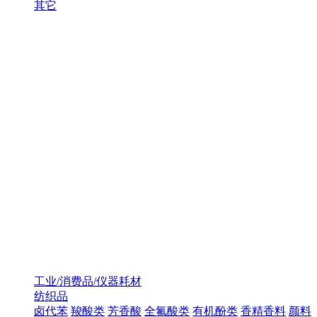
其它
工业/消费品/仪器耗材
纺织品
卤代苯
羧酸类
芳香酸
全氟酸类
有机酚类
香精香料
颜料