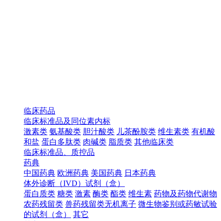
临床药品
临床标准品及同位素内标
激素类
氨基酸类
胆汁酸类
儿茶酚胺类
维生素类
有机酸
和盐
蛋白多肽类
肉碱类
脂质类
其他临床类
临床标准品、质控品
药典
中国药典
欧洲药典
美国药典
日本药典
体外诊断（IVD）试剂（盒）
蛋白质类
糖类
激素
酶类
酯类
维生素
药物及药物代谢物
农药残留类
兽药残留类无机离子
微生物鉴别或药敏试验
的试剂（盒）
其它