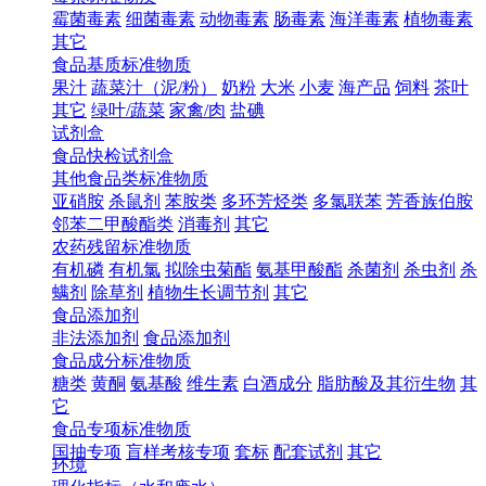
霉菌毒素
细菌毒素
动物毒素
肠毒素
海洋毒素
植物毒素
其它
食品基质标准物质
果汁
蔬菜汁（泥/粉）
奶粉
大米
小麦
海产品
饲料
茶叶
其它
绿叶/蔬菜
家禽/肉
盐碘
试剂盒
食品快检试剂盒
其他食品类标准物质
亚硝胺
杀鼠剂
苯胺类
多环芳烃类
多氯联苯
芳香族伯胺
邻苯二甲酸酯类
消毒剂
其它
农药残留标准物质
有机磷
有机氯
拟除虫菊酯
氨基甲酸酯
杀菌剂
杀虫剂
杀
螨剂
除草剂
植物生长调节剂
其它
食品添加剂
非法添加剂
食品添加剂
食品成分标准物质
糖类
黄酮
氨基酸
维生素
白酒成分
脂肪酸及其衍生物
其
它
食品专项标准物质
国抽专项
盲样考核专项
套标
配套试剂
其它
环境