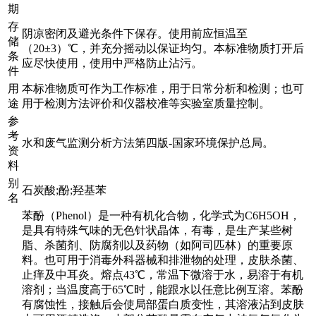
期
存
阴凉密闭及避光条件下保存。使用前应恒温至
储
（20±3）℃，并充分摇动以保证均匀。本标准物质打开后
条
应尽快使用，使用中严格防止沾污。
件
用
本标准物质可作为工作标准，用于日常分析和检测；也可
途
用于检测方法评价和仪器校准等实验室质量控制。
参
考
水和废气监测分析方法第四版-国家环境保护总局。
资
料
别
石炭酸;酚;羟基苯
名
苯酚（Phenol）是一种有机化合物，化学式为C6H5OH，
是具有特殊气味的无色针状晶体，有毒，是生产某些树
脂、杀菌剂、防腐剂以及药物（如阿司匹林）的重要原
料。也可用于消毒外科器械和排泄物的处理，皮肤杀菌、
止痒及中耳炎。熔点43℃，常温下微溶于水，易溶于有机
溶剂；当温度高于65℃时，能跟水以任意比例互溶。苯酚
有腐蚀性，接触后会使局部蛋白质变性，其溶液沾到皮肤