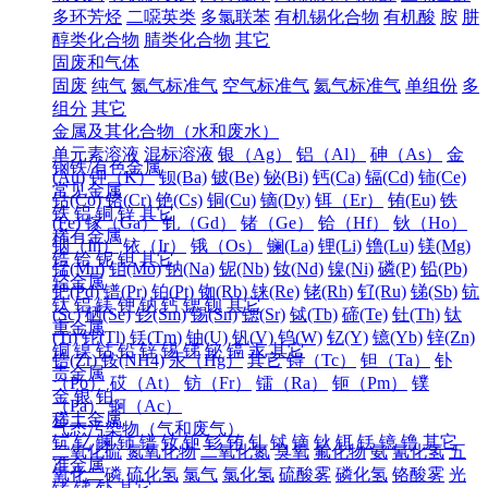
多环芳烃
二噁英类
多氯联苯
有机锡化合物
有机酸
胺
肼
醇类化合物
腈类化合物
其它
固废和气体
固废
纯气
氮气标准气
空气标准气
氦气标准气
单组份
多
组分
其它
金属及其化合物（水和废水）
单元素溶液
混标溶液
银（Ag）
铝（Al）
砷（As）
金
钢铁/有色金属
(Au)
钾（K）
钡(Ba)
铍(Be)
铋(Bi)
钙(Ca)
镉(Cd)
铈(Ce)
常见金属
钴(Co)
铬(Cr)
铯(Cs)
铜(Cu)
镝(Dy)
铒（Er）
铕(Eu)
铁
铁
铝
铜
锌
其它
(Fe)
镓（Ga）
钆（Gd）
锗（Ge）
铪（Hf）
钬（Ho）
稀有金属
铟（In）
铱（Ir）
锇（Os）
镧(La)
锂(Li)
镥(Lu)
镁(Mg)
锆
铪
铌
钽
其它
锰(Mn)
钼(Mo)
钠(Na)
铌(Nb)
钕(Nd)
镍(Ni)
磷(P)
铅(Pb)
轻金属
钯(Pd)
镨(Pr)
铂(Pt)
铷(Rb)
铼(Re)
铑(Rh)
钌(Ru)
锑(Sb)
钪
钛
铝
镁
钾
钠
钙
锶
钡
其它
(Sc)
硒(Se)
钐(Sm)
锡(Sn)
锶(Sr)
铽(Tb)
碲(Te)
钍(Th)
钛
重金属
(Ti)
铊(Tl)
铥(Tm)
铀(U)
钒(V)
钨(W)
钇(Y)
镱(Yb)
锌(Zn)
铜
镍
钴
铅
锌
锡
锑
铋
镉
汞
其它
锆(Zr)
铵(NH4)
汞（Hg）
其它
锝（Tc）
钽（Ta）
钋
贵金属
（Po）
砹（At）
钫（Fr）
镭（Ra）
钷（Pm）
镤
金
银
铂
（Pa）
锕（Ac）
稀土金属
气态污染物（气和废气）
钪
钇
镧
铈
镨
钕
钷
钐
铕
钆
铽
镝
钬
铒
铥
镱
镥
其它
二氧化硫
氮氧化物
二氧化氮
臭氧
氟化物
氨
氰化氢
五
准金属
氧化二磷
硫化氢
氯气
氯化氢
硫酸雾
磷化氢
铬酸雾
光
锗
锑
钋
其它