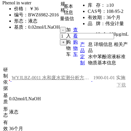
Phenol in water
规
库 存：
≥10
基本
价格：
￥36
格：
CAS号：
108-95-2
信息
编号：
BWZ6982-2016
有效期：
36个月
量值信
形态：
液态
品 牌：
伟业计量
基质：
0.02mol/LNaOH
加
查
10mL
,
100μg/mL
入
看
购
购
产
息
详细信息
相关产
物
物
品
品
车
车
定
水中苯酚溶液标准
制
物质基本信息
研
制
WYJLBZ-0011 水和废水监测分析方法（第四版）
1900-01-01 实施
依
下载
据
基
0.02mol/LNaOH
质
形
液态
态
有
效
36个月