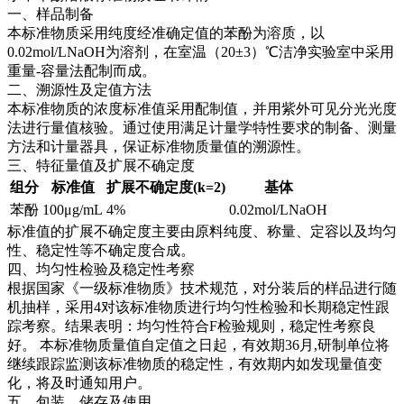
一、样品制备
本标准物质采用纯度经准确定值的苯酚为溶质，以
0.02mol/LNaOH为溶剂，在室温（20±3）℃洁净实验室中采用
重量-容量法配制而成。
二、溯源性及定值方法
本标准物质的浓度标准值采用配制值，并用紫外可见分光光度
法进行量值核验。通过使用满足计量学特性要求的制备、测量
方法和计量器具，保证标准物质量值的溯源性。
三、特征量值及扩展不确定度
组分
标准值
扩展不确定度(k=2)
基体
苯酚
100μg/mL
4%
0.02mol/LNaOH
标准值的扩展不确定度主要由原料纯度、称量、定容以及均匀
性、稳定性等不确定度合成。
四、均匀性检验及稳定性考察
根据国家《一级标准物质》技术规范，对分装后的样品进行随
机抽样，采用4对该标准物质进行均匀性检验和长期稳定性跟
踪考察。结果表明：均匀性符合F检验规则，稳定性考察良
好。
本标准物质量值自定值之日起，有效期36月,研制单位将
继续跟踪监测该标准物质的稳定性，有效期内如发现量值变
化，将及时通知用户。
五、包装、储存及使用