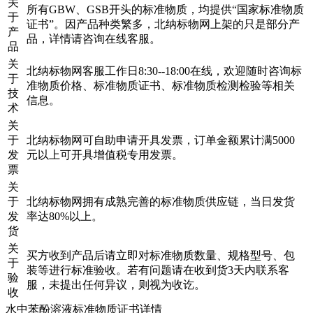
关
所有GBW、GSB开头的标准物质，均提供“国家标准物质
于
证书”。因产品种类繁多，北纳标物网上架的只是部分产
产
品，详情请咨询在线客服。
品
关
北纳标物网客服工作日8:30--18:00在线，欢迎随时咨询标
于
准物质价格、标准物质证书、标准物质检测检验等相关
技
信息。
术
关
于
北纳标物网可自助申请开具发票，订单金额累计满5000
发
元以上可开具增值税专用发票。
票
关
于
北纳标物网拥有成熟完善的标准物质供应链，当日发货
发
率达80%以上。
货
关
买方收到产品后请立即对标准物质数量、规格型号、包
于
装等进行标准验收。若有问题请在收到货3天内联系客
验
服，未提出任何异议，则视为收讫。
收
水中苯酚溶液标准物质证书详情