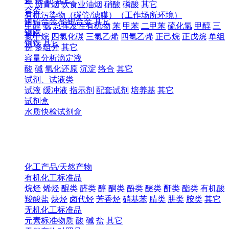
气
沥青烟
饮食业油烟
硝酸
磷酸
其它
合金
有机污染物（碳管/滤膜）（工作场所环境）
铜铅合金
铅钯合金
其它
甲醛
氨
总挥发性有机物
苯
甲苯
二甲苯
硫化氢
甲醇
三
钢铁
氯甲烷
四氯化碳
三氯乙烯
四氯乙烯
正己烷
正戊烷
单组
钢铁
其它
份
多组分
其它
容量分析滴定液
酸
碱
氧化还原
沉淀
络合
其它
试剂、试液类
试液
缓冲液
指示剂
配套试剂
培养基
其它
试剂盒
水质快检试剂盒
化工产品/天然产物
有机化工标准品
烷烃
烯烃
醌类
醛类
醇
酮类
酚类
醚类
酐类
酯类
有机酸
羧酸盐
炔烃
卤代烃
芳香烃
硝基苯
腈类
肼类
胺类
其它
无机化工标准品
元素标准物质
酸
碱
盐
其它