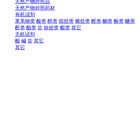
天然产物对照品
天然产物对照药材
有机试剂
苯系物类
酸类
醇类
烷烃类
烯烃类
醛类
酮类
酚类
醚类
酐类
酯类
盐
炔烃类
醌类
其它
无机试剂
酸
碱
盐
其它
其它