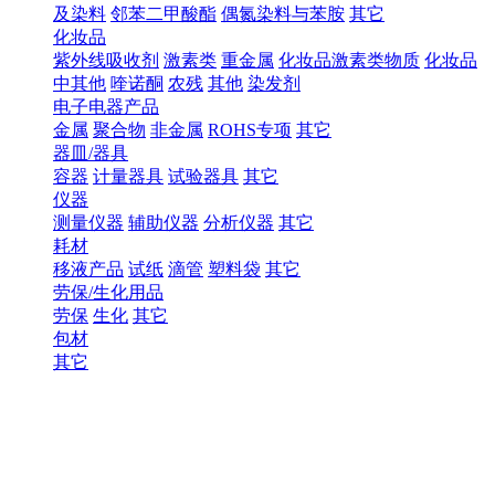
及染料
邻苯二甲酸酯
偶氮染料与苯胺
其它
化妆品
紫外线吸收剂
激素类
重金属
化妆品激素类物质
化妆品
中其他
喹诺酮
农残
其他
染发剂
电子电器产品
金属
聚合物
非金属
ROHS专项
其它
器皿/器具
容器
计量器具
试验器具
其它
仪器
测量仪器
辅助仪器
分析仪器
其它
耗材
移液产品
试纸
滴管
塑料袋
其它
劳保/生化用品
劳保
生化
其它
包材
其它