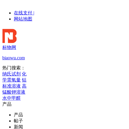
在线支付
|
网站地图
标物网
biaowu.com
热门搜索：
纳氏试剂
化
学需氧量
钴
标准溶液
高
锰酸钾溶液
水中甲醛
产品
产品
帖子
新闻