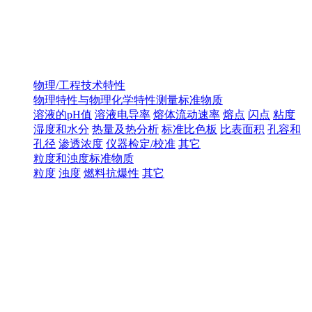
物理/工程技术特性
物理特性与物理化学特性测量标准物质
溶液的pH值
溶液电导率
熔体流动速率
熔点
闪点
粘度
湿度和水分
热量及热分析
标准比色板
比表面积
孔容和
孔径
渗透浓度
仪器检定/校准
其它
粒度和浊度标准物质
粒度
浊度
燃料抗爆性
其它