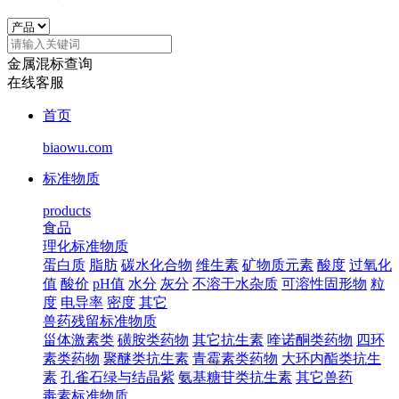
金属混标查询
在线客服
首页
biaowu.com
标准物质
products
食品
理化标准物质
蛋白质
脂肪
碳水化合物
维生素
矿物质元素
酸度
过氧化
值
酸价
pH值
水分
灰分
不溶于水杂质
可溶性固形物
粒
度
电导率
密度
其它
兽药残留标准物质
甾体激素类
磺胺类药物
其它抗生素
喹诺酮类药物
四环
素类药物
聚醚类抗生素
青霉素类药物
大环内酯类抗生
素
孔雀石绿与结晶紫
氨基糖苷类抗生素
其它兽药
毒素标准物质