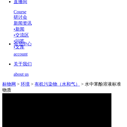
直播间
Course
研讨会
新闻资讯
•
新闻
•
交流区
•
问答
会员中心
•
文库
account
关于我们
about us
标物网
>
环境
>
有机污染物（水和气）
>
水中苯酚溶液标准
物质