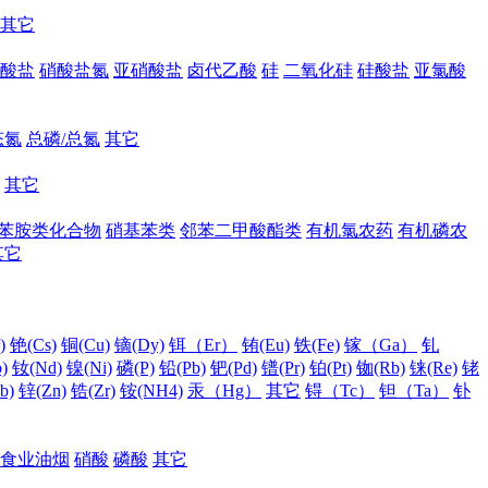
其它
酸盐
硝酸盐氮
亚硝酸盐
卤代乙酸
硅
二氧化硅
硅酸盐
亚氯酸
态氮
总磷/总氮
其它
其它
苯胺类化合物
硝基苯类
邻苯二甲酸酯类
有机氯农药
有机磷农
其它
)
铯(Cs)
铜(Cu)
镝(Dy)
铒（Er）
铕(Eu)
铁(Fe)
镓（Ga）
钆
)
钕(Nd)
镍(Ni)
磷(P)
铅(Pb)
钯(Pd)
镨(Pr)
铂(Pt)
铷(Rb)
铼(Re)
铑
b)
锌(Zn)
锆(Zr)
铵(NH4)
汞（Hg）
其它
锝（Tc）
钽（Ta）
钋
食业油烟
硝酸
磷酸
其它