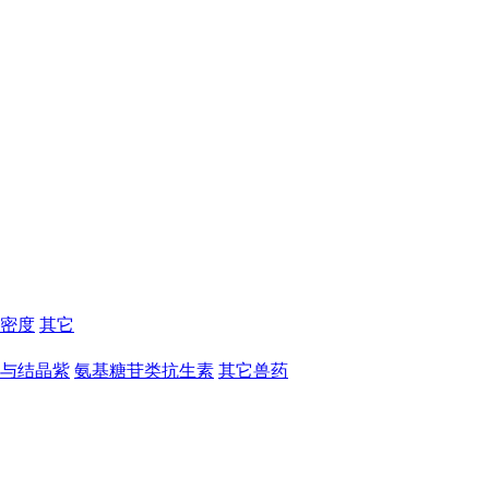
密度
其它
与结晶紫
氨基糖苷类抗生素
其它兽药