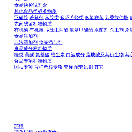
食品快检试剂盒
其他食品类标准物质
亚硝胺
杀鼠剂
苯胺类
多环芳烃类
多氯联苯
芳香族伯胺
农药残留标准物质
有机磷
有机氯
拟除虫菊酯
氨基甲酸酯
杀菌剂
杀虫剂
杀
食品添加剂
非法添加剂
食品添加剂
食品成分标准物质
糖类
黄酮
氨基酸
维生素
白酒成分
脂肪酸及其衍生物
其
食品专项标准物质
国抽专项
盲样考核专项
套标
配套试剂
其它
环境