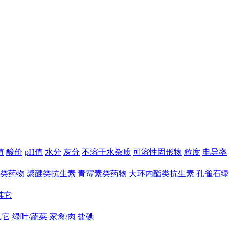
值
酸价
pH值
水分
灰分
不溶于水杂质
可溶性固形物
粒度
电导率
类药物
聚醚类抗生素
青霉素类药物
大环内酯类抗生素
孔雀石绿
其它
其它
绿叶/蔬菜
家禽/肉
盐碘