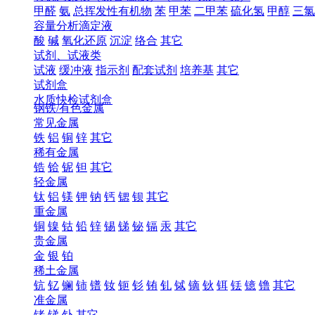
甲醛
氨
总挥发性有机物
苯
甲苯
二甲苯
硫化氢
甲醇
三氯
容量分析滴定液
酸
碱
氧化还原
沉淀
络合
其它
试剂、试液类
试液
缓冲液
指示剂
配套试剂
培养基
其它
试剂盒
水质快检试剂盒
钢铁/有色金属
常见金属
铁
铝
铜
锌
其它
稀有金属
锆
铪
铌
钽
其它
轻金属
钛
铝
镁
钾
钠
钙
锶
钡
其它
重金属
铜
镍
钴
铅
锌
锡
锑
铋
镉
汞
其它
贵金属
金
银
铂
稀土金属
钪
钇
镧
铈
镨
钕
钷
钐
铕
钆
铽
镝
钬
铒
铥
镱
镥
其它
准金属
锗
锑
钋
其它