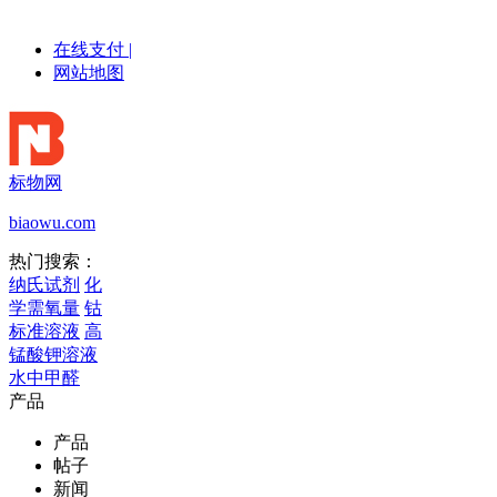
在线支付
|
网站地图
标物网
biaowu.com
热门搜索：
纳氏试剂
化
学需氧量
钴
标准溶液
高
锰酸钾溶液
水中甲醛
产品
产品
帖子
新闻