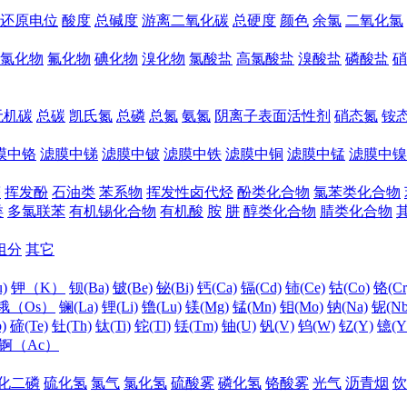
还原电位
酸度
总碱度
游离二氧化碳
总硬度
颜色
余氯
二氧化氯
氯化物
氟化物
碘化物
溴化物
氯酸盐
高氯酸盐
溴酸盐
磷酸盐
硝
无机碳
总碳
凯氏氮
总磷
总氮
氨氮
阴离子表面活性剂
硝态氮
铵
膜中铬
滤膜中锑
滤膜中铍
滤膜中铁
滤膜中铜
滤膜中锰
滤膜中镍
醛
挥发酚
石油类
苯系物
挥发性卤代烃
酚类化合物
氯苯类化合物
类
多氯联苯
有机锡化合物
有机酸
胺
肼
醇类化合物
腈类化合物
组分
其它
)
钾（K）
钡(Ba)
铍(Be)
铋(Bi)
钙(Ca)
镉(Cd)
铈(Ce)
钴(Co)
铬(Cr
锇（Os）
镧(La)
锂(Li)
镥(Lu)
镁(Mg)
锰(Mn)
钼(Mo)
钠(Na)
铌(Nb
)
碲(Te)
钍(Th)
钛(Ti)
铊(Tl)
铥(Tm)
铀(U)
钒(V)
钨(W)
钇(Y)
镱(Y
锕（Ac）
化二磷
硫化氢
氯气
氯化氢
硫酸雾
磷化氢
铬酸雾
光气
沥青烟
饮