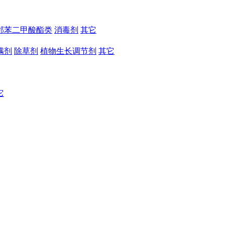
邻苯二甲酸酯类
消毒剂
其它
螨剂
除草剂
植物生长调节剂
其它
它