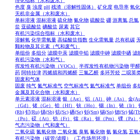
理化指标（水和废水）
色度
臭
浊度
pH
残渣（溶解性固体）
矿化度
电导率
氧化
无机非金属（水和废水）
单标溶液
混标溶液
硫化物
氰化物
硫酸盐
硼
游离氯
总氯
盐
亚硫酸盐
碘酸盐
尿素
其它
有机污染综合指标（水和废水）
溶解氧
化学需氧量
高锰酸盐指数
生化需氧量
总有机碳
颗粒物及其元素（气和废气）
单组份
多组分
滤膜中汞
滤膜中铅
滤膜中砷
滤膜中硒
滤
有机污染物（水和气）
挥发性有机污染物（VOCs）
半挥发性有机物污染物
甲
药
阿特拉津
丙烯腈和丙烯醛
三氯乙醛
多环芳烃
二噁英
固废和气体
固废
纯气
氮气标准气
空气标准气
氦气标准气
单组份
多
金属及其化合物（水和废水）
单元素溶液
混标溶液
银（Ag）
铝（Al）
砷（As）
金(Au
（Gd）
锗（Ge）
铪（Hf）
钬（Ho）
铟（In）
铱（Ir）
(Rh)
钌(Ru)
锑(Sb)
钪(Sc)
硒(Se)
钐(Sm)
锡(Sn)
锶(Sr)
铽(Tb
（Po）
砹（At）
钫（Fr）
镭（Ra）
钷（Pm）
镤（Pa）
气态污染物（气和废气）
二氧化硫
氮氧化物
二氧化氮
臭氧
氟化物
氨
氰化氢
五氧
有机污染物（碳管/滤膜）（工作场所环境）