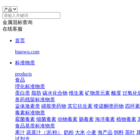
金属混标查询
在线客服
首页
biaowu.com
标准物质
products
食品
理化标准物质
蛋白质
脂肪
碳水化合物
维生素
矿物质元素
酸度
过氧化
兽药残留标准物质
甾体激素类
磺胺类药物
其它抗生素
喹诺酮类药物
四环素
毒素标准物质
霉菌毒素
细菌毒素
动物毒素
肠毒素
海洋毒素
植物毒素
食品基质标准物质
果汁
蔬菜汁（泥/粉）
奶粉
大米
小麦
海产品
饲料
茶叶
试剂盒