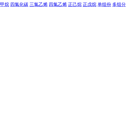
甲烷
四氯化碳
三氯乙烯
四氯乙烯
正己烷
正戊烷
单组份
多组分