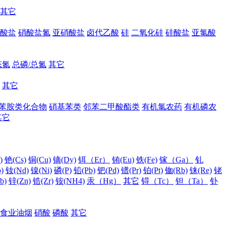
其它
酸盐
硝酸盐氮
亚硝酸盐
卤代乙酸
硅
二氧化硅
硅酸盐
亚氯酸
态氮
总磷/总氮
其它
其它
苯胺类化合物
硝基苯类
邻苯二甲酸酯类
有机氯农药
有机磷农
其它
)
铯(Cs)
铜(Cu)
镝(Dy)
铒（Er）
铕(Eu)
铁(Fe)
镓（Ga）
钆
)
钕(Nd)
镍(Ni)
磷(P)
铅(Pb)
钯(Pd)
镨(Pr)
铂(Pt)
铷(Rb)
铼(Re)
铑
b)
锌(Zn)
锆(Zr)
铵(NH4)
汞（Hg）
其它
锝（Tc）
钽（Ta）
钋
食业油烟
硝酸
磷酸
其它