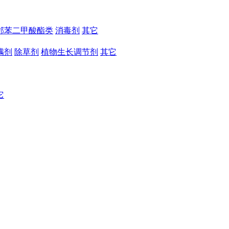
邻苯二甲酸酯类
消毒剂
其它
螨剂
除草剂
植物生长调节剂
其它
它