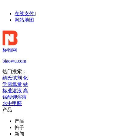
在线支付
|
网站地图
标物网
biaowu.com
热门搜索：
纳氏试剂
化
学需氧量
钴
标准溶液
高
锰酸钾溶液
水中甲醛
产品
产品
帖子
新闻