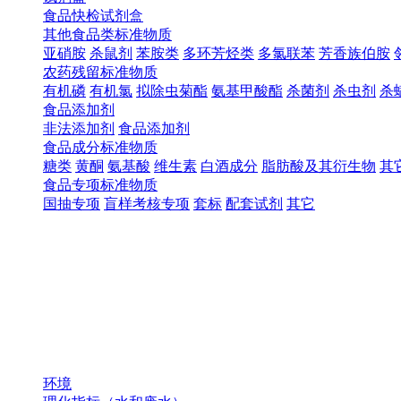
食品快检试剂盒
其他食品类标准物质
亚硝胺
杀鼠剂
苯胺类
多环芳烃类
多氯联苯
芳香族伯胺
农药残留标准物质
有机磷
有机氯
拟除虫菊酯
氨基甲酸酯
杀菌剂
杀虫剂
杀
食品添加剂
非法添加剂
食品添加剂
食品成分标准物质
糖类
黄酮
氨基酸
维生素
白酒成分
脂肪酸及其衍生物
其
食品专项标准物质
国抽专项
盲样考核专项
套标
配套试剂
其它
环境