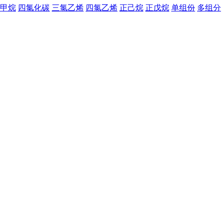
甲烷
四氯化碳
三氯乙烯
四氯乙烯
正己烷
正戊烷
单组份
多组分