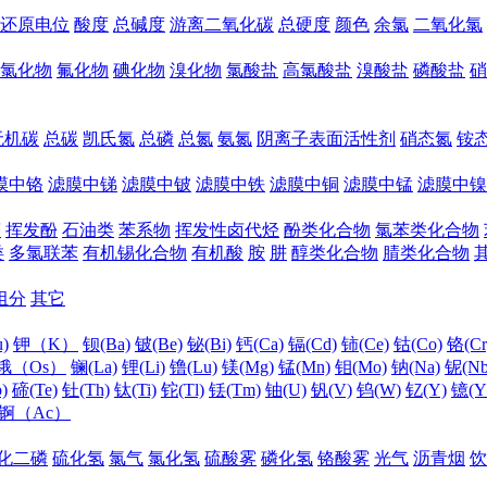
还原电位
酸度
总碱度
游离二氧化碳
总硬度
颜色
余氯
二氧化氯
氯化物
氟化物
碘化物
溴化物
氯酸盐
高氯酸盐
溴酸盐
磷酸盐
硝
无机碳
总碳
凯氏氮
总磷
总氮
氨氮
阴离子表面活性剂
硝态氮
铵
膜中铬
滤膜中锑
滤膜中铍
滤膜中铁
滤膜中铜
滤膜中锰
滤膜中镍
醛
挥发酚
石油类
苯系物
挥发性卤代烃
酚类化合物
氯苯类化合物
类
多氯联苯
有机锡化合物
有机酸
胺
肼
醇类化合物
腈类化合物
组分
其它
)
钾（K）
钡(Ba)
铍(Be)
铋(Bi)
钙(Ca)
镉(Cd)
铈(Ce)
钴(Co)
铬(Cr
锇（Os）
镧(La)
锂(Li)
镥(Lu)
镁(Mg)
锰(Mn)
钼(Mo)
钠(Na)
铌(Nb
)
碲(Te)
钍(Th)
钛(Ti)
铊(Tl)
铥(Tm)
铀(U)
钒(V)
钨(W)
钇(Y)
镱(Y
锕（Ac）
化二磷
硫化氢
氯气
氯化氢
硫酸雾
磷化氢
铬酸雾
光气
沥青烟
饮