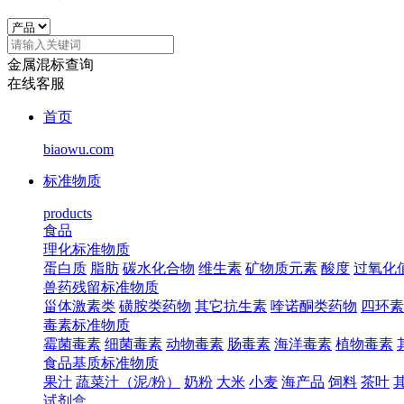
金属混标查询
在线客服
首页
biaowu.com
标准物质
products
食品
理化标准物质
蛋白质
脂肪
碳水化合物
维生素
矿物质元素
酸度
过氧化
兽药残留标准物质
甾体激素类
磺胺类药物
其它抗生素
喹诺酮类药物
四环素
毒素标准物质
霉菌毒素
细菌毒素
动物毒素
肠毒素
海洋毒素
植物毒素
食品基质标准物质
果汁
蔬菜汁（泥/粉）
奶粉
大米
小麦
海产品
饲料
茶叶
试剂盒