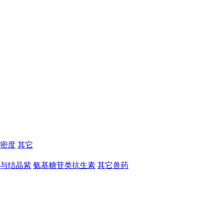
密度
其它
与结晶紫
氨基糖苷类抗生素
其它兽药