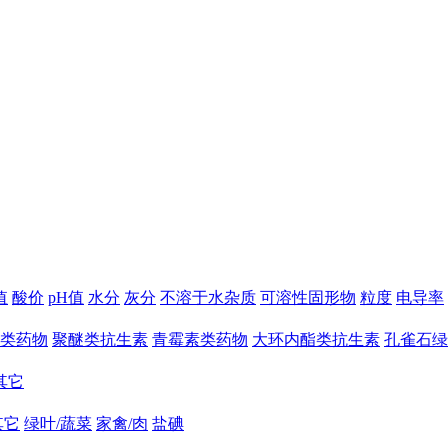
值
酸价
pH值
水分
灰分
不溶于水杂质
可溶性固形物
粒度
电导率
类药物
聚醚类抗生素
青霉素类药物
大环内酯类抗生素
孔雀石绿
其它
其它
绿叶/蔬菜
家禽/肉
盐碘