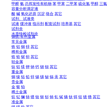
甲醛
氨
总挥发性有机物
苯
甲苯
二甲苯
硫化氢
甲醇
三氯
容量分析滴定液
酸
碱
氧化还原
沉淀
络合
其它
试剂、试液类
试液
缓冲液
指示剂
配套试剂
培养基
其它
试剂盒
水质快检试剂盒
钢铁/有色金属
常见金属
铁
铝
铜
锌
其它
稀有金属
锆
铪
铌
钽
其它
轻金属
钛
铝
镁
钾
钠
钙
锶
钡
其它
重金属
铜
镍
钴
铅
锌
锡
锑
铋
镉
汞
其它
贵金属
金
银
铂
稀土金属
钪
钇
镧
铈
镨
钕
钷
钐
铕
钆
铽
镝
钬
铒
铥
镱
镥
其它
准金属
锗
锑
钋
其它