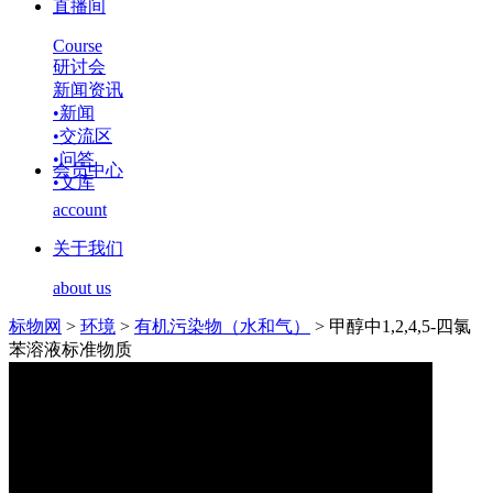
直播间
Course
研讨会
新闻资讯
•
新闻
•
交流区
•
问答
会员中心
•
文库
account
关于我们
about us
标物网
>
环境
>
有机污染物（水和气）
>
甲醇中1,2,4,5-四氯
苯溶液标准物质