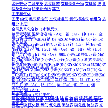
多环芳烃
二噁英类
多氯联苯
有机锡化合物
有机酸
胺
肼
醇类化合物
腈类化合物
其它
固废和气体
固废
纯气
氮气标准气
空气标准气
氦气标准气
单组份
多
组分
其它
金属及其化合物（水和废水）
单元素溶液
混标溶液
银（Ag）
铝（Al）
砷（As）
金
钢铁/有色金属
(Au)
钾（K）
钡(Ba)
铍(Be)
铋(Bi)
钙(Ca)
镉(Cd)
铈(Ce)
常见金属
钴(Co)
铬(Cr)
铯(Cs)
铜(Cu)
镝(Dy)
铒（Er）
铕(Eu)
铁
铁
铝
铜
锌
其它
(Fe)
镓（Ga）
钆（Gd）
锗（Ge）
铪（Hf）
钬（Ho）
稀有金属
铟（In）
铱（Ir）
锇（Os）
镧(La)
锂(Li)
镥(Lu)
镁(Mg)
锆
铪
铌
钽
其它
锰(Mn)
钼(Mo)
钠(Na)
铌(Nb)
钕(Nd)
镍(Ni)
磷(P)
铅(Pb)
轻金属
钯(Pd)
镨(Pr)
铂(Pt)
铷(Rb)
铼(Re)
铑(Rh)
钌(Ru)
锑(Sb)
钪
钛
铝
镁
钾
钠
钙
锶
钡
其它
(Sc)
硒(Se)
钐(Sm)
锡(Sn)
锶(Sr)
铽(Tb)
碲(Te)
钍(Th)
钛
重金属
(Ti)
铊(Tl)
铥(Tm)
铀(U)
钒(V)
钨(W)
钇(Y)
镱(Yb)
锌(Zn)
铜
镍
钴
铅
锌
锡
锑
铋
镉
汞
其它
锆(Zr)
铵(NH4)
汞（Hg）
其它
锝（Tc）
钽（Ta）
钋
贵金属
（Po）
砹（At）
钫（Fr）
镭（Ra）
钷（Pm）
镤
金
银
铂
（Pa）
锕（Ac）
稀土金属
气态污染物（气和废气）
钪
钇
镧
铈
镨
钕
钷
钐
铕
钆
铽
镝
钬
铒
铥
镱
镥
其它
二氧化硫
氮氧化物
二氧化氮
臭氧
氟化物
氨
氰化氢
五
准金属
氧化二磷
硫化氢
氯气
氯化氢
硫酸雾
磷化氢
铬酸雾
光
锗
锑
钋
其它