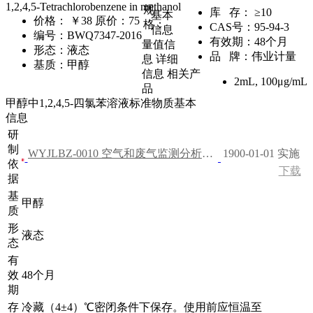
1,2,4,5-Tetrachlorobenzene in methanol
规
库 存：
≥10
基本
价格：
￥38
原价：75
格：
CAS号：
95-94-3
信息
编号：
BWQ7347-2016
有效期：
48个月
量值信
形态：
液态
品 牌：
伟业计量
息
详细
基质：
甲醇
信息
相关产
2mL
,
100μg/mL
品
甲醇中1,2,4,5-四氯苯溶液标准物质基本
信息
研
制
WYJLBZ-0010 空气和废气监测分析方法（第四版）
1900-01-01 实施
依
下载
据
基
甲醇
质
形
液态
态
有
效
48个月
期
存
冷藏（4±4）℃密闭条件下保存。使用前应恒温至