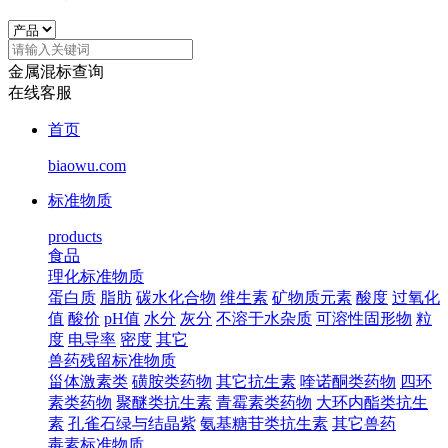
金属混标查询
在线客服
首页
biaowu.com
标准物质
products
食品
理化标准物质
蛋白质
脂肪
碳水化合物
维生素
矿物质元素
酸度
过氧化
值
酸价
pH值
水分
灰分
不溶于水杂质
可溶性固形物
粒
度
电导率
密度
其它
兽药残留标准物质
甾体激素类
磺胺类药物
其它抗生素
喹诺酮类药物
四环
素类药物
聚醚类抗生素
青霉素类药物
大环内酯类抗生
素
孔雀石绿与结晶紫
氨基糖苷类抗生素
其它兽药
毒素标准物质