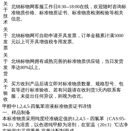
关
北纳标物网客服工作日8:30--18:00在线，欢迎随时咨询标
于
准物质价格、标准物质证书、标准物质检测检验等相关
技
信息。
术
关
于
北纳标物网可自助申请开具发票，订单金额累计满5000
发
元以上可开具增值税专用发票。
票
关
于
北纳标物网拥有成熟完善的标准物质供应链，当日发货
发
率达80%以上。
货
关
买方收到产品后请立即对标准物质数量、规格型号、包
于
装等进行标准验收。若有问题请在收到货3天内联系客
验
服，未提出任何异议，则视为收讫。
收
甲醇中1,2,4,5-四氯苯溶液标准物质证书详情
一、样品制备
本标准物质采用纯度经准确定值的1,2,4,5－四氯苯（CAS:95-
94-3）为溶质，以色谱纯甲醇为溶剂，在室温（20±3）℃洁净
实验室中采用重量-容量法配制而成。