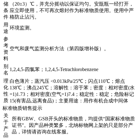
储
（20±3）℃，并充分摇动以保证均匀。安瓿瓶一经打开，
条
应立即使用，不可再次熔封作为标准物质使用。使用中严
件
格防止沾污。
用
环境监测。
途
参
考
空气和废气监测分析方法（第四版增补版）。
资
料
别
1,2,4,5-四氯苯；1,2,4,5-Tetrachlorobenzene
名
理
白色薄片；蒸汽压 <0.013kPa/25℃；闪点110℃；熔点
化
138℃；沸点245℃；溶解性：溶于苯；密度：相对密度(水
性
=1)1.73；相对密度(空气=1)7.4；稳定性：稳定；危险标记
质
15(有害品,远离食品)；主要用途：用作有机合成中间体
标准物质销售提示
关
所有GBW、GSB开头的标准物质，均提供“国家标准物质
于
证书”。因产品种类繁多，北纳标物网上架的只是部分产
产
品，详情请咨询在线客服。
品