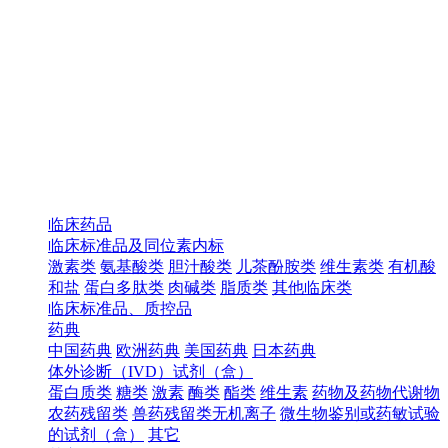
临床药品
临床标准品及同位素内标
激素类
氨基酸类
胆汁酸类
儿茶酚胺类
维生素类
有机酸
和盐
蛋白多肽类
肉碱类
脂质类
其他临床类
临床标准品、质控品
药典
中国药典
欧洲药典
美国药典
日本药典
体外诊断（IVD）试剂（盒）
蛋白质类
糖类
激素
酶类
酯类
维生素
药物及药物代谢物
农药残留类
兽药残留类无机离子
微生物鉴别或药敏试验
的试剂（盒）
其它