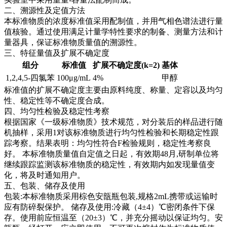
二、溯源性及定值方法
本标准物质的浓度标准值采用配制值，并用气相色谱法进行量
值核验。通过使用满足计量学特性要求的制备、测量方法和计
量器具，保证标准物质量值的溯源性。
三、特征量值及扩展不确定度
组分
标准值
扩展不确定度(k=2)
基体
1,2,4,5-四氯苯
100μg/mL
4%
甲醇
标准值的扩展不确定度主要由原料纯度、称量、定容以及均匀
性、稳定性等不确定度合成。
四、均匀性检验及稳定性考察
根据国家《一级标准物质》技术规范，对分装后的样品进行随
机抽样，采用1对该标准物质进行均匀性检验和长期稳定性跟
踪考察。结果表明：均匀性符合F检验规则，稳定性考察良
好。
本标准物质量值自定值之日起，有效期48月,研制单位将
继续跟踪监测该标准物质的稳定性，有效期内如发现量值变
化，将及时通知用户。
五、包装、储存及使用
包装:本标准物质采用棕色安瓿瓶包装,规格2mL携带或运输时
应有防碎裂保护。 储存及使用:冷藏（4±4）℃密闭条件下保
存。使用前应恒温至（20±3）℃，并充分摇动以保证均匀。安