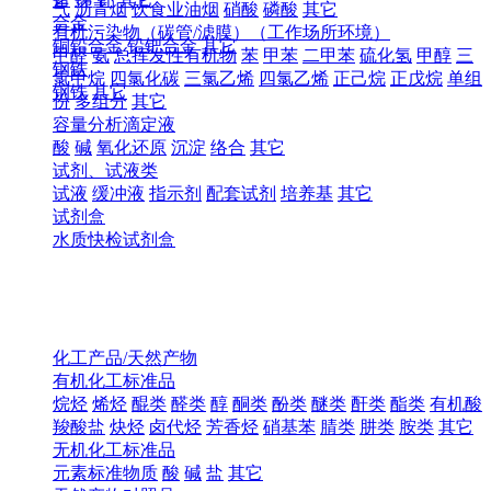
气
沥青烟
饮食业油烟
硝酸
磷酸
其它
合金
有机污染物（碳管/滤膜）（工作场所环境）
铜铅合金
铅钯合金
其它
甲醛
氨
总挥发性有机物
苯
甲苯
二甲苯
硫化氢
甲醇
三
钢铁
氯甲烷
四氯化碳
三氯乙烯
四氯乙烯
正己烷
正戊烷
单组
钢铁
其它
份
多组分
其它
容量分析滴定液
酸
碱
氧化还原
沉淀
络合
其它
试剂、试液类
试液
缓冲液
指示剂
配套试剂
培养基
其它
试剂盒
水质快检试剂盒
化工产品/天然产物
有机化工标准品
烷烃
烯烃
醌类
醛类
醇
酮类
酚类
醚类
酐类
酯类
有机酸
羧酸盐
炔烃
卤代烃
芳香烃
硝基苯
腈类
肼类
胺类
其它
无机化工标准品
元素标准物质
酸
碱
盐
其它