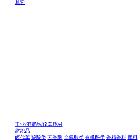
其它
工业/消费品/仪器耗材
纺织品
卤代苯
羧酸类
芳香酸
全氟酸类
有机酚类
香精香料
颜料