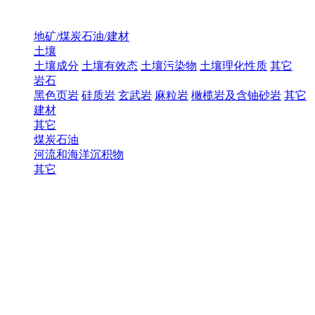
地矿/煤炭石油/建材
土壤
土壤成分
土壤有效态
土壤污染物
土壤理化性质
其它
岩石
黑色页岩
硅质岩
玄武岩
麻粒岩
橄榄岩及含铀砂岩
其它
建材
其它
煤炭石油
河流和海洋沉积物
其它