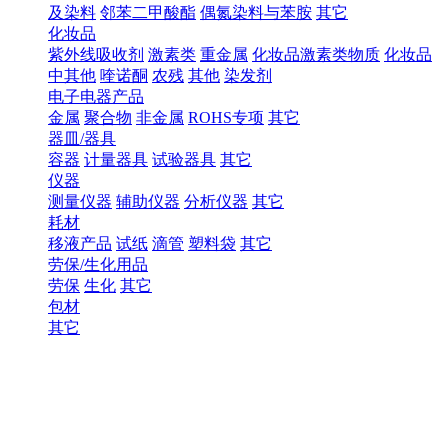
及染料
邻苯二甲酸酯
偶氮染料与苯胺
其它
化妆品
紫外线吸收剂
激素类
重金属
化妆品激素类物质
化妆品
中其他
喹诺酮
农残
其他
染发剂
电子电器产品
金属
聚合物
非金属
ROHS专项
其它
器皿/器具
容器
计量器具
试验器具
其它
仪器
测量仪器
辅助仪器
分析仪器
其它
耗材
移液产品
试纸
滴管
塑料袋
其它
劳保/生化用品
劳保
生化
其它
包材
其它