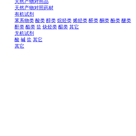
天然产物对照品
天然产物对照药材
有机试剂
苯系物类
酸类
醇类
烷烃类
烯烃类
醛类
酮类
酚类
醚类
酐类
酯类
盐
炔烃类
醌类
其它
无机试剂
酸
碱
盐
其它
其它