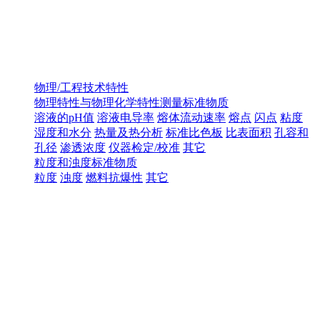
物理/工程技术特性
物理特性与物理化学特性测量标准物质
溶液的pH值
溶液电导率
熔体流动速率
熔点
闪点
粘度
湿度和水分
热量及热分析
标准比色板
比表面积
孔容和
孔径
渗透浓度
仪器检定/校准
其它
粒度和浊度标准物质
粒度
浊度
燃料抗爆性
其它