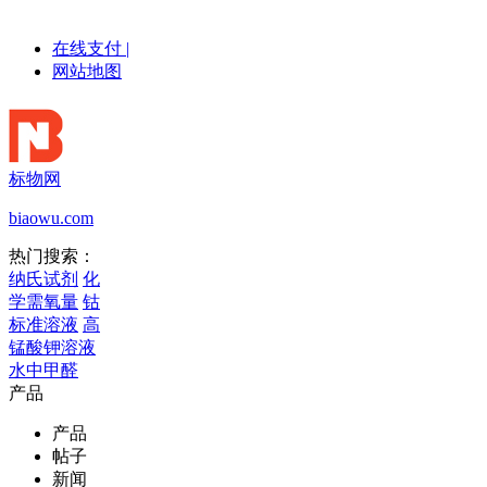
在线支付
|
网站地图
标物网
biaowu.com
热门搜索：
纳氏试剂
化
学需氧量
钴
标准溶液
高
锰酸钾溶液
水中甲醛
产品
产品
帖子
新闻