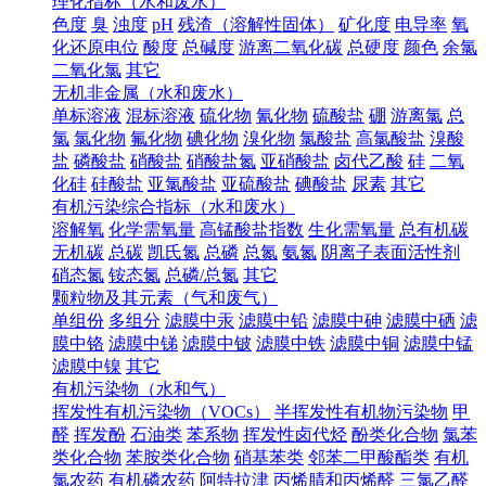
理化指标（水和废水）
色度
臭
浊度
pH
残渣（溶解性固体）
矿化度
电导率
氧
化还原电位
酸度
总碱度
游离二氧化碳
总硬度
颜色
余氯
二氧化氯
其它
无机非金属（水和废水）
单标溶液
混标溶液
硫化物
氰化物
硫酸盐
硼
游离氯
总
氯
氯化物
氟化物
碘化物
溴化物
氯酸盐
高氯酸盐
溴酸
盐
磷酸盐
硝酸盐
硝酸盐氮
亚硝酸盐
卤代乙酸
硅
二氧
化硅
硅酸盐
亚氯酸盐
亚硫酸盐
碘酸盐
尿素
其它
有机污染综合指标（水和废水）
溶解氧
化学需氧量
高锰酸盐指数
生化需氧量
总有机碳
无机碳
总碳
凯氏氮
总磷
总氮
氨氮
阴离子表面活性剂
硝态氮
铵态氮
总磷/总氮
其它
颗粒物及其元素（气和废气）
单组份
多组分
滤膜中汞
滤膜中铅
滤膜中砷
滤膜中硒
滤
膜中铬
滤膜中锑
滤膜中铍
滤膜中铁
滤膜中铜
滤膜中锰
滤膜中镍
其它
有机污染物（水和气）
挥发性有机污染物（VOCs）
半挥发性有机物污染物
甲
醛
挥发酚
石油类
苯系物
挥发性卤代烃
酚类化合物
氯苯
类化合物
苯胺类化合物
硝基苯类
邻苯二甲酸酯类
有机
氯农药
有机磷农药
阿特拉津
丙烯腈和丙烯醛
三氯乙醛