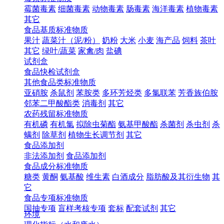
霉菌毒素
细菌毒素
动物毒素
肠毒素
海洋毒素
植物毒素
其它
食品基质标准物质
果汁
蔬菜汁（泥/粉）
奶粉
大米
小麦
海产品
饲料
茶叶
其它
绿叶/蔬菜
家禽/肉
盐碘
试剂盒
食品快检试剂盒
其他食品类标准物质
亚硝胺
杀鼠剂
苯胺类
多环芳烃类
多氯联苯
芳香族伯胺
邻苯二甲酸酯类
消毒剂
其它
农药残留标准物质
有机磷
有机氯
拟除虫菊酯
氨基甲酸酯
杀菌剂
杀虫剂
杀
螨剂
除草剂
植物生长调节剂
其它
食品添加剂
非法添加剂
食品添加剂
食品成分标准物质
糖类
黄酮
氨基酸
维生素
白酒成分
脂肪酸及其衍生物
其
它
食品专项标准物质
国抽专项
盲样考核专项
套标
配套试剂
其它
环境