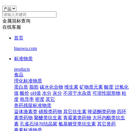
金属混标查询
在线客服
首页
biaowu.com
标准物质
products
食品
理化标准物质
蛋白质
脂肪
碳水化合物
维生素
矿物质元素
酸度
过氧化
值
酸价
pH值
水分
灰分
不溶于水杂质
可溶性固形物
粒
度
电导率
密度
其它
兽药残留标准物质
甾体激素类
磺胺类药物
其它抗生素
喹诺酮类药物
四环
素类药物
聚醚类抗生素
青霉素类药物
大环内酯类抗生
素
孔雀石绿与结晶紫
氨基糖苷类抗生素
其它兽药
毒素标准物质