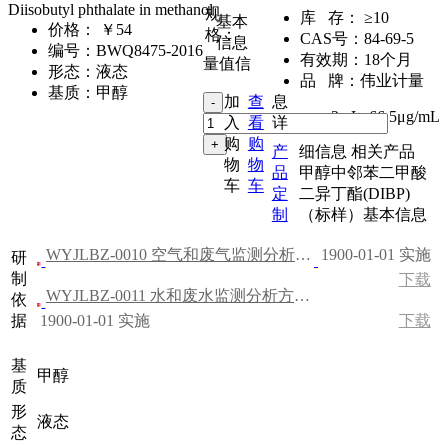
Diisobutyl phthalate in methanol
规
库 存：
≥10
基本
价格：
￥54
格：
CAS号：
84-69-5
信息
编号：
BWQ8475-2016
有效期：
18个月
量值信
形态：
液态
品 牌：
伟业计量
基质：
甲醇
加
查
息
2mL
,
66.5μg/mL
入
看
详
购
购
产
细信息
相关产品
物
物
品
甲醇中邻苯二甲酸
车
车
定
二异丁酯(DIBP)
制
（标样）基本信息
WYJLBZ-0010 空气和废气监测分析方法（第四版）
1900-01-01 实施
研
制
下载
WYJLBZ-0011 水和废水监测分析方法（第四版）
依
据
1900-01-01 实施
下载
基
甲醇
质
形
液态
态