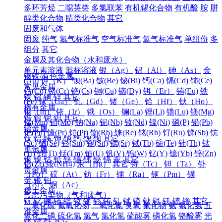
多环芳烃
二噁英类
多氯联苯
有机锡化合物
有机酸
胺
肼
醇类化合物
腈类化合物
其它
固废和气体
固废
纯气
氮气标准气
空气标准气
氦气标准气
单组份
多
组分
其它
金属及其化合物（水和废水）
单元素溶液
混标溶液
银（Ag）
铝（Al）
砷（As）
金
钢铁/有色金属
(Au)
钾（K）
钡(Ba)
铍(Be)
铋(Bi)
钙(Ca)
镉(Cd)
铈(Ce)
常见金属
钴(Co)
铬(Cr)
铯(Cs)
铜(Cu)
镝(Dy)
铒（Er）
铕(Eu)
铁
铁
铝
铜
锌
其它
(Fe)
镓（Ga）
钆（Gd）
锗（Ge）
铪（Hf）
钬（Ho）
稀有金属
铟（In）
铱（Ir）
锇（Os）
镧(La)
锂(Li)
镥(Lu)
镁(Mg)
锆
铪
铌
钽
其它
锰(Mn)
钼(Mo)
钠(Na)
铌(Nb)
钕(Nd)
镍(Ni)
磷(P)
铅(Pb)
轻金属
钯(Pd)
镨(Pr)
铂(Pt)
铷(Rb)
铼(Re)
铑(Rh)
钌(Ru)
锑(Sb)
钪
钛
铝
镁
钾
钠
钙
锶
钡
其它
(Sc)
硒(Se)
钐(Sm)
锡(Sn)
锶(Sr)
铽(Tb)
碲(Te)
钍(Th)
钛
重金属
(Ti)
铊(Tl)
铥(Tm)
铀(U)
钒(V)
钨(W)
钇(Y)
镱(Yb)
锌(Zn)
铜
镍
钴
铅
锌
锡
锑
铋
镉
汞
其它
锆(Zr)
铵(NH4)
汞（Hg）
其它
锝（Tc）
钽（Ta）
钋
贵金属
（Po）
砹（At）
钫（Fr）
镭（Ra）
钷（Pm）
镤
金
银
铂
（Pa）
锕（Ac）
稀土金属
气态污染物（气和废气）
钪
钇
镧
铈
镨
钕
钷
钐
铕
钆
铽
镝
钬
铒
铥
镱
镥
其它
二氧化硫
氮氧化物
二氧化氮
臭氧
氟化物
氨
氰化氢
五
准金属
氧化二磷
硫化氢
氯气
氯化氢
硫酸雾
磷化氢
铬酸雾
光
锗
锑
钋
其它