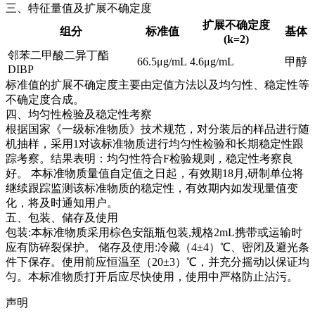
三、特征量值及扩展不确定度
扩展不确定度
组分
标准值
基体
(k=2)
邻苯二甲酸二异丁酯
66.5μg/mL
4.6μg/mL
甲醇
DIBP
标准值的扩展不确定度主要由定值方法以及均匀性、稳定性等
不确定度合成。
四、均匀性检验及稳定性考察
根据国家《一级标准物质》技术规范，对分装后的样品进行随
机抽样，采用1对该标准物质进行均匀性检验和长期稳定性跟
踪考察。结果表明：均匀性符合F检验规则，稳定性考察良
好。
本标准物质量值自定值之日起，有效期18月,研制单位将
继续跟踪监测该标准物质的稳定性，有效期内如发现量值变
化，将及时通知用户。
五、包装、储存及使用
包装:本标准物质采用棕色安瓿瓶包装,规格2mL携带或运输时
应有防碎裂保护。 储存及使用:冷藏（4±4）℃、密闭及避光条
件下保存。使用前应恒温至（20±3）℃，并充分摇动以保证均
匀。本标准物质打开后应尽快使用，使用中严格防止沾污。
声明