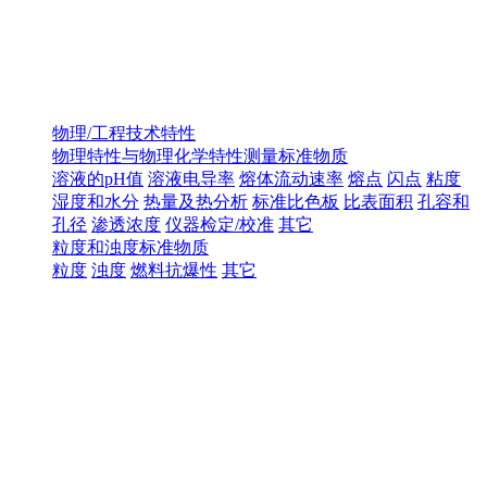
物理/工程技术特性
物理特性与物理化学特性测量标准物质
溶液的pH值
溶液电导率
熔体流动速率
熔点
闪点
粘度
湿度和水分
热量及热分析
标准比色板
比表面积
孔容和
孔径
渗透浓度
仪器检定/校准
其它
粒度和浊度标准物质
粒度
浊度
燃料抗爆性
其它