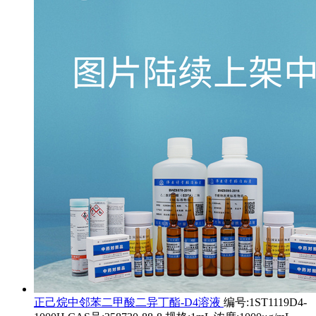
正己烷中邻苯二甲酸二异丁酯-D4溶液
编号:1ST1119D4-