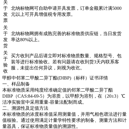
关
于
北纳标物网可自助申请开具发票，订单金额累计满5000
发
元以上可开具增值税专用发票。
票
关
于
北纳标物网拥有成熟完善的标准物质供应链，当日发货
发
率达80%以上。
货
关
买方收到产品后请立即对标准物质数量、规格型号、包
于
装等进行标准验收。若有问题请在收到货3天内联系客
验
服，未提出任何异议，则视为收讫。
收
甲醇中邻苯二甲酸二异丁酯(DIBP)（标样）证书详情
一、样品制备
本标准物质采用纯度经准确定值的邻苯二甲酸二异丁酯
DIBP（CAS:84-69-5）为溶质，以甲醇为溶剂，在（20±3）℃
洁净实验室中采用重量-容量法配制而成。
二、溯源性及定值方法
本标准物质的浓度标准值采用测量值，并用气相色谱法进行量
值核验。通过使用满足计量学特性要求的制备、测量方法和计
量器具，保证标准物质量值的溯源性。