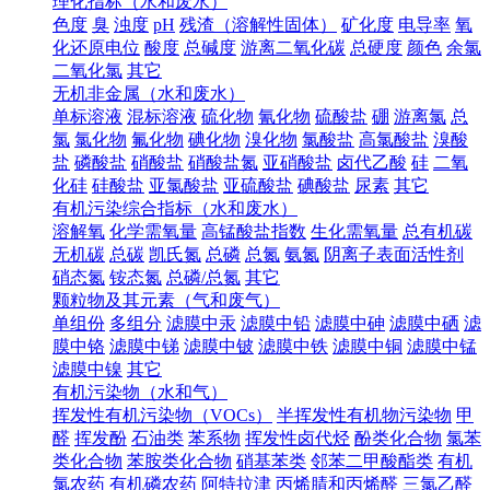
理化指标（水和废水）
色度
臭
浊度
pH
残渣（溶解性固体）
矿化度
电导率
氧
化还原电位
酸度
总碱度
游离二氧化碳
总硬度
颜色
余氯
二氧化氯
其它
无机非金属（水和废水）
单标溶液
混标溶液
硫化物
氰化物
硫酸盐
硼
游离氯
总
氯
氯化物
氟化物
碘化物
溴化物
氯酸盐
高氯酸盐
溴酸
盐
磷酸盐
硝酸盐
硝酸盐氮
亚硝酸盐
卤代乙酸
硅
二氧
化硅
硅酸盐
亚氯酸盐
亚硫酸盐
碘酸盐
尿素
其它
有机污染综合指标（水和废水）
溶解氧
化学需氧量
高锰酸盐指数
生化需氧量
总有机碳
无机碳
总碳
凯氏氮
总磷
总氮
氨氮
阴离子表面活性剂
硝态氮
铵态氮
总磷/总氮
其它
颗粒物及其元素（气和废气）
单组份
多组分
滤膜中汞
滤膜中铅
滤膜中砷
滤膜中硒
滤
膜中铬
滤膜中锑
滤膜中铍
滤膜中铁
滤膜中铜
滤膜中锰
滤膜中镍
其它
有机污染物（水和气）
挥发性有机污染物（VOCs）
半挥发性有机物污染物
甲
醛
挥发酚
石油类
苯系物
挥发性卤代烃
酚类化合物
氯苯
类化合物
苯胺类化合物
硝基苯类
邻苯二甲酸酯类
有机
氯农药
有机磷农药
阿特拉津
丙烯腈和丙烯醛
三氯乙醛