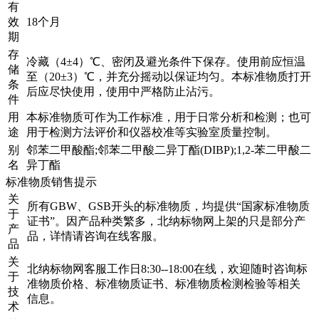
有
效
18个月
期
存
冷藏（4±4）℃、密闭及避光条件下保存。使用前应恒温
储
至（20±3）℃，并充分摇动以保证均匀。本标准物质打开
条
后应尽快使用，使用中严格防止沾污。
件
用
本标准物质可作为工作标准，用于日常分析和检测；也可
途
用于检测方法评价和仪器校准等实验室质量控制。
别
邻苯二甲酸酯;邻苯二甲酸二异丁酯(DIBP);1,2-苯二甲酸二
名
异丁酯
标准物质销售提示
关
所有GBW、GSB开头的标准物质，均提供“国家标准物质
于
证书”。因产品种类繁多，北纳标物网上架的只是部分产
产
品，详情请咨询在线客服。
品
关
北纳标物网客服工作日8:30--18:00在线，欢迎随时咨询标
于
准物质价格、标准物质证书、标准物质检测检验等相关
技
信息。
术