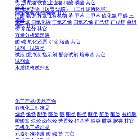
气
沥青烟
饮食业油烟
硝酸
磷酸
其它
合金
有机污染物（碳管/滤膜）（工作场所环境）
铜铅合金
铅钯合金
其它
甲醛
氨
总挥发性有机物
苯
甲苯
二甲苯
硫化氢
甲醇
三
钢铁
氯甲烷
四氯化碳
三氯乙烯
四氯乙烯
正己烷
正戊烷
单组
钢铁
其它
份
多组分
其它
容量分析滴定液
酸
碱
氧化还原
沉淀
络合
其它
试剂、试液类
试液
缓冲液
指示剂
配套试剂
培养基
其它
试剂盒
水质快检试剂盒
化工产品/天然产物
有机化工标准品
烷烃
烯烃
醌类
醛类
醇
酮类
酚类
醚类
酐类
酯类
有机酸
羧酸盐
炔烃
卤代烃
芳香烃
硝基苯
腈类
肼类
胺类
其它
无机化工标准品
元素标准物质
酸
碱
盐
其它