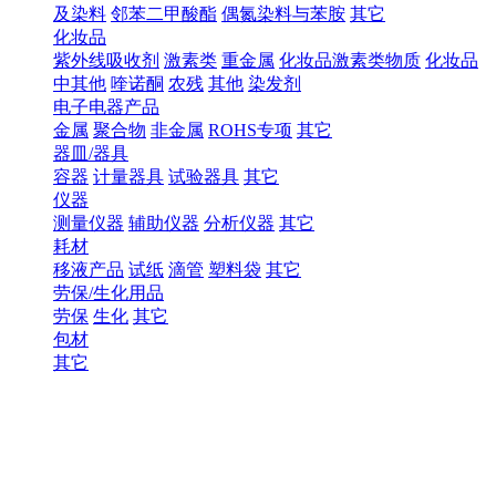
及染料
邻苯二甲酸酯
偶氮染料与苯胺
其它
化妆品
紫外线吸收剂
激素类
重金属
化妆品激素类物质
化妆品
中其他
喹诺酮
农残
其他
染发剂
电子电器产品
金属
聚合物
非金属
ROHS专项
其它
器皿/器具
容器
计量器具
试验器具
其它
仪器
测量仪器
辅助仪器
分析仪器
其它
耗材
移液产品
试纸
滴管
塑料袋
其它
劳保/生化用品
劳保
生化
其它
包材
其它