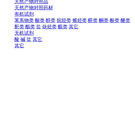
天然产物对照品
天然产物对照药材
有机试剂
苯系物类
酸类
醇类
烷烃类
烯烃类
醛类
酮类
酚类
醚类
酐类
酯类
盐
炔烃类
醌类
其它
无机试剂
酸
碱
盐
其它
其它