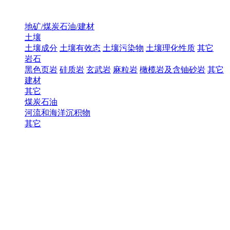
地矿/煤炭石油/建材
土壤
土壤成分
土壤有效态
土壤污染物
土壤理化性质
其它
岩石
黑色页岩
硅质岩
玄武岩
麻粒岩
橄榄岩及含铀砂岩
其它
建材
其它
煤炭石油
河流和海洋沉积物
其它