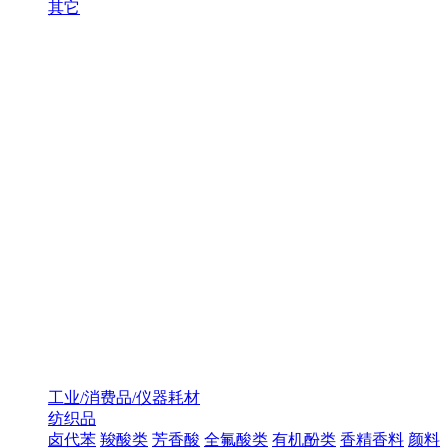
其它
工业/消费品/仪器耗材
纺织品
卤代苯
羧酸类
芳香酸
全氟酸类
有机酚类
香精香料
颜料