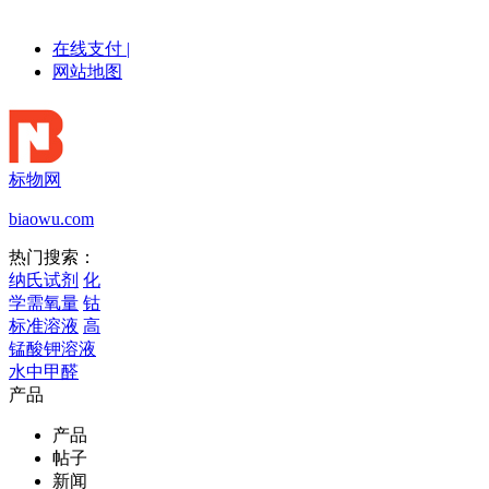
在线支付
|
网站地图
标物网
biaowu.com
热门搜索：
纳氏试剂
化
学需氧量
钴
标准溶液
高
锰酸钾溶液
水中甲醛
产品
产品
帖子
新闻