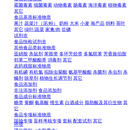
霉菌毒素
细菌毒素
动物毒素
肠毒素
海洋毒素
植物毒素
其它
食品基质标准物质
果汁
蔬菜汁（泥/粉）
奶粉
大米
小麦
海产品
饲料
茶叶
其它
绿叶/蔬菜
家禽/肉
盐碘
试剂盒
食品快检试剂盒
其他食品类标准物质
亚硝胺
杀鼠剂
苯胺类
多环芳烃类
多氯联苯
芳香族伯胺
邻苯二甲酸酯类
消毒剂
其它
农药残留标准物质
有机磷
有机氯
拟除虫菊酯
氨基甲酸酯
杀菌剂
杀虫剂
杀
螨剂
除草剂
植物生长调节剂
其它
食品添加剂
非法添加剂
食品添加剂
食品成分标准物质
糖类
黄酮
氨基酸
维生素
白酒成分
脂肪酸及其衍生物
其
它
食品专项标准物质
国抽专项
盲样考核专项
套标
配套试剂
其它
环境