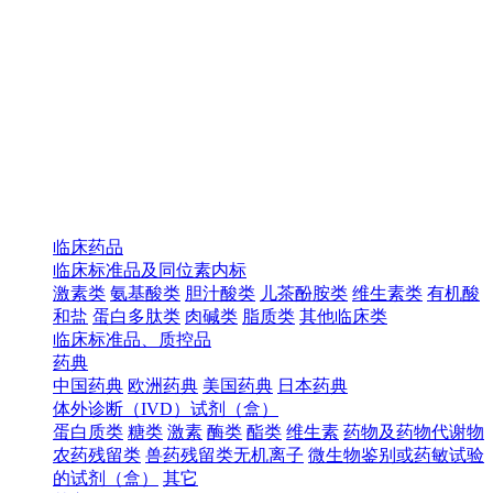
临床药品
临床标准品及同位素内标
激素类
氨基酸类
胆汁酸类
儿茶酚胺类
维生素类
有机酸
和盐
蛋白多肽类
肉碱类
脂质类
其他临床类
临床标准品、质控品
药典
中国药典
欧洲药典
美国药典
日本药典
体外诊断（IVD）试剂（盒）
蛋白质类
糖类
激素
酶类
酯类
维生素
药物及药物代谢物
农药残留类
兽药残留类无机离子
微生物鉴别或药敏试验
的试剂（盒）
其它