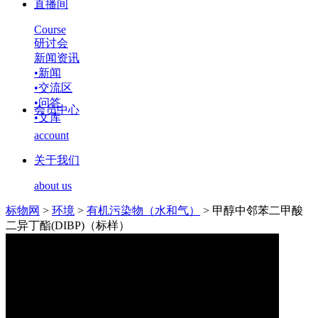
直播间
Course
研讨会
新闻资讯
•
新闻
•
交流区
•
问答
会员中心
•
文库
account
关于我们
about us
标物网
>
环境
>
有机污染物（水和气）
>
甲醇中邻苯二甲酸
二异丁酯(DIBP)（标样）