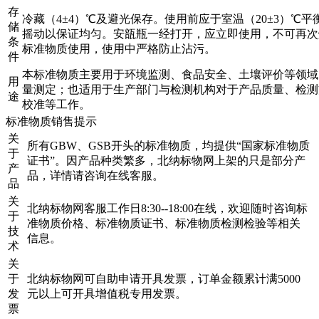
存
冷藏（4±4）℃及避光保存。使用前应于室温（20±3）℃平
储
摇动以保证均匀。安瓿瓶一经打开，应立即使用，不可再次
条
标准物质使用，使用中严格防止沾污。
件
本标准物质主要用于环境监测、食品安全、土壤评价等领域
用
量测定；也适用于生产部门与检测机构对于产品质量、检测
途
校准等工作。
标准物质销售提示
关
所有GBW、GSB开头的标准物质，均提供“国家标准物质
于
证书”。因产品种类繁多，北纳标物网上架的只是部分产
产
品，详情请咨询在线客服。
品
关
北纳标物网客服工作日8:30--18:00在线，欢迎随时咨询标
于
准物质价格、标准物质证书、标准物质检测检验等相关
技
信息。
术
关
于
北纳标物网可自助申请开具发票，订单金额累计满5000
发
元以上可开具增值税专用发票。
票