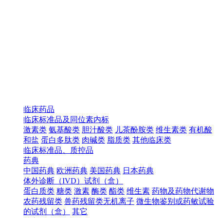
临床药品
临床标准品及同位素内标
激素类
氨基酸类
胆汁酸类
儿茶酚胺类
维生素类
有机酸
和盐
蛋白多肽类
肉碱类
脂质类
其他临床类
临床标准品、质控品
药典
中国药典
欧洲药典
美国药典
日本药典
体外诊断（IVD）试剂（盒）
蛋白质类
糖类
激素
酶类
酯类
维生素
药物及药物代谢物
农药残留类
兽药残留类无机离子
微生物鉴别或药敏试验
的试剂（盒）
其它