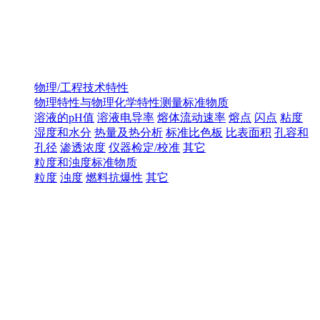
物理/工程技术特性
物理特性与物理化学特性测量标准物质
溶液的pH值
溶液电导率
熔体流动速率
熔点
闪点
粘度
湿度和水分
热量及热分析
标准比色板
比表面积
孔容和
孔径
渗透浓度
仪器检定/校准
其它
粒度和浊度标准物质
粒度
浊度
燃料抗爆性
其它