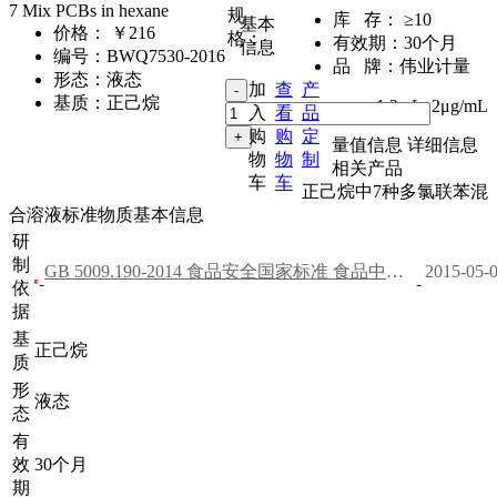
7 Mix PCBs in hexane
规
库 存：
≥10
基本
价格：
￥216
格：
有效期：
30个月
信息
编号：
BWQ7530-2016
品 牌：
伟业计量
形态：
液态
加
查
产
基质：
正己烷
1.2mL
,
2μg/mL
入
看
品
购
购
定
量值信息
详细信息
物
物
制
相关产品
车
车
正己烷中7种多氯联苯混
合溶液标准物质基本信息
研
制
GB 5009.190-2014 食品安全国家标准 食品中指示性多氯联苯含量的测定
2015-05
依
据
基
正己烷
质
形
液态
态
有
效
30个月
期