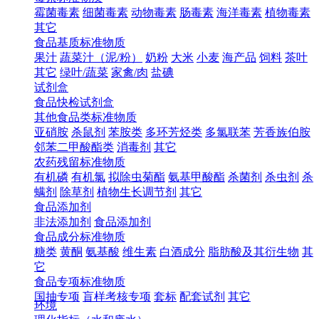
霉菌毒素
细菌毒素
动物毒素
肠毒素
海洋毒素
植物毒素
其它
食品基质标准物质
果汁
蔬菜汁（泥/粉）
奶粉
大米
小麦
海产品
饲料
茶叶
其它
绿叶/蔬菜
家禽/肉
盐碘
试剂盒
食品快检试剂盒
其他食品类标准物质
亚硝胺
杀鼠剂
苯胺类
多环芳烃类
多氯联苯
芳香族伯胺
邻苯二甲酸酯类
消毒剂
其它
农药残留标准物质
有机磷
有机氯
拟除虫菊酯
氨基甲酸酯
杀菌剂
杀虫剂
杀
螨剂
除草剂
植物生长调节剂
其它
食品添加剂
非法添加剂
食品添加剂
食品成分标准物质
糖类
黄酮
氨基酸
维生素
白酒成分
脂肪酸及其衍生物
其
它
食品专项标准物质
国抽专项
盲样考核专项
套标
配套试剂
其它
环境