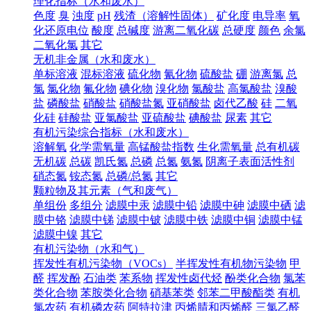
理化指标（水和废水）
色度
臭
浊度
pH
残渣（溶解性固体）
矿化度
电导率
氧
化还原电位
酸度
总碱度
游离二氧化碳
总硬度
颜色
余氯
二氧化氯
其它
无机非金属（水和废水）
单标溶液
混标溶液
硫化物
氰化物
硫酸盐
硼
游离氯
总
氯
氯化物
氟化物
碘化物
溴化物
氯酸盐
高氯酸盐
溴酸
盐
磷酸盐
硝酸盐
硝酸盐氮
亚硝酸盐
卤代乙酸
硅
二氧
化硅
硅酸盐
亚氯酸盐
亚硫酸盐
碘酸盐
尿素
其它
有机污染综合指标（水和废水）
溶解氧
化学需氧量
高锰酸盐指数
生化需氧量
总有机碳
无机碳
总碳
凯氏氮
总磷
总氮
氨氮
阴离子表面活性剂
硝态氮
铵态氮
总磷/总氮
其它
颗粒物及其元素（气和废气）
单组份
多组分
滤膜中汞
滤膜中铅
滤膜中砷
滤膜中硒
滤
膜中铬
滤膜中锑
滤膜中铍
滤膜中铁
滤膜中铜
滤膜中锰
滤膜中镍
其它
有机污染物（水和气）
挥发性有机污染物（VOCs）
半挥发性有机物污染物
甲
醛
挥发酚
石油类
苯系物
挥发性卤代烃
酚类化合物
氯苯
类化合物
苯胺类化合物
硝基苯类
邻苯二甲酸酯类
有机
氯农药
有机磷农药
阿特拉津
丙烯腈和丙烯醛
三氯乙醛