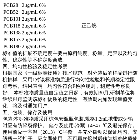
PCB28
2μg/mL
6%
PCB52
2μg/mL
6%
PCB101
2μg/mL
6%
正己烷
PCB118
2μg/mL
6%
PCB138
2μg/mL
6%
PCB153
2μg/mL
6%
PCB180
2μg/mL
6%
标准值的扩展不确定度主要由原料纯度、称量、定容以及均匀
性、稳定性等不确定度合成。
四、均匀性检验及稳定性考察
根据国家《一级标准物质》技术规范，对分装后的样品进行随
机抽样，采用1对该标准物质进行均匀性检验和长期稳定性跟
踪考察。结果表明：均匀性符合F检验规则，稳定性考察良
好。
本标准物质量值自定值之日起，有效期30月,研制单位将
继续跟踪监测该标准物质的稳定性，有效期内如发现量值变
化，将及时通知用户。
五、包装、储存及使用
包装:本标准物质采用棕色安瓿瓶包装,规格1.2mL携带或运输
时应有防碎裂保护。 储存及使用:冷藏（4±4）℃及避光保存。
使用前应于室温（20±3）℃平衡，并充分摇动以保证均匀。安
瓿瓶一经打开，应立即使用，不可再次熔封后作为标准物质使