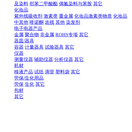
及染料
邻苯二甲酸酯
偶氮染料与苯胺
其它
化妆品
紫外线吸收剂
激素类
重金属
化妆品激素类物质
化妆品
中其他
喹诺酮
农残
其他
染发剂
电子电器产品
金属
聚合物
非金属
ROHS专项
其它
器皿/器具
容器
计量器具
试验器具
其它
仪器
测量仪器
辅助仪器
分析仪器
其它
耗材
移液产品
试纸
滴管
塑料袋
其它
劳保/生化用品
劳保
生化
其它
包材
其它