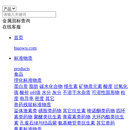
金属混标查询
在线客服
首页
biaowu.com
标准物质
products
食品
理化标准物质
蛋白质
脂肪
碳水化合物
维生素
矿物质元素
酸度
过氧化
值
酸价
pH值
水分
灰分
不溶于水杂质
可溶性固形物
粒
度
电导率
密度
其它
兽药残留标准物质
甾体激素类
磺胺类药物
其它抗生素
喹诺酮类药物
四环
素类药物
聚醚类抗生素
青霉素类药物
大环内酯类抗生
素
孔雀石绿与结晶紫
氨基糖苷类抗生素
其它兽药
毒素标准物质