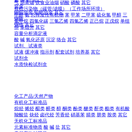
气
沥青烟
饮食业油烟
硝酸
磷酸
其它
合金
有机污染物（碳管/滤膜）（工作场所环境）
铜铅合金
铅钯合金
其它
甲醛
氨
总挥发性有机物
苯
甲苯
二甲苯
硫化氢
甲醇
三
钢铁
氯甲烷
四氯化碳
三氯乙烯
四氯乙烯
正己烷
正戊烷
单组
钢铁
其它
份
多组分
其它
容量分析滴定液
酸
碱
氧化还原
沉淀
络合
其它
试剂、试液类
试液
缓冲液
指示剂
配套试剂
培养基
其它
试剂盒
水质快检试剂盒
化工产品/天然产物
有机化工标准品
烷烃
烯烃
醌类
醛类
醇
酮类
酚类
醚类
酐类
酯类
有机酸
羧酸盐
炔烃
卤代烃
芳香烃
硝基苯
腈类
肼类
胺类
其它
无机化工标准品
元素标准物质
酸
碱
盐
其它