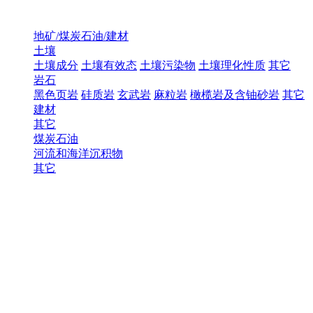
地矿/煤炭石油/建材
土壤
土壤成分
土壤有效态
土壤污染物
土壤理化性质
其它
岩石
黑色页岩
硅质岩
玄武岩
麻粒岩
橄榄岩及含铀砂岩
其它
建材
其它
煤炭石油
河流和海洋沉积物
其它