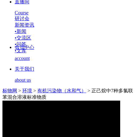
直播间
Course
研讨会
新闻资讯
•
新闻
•
交流区
•
问答
会员中心
•
文库
account
关于我们
about us
标物网
>
环境
>
有机污染物（水和气）
>
正己烷中7种多氯联
苯混合溶液标准物质