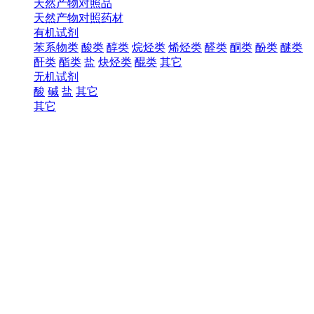
天然产物对照品
天然产物对照药材
有机试剂
苯系物类
酸类
醇类
烷烃类
烯烃类
醛类
酮类
酚类
醚类
酐类
酯类
盐
炔烃类
醌类
其它
无机试剂
酸
碱
盐
其它
其它