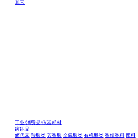
其它
工业/消费品/仪器耗材
纺织品
卤代苯
羧酸类
芳香酸
全氟酸类
有机酚类
香精香料
颜料