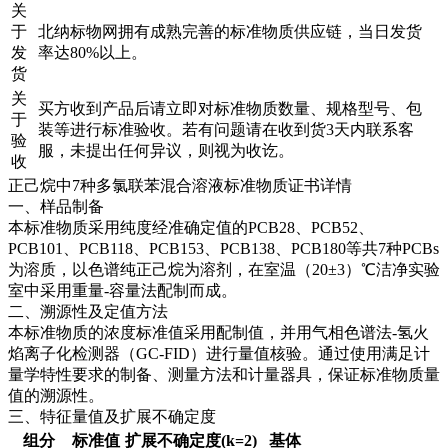
关
于
北纳标物网拥有成熟完善的标准物质供应链，当日发货
发
率达80%以上。
货
关
买方收到产品后请立即对标准物质数量、规格型号、包
于
装等进行标准验收。若有问题请在收到货3天内联系客
验
服，未提出任何异议，则视为收讫。
收
正己烷中7种多氯联苯混合溶液标准物质证书详情
一、样品制备
本标准物质采用纯度经准确定值的PCB28、PCB52、
PCB101、PCB118、PCB153、PCB138、PCB180等共7种PCBs
为溶质，以色谱纯正己烷为溶剂，在室温（20±3）℃洁净实验
室中采用重量-容量法配制而成。
二、溯源性及定值方法
本标准物质的浓度标准值采用配制值，并用气相色谱法-氢火
焰离子化检测器（GC-FID）进行量值核验。通过使用满足计
量学特性要求的制备、测量方法和计量器具，保证标准物质量
值的溯源性。
三、特征量值及扩展不确定度
组分
标准值
扩展不确定度(k=2)
基体