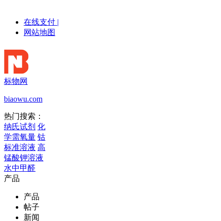
在线支付
|
网站地图
标物网
biaowu.com
热门搜索：
纳氏试剂
化
学需氧量
钴
标准溶液
高
锰酸钾溶液
水中甲醛
产品
产品
帖子
新闻