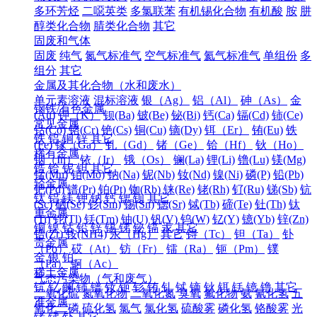
多环芳烃
二噁英类
多氯联苯
有机锡化合物
有机酸
胺
肼
醇类化合物
腈类化合物
其它
固废和气体
固废
纯气
氮气标准气
空气标准气
氦气标准气
单组份
多
组分
其它
金属及其化合物（水和废水）
单元素溶液
混标溶液
银（Ag）
铝（Al）
砷（As）
金
钢铁/有色金属
(Au)
钾（K）
钡(Ba)
铍(Be)
铋(Bi)
钙(Ca)
镉(Cd)
铈(Ce)
常见金属
钴(Co)
铬(Cr)
铯(Cs)
铜(Cu)
镝(Dy)
铒（Er）
铕(Eu)
铁
铁
铝
铜
锌
其它
(Fe)
镓（Ga）
钆（Gd）
锗（Ge）
铪（Hf）
钬（Ho）
稀有金属
铟（In）
铱（Ir）
锇（Os）
镧(La)
锂(Li)
镥(Lu)
镁(Mg)
锆
铪
铌
钽
其它
锰(Mn)
钼(Mo)
钠(Na)
铌(Nb)
钕(Nd)
镍(Ni)
磷(P)
铅(Pb)
轻金属
钯(Pd)
镨(Pr)
铂(Pt)
铷(Rb)
铼(Re)
铑(Rh)
钌(Ru)
锑(Sb)
钪
钛
铝
镁
钾
钠
钙
锶
钡
其它
(Sc)
硒(Se)
钐(Sm)
锡(Sn)
锶(Sr)
铽(Tb)
碲(Te)
钍(Th)
钛
重金属
(Ti)
铊(Tl)
铥(Tm)
铀(U)
钒(V)
钨(W)
钇(Y)
镱(Yb)
锌(Zn)
铜
镍
钴
铅
锌
锡
锑
铋
镉
汞
其它
锆(Zr)
铵(NH4)
汞（Hg）
其它
锝（Tc）
钽（Ta）
钋
贵金属
（Po）
砹（At）
钫（Fr）
镭（Ra）
钷（Pm）
镤
金
银
铂
（Pa）
锕（Ac）
稀土金属
气态污染物（气和废气）
钪
钇
镧
铈
镨
钕
钷
钐
铕
钆
铽
镝
钬
铒
铥
镱
镥
其它
二氧化硫
氮氧化物
二氧化氮
臭氧
氟化物
氨
氰化氢
五
准金属
氧化二磷
硫化氢
氯气
氯化氢
硫酸雾
磷化氢
铬酸雾
光
锗
锑
钋
其它