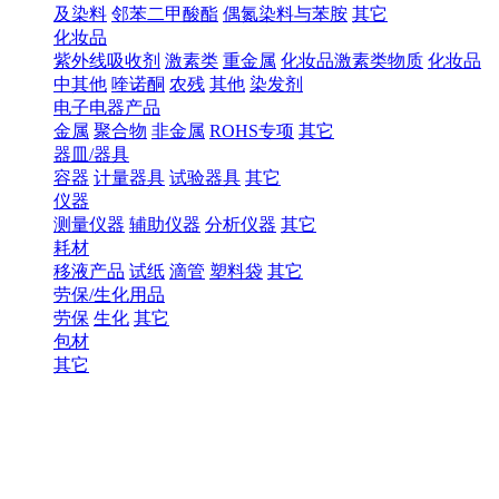
及染料
邻苯二甲酸酯
偶氮染料与苯胺
其它
化妆品
紫外线吸收剂
激素类
重金属
化妆品激素类物质
化妆品
中其他
喹诺酮
农残
其他
染发剂
电子电器产品
金属
聚合物
非金属
ROHS专项
其它
器皿/器具
容器
计量器具
试验器具
其它
仪器
测量仪器
辅助仪器
分析仪器
其它
耗材
移液产品
试纸
滴管
塑料袋
其它
劳保/生化用品
劳保
生化
其它
包材
其它