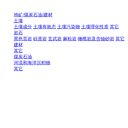
地矿/煤炭石油/建材
土壤
土壤成分
土壤有效态
土壤污染物
土壤理化性质
其它
岩石
黑色页岩
硅质岩
玄武岩
麻粒岩
橄榄岩及含铀砂岩
其它
建材
其它
煤炭石油
河流和海洋沉积物
其它