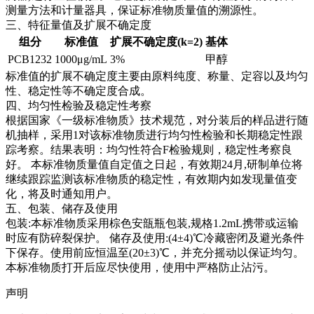
测量方法和计量器具，保证标准物质量值的溯源性。
三、特征量值及扩展不确定度
组分
标准值
扩展不确定度(k=2)
基体
PCB1232
1000μg/mL
3%
甲醇
标准值的扩展不确定度主要由原料纯度、称量、定容以及均匀
性、稳定性等不确定度合成。
四、均匀性检验及稳定性考察
根据国家《一级标准物质》技术规范，对分装后的样品进行随
机抽样，采用1对该标准物质进行均匀性检验和长期稳定性跟
踪考察。结果表明：均匀性符合F检验规则，稳定性考察良
好。
本标准物质量值自定值之日起，有效期24月,研制单位将
继续跟踪监测该标准物质的稳定性，有效期内如发现量值变
化，将及时通知用户。
五、包装、储存及使用
包装:本标准物质采用棕色安瓿瓶包装,规格1.2mL携带或运输
时应有防碎裂保护。 储存及使用:(4±4)℃冷藏密闭及避光条件
下保存。使用前应恒温至(20±3)℃，并充分摇动以保证均匀。
本标准物质打开后应尽快使用，使用中严格防止沾污。
声明