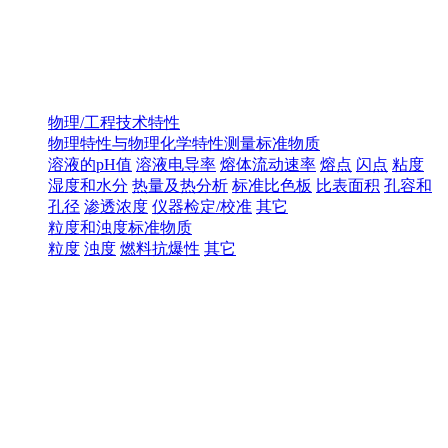
物理/工程技术特性
物理特性与物理化学特性测量标准物质
溶液的pH值
溶液电导率
熔体流动速率
熔点
闪点
粘度
湿度和水分
热量及热分析
标准比色板
比表面积
孔容和
孔径
渗透浓度
仪器检定/校准
其它
粒度和浊度标准物质
粒度
浊度
燃料抗爆性
其它