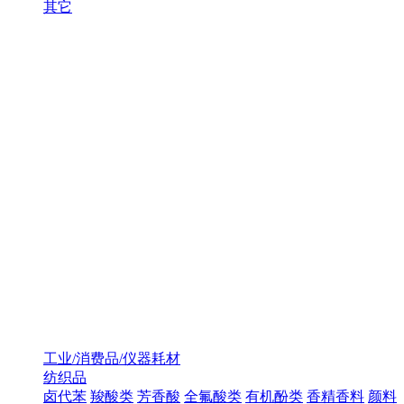
其它
工业/消费品/仪器耗材
纺织品
卤代苯
羧酸类
芳香酸
全氟酸类
有机酚类
香精香料
颜料