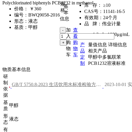
Polychlorinated biphenyls PCB1232 in methanol
规
库 存：
≥10
基
价格：
￥360
格：
CAS号：
11141-16-5
本
编号：
BWQ9058-2016
有效期：
24个月
信息
形态：
液态
品 牌：
伟业计量
基质：
甲醇
加
查
1.2mL
,
1000μg/mL
入
看
购
购
产
量值信息
详细信息
物
物
品
相关产品
车
车
定
甲醇中多氯联苯
制
PCB1232溶液标准
物质基本信息
研
制
GB/T 5750.8-2023 生活饮用水标准检验方法 第8部分：有机物指标
2023-10-01 
依
据
基
甲醇
质
形
液态
态
有