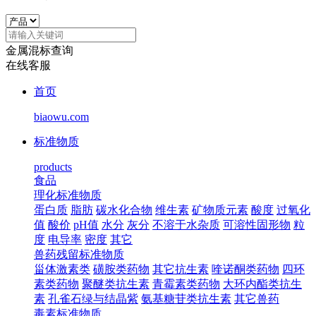
金属混标查询
在线客服
首页
biaowu.com
标准物质
products
食品
理化标准物质
蛋白质
脂肪
碳水化合物
维生素
矿物质元素
酸度
过氧化
值
酸价
pH值
水分
灰分
不溶于水杂质
可溶性固形物
粒
度
电导率
密度
其它
兽药残留标准物质
甾体激素类
磺胺类药物
其它抗生素
喹诺酮类药物
四环
素类药物
聚醚类抗生素
青霉素类药物
大环内酯类抗生
素
孔雀石绿与结晶紫
氨基糖苷类抗生素
其它兽药
毒素标准物质