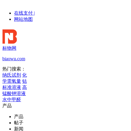
在线支付
|
网站地图
标物网
biaowu.com
热门搜索：
纳氏试剂
化
学需氧量
钴
标准溶液
高
锰酸钾溶液
水中甲醛
产品
产品
帖子
新闻