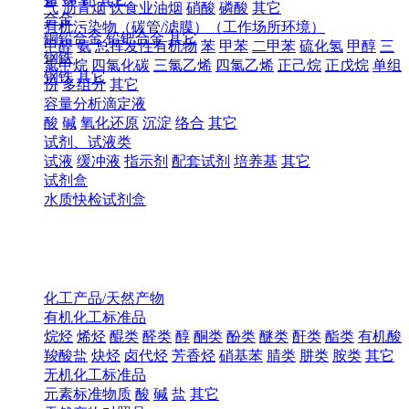
气
沥青烟
饮食业油烟
硝酸
磷酸
其它
合金
有机污染物（碳管/滤膜）（工作场所环境）
铜铅合金
铅钯合金
其它
甲醛
氨
总挥发性有机物
苯
甲苯
二甲苯
硫化氢
甲醇
三
钢铁
氯甲烷
四氯化碳
三氯乙烯
四氯乙烯
正己烷
正戊烷
单组
钢铁
其它
份
多组分
其它
容量分析滴定液
酸
碱
氧化还原
沉淀
络合
其它
试剂、试液类
试液
缓冲液
指示剂
配套试剂
培养基
其它
试剂盒
水质快检试剂盒
化工产品/天然产物
有机化工标准品
烷烃
烯烃
醌类
醛类
醇
酮类
酚类
醚类
酐类
酯类
有机酸
羧酸盐
炔烃
卤代烃
芳香烃
硝基苯
腈类
肼类
胺类
其它
无机化工标准品
元素标准物质
酸
碱
盐
其它