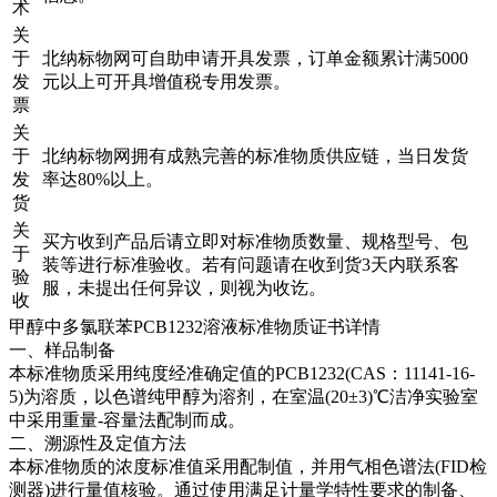
术
关
于
北纳标物网可自助申请开具发票，订单金额累计满5000
发
元以上可开具增值税专用发票。
票
关
于
北纳标物网拥有成熟完善的标准物质供应链，当日发货
发
率达80%以上。
货
关
买方收到产品后请立即对标准物质数量、规格型号、包
于
装等进行标准验收。若有问题请在收到货3天内联系客
验
服，未提出任何异议，则视为收讫。
收
甲醇中多氯联苯PCB1232溶液标准物质证书详情
一、样品制备
本标准物质采用纯度经准确定值的PCB1232(CAS：11141-16-
5)为溶质，以色谱纯甲醇为溶剂，在室温(20±3)℃洁净实验室
中采用重量-容量法配制而成。
二、溯源性及定值方法
本标准物质的浓度标准值采用配制值，并用气相色谱法(FID检
测器)进行量值核验。通过使用满足计量学特性要求的制备、