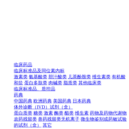
临床药品
临床标准品及同位素内标
激素类
氨基酸类
胆汁酸类
儿茶酚胺类
维生素类
有机酸
和盐
蛋白多肽类
肉碱类
脂质类
其他临床类
临床标准品、质控品
药典
中国药典
欧洲药典
美国药典
日本药典
体外诊断（IVD）试剂（盒）
蛋白质类
糖类
激素
酶类
酯类
维生素
药物及药物代谢物
农药残留类
兽药残留类无机离子
微生物鉴别或药敏试验
的试剂（盒）
其它