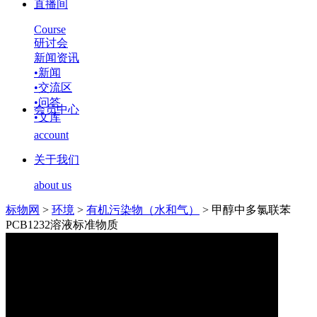
直播间
Course
研讨会
新闻资讯
•
新闻
•
交流区
•
问答
会员中心
•
文库
account
关于我们
about us
标物网
>
环境
>
有机污染物（水和气）
>
甲醇中多氯联苯
PCB1232溶液标准物质