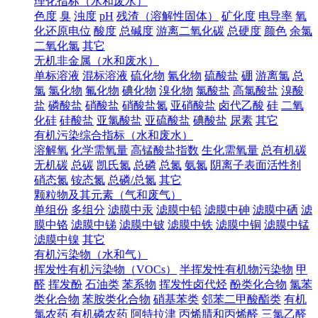
理化指标（水和废水）
色度
臭
浊度
pH
残渣（溶解性固体）
矿化度
电导率
氧
化还原电位
酸度
总碱度
游离二氧化碳
总硬度
颜色
余氯
二氧化氯
其它
无机非金属（水和废水）
单标溶液
混标溶液
硫化物
氰化物
硫酸盐
硼
游离氯
总
氯
氯化物
氟化物
碘化物
溴化物
氯酸盐
高氯酸盐
溴酸
盐
磷酸盐
硝酸盐
硝酸盐氮
亚硝酸盐
卤代乙酸
硅
二氧
化硅
硅酸盐
亚氯酸盐
亚硫酸盐
碘酸盐
尿素
其它
有机污染综合指标（水和废水）
溶解氧
化学需氧量
高锰酸盐指数
生化需氧量
总有机碳
无机碳
总碳
凯氏氮
总磷
总氮
氨氮
阴离子表面活性剂
硝态氮
铵态氮
总磷/总氮
其它
颗粒物及其元素（气和废气）
单组份
多组分
滤膜中汞
滤膜中铅
滤膜中砷
滤膜中硒
滤
膜中铬
滤膜中锑
滤膜中铍
滤膜中铁
滤膜中铜
滤膜中锰
滤膜中镍
其它
有机污染物（水和气）
挥发性有机污染物（VOCs）
半挥发性有机物污染物
甲
醛
挥发酚
石油类
苯系物
挥发性卤代烃
酚类化合物
氯苯
类化合物
苯胺类化合物
硝基苯类
邻苯二甲酸酯类
有机
氯农药
有机磷农药
阿特拉津
丙烯腈和丙烯醛
三氯乙醛