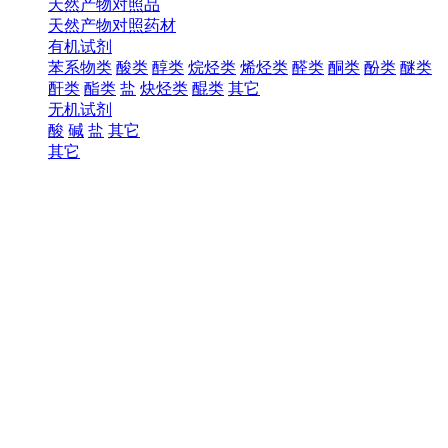
天然产物对照品
天然产物对照药材
有机试剂
苯系物类
酸类
醇类
烷烃类
烯烃类
醛类
酮类
酚类
醚类
酐类
酯类
盐
炔烃类
醌类
其它
无机试剂
酸
碱
盐
其它
其它