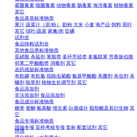
霉菌毒素
细菌毒素
动物毒素
肠毒素
海洋毒素
植物毒素
其它
食品基质标准物质
果汁
蔬菜汁（泥/粉）
奶粉
大米
小麦
海产品
饲料
茶叶
其它
绿叶/蔬菜
家禽/肉
盐碘
试剂盒
食品快检试剂盒
其他食品类标准物质
亚硝胺
杀鼠剂
苯胺类
多环芳烃类
多氯联苯
芳香族伯胺
邻苯二甲酸酯类
消毒剂
其它
农药残留标准物质
有机磷
有机氯
拟除虫菊酯
氨基甲酸酯
杀菌剂
杀虫剂
杀
螨剂
除草剂
植物生长调节剂
其它
食品添加剂
非法添加剂
食品添加剂
食品成分标准物质
糖类
黄酮
氨基酸
维生素
白酒成分
脂肪酸及其衍生物
其
它
食品专项标准物质
国抽专项
盲样考核专项
套标
配套试剂
其它
环境