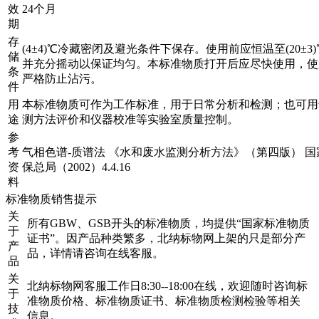
效
24个月
期
存
(4±4)℃冷藏密闭及避光条件下保存。使用前应恒温至(20±3
储
并充分摇动以保证均匀。本标准物质打开后应尽快使用，使
条
严格防止沾污。
件
用
本标准物质可作为工作标准，用于日常分析和检测；也可用
途
测方法评价和仪器校准等实验室质量控制。
参
考
气相色谱-质谱法 《水和废水监测分析方法》（第四版） 国
资
保总局（2002）4.4.16
料
标准物质销售提示
关
所有GBW、GSB开头的标准物质，均提供“国家标准物质
于
证书”。因产品种类繁多，北纳标物网上架的只是部分产
产
品，详情请咨询在线客服。
品
关
北纳标物网客服工作日8:30--18:00在线，欢迎随时咨询标
于
准物质价格、标准物质证书、标准物质检测检验等相关
技
信息。