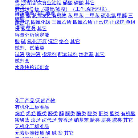
气
沥青烟
饮食业油烟
硝酸
磷酸
其它
合金
有机污染物（碳管/滤膜）（工作场所环境）
铜铅合金
铅钯合金
其它
甲醛
氨
总挥发性有机物
苯
甲苯
二甲苯
硫化氢
甲醇
三
钢铁
氯甲烷
四氯化碳
三氯乙烯
四氯乙烯
正己烷
正戊烷
单组
钢铁
其它
份
多组分
其它
容量分析滴定液
酸
碱
氧化还原
沉淀
络合
其它
试剂、试液类
试液
缓冲液
指示剂
配套试剂
培养基
其它
试剂盒
水质快检试剂盒
化工产品/天然产物
有机化工标准品
烷烃
烯烃
醌类
醛类
醇
酮类
酚类
醚类
酐类
酯类
有机酸
羧酸盐
炔烃
卤代烃
芳香烃
硝基苯
腈类
肼类
胺类
其它
无机化工标准品
元素标准物质
酸
碱
盐
其它