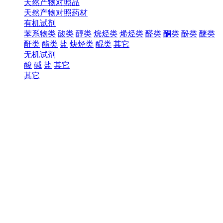
天然产物对照品
天然产物对照药材
有机试剂
苯系物类
酸类
醇类
烷烃类
烯烃类
醛类
酮类
酚类
醚类
酐类
酯类
盐
炔烃类
醌类
其它
无机试剂
酸
碱
盐
其它
其它