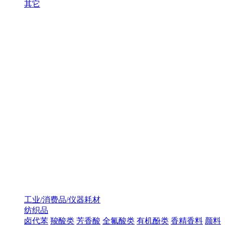
其它
工业/消费品/仪器耗材
纺织品
卤代苯
羧酸类
芳香酸
全氟酸类
有机酚类
香精香料
颜料