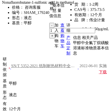
Nonafluorobutane-1-sulfonic acid in methanol
规
货 期：
1-2周
基本信
价格：
咨询客服
格：
CAS号：
375-73-5
息
量
编号：
SHAM_179240
有效期：
12个月
值信息
形态：
液态
品 牌：
伟业计量
基质：
甲醇
加
查
详
1.2mL
,
50μg/mL
入
看
细
购
购
产
信息
相关产品
物
物
品
甲醇中全氟丁烷磺酸
车
车
定
溶液标准物质基本信
制
息
研
制
SN/T 5352-2021 纸制耐热材料中全氟和多氟化合物的测定
2022-06-01 实施
依
下载
据
基
甲醇
质
形
液态
态
有
效
12个月