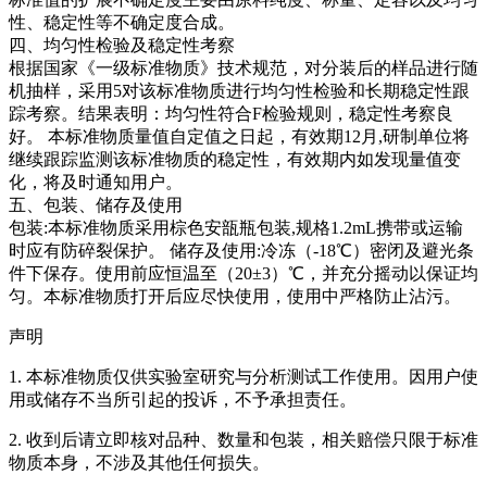
性、稳定性等不确定度合成。
四、均匀性检验及稳定性考察
根据国家《一级标准物质》技术规范，对分装后的样品进行随
机抽样，采用5对该标准物质进行均匀性检验和长期稳定性跟
踪考察。结果表明：均匀性符合F检验规则，稳定性考察良
好。
本标准物质量值自定值之日起，有效期12月,研制单位将
继续跟踪监测该标准物质的稳定性，有效期内如发现量值变
化，将及时通知用户。
五、包装、储存及使用
包装:本标准物质采用棕色安瓿瓶包装,规格1.2mL携带或运输
时应有防碎裂保护。 储存及使用:冷冻（-18℃）密闭及避光条
件下保存。使用前应恒温至（20±3）℃，并充分摇动以保证均
匀。本标准物质打开后应尽快使用，使用中严格防止沾污。
声明
1. 本标准物质仅供实验室研究与分析测试工作使用。因用户使
用或储存不当所引起的投诉，不予承担责任。
2. 收到后请立即核对品种、数量和包装，相关赔偿只限于标准
物质本身，不涉及其他任何损失。