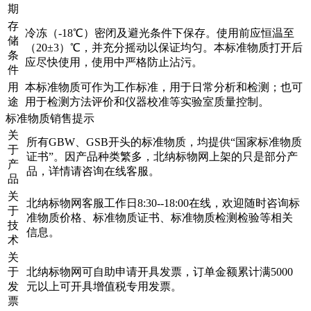
期
存
冷冻（-18℃）密闭及避光条件下保存。使用前应恒温至
储
（20±3）℃，并充分摇动以保证均匀。本标准物质打开后
条
应尽快使用，使用中严格防止沾污。
件
用
本标准物质可作为工作标准，用于日常分析和检测；也可
途
用于检测方法评价和仪器校准等实验室质量控制。
标准物质销售提示
关
所有GBW、GSB开头的标准物质，均提供“国家标准物质
于
证书”。因产品种类繁多，北纳标物网上架的只是部分产
产
品，详情请咨询在线客服。
品
关
北纳标物网客服工作日8:30--18:00在线，欢迎随时咨询标
于
准物质价格、标准物质证书、标准物质检测检验等相关
技
信息。
术
关
于
北纳标物网可自助申请开具发票，订单金额累计满5000
发
元以上可开具增值税专用发票。
票