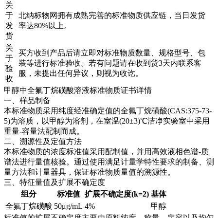
关
于
北纳标物网拥有成熟完善的标准物质供应链，当日发货
发
率达80%以上。
货
关
买方收到产品后请立即对标准物质数量、规格型号、包
于
装等进行标准验收。若有问题请在收到货3天内联系客
验
服，未提出任何异议，则视为收讫。
收
甲醇中全氟丁烷磺酸溶液标准物质证书详情
一、样品制备
本标准物质采用纯度经准确定值的全氟丁烷磺酸(CAS:375-73-
5)为溶质，以甲醇为溶剂，在室温(20±3)℃洁净实验室中采用
重量-容量法配制而成。
二、溯源性及定值方法
本标准物质的浓度标准值采用配制值，并用高效液相色谱-质
谱法进行量值核验。通过使用满足计量学特性要求的制备、测
量方法和计量器具，保证标准物质量值的溯源性。
三、特征量值及扩展不确定度
组分
标准值
扩展不确定度(k=2)
基体
全氟丁烷磺酸
50μg/mL
4%
甲醇
标准值的扩展不确定度主要由原料纯度、称量、定容以及均匀