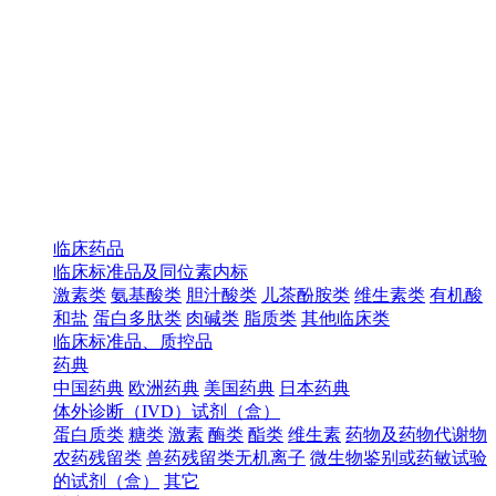
临床药品
临床标准品及同位素内标
激素类
氨基酸类
胆汁酸类
儿茶酚胺类
维生素类
有机酸
和盐
蛋白多肽类
肉碱类
脂质类
其他临床类
临床标准品、质控品
药典
中国药典
欧洲药典
美国药典
日本药典
体外诊断（IVD）试剂（盒）
蛋白质类
糖类
激素
酶类
酯类
维生素
药物及药物代谢物
农药残留类
兽药残留类无机离子
微生物鉴别或药敏试验
的试剂（盒）
其它