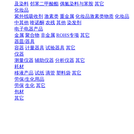
及染料
邻苯二甲酸酯
偶氮染料与苯胺
其它
化妆品
紫外线吸收剂
激素类
重金属
化妆品激素类物质
化妆品
中其他
喹诺酮
农残
其他
染发剂
电子电器产品
金属
聚合物
非金属
ROHS专项
其它
器皿/器具
容器
计量器具
试验器具
其它
仪器
测量仪器
辅助仪器
分析仪器
其它
耗材
移液产品
试纸
滴管
塑料袋
其它
劳保/生化用品
劳保
生化
其它
包材
其它