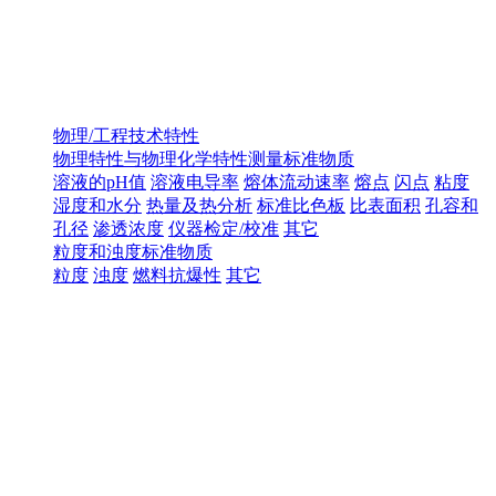
物理/工程技术特性
物理特性与物理化学特性测量标准物质
溶液的pH值
溶液电导率
熔体流动速率
熔点
闪点
粘度
湿度和水分
热量及热分析
标准比色板
比表面积
孔容和
孔径
渗透浓度
仪器检定/校准
其它
粒度和浊度标准物质
粒度
浊度
燃料抗爆性
其它