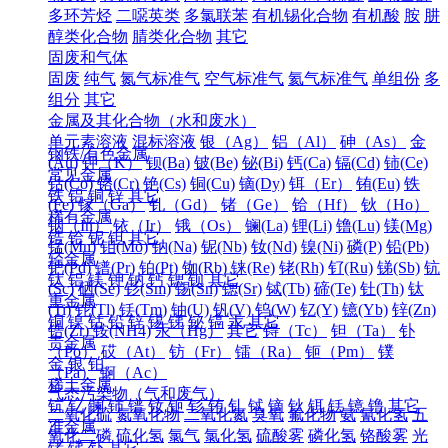
多环芳烃
二噁英类
多氯联苯
有机锡化合物
有机酸
胺
肼
醇类化合物
腈类化合物
其它
固废和气体
固废
纯气
氮气标准气
空气标准气
氦气标准气
单组份
多
组分
其它
金属及其化合物（水和废水）
单元素溶液
混标溶液
银（Ag）
铝（Al）
砷（As）
金
钢铁/有色金属
(Au)
钾（K）
钡(Ba)
铍(Be)
铋(Bi)
钙(Ca)
镉(Cd)
铈(Ce)
常见金属
钴(Co)
铬(Cr)
铯(Cs)
铜(Cu)
镝(Dy)
铒（Er）
铕(Eu)
铁
铁
铝
铜
锌
其它
(Fe)
镓（Ga）
钆（Gd）
锗（Ge）
铪（Hf）
钬（Ho）
稀有金属
铟（In）
铱（Ir）
锇（Os）
镧(La)
锂(Li)
镥(Lu)
镁(Mg)
锆
铪
铌
钽
其它
锰(Mn)
钼(Mo)
钠(Na)
铌(Nb)
钕(Nd)
镍(Ni)
磷(P)
铅(Pb)
轻金属
钯(Pd)
镨(Pr)
铂(Pt)
铷(Rb)
铼(Re)
铑(Rh)
钌(Ru)
锑(Sb)
钪
钛
铝
镁
钾
钠
钙
锶
钡
其它
(Sc)
硒(Se)
钐(Sm)
锡(Sn)
锶(Sr)
铽(Tb)
碲(Te)
钍(Th)
钛
重金属
(Ti)
铊(Tl)
铥(Tm)
铀(U)
钒(V)
钨(W)
钇(Y)
镱(Yb)
锌(Zn)
铜
镍
钴
铅
锌
锡
锑
铋
镉
汞
其它
锆(Zr)
铵(NH4)
汞（Hg）
其它
锝（Tc）
钽（Ta）
钋
贵金属
（Po）
砹（At）
钫（Fr）
镭（Ra）
钷（Pm）
镤
金
银
铂
（Pa）
锕（Ac）
稀土金属
气态污染物（气和废气）
钪
钇
镧
铈
镨
钕
钷
钐
铕
钆
铽
镝
钬
铒
铥
镱
镥
其它
二氧化硫
氮氧化物
二氧化氮
臭氧
氟化物
氨
氰化氢
五
准金属
氧化二磷
硫化氢
氯气
氯化氢
硫酸雾
磷化氢
铬酸雾
光
锗
锑
钋
其它