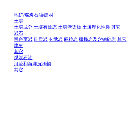
地矿/煤炭石油/建材
土壤
土壤成分
土壤有效态
土壤污染物
土壤理化性质
其它
岩石
黑色页岩
硅质岩
玄武岩
麻粒岩
橄榄岩及含铀砂岩
其它
建材
其它
煤炭石油
河流和海洋沉积物
其它