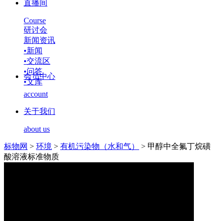
直播间
Course
研讨会
新闻资讯
•
新闻
•
交流区
•
问答
会员中心
•
文库
account
关于我们
about us
标物网
>
环境
>
有机污染物（水和气）
>
甲醇中全氟丁烷磺
酸溶液标准物质