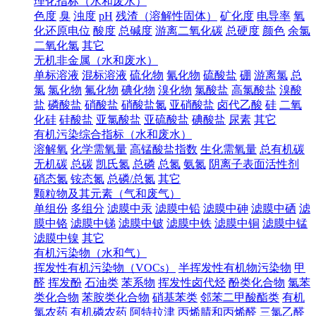
理化指标（水和废水）
色度
臭
浊度
pH
残渣（溶解性固体）
矿化度
电导率
氧
化还原电位
酸度
总碱度
游离二氧化碳
总硬度
颜色
余氯
二氧化氯
其它
无机非金属（水和废水）
单标溶液
混标溶液
硫化物
氰化物
硫酸盐
硼
游离氯
总
氯
氯化物
氟化物
碘化物
溴化物
氯酸盐
高氯酸盐
溴酸
盐
磷酸盐
硝酸盐
硝酸盐氮
亚硝酸盐
卤代乙酸
硅
二氧
化硅
硅酸盐
亚氯酸盐
亚硫酸盐
碘酸盐
尿素
其它
有机污染综合指标（水和废水）
溶解氧
化学需氧量
高锰酸盐指数
生化需氧量
总有机碳
无机碳
总碳
凯氏氮
总磷
总氮
氨氮
阴离子表面活性剂
硝态氮
铵态氮
总磷/总氮
其它
颗粒物及其元素（气和废气）
单组份
多组分
滤膜中汞
滤膜中铅
滤膜中砷
滤膜中硒
滤
膜中铬
滤膜中锑
滤膜中铍
滤膜中铁
滤膜中铜
滤膜中锰
滤膜中镍
其它
有机污染物（水和气）
挥发性有机污染物（VOCs）
半挥发性有机物污染物
甲
醛
挥发酚
石油类
苯系物
挥发性卤代烃
酚类化合物
氯苯
类化合物
苯胺类化合物
硝基苯类
邻苯二甲酸酯类
有机
氯农药
有机磷农药
阿特拉津
丙烯腈和丙烯醛
三氯乙醛