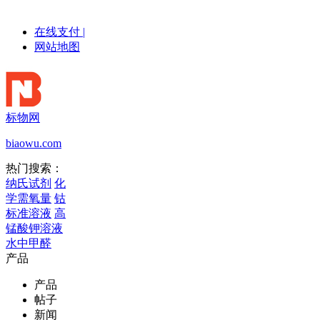
在线支付
|
网站地图
标物网
biaowu.com
热门搜索：
纳氏试剂
化
学需氧量
钴
标准溶液
高
锰酸钾溶液
水中甲醛
产品
产品
帖子
新闻