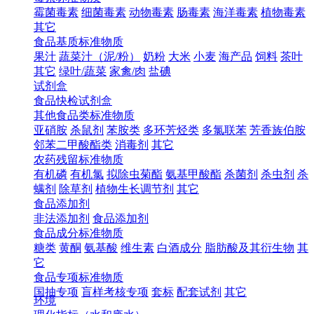
霉菌毒素
细菌毒素
动物毒素
肠毒素
海洋毒素
植物毒素
其它
食品基质标准物质
果汁
蔬菜汁（泥/粉）
奶粉
大米
小麦
海产品
饲料
茶叶
其它
绿叶/蔬菜
家禽/肉
盐碘
试剂盒
食品快检试剂盒
其他食品类标准物质
亚硝胺
杀鼠剂
苯胺类
多环芳烃类
多氯联苯
芳香族伯胺
邻苯二甲酸酯类
消毒剂
其它
农药残留标准物质
有机磷
有机氯
拟除虫菊酯
氨基甲酸酯
杀菌剂
杀虫剂
杀
螨剂
除草剂
植物生长调节剂
其它
食品添加剂
非法添加剂
食品添加剂
食品成分标准物质
糖类
黄酮
氨基酸
维生素
白酒成分
脂肪酸及其衍生物
其
它
食品专项标准物质
国抽专项
盲样考核专项
套标
配套试剂
其它
环境