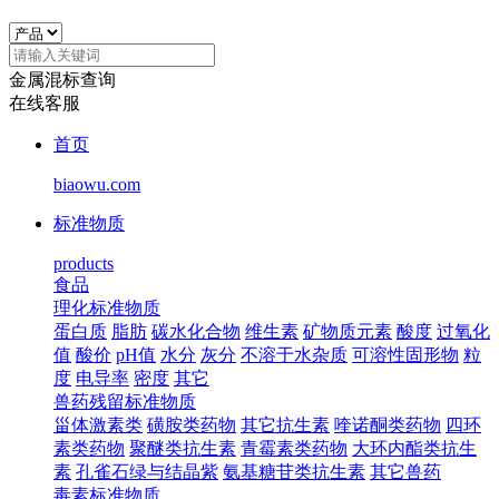
金属混标查询
在线客服
首页
biaowu.com
标准物质
products
食品
理化标准物质
蛋白质
脂肪
碳水化合物
维生素
矿物质元素
酸度
过氧化
值
酸价
pH值
水分
灰分
不溶于水杂质
可溶性固形物
粒
度
电导率
密度
其它
兽药残留标准物质
甾体激素类
磺胺类药物
其它抗生素
喹诺酮类药物
四环
素类药物
聚醚类抗生素
青霉素类药物
大环内酯类抗生
素
孔雀石绿与结晶紫
氨基糖苷类抗生素
其它兽药
毒素标准物质