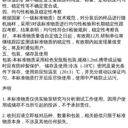
性、稳定性等不确定度合成。
四、均匀性检验及稳定性考察
根据国家《一级标准物质》技术规范，对分装后的样品进行随
机抽样，采用5对该标准物质进行均匀性检验和长期稳定性跟
踪考察。结果表明：均匀性符合F检验规则，稳定性考察良
好。
本标准物质量值自定值之日起，有效期12月,研制单位将
继续跟踪监测该标准物质的稳定性，有效期内如发现量值变
化，将及时通知用户。
五、包装、储存及使用
包装:本标准物质采用棕色安瓿瓶包装,规格1.2mL携带或运输
时应有防碎裂保护。 储存及使用:冷冻（-18℃）密闭及避光条
件下保存。使用前应恒温至（20±3）℃，并充分摇动以保证均
匀。本标准物质打开后应尽快使用，使用中严格防止沾污。
声明
1. 本标准物质仅供实验室研究与分析测试工作使用。因用户使
用或储存不当所引起的投诉，不予承担责任。
2. 收到后请立即核对品种、数量和包装，相关赔偿只限于标准
物质本身，不涉及其他任何损失。