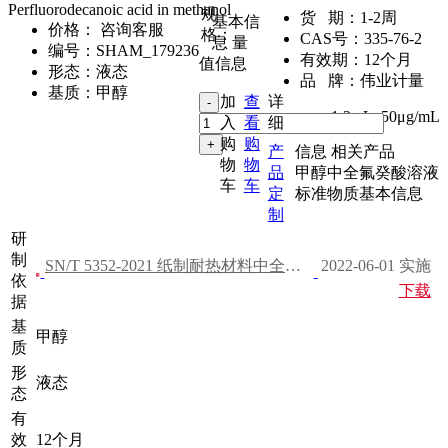
Perfluorodecanoic acid in methanol
规
货 期：
1-2周
基本信
价格：
咨询客服
格：
CAS号：
335-76-2
息
量
编号：
SHAM_179236
有效期：
12个月
值信息
形态：
液态
品 牌：
伟业计量
基质：
甲醇
加
查
详
1.2mL
,
50μg/mL
入
看
细
购
购
产
信息
相关产品
物
物
品
甲醇中全氟癸酸溶液
车
车
定
标准物质基本信息
制
研
制
SN/T 5352-2021 纸制耐热材料中全氟和多氟化合物的测定
2022-06-01 实施
依
下载
据
基
甲醇
质
形
液态
态
有
效
12个月