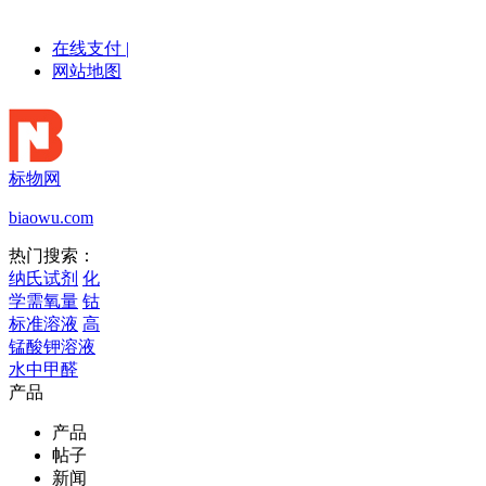
在线支付
|
网站地图
标物网
biaowu.com
热门搜索：
纳氏试剂
化
学需氧量
钴
标准溶液
高
锰酸钾溶液
水中甲醛
产品
产品
帖子
新闻