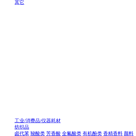
其它
工业/消费品/仪器耗材
纺织品
卤代苯
羧酸类
芳香酸
全氟酸类
有机酚类
香精香料
颜料