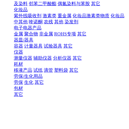
及染料
邻苯二甲酸酯
偶氮染料与苯胺
其它
化妆品
紫外线吸收剂
激素类
重金属
化妆品激素类物质
化妆品
中其他
喹诺酮
农残
其他
染发剂
电子电器产品
金属
聚合物
非金属
ROHS专项
其它
器皿/器具
容器
计量器具
试验器具
其它
仪器
测量仪器
辅助仪器
分析仪器
其它
耗材
移液产品
试纸
滴管
塑料袋
其它
劳保/生化用品
劳保
生化
其它
包材
其它