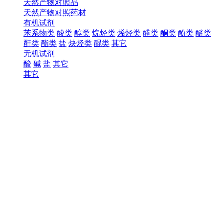
天然产物对照品
天然产物对照药材
有机试剂
苯系物类
酸类
醇类
烷烃类
烯烃类
醛类
酮类
酚类
醚类
酐类
酯类
盐
炔烃类
醌类
其它
无机试剂
酸
碱
盐
其它
其它