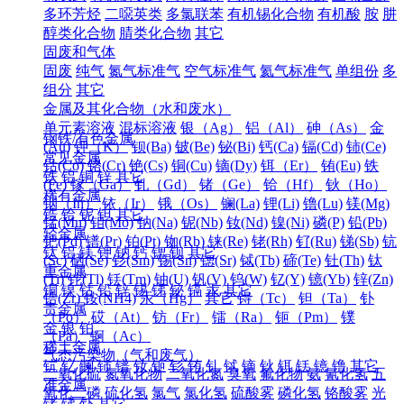
多环芳烃
二噁英类
多氯联苯
有机锡化合物
有机酸
胺
肼
醇类化合物
腈类化合物
其它
固废和气体
固废
纯气
氮气标准气
空气标准气
氦气标准气
单组份
多
组分
其它
金属及其化合物（水和废水）
单元素溶液
混标溶液
银（Ag）
铝（Al）
砷（As）
金
钢铁/有色金属
(Au)
钾（K）
钡(Ba)
铍(Be)
铋(Bi)
钙(Ca)
镉(Cd)
铈(Ce)
常见金属
钴(Co)
铬(Cr)
铯(Cs)
铜(Cu)
镝(Dy)
铒（Er）
铕(Eu)
铁
铁
铝
铜
锌
其它
(Fe)
镓（Ga）
钆（Gd）
锗（Ge）
铪（Hf）
钬（Ho）
稀有金属
铟（In）
铱（Ir）
锇（Os）
镧(La)
锂(Li)
镥(Lu)
镁(Mg)
锆
铪
铌
钽
其它
锰(Mn)
钼(Mo)
钠(Na)
铌(Nb)
钕(Nd)
镍(Ni)
磷(P)
铅(Pb)
轻金属
钯(Pd)
镨(Pr)
铂(Pt)
铷(Rb)
铼(Re)
铑(Rh)
钌(Ru)
锑(Sb)
钪
钛
铝
镁
钾
钠
钙
锶
钡
其它
(Sc)
硒(Se)
钐(Sm)
锡(Sn)
锶(Sr)
铽(Tb)
碲(Te)
钍(Th)
钛
重金属
(Ti)
铊(Tl)
铥(Tm)
铀(U)
钒(V)
钨(W)
钇(Y)
镱(Yb)
锌(Zn)
铜
镍
钴
铅
锌
锡
锑
铋
镉
汞
其它
锆(Zr)
铵(NH4)
汞（Hg）
其它
锝（Tc）
钽（Ta）
钋
贵金属
（Po）
砹（At）
钫（Fr）
镭（Ra）
钷（Pm）
镤
金
银
铂
（Pa）
锕（Ac）
稀土金属
气态污染物（气和废气）
钪
钇
镧
铈
镨
钕
钷
钐
铕
钆
铽
镝
钬
铒
铥
镱
镥
其它
二氧化硫
氮氧化物
二氧化氮
臭氧
氟化物
氨
氰化氢
五
准金属
氧化二磷
硫化氢
氯气
氯化氢
硫酸雾
磷化氢
铬酸雾
光
锗
锑
钋
其它