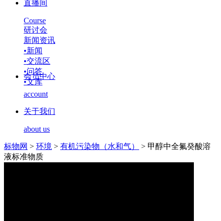
直播间
Course
研讨会
新闻资讯
•
新闻
•
交流区
•
问答
会员中心
•
文库
account
关于我们
about us
标物网
>
环境
>
有机污染物（水和气）
>
甲醇中全氟癸酸溶
液标准物质