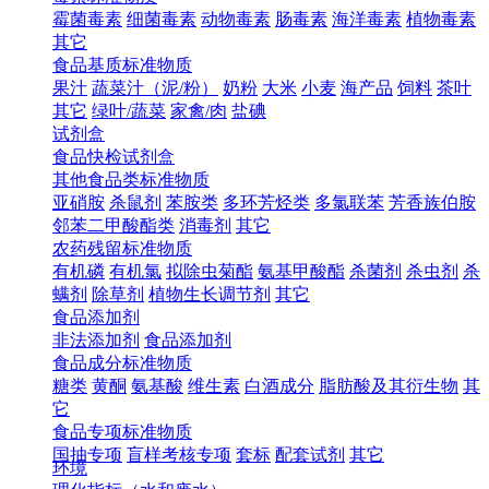
霉菌毒素
细菌毒素
动物毒素
肠毒素
海洋毒素
植物毒素
其它
食品基质标准物质
果汁
蔬菜汁（泥/粉）
奶粉
大米
小麦
海产品
饲料
茶叶
其它
绿叶/蔬菜
家禽/肉
盐碘
试剂盒
食品快检试剂盒
其他食品类标准物质
亚硝胺
杀鼠剂
苯胺类
多环芳烃类
多氯联苯
芳香族伯胺
邻苯二甲酸酯类
消毒剂
其它
农药残留标准物质
有机磷
有机氯
拟除虫菊酯
氨基甲酸酯
杀菌剂
杀虫剂
杀
螨剂
除草剂
植物生长调节剂
其它
食品添加剂
非法添加剂
食品添加剂
食品成分标准物质
糖类
黄酮
氨基酸
维生素
白酒成分
脂肪酸及其衍生物
其
它
食品专项标准物质
国抽专项
盲样考核专项
套标
配套试剂
其它
环境