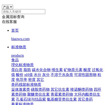
金属混标查询
在线客服
首页
biaowu.com
标准物质
products
食品
理化标准物质
蛋白质
脂肪
碳水化合物
维生素
矿物质元素
酸度
过氧化
值
酸价
pH值
水分
灰分
不溶于水杂质
可溶性固形物
粒
度
电导率
密度
其它
兽药残留标准物质
甾体激素类
磺胺类药物
其它抗生素
喹诺酮类药物
四环
素类药物
聚醚类抗生素
青霉素类药物
大环内酯类抗生
素
孔雀石绿与结晶紫
氨基糖苷类抗生素
其它兽药
毒素标准物质