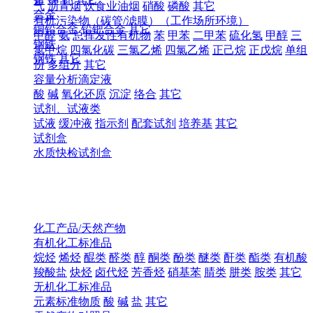
气
沥青烟
饮食业油烟
硝酸
磷酸
其它
合金
有机污染物（碳管/滤膜）（工作场所环境）
铜铅合金
铅钯合金
其它
甲醛
氨
总挥发性有机物
苯
甲苯
二甲苯
硫化氢
甲醇
三
钢铁
氯甲烷
四氯化碳
三氯乙烯
四氯乙烯
正己烷
正戊烷
单组
钢铁
其它
份
多组分
其它
容量分析滴定液
酸
碱
氧化还原
沉淀
络合
其它
试剂、试液类
试液
缓冲液
指示剂
配套试剂
培养基
其它
试剂盒
水质快检试剂盒
化工产品/天然产物
有机化工标准品
烷烃
烯烃
醌类
醛类
醇
酮类
酚类
醚类
酐类
酯类
有机酸
羧酸盐
炔烃
卤代烃
芳香烃
硝基苯
腈类
肼类
胺类
其它
无机化工标准品
元素标准物质
酸
碱
盐
其它