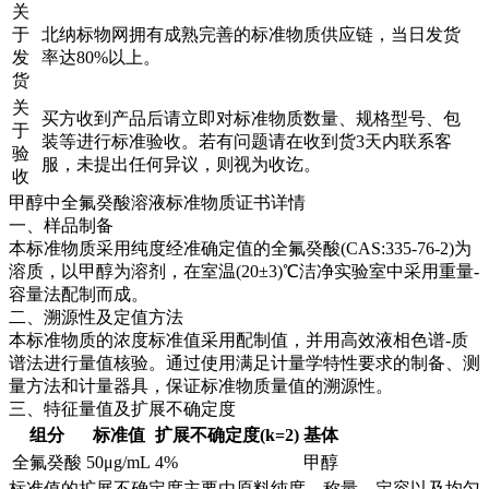
关
于
北纳标物网拥有成熟完善的标准物质供应链，当日发货
发
率达80%以上。
货
关
买方收到产品后请立即对标准物质数量、规格型号、包
于
装等进行标准验收。若有问题请在收到货3天内联系客
验
服，未提出任何异议，则视为收讫。
收
甲醇中全氟癸酸溶液标准物质证书详情
一、样品制备
本标准物质采用纯度经准确定值的全氟癸酸(CAS:335-76-2)为
溶质，以甲醇为溶剂，在室温(20±3)℃洁净实验室中采用重量-
容量法配制而成。
二、溯源性及定值方法
本标准物质的浓度标准值采用配制值，并用高效液相色谱-质
谱法进行量值核验。通过使用满足计量学特性要求的制备、测
量方法和计量器具，保证标准物质量值的溯源性。
三、特征量值及扩展不确定度
组分
标准值
扩展不确定度(k=2)
基体
全氟癸酸
50μg/mL
4%
甲醇
标准值的扩展不确定度主要由原料纯度、称量、定容以及均匀