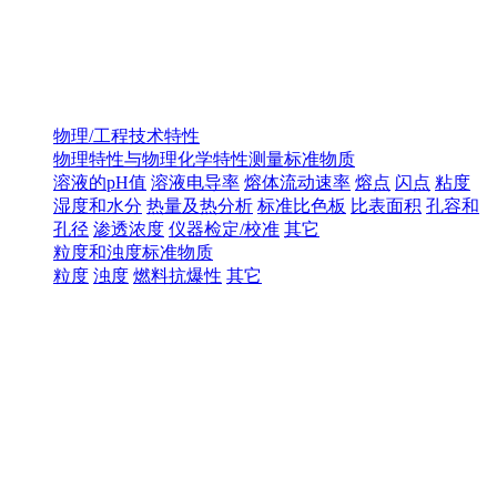
物理/工程技术特性
物理特性与物理化学特性测量标准物质
溶液的pH值
溶液电导率
熔体流动速率
熔点
闪点
粘度
湿度和水分
热量及热分析
标准比色板
比表面积
孔容和
孔径
渗透浓度
仪器检定/校准
其它
粒度和浊度标准物质
粒度
浊度
燃料抗爆性
其它