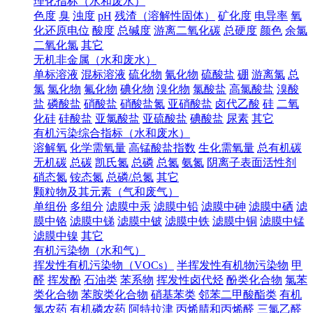
理化指标（水和废水）
色度
臭
浊度
pH
残渣（溶解性固体）
矿化度
电导率
氧
化还原电位
酸度
总碱度
游离二氧化碳
总硬度
颜色
余氯
二氧化氯
其它
无机非金属（水和废水）
单标溶液
混标溶液
硫化物
氰化物
硫酸盐
硼
游离氯
总
氯
氯化物
氟化物
碘化物
溴化物
氯酸盐
高氯酸盐
溴酸
盐
磷酸盐
硝酸盐
硝酸盐氮
亚硝酸盐
卤代乙酸
硅
二氧
化硅
硅酸盐
亚氯酸盐
亚硫酸盐
碘酸盐
尿素
其它
有机污染综合指标（水和废水）
溶解氧
化学需氧量
高锰酸盐指数
生化需氧量
总有机碳
无机碳
总碳
凯氏氮
总磷
总氮
氨氮
阴离子表面活性剂
硝态氮
铵态氮
总磷/总氮
其它
颗粒物及其元素（气和废气）
单组份
多组分
滤膜中汞
滤膜中铅
滤膜中砷
滤膜中硒
滤
膜中铬
滤膜中锑
滤膜中铍
滤膜中铁
滤膜中铜
滤膜中锰
滤膜中镍
其它
有机污染物（水和气）
挥发性有机污染物（VOCs）
半挥发性有机物污染物
甲
醛
挥发酚
石油类
苯系物
挥发性卤代烃
酚类化合物
氯苯
类化合物
苯胺类化合物
硝基苯类
邻苯二甲酸酯类
有机
氯农药
有机磷农药
阿特拉津
丙烯腈和丙烯醛
三氯乙醛