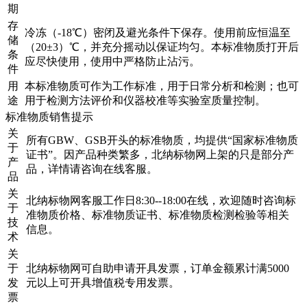
期
存
冷冻（-18℃）密闭及避光条件下保存。使用前应恒温至
储
（20±3）℃，并充分摇动以保证均匀。本标准物质打开后
条
应尽快使用，使用中严格防止沾污。
件
用
本标准物质可作为工作标准，用于日常分析和检测；也可
途
用于检测方法评价和仪器校准等实验室质量控制。
标准物质销售提示
关
所有GBW、GSB开头的标准物质，均提供“国家标准物质
于
证书”。因产品种类繁多，北纳标物网上架的只是部分产
产
品，详情请咨询在线客服。
品
关
北纳标物网客服工作日8:30--18:00在线，欢迎随时咨询标
于
准物质价格、标准物质证书、标准物质检测检验等相关
技
信息。
术
关
于
北纳标物网可自助申请开具发票，订单金额累计满5000
发
元以上可开具增值税专用发票。
票