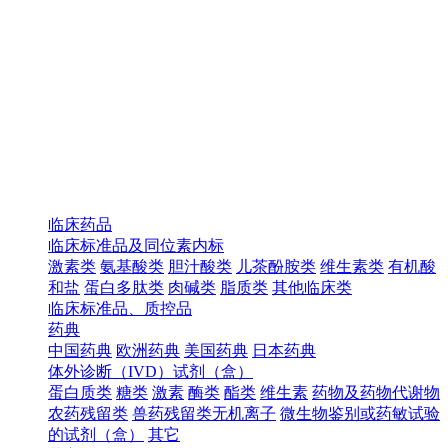
临床药品
临床标准品及同位素内标
激素类
氨基酸类
胆汁酸类
儿茶酚胺类
维生素类
有机酸
和盐
蛋白多肽类
肉碱类
脂质类
其他临床类
临床标准品、质控品
药典
中国药典
欧洲药典
美国药典
日本药典
体外诊断（IVD）试剂（盒）
蛋白质类
糖类
激素
酶类
酯类
维生素
药物及药物代谢物
农药残留类
兽药残留类无机离子
微生物鉴别或药敏试验
的试剂（盒）
其它