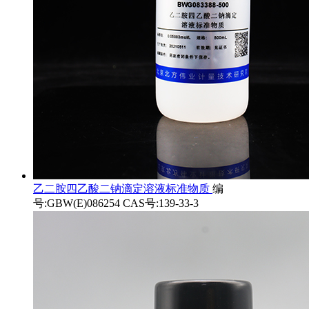
乙二胺四乙酸二钠滴定溶液标准物质
编
号:GBW(E)086254 CAS号:139-33-3