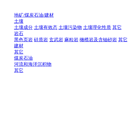
地矿/煤炭石油/建材
土壤
土壤成分
土壤有效态
土壤污染物
土壤理化性质
其它
岩石
黑色页岩
硅质岩
玄武岩
麻粒岩
橄榄岩及含铀砂岩
其它
建材
其它
煤炭石油
河流和海洋沉积物
其它