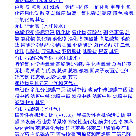
理化指标（水和废水）
色度
臭
浊度
pH
残渣（溶解性固体）
矿化度
电导率
氧
化还原电位
酸度
总碱度
游离二氧化碳
总硬度
颜色
余氯
二氧化氯
其它
无机非金属（水和废水）
单标溶液
混标溶液
硫化物
氰化物
硫酸盐
硼
游离氯
总
氯
氯化物
氟化物
碘化物
溴化物
氯酸盐
高氯酸盐
溴酸
盐
磷酸盐
硝酸盐
硝酸盐氮
亚硝酸盐
卤代乙酸
硅
二氧
化硅
硅酸盐
亚氯酸盐
亚硫酸盐
碘酸盐
尿素
其它
有机污染综合指标（水和废水）
溶解氧
化学需氧量
高锰酸盐指数
生化需氧量
总有机碳
无机碳
总碳
凯氏氮
总磷
总氮
氨氮
阴离子表面活性剂
硝态氮
铵态氮
总磷/总氮
其它
颗粒物及其元素（气和废气）
单组份
多组分
滤膜中汞
滤膜中铅
滤膜中砷
滤膜中硒
滤
膜中铬
滤膜中锑
滤膜中铍
滤膜中铁
滤膜中铜
滤膜中锰
滤膜中镍
其它
有机污染物（水和气）
挥发性有机污染物（VOCs）
半挥发性有机物污染物
甲
醛
挥发酚
石油类
苯系物
挥发性卤代烃
酚类化合物
氯苯
类化合物
苯胺类化合物
硝基苯类
邻苯二甲酸酯类
有机
氯农药
有机磷农药
阿特拉津
丙烯腈和丙烯醛
三氯乙醛