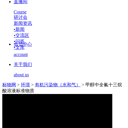
直播间
Course
研讨会
新闻资讯
•
新闻
•
交流区
•
问答
会员中心
•
文库
account
关于我们
about us
标物网
>
环境
>
有机污染物（水和气）
>
甲醇中全氟十三烷
酸溶液标准物质