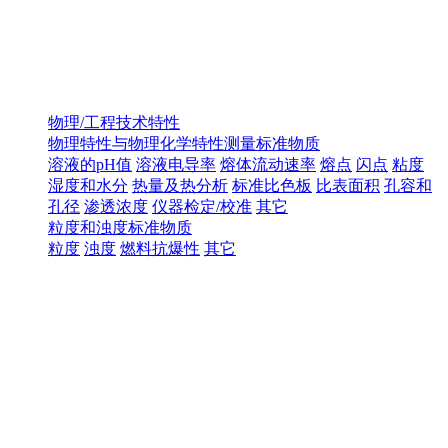
物理/工程技术特性
物理特性与物理化学特性测量标准物质
溶液的pH值
溶液电导率
熔体流动速率
熔点
闪点
粘度
湿度和水分
热量及热分析
标准比色板
比表面积
孔容和
孔径
渗透浓度
仪器检定/校准
其它
粒度和浊度标准物质
粒度
浊度
燃料抗爆性
其它