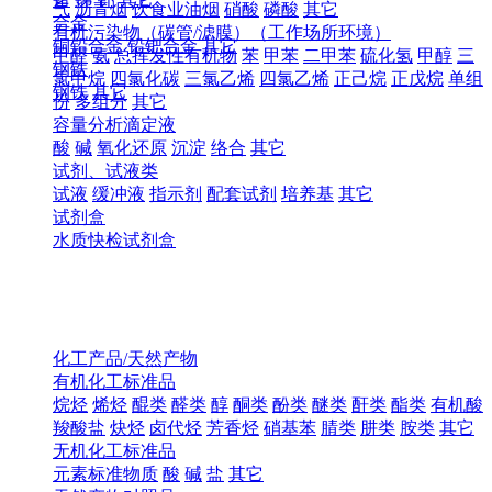
气
沥青烟
饮食业油烟
硝酸
磷酸
其它
合金
有机污染物（碳管/滤膜）（工作场所环境）
铜铅合金
铅钯合金
其它
甲醛
氨
总挥发性有机物
苯
甲苯
二甲苯
硫化氢
甲醇
三
钢铁
氯甲烷
四氯化碳
三氯乙烯
四氯乙烯
正己烷
正戊烷
单组
钢铁
其它
份
多组分
其它
容量分析滴定液
酸
碱
氧化还原
沉淀
络合
其它
试剂、试液类
试液
缓冲液
指示剂
配套试剂
培养基
其它
试剂盒
水质快检试剂盒
化工产品/天然产物
有机化工标准品
烷烃
烯烃
醌类
醛类
醇
酮类
酚类
醚类
酐类
酯类
有机酸
羧酸盐
炔烃
卤代烃
芳香烃
硝基苯
腈类
肼类
胺类
其它
无机化工标准品
元素标准物质
酸
碱
盐
其它