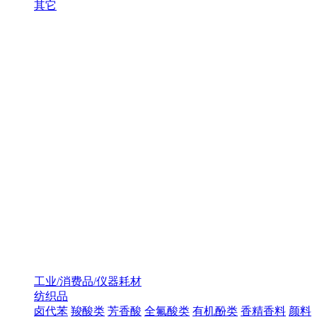
其它
工业/消费品/仪器耗材
纺织品
卤代苯
羧酸类
芳香酸
全氟酸类
有机酚类
香精香料
颜料