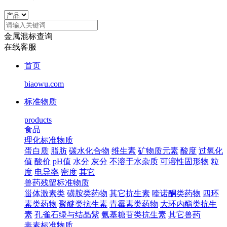
金属混标查询
在线客服
首页
biaowu.com
标准物质
products
食品
理化标准物质
蛋白质
脂肪
碳水化合物
维生素
矿物质元素
酸度
过氧化
值
酸价
pH值
水分
灰分
不溶于水杂质
可溶性固形物
粒
度
电导率
密度
其它
兽药残留标准物质
甾体激素类
磺胺类药物
其它抗生素
喹诺酮类药物
四环
素类药物
聚醚类抗生素
青霉素类药物
大环内酯类抗生
素
孔雀石绿与结晶紫
氨基糖苷类抗生素
其它兽药
毒素标准物质