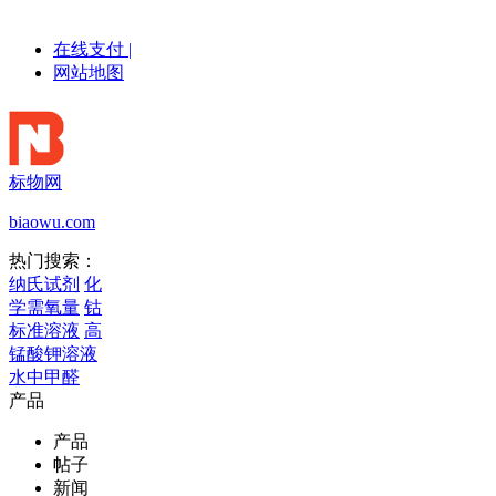
在线支付
|
网站地图
标物网
biaowu.com
热门搜索：
纳氏试剂
化
学需氧量
钴
标准溶液
高
锰酸钾溶液
水中甲醛
产品
产品
帖子
新闻