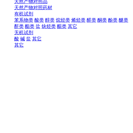
天然产物对照品
天然产物对照药材
有机试剂
苯系物类
酸类
醇类
烷烃类
烯烃类
醛类
酮类
酚类
醚类
酐类
酯类
盐
炔烃类
醌类
其它
无机试剂
酸
碱
盐
其它
其它