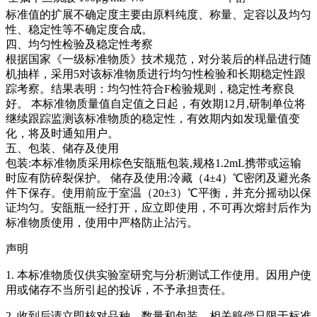
标准值的扩展不确定度主要由原料纯度、称量、定容以及均匀
性、稳定性等不确定度合成。
四、均匀性检验及稳定性考察
根据国家《一级标准物质》技术规范，对分装后的样品进行随
机抽样，采用5对该标准物质进行均匀性检验和长期稳定性跟
踪考察。结果表明：均匀性符合F检验规则，稳定性考察良
好。
本标准物质量值自定值之日起，有效期12月,研制单位将
继续跟踪监测该标准物质的稳定性，有效期内如发现量值变
化，将及时通知用户。
五、包装、储存及使用
包装:本标准物质采用棕色安瓿瓶包装,规格1.2mL携带或运输
时应有防碎裂保护。 储存及使用:冷藏（4±4）℃密闭及避光条
件下保存。使用前应于室温（20±3）℃平衡，并充分摇动以保
证均匀。安瓿瓶一经打开，应立即使用，不可再次熔封后作为
标准物质使用，使用中严格防止沾污。
声明
1. 本标准物质仅供实验室研究与分析测试工作使用。因用户使
用或储存不当所引起的投诉，不予承担责任。
2. 收到后请立即核对品种、数量和包装，相关赔偿只限于标准