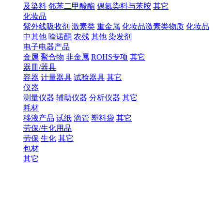
及染料
邻苯二甲酸酯
偶氮染料与苯胺
其它
化妆品
紫外线吸收剂
激素类
重金属
化妆品激素类物质
化妆品
中其他
喹诺酮
农残
其他
染发剂
电子电器产品
金属
聚合物
非金属
ROHS专项
其它
器皿/器具
容器
计量器具
试验器具
其它
仪器
测量仪器
辅助仪器
分析仪器
其它
耗材
移液产品
试纸
滴管
塑料袋
其它
劳保/生化用品
劳保
生化
其它
包材
其它