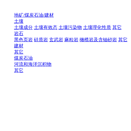
地矿/煤炭石油/建材
土壤
土壤成分
土壤有效态
土壤污染物
土壤理化性质
其它
岩石
黑色页岩
硅质岩
玄武岩
麻粒岩
橄榄岩及含铀砂岩
其它
建材
其它
煤炭石油
河流和海洋沉积物
其它