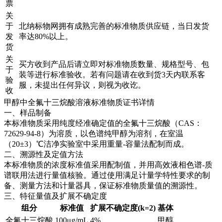
票
关
于
北纳标物网拥有成熟完善的标准物质供应链，当日发货
发
率达80%以上。
货
关
买方收到产品后请立即对标准物质数量、规格型号、包
于
装等进行标准验收。若有问题请在收到货3天内联系客
验
服，未提出任何异议，则视为收讫。
收
甲醇中全氟十三烷酸溶液标准物质证书详情
一、样品制备
本标准物质采用纯度经准确定值的全氟十三烷酸（CAS：
72629-94-8）为溶质，以色谱纯甲醇为溶剂，在室温
（20±3）℃洁净实验室中采用重量-容量法配制而成。
二、溯源性及定值方法
本标准物质的浓度标准值采用配制值，并用高效液相色谱-质
谱联用法进行量值核验。通过使用满足计量学特性要求的制
备、测量方法和计量器具，保证标准物质量值的溯源性。
三、特征量值及扩展不确定度
组分
标准值
扩展不确定度(k=2)
基体
全氟十三烷酸
100μg/mL
4%
甲醇