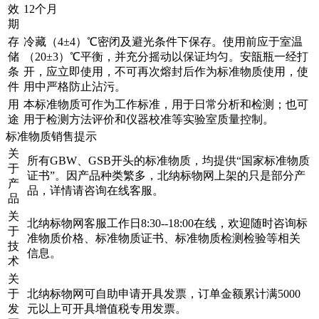
效
12个月
期
存
冷藏（4±4）℃密闭及避光条件下保存。使用前应于室温
储
（20±3）℃平衡，并充分摇动以保证均匀。安瓿瓶一经打
条
开，应立即使用，不可再次熔封后作为标准物质使用，使
件
用中严格防止沾污。
用
本标准物质可作为工作标准，用于日常分析和检测；也可
途
用于检测方法评价和仪器校准等实验室质量控制。
标准物质销售提示
关
所有GBW、GSB开头的标准物质，均提供“国家标准物质
于
证书”。因产品种类繁多，北纳标物网上架的只是部分产
产
品，详情请咨询在线客服。
品
关
北纳标物网客服工作日8:30--18:00在线，欢迎随时咨询标
于
准物质价格、标准物质证书、标准物质检测检验等相关
技
信息。
术
关
于
北纳标物网可自助申请开具发票，订单金额累计满5000
发
元以上可开具增值税专用发票。