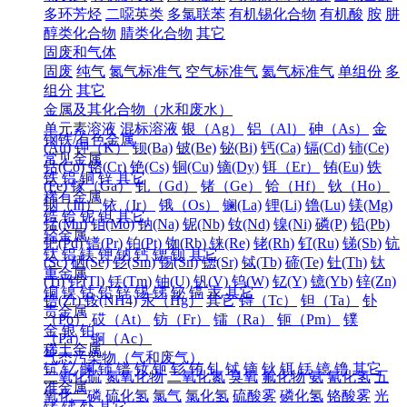
多环芳烃
二噁英类
多氯联苯
有机锡化合物
有机酸
胺
肼
醇类化合物
腈类化合物
其它
固废和气体
固废
纯气
氮气标准气
空气标准气
氦气标准气
单组份
多
组分
其它
金属及其化合物（水和废水）
单元素溶液
混标溶液
银（Ag）
铝（Al）
砷（As）
金
钢铁/有色金属
(Au)
钾（K）
钡(Ba)
铍(Be)
铋(Bi)
钙(Ca)
镉(Cd)
铈(Ce)
常见金属
钴(Co)
铬(Cr)
铯(Cs)
铜(Cu)
镝(Dy)
铒（Er）
铕(Eu)
铁
铁
铝
铜
锌
其它
(Fe)
镓（Ga）
钆（Gd）
锗（Ge）
铪（Hf）
钬（Ho）
稀有金属
铟（In）
铱（Ir）
锇（Os）
镧(La)
锂(Li)
镥(Lu)
镁(Mg)
锆
铪
铌
钽
其它
锰(Mn)
钼(Mo)
钠(Na)
铌(Nb)
钕(Nd)
镍(Ni)
磷(P)
铅(Pb)
轻金属
钯(Pd)
镨(Pr)
铂(Pt)
铷(Rb)
铼(Re)
铑(Rh)
钌(Ru)
锑(Sb)
钪
钛
铝
镁
钾
钠
钙
锶
钡
其它
(Sc)
硒(Se)
钐(Sm)
锡(Sn)
锶(Sr)
铽(Tb)
碲(Te)
钍(Th)
钛
重金属
(Ti)
铊(Tl)
铥(Tm)
铀(U)
钒(V)
钨(W)
钇(Y)
镱(Yb)
锌(Zn)
铜
镍
钴
铅
锌
锡
锑
铋
镉
汞
其它
锆(Zr)
铵(NH4)
汞（Hg）
其它
锝（Tc）
钽（Ta）
钋
贵金属
（Po）
砹（At）
钫（Fr）
镭（Ra）
钷（Pm）
镤
金
银
铂
（Pa）
锕（Ac）
稀土金属
气态污染物（气和废气）
钪
钇
镧
铈
镨
钕
钷
钐
铕
钆
铽
镝
钬
铒
铥
镱
镥
其它
二氧化硫
氮氧化物
二氧化氮
臭氧
氟化物
氨
氰化氢
五
准金属
氧化二磷
硫化氢
氯气
氯化氢
硫酸雾
磷化氢
铬酸雾
光
锗
锑
钋
其它