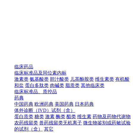
临床药品
临床标准品及同位素内标
激素类
氨基酸类
胆汁酸类
儿茶酚胺类
维生素类
有机酸
和盐
蛋白多肽类
肉碱类
脂质类
其他临床类
临床标准品、质控品
药典
中国药典
欧洲药典
美国药典
日本药典
体外诊断（IVD）试剂（盒）
蛋白质类
糖类
激素
酶类
酯类
维生素
药物及药物代谢物
农药残留类
兽药残留类无机离子
微生物鉴别或药敏试验
的试剂（盒）
其它