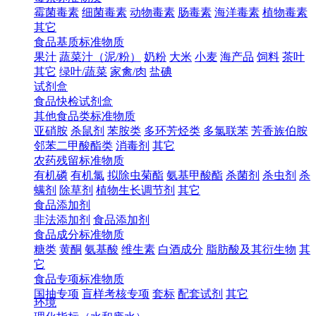
霉菌毒素
细菌毒素
动物毒素
肠毒素
海洋毒素
植物毒素
其它
食品基质标准物质
果汁
蔬菜汁（泥/粉）
奶粉
大米
小麦
海产品
饲料
茶叶
其它
绿叶/蔬菜
家禽/肉
盐碘
试剂盒
食品快检试剂盒
其他食品类标准物质
亚硝胺
杀鼠剂
苯胺类
多环芳烃类
多氯联苯
芳香族伯胺
邻苯二甲酸酯类
消毒剂
其它
农药残留标准物质
有机磷
有机氯
拟除虫菊酯
氨基甲酸酯
杀菌剂
杀虫剂
杀
螨剂
除草剂
植物生长调节剂
其它
食品添加剂
非法添加剂
食品添加剂
食品成分标准物质
糖类
黄酮
氨基酸
维生素
白酒成分
脂肪酸及其衍生物
其
它
食品专项标准物质
国抽专项
盲样考核专项
套标
配套试剂
其它
环境