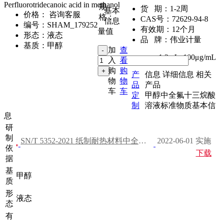
Perfluorotridecanoic acid in methanol
规
货 期：
1-2周
基本
价格：
咨询客服
格：
CAS号：
72629-94-8
信息
编号：
SHAM_179252
有效期：
12个月
量值
形态：
液态
品 牌：
伟业计量
基质：
甲醇
加
查
1.2mL
,
100μg/mL
入
看
购
购
产
信息
详细信息
相关
物
物
品
产品
车
车
定
甲醇中全氟十三烷酸
制
溶液标准物质基本信
息
研
制
SN/T 5352-2021 纸制耐热材料中全氟和多氟化合物的测定
2022-06-01 实施
依
下载
据
基
甲醇
质
形
液态
态
有