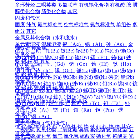
多环芳烃
二噁英类
多氯联苯
有机锡化合物
有机酸
胺
肼
醇类化合物
腈类化合物
其它
固废和气体
固废
纯气
氮气标准气
空气标准气
氦气标准气
单组份
多
组分
其它
金属及其化合物（水和废水）
单元素溶液
混标溶液
银（Ag）
铝（Al）
砷（As）
金
钢铁/有色金属
(Au)
钾（K）
钡(Ba)
铍(Be)
铋(Bi)
钙(Ca)
镉(Cd)
铈(Ce)
常见金属
钴(Co)
铬(Cr)
铯(Cs)
铜(Cu)
镝(Dy)
铒（Er）
铕(Eu)
铁
铁
铝
铜
锌
其它
(Fe)
镓（Ga）
钆（Gd）
锗（Ge）
铪（Hf）
钬（Ho）
稀有金属
铟（In）
铱（Ir）
锇（Os）
镧(La)
锂(Li)
镥(Lu)
镁(Mg)
锆
铪
铌
钽
其它
锰(Mn)
钼(Mo)
钠(Na)
铌(Nb)
钕(Nd)
镍(Ni)
磷(P)
铅(Pb)
轻金属
钯(Pd)
镨(Pr)
铂(Pt)
铷(Rb)
铼(Re)
铑(Rh)
钌(Ru)
锑(Sb)
钪
钛
铝
镁
钾
钠
钙
锶
钡
其它
(Sc)
硒(Se)
钐(Sm)
锡(Sn)
锶(Sr)
铽(Tb)
碲(Te)
钍(Th)
钛
重金属
(Ti)
铊(Tl)
铥(Tm)
铀(U)
钒(V)
钨(W)
钇(Y)
镱(Yb)
锌(Zn)
铜
镍
钴
铅
锌
锡
锑
铋
镉
汞
其它
锆(Zr)
铵(NH4)
汞（Hg）
其它
锝（Tc）
钽（Ta）
钋
贵金属
（Po）
砹（At）
钫（Fr）
镭（Ra）
钷（Pm）
镤
金
银
铂
（Pa）
锕（Ac）
稀土金属
气态污染物（气和废气）
钪
钇
镧
铈
镨
钕
钷
钐
铕
钆
铽
镝
钬
铒
铥
镱
镥
其它
二氧化硫
氮氧化物
二氧化氮
臭氧
氟化物
氨
氰化氢
五
准金属
氧化二磷
硫化氢
氯气
氯化氢
硫酸雾
磷化氢
铬酸雾
光
锗
锑
钋
其它