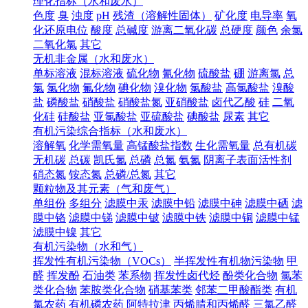
理化指标（水和废水）
色度
臭
浊度
pH
残渣（溶解性固体）
矿化度
电导率
氧
化还原电位
酸度
总碱度
游离二氧化碳
总硬度
颜色
余氯
二氧化氯
其它
无机非金属（水和废水）
单标溶液
混标溶液
硫化物
氰化物
硫酸盐
硼
游离氯
总
氯
氯化物
氟化物
碘化物
溴化物
氯酸盐
高氯酸盐
溴酸
盐
磷酸盐
硝酸盐
硝酸盐氮
亚硝酸盐
卤代乙酸
硅
二氧
化硅
硅酸盐
亚氯酸盐
亚硫酸盐
碘酸盐
尿素
其它
有机污染综合指标（水和废水）
溶解氧
化学需氧量
高锰酸盐指数
生化需氧量
总有机碳
无机碳
总碳
凯氏氮
总磷
总氮
氨氮
阴离子表面活性剂
硝态氮
铵态氮
总磷/总氮
其它
颗粒物及其元素（气和废气）
单组份
多组分
滤膜中汞
滤膜中铅
滤膜中砷
滤膜中硒
滤
膜中铬
滤膜中锑
滤膜中铍
滤膜中铁
滤膜中铜
滤膜中锰
滤膜中镍
其它
有机污染物（水和气）
挥发性有机污染物（VOCs）
半挥发性有机物污染物
甲
醛
挥发酚
石油类
苯系物
挥发性卤代烃
酚类化合物
氯苯
类化合物
苯胺类化合物
硝基苯类
邻苯二甲酸酯类
有机
氯农药
有机磷农药
阿特拉津
丙烯腈和丙烯醛
三氯乙醛