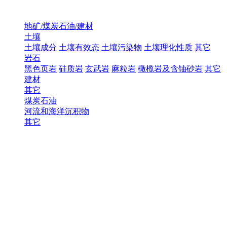
地矿/煤炭石油/建材
土壤
土壤成分
土壤有效态
土壤污染物
土壤理化性质
其它
岩石
黑色页岩
硅质岩
玄武岩
麻粒岩
橄榄岩及含铀砂岩
其它
建材
其它
煤炭石油
河流和海洋沉积物
其它