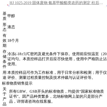
HJ 1025-2019 固体废物 氨基甲酸酯类农药的测定 柱后衍生-高效液相色谱法
基
甲醇
质
形
液态
态
有
效
18个月
期
存
冷冻(-18±5)℃密闭及避光条件下保存。使用前应恒温至（2
储
证均匀。本质控样品打开后应尽快使用，使用中严格防止沾污
条
使用。
件
用
本质控样品可作为工作标准，用于日常分析和检测；用于仪
途
评价、测量过程质量控制及技术仲裁与认证评价等。
标准物质销售提示
关
所有GBW、GSB开头的标准物质，均提供“国家标准物质
于
证书”。因产品种类繁多，北纳标物网上架的只是部分产
产
品，详情请咨询在线客服。
品