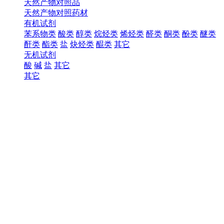
天然产物对照品
天然产物对照药材
有机试剂
苯系物类
酸类
醇类
烷烃类
烯烃类
醛类
酮类
酚类
醚类
酐类
酯类
盐
炔烃类
醌类
其它
无机试剂
酸
碱
盐
其它
其它