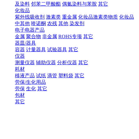
及染料
邻苯二甲酸酯
偶氮染料与苯胺
其它
化妆品
紫外线吸收剂
激素类
重金属
化妆品激素类物质
化妆品
中其他
喹诺酮
农残
其他
染发剂
电子电器产品
金属
聚合物
非金属
ROHS专项
其它
器皿/器具
容器
计量器具
试验器具
其它
仪器
测量仪器
辅助仪器
分析仪器
其它
耗材
移液产品
试纸
滴管
塑料袋
其它
劳保/生化用品
劳保
生化
其它
包材
其它