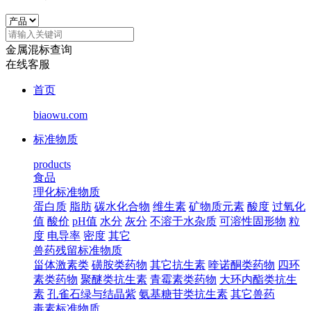
金属混标查询
在线客服
首页
biaowu.com
标准物质
products
食品
理化标准物质
蛋白质
脂肪
碳水化合物
维生素
矿物质元素
酸度
过氧化
值
酸价
pH值
水分
灰分
不溶于水杂质
可溶性固形物
粒
度
电导率
密度
其它
兽药残留标准物质
甾体激素类
磺胺类药物
其它抗生素
喹诺酮类药物
四环
素类药物
聚醚类抗生素
青霉素类药物
大环内酯类抗生
素
孔雀石绿与结晶紫
氨基糖苷类抗生素
其它兽药
毒素标准物质