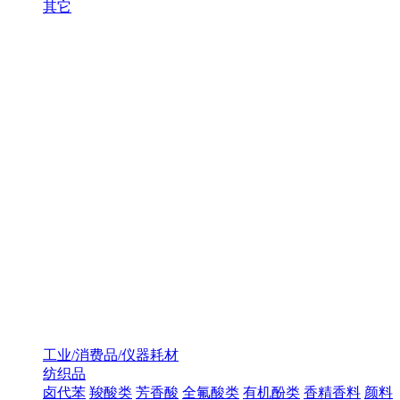
其它
工业/消费品/仪器耗材
纺织品
卤代苯
羧酸类
芳香酸
全氟酸类
有机酚类
香精香料
颜料