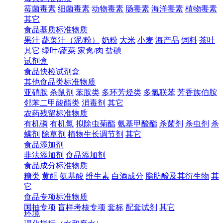
霉菌毒素
细菌毒素
动物毒素
肠毒素
海洋毒素
植物毒素
其它
食品基质标准物质
果汁
蔬菜汁（泥/粉）
奶粉
大米
小麦
海产品
饲料
茶叶
其它
绿叶/蔬菜
家禽/肉
盐碘
试剂盒
食品快检试剂盒
其他食品类标准物质
亚硝胺
杀鼠剂
苯胺类
多环芳烃类
多氯联苯
芳香族伯胺
邻苯二甲酸酯类
消毒剂
其它
农药残留标准物质
有机磷
有机氯
拟除虫菊酯
氨基甲酸酯
杀菌剂
杀虫剂
杀
螨剂
除草剂
植物生长调节剂
其它
食品添加剂
非法添加剂
食品添加剂
食品成分标准物质
糖类
黄酮
氨基酸
维生素
白酒成分
脂肪酸及其衍生物
其
它
食品专项标准物质
国抽专项
盲样考核专项
套标
配套试剂
其它
环境