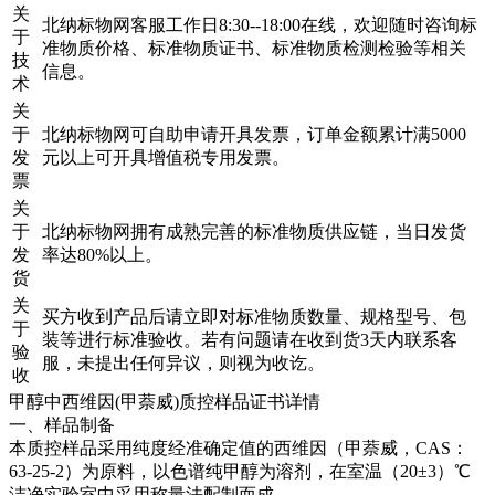
关
北纳标物网客服工作日8:30--18:00在线，欢迎随时咨询标
于
准物质价格、标准物质证书、标准物质检测检验等相关
技
信息。
术
关
于
北纳标物网可自助申请开具发票，订单金额累计满5000
发
元以上可开具增值税专用发票。
票
关
于
北纳标物网拥有成熟完善的标准物质供应链，当日发货
发
率达80%以上。
货
关
买方收到产品后请立即对标准物质数量、规格型号、包
于
装等进行标准验收。若有问题请在收到货3天内联系客
验
服，未提出任何异议，则视为收讫。
收
甲醇中西维因(甲萘威)质控样品证书详情
一、样品制备
本质控样品采用纯度经准确定值的西维因（甲萘威，CAS：
63-25-2）为原料，以色谱纯甲醇为溶剂，在室温（20±3）℃
洁净实验室中采用称量法配制而成。