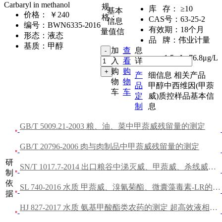
Carbaryl in methanol
规
库 存：
≥10
基本
价格：
￥240
格：
CAS号：
63-25-2
信息
编号：
BWN6335-2016
有效期：
18个月
量值信
形态：
液态
品 牌：
伟业计量
基质：
甲醇
加
查
息
1.5mL
,
76.8μg/L
入
看
详
购
购
产
细信息
相关产品
物
物
品
甲醇中西维因(甲萘
车
车
定
威)质控样品基本信
制
息
GB/T 5009.21-2003 粮、油、菜中甲萘威残留量的测定
GB/T 20796-2006 肉与肉制品中甲萘威残留量的测定
研
SN/T 1017.7-2014 出口粮谷中涕灭威、甲萘威、杀线威、恶虫威、抗蚜威残留量的测定
制
依
SL 740-2016 水质 甲萘威、溴氰菊酯、微囊藻毒素-LR的测定 高效液相色谱法
据
HJ 827-2017 水质 氨基甲酸酯类农药的测定 超高效液相色谱-三重四极杆质谱法