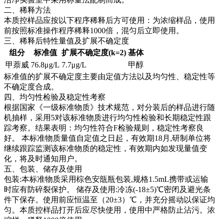
二、稀释方法
本质控样品应按以下程序稀释后方可使用：为浓缩样品，使用
前按照标准操作程序稀释1000倍，混匀后立即使用。
三、稀释后特性量值及扩展不确定度
组分
标准值
扩展不确定度(k=2)
基体
甲萘威
76.8μg/L
7.7μg/L
甲醇
标准值的扩展不确定度主要由定值方法以及均匀性、稳定性等
不确定度合成。
四、均匀性检验及稳定性考察
根据国家《一级标准物质》技术规范，对分装后的样品进行随
机抽样，采用5对该标准物质进行均匀性检验和长期稳定性跟
踪考察。结果表明：均匀性符合F检验规则，稳定性考察良
好。
本标准物质量值自定值之日起，有效期18月,研制单位将
继续跟踪监测该标准物质的稳定性，有效期内如发现量值变
化，将及时通知用户。
五、包装、储存及使用
包装:本标准物质采用棕色安瓿瓶包装,规格1.5mL携带或运输
时应有防碎裂保护。 储存及使用:冷冻(-18±5)℃密闭及避光条
件下保存。使用前应恒温至（20±3）℃，并充分摇动以保证均
匀。本质控样品打开后应尽快使用，使用中严格防止沾污。浓