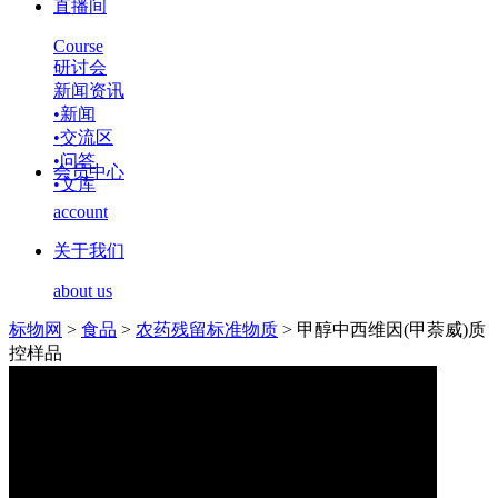
直播间
Course
研讨会
新闻资讯
•
新闻
•
交流区
•
问答
会员中心
•
文库
account
关于我们
about us
标物网
>
食品
>
农药残留标准物质
>
甲醇中西维因(甲萘威)质
控样品