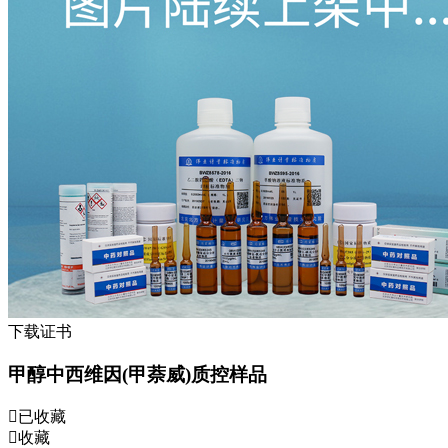
下载证书
甲醇中西维因(甲萘威)质控样品
已收藏
收藏