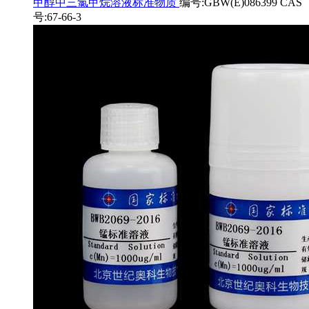
甲醇中三氯甲烷溶液标准物质
编号:GBW(E)086399 CAS
号:67-66-3