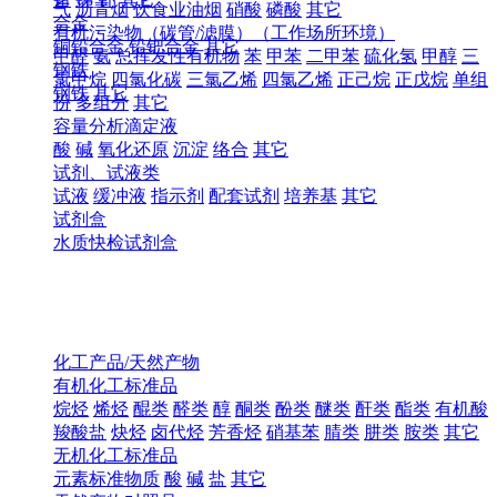
气
沥青烟
饮食业油烟
硝酸
磷酸
其它
合金
有机污染物（碳管/滤膜）（工作场所环境）
铜铅合金
铅钯合金
其它
甲醛
氨
总挥发性有机物
苯
甲苯
二甲苯
硫化氢
甲醇
三
钢铁
氯甲烷
四氯化碳
三氯乙烯
四氯乙烯
正己烷
正戊烷
单组
钢铁
其它
份
多组分
其它
容量分析滴定液
酸
碱
氧化还原
沉淀
络合
其它
试剂、试液类
试液
缓冲液
指示剂
配套试剂
培养基
其它
试剂盒
水质快检试剂盒
化工产品/天然产物
有机化工标准品
烷烃
烯烃
醌类
醛类
醇
酮类
酚类
醚类
酐类
酯类
有机酸
羧酸盐
炔烃
卤代烃
芳香烃
硝基苯
腈类
肼类
胺类
其它
无机化工标准品
元素标准物质
酸
碱
盐
其它