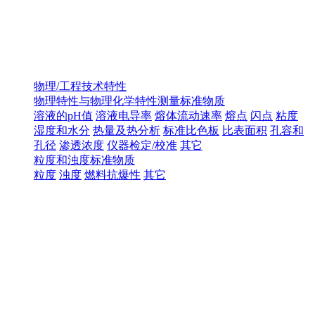
物理/工程技术特性
物理特性与物理化学特性测量标准物质
溶液的pH值
溶液电导率
熔体流动速率
熔点
闪点
粘度
湿度和水分
热量及热分析
标准比色板
比表面积
孔容和
孔径
渗透浓度
仪器检定/校准
其它
粒度和浊度标准物质
粒度
浊度
燃料抗爆性
其它