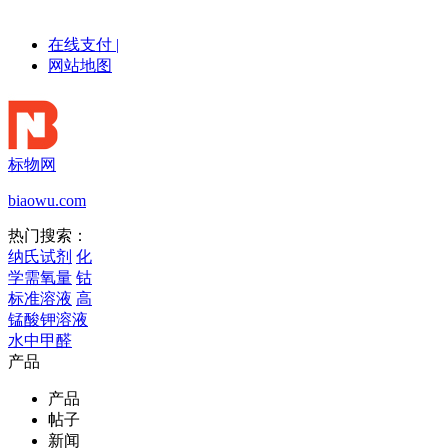
在线支付
|
网站地图
标物网
biaowu.com
热门搜索：
纳氏试剂
化
学需氧量
钴
标准溶液
高
锰酸钾溶液
水中甲醛
产品
产品
帖子
新闻