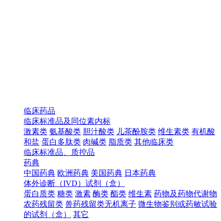
临床药品
临床标准品及同位素内标
激素类
氨基酸类
胆汁酸类
儿茶酚胺类
维生素类
有机酸
和盐
蛋白多肽类
肉碱类
脂质类
其他临床类
临床标准品、质控品
药典
中国药典
欧洲药典
美国药典
日本药典
体外诊断（IVD）试剂（盒）
蛋白质类
糖类
激素
酶类
酯类
维生素
药物及药物代谢物
农药残留类
兽药残留类无机离子
微生物鉴别或药敏试验
的试剂（盒）
其它