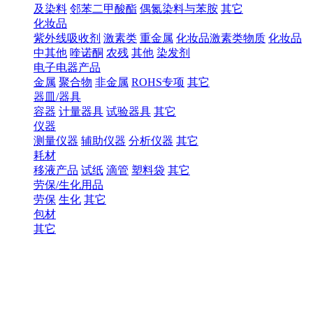
及染料
邻苯二甲酸酯
偶氮染料与苯胺
其它
化妆品
紫外线吸收剂
激素类
重金属
化妆品激素类物质
化妆品
中其他
喹诺酮
农残
其他
染发剂
电子电器产品
金属
聚合物
非金属
ROHS专项
其它
器皿/器具
容器
计量器具
试验器具
其它
仪器
测量仪器
辅助仪器
分析仪器
其它
耗材
移液产品
试纸
滴管
塑料袋
其它
劳保/生化用品
劳保
生化
其它
包材
其它