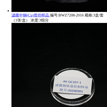
滤膜中铜(Cu)质控样品
编号:BWZ7208-2016 规格:3盒/套
（1张/盒） 浓度:3组分