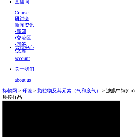
直播间
Course
研讨会
新闻资讯
•
新闻
•
交流区
•
问答
会员中心
•
文库
account
关于我们
about us
标物网
>
环境
>
颗粒物及其元素（气和废气）
>
滤膜中铜(Cu)
质控样品