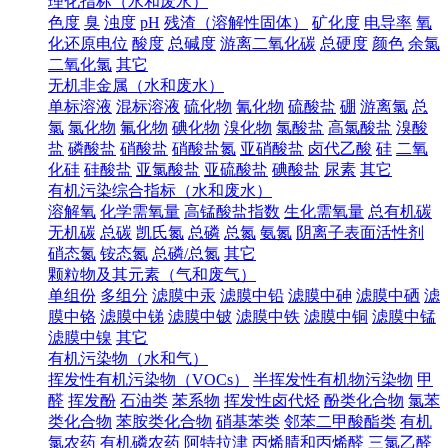
理化指标（水和废水）
色度
臭
浊度
pH
残渣（溶解性固体）
矿化度
电导率
氧
化还原电位
酸度
总碱度
游离二氧化碳
总硬度
颜色
余氯
二氧化氯
其它
无机非金属（水和废水）
单标溶液
混标溶液
硫化物
氰化物
硫酸盐
硼
游离氯
总
氯
氯化物
氟化物
碘化物
溴化物
氯酸盐
高氯酸盐
溴酸
盐
磷酸盐
硝酸盐
硝酸盐氮
亚硝酸盐
卤代乙酸
硅
二氧
化硅
硅酸盐
亚氯酸盐
亚硫酸盐
碘酸盐
尿素
其它
有机污染综合指标（水和废水）
溶解氧
化学需氧量
高锰酸盐指数
生化需氧量
总有机碳
无机碳
总碳
凯氏氮
总磷
总氮
氨氮
阴离子表面活性剂
硝态氮
铵态氮
总磷/总氮
其它
颗粒物及其元素（气和废气）
单组份
多组分
滤膜中汞
滤膜中铅
滤膜中砷
滤膜中硒
滤
膜中铬
滤膜中锑
滤膜中铍
滤膜中铁
滤膜中铜
滤膜中锰
滤膜中镍
其它
有机污染物（水和气）
挥发性有机污染物（VOCs）
半挥发性有机物污染物
甲
醛
挥发酚
石油类
苯系物
挥发性卤代烃
酚类化合物
氯苯
类化合物
苯胺类化合物
硝基苯类
邻苯二甲酸酯类
有机
氯农药
有机磷农药
阿特拉津
丙烯腈和丙烯醛
三氯乙醛