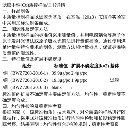
滤膜中铜(Cu)质控样品证书详情
一、样品制备
本质量控制样品以滤膜为基质，在室温（20±3）℃洁净实验室
中采用加标法制备而成。
二、溯源性及定值方法
本质量控制样品的标准值采用测量值，并用电感耦合等离子体
原子发射光谱法或原子吸收光谱法进行量值核验。通过使用满
足计量学特性要求的制备、测量方法和计量器具，保证标准物
质量值的溯源性。
三、特征量值及扩展不确定度
组分
标准值
扩展不确定度(k=2)
基体
铜（BWZ7208-2016-1）
39.9μg/pc
2.4μg/pc
铜（BWZ7208-2016-2）
19.3μg/pc
1.9μg/pc
滤膜
铜（BWZ7208-2016-3）
blank
/
标准值的扩展不确定度主要由定值方法、均匀性、稳定性等不
确定度合成。
四、均匀性检验及稳定性考察
根据国家《一级标准物质》技术规范，对分装后的样品进行随
机抽样，采用10对该标准物质进行均匀性检验和长期稳定性跟
踪考察。结果表明：均匀性符合F检验规则，稳定性考察良