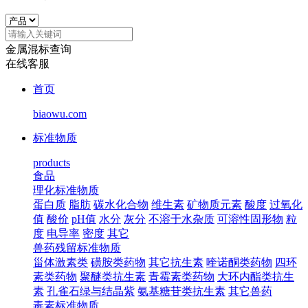
金属混标查询
在线客服
首页
biaowu.com
标准物质
products
食品
理化标准物质
蛋白质
脂肪
碳水化合物
维生素
矿物质元素
酸度
过氧化
值
酸价
pH值
水分
灰分
不溶于水杂质
可溶性固形物
粒
度
电导率
密度
其它
兽药残留标准物质
甾体激素类
磺胺类药物
其它抗生素
喹诺酮类药物
四环
素类药物
聚醚类抗生素
青霉素类药物
大环内酯类抗生
素
孔雀石绿与结晶紫
氨基糖苷类抗生素
其它兽药
毒素标准物质