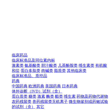
临床药品
临床标准品及同位素内标
激素类
氨基酸类
胆汁酸类
儿茶酚胺类
维生素类
有机酸
和盐
蛋白多肽类
肉碱类
脂质类
其他临床类
临床标准品、质控品
药典
中国药典
欧洲药典
美国药典
日本药典
体外诊断（IVD）试剂（盒）
蛋白质类
糖类
激素
酶类
酯类
维生素
药物及药物代谢物
农药残留类
兽药残留类无机离子
微生物鉴别或药敏试验
的试剂（盒）
其它