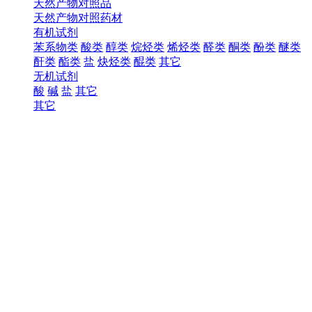
天然产物对照品
天然产物对照药材
有机试剂
苯系物类
酸类
醇类
烷烃类
烯烃类
醛类
酮类
酚类
醚类
酐类
酯类
盐
炔烃类
醌类
其它
无机试剂
酸
碱
盐
其它
其它