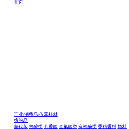
其它
工业/消费品/仪器耗材
纺织品
卤代苯
羧酸类
芳香酸
全氟酸类
有机酚类
香精香料
颜料