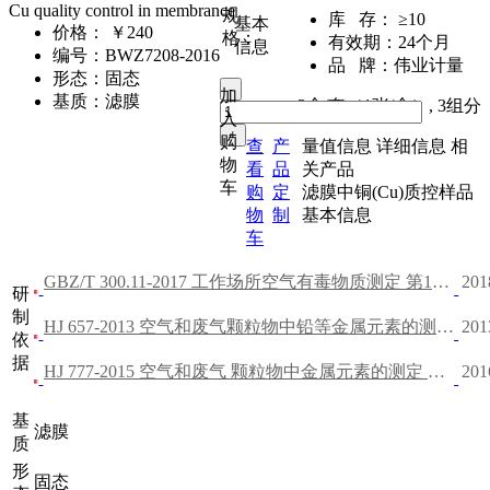
Cu quality control in membrance
规
库 存：
≥10
基本
价格：
￥240
格：
有效期：
24个月
信息
编号：
BWZ7208-2016
品 牌：
伟业计量
形态：
固态
加
基质：
滤膜
3盒/套（1张/盒）
,
3组分
入
购
查
产
量值信息
详细信息
相
物
看
品
关产品
车
购
定
滤膜中铜(Cu)质控样品
物
制
基本信息
车
GBZ/T 300.11-2017 工作场所空气有毒物质测定 第11部分：铜及其化合物
201
研
制
HJ 657-2013 空气和废气颗粒物中铅等金属元素的测定 电感耦合等离子体质谱法
201
依
据
HJ 777-2015 空气和废气 颗粒物中金属元素的测定 电感耦合等离子体发射光谱法
201
基
滤膜
质
形
固态