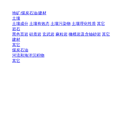
地矿/煤炭石油/建材
土壤
土壤成分
土壤有效态
土壤污染物
土壤理化性质
其它
岩石
黑色页岩
硅质岩
玄武岩
麻粒岩
橄榄岩及含铀砂岩
其它
建材
其它
煤炭石油
河流和海洋沉积物
其它