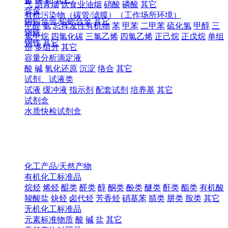
气
沥青烟
饮食业油烟
硝酸
磷酸
其它
合金
有机污染物（碳管/滤膜）（工作场所环境）
铜铅合金
铅钯合金
其它
甲醛
氨
总挥发性有机物
苯
甲苯
二甲苯
硫化氢
甲醇
三
钢铁
氯甲烷
四氯化碳
三氯乙烯
四氯乙烯
正己烷
正戊烷
单组
钢铁
其它
份
多组分
其它
容量分析滴定液
酸
碱
氧化还原
沉淀
络合
其它
试剂、试液类
试液
缓冲液
指示剂
配套试剂
培养基
其它
试剂盒
水质快检试剂盒
化工产品/天然产物
有机化工标准品
烷烃
烯烃
醌类
醛类
醇
酮类
酚类
醚类
酐类
酯类
有机酸
羧酸盐
炔烃
卤代烃
芳香烃
硝基苯
腈类
肼类
胺类
其它
无机化工标准品
元素标准物质
酸
碱
盐
其它