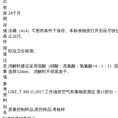
态
有
效
24个月
期
存
储
冷藏（4±4）℃密闭条件下保存。本标准物质打开后应尽快
条
止沾污。
件
用
职业卫生检测。
途
注
意
消解时建议采用混酸（硝酸：高氯酸：氢氟酸=4：1：1）
事
选择324nm。 消解时不得蒸发干。
项
参
考
GBZ_T 300.11-2017 工作场所空气有毒物质测定 第11部
资
料
别
质量控制样品;质控样品;考核样
名