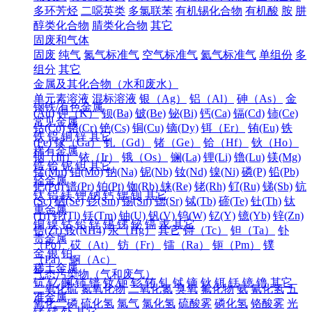
多环芳烃
二噁英类
多氯联苯
有机锡化合物
有机酸
胺
肼
醇类化合物
腈类化合物
其它
固废和气体
固废
纯气
氮气标准气
空气标准气
氦气标准气
单组份
多
组分
其它
金属及其化合物（水和废水）
单元素溶液
混标溶液
银（Ag）
铝（Al）
砷（As）
金
钢铁/有色金属
(Au)
钾（K）
钡(Ba)
铍(Be)
铋(Bi)
钙(Ca)
镉(Cd)
铈(Ce)
常见金属
钴(Co)
铬(Cr)
铯(Cs)
铜(Cu)
镝(Dy)
铒（Er）
铕(Eu)
铁
铁
铝
铜
锌
其它
(Fe)
镓（Ga）
钆（Gd）
锗（Ge）
铪（Hf）
钬（Ho）
稀有金属
铟（In）
铱（Ir）
锇（Os）
镧(La)
锂(Li)
镥(Lu)
镁(Mg)
锆
铪
铌
钽
其它
锰(Mn)
钼(Mo)
钠(Na)
铌(Nb)
钕(Nd)
镍(Ni)
磷(P)
铅(Pb)
轻金属
钯(Pd)
镨(Pr)
铂(Pt)
铷(Rb)
铼(Re)
铑(Rh)
钌(Ru)
锑(Sb)
钪
钛
铝
镁
钾
钠
钙
锶
钡
其它
(Sc)
硒(Se)
钐(Sm)
锡(Sn)
锶(Sr)
铽(Tb)
碲(Te)
钍(Th)
钛
重金属
(Ti)
铊(Tl)
铥(Tm)
铀(U)
钒(V)
钨(W)
钇(Y)
镱(Yb)
锌(Zn)
铜
镍
钴
铅
锌
锡
锑
铋
镉
汞
其它
锆(Zr)
铵(NH4)
汞（Hg）
其它
锝（Tc）
钽（Ta）
钋
贵金属
（Po）
砹（At）
钫（Fr）
镭（Ra）
钷（Pm）
镤
金
银
铂
（Pa）
锕（Ac）
稀土金属
气态污染物（气和废气）
钪
钇
镧
铈
镨
钕
钷
钐
铕
钆
铽
镝
钬
铒
铥
镱
镥
其它
二氧化硫
氮氧化物
二氧化氮
臭氧
氟化物
氨
氰化氢
五
准金属
氧化二磷
硫化氢
氯气
氯化氢
硫酸雾
磷化氢
铬酸雾
光
锗
锑
钋
其它