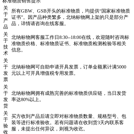
标准物质销售提示
关
所有GBW、GSB开头的标准物质，均提供“国家标准物质
于
证书”。因产品种类繁多，北纳标物网上架的只是部分产
产
品，详情请咨询在线客服。
品
关
北纳标物网客服工作日8:30--18:00在线，欢迎随时咨询标
于
准物质价格、标准物质证书、标准物质检测检验等相关
技
信息。
术
关
于
北纳标物网可自助申请开具发票，订单金额累计满5000
发
元以上可开具增值税专用发票。
票
关
于
北纳标物网拥有成熟完善的标准物质供应链，当日发货
发
率达80%以上。
货
关
买方收到产品后请立即对标准物质数量、规格型号、包
于
装等进行标准验收。若有问题请在收到货3天内联系客
验
服，未提出任何异议，则视为收讫。
收