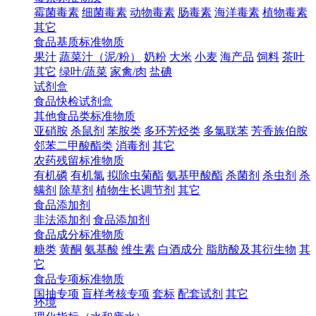
霉菌毒素
细菌毒素
动物毒素
肠毒素
海洋毒素
植物毒素
其它
食品基质标准物质
果汁
蔬菜汁（泥/粉）
奶粉
大米
小麦
海产品
饲料
茶叶
其它
绿叶/蔬菜
家禽/肉
盐碘
试剂盒
食品快检试剂盒
其他食品类标准物质
亚硝胺
杀鼠剂
苯胺类
多环芳烃类
多氯联苯
芳香族伯胺
邻苯二甲酸酯类
消毒剂
其它
农药残留标准物质
有机磷
有机氯
拟除虫菊酯
氨基甲酸酯
杀菌剂
杀虫剂
杀
螨剂
除草剂
植物生长调节剂
其它
食品添加剂
非法添加剂
食品添加剂
食品成分标准物质
糖类
黄酮
氨基酸
维生素
白酒成分
脂肪酸及其衍生物
其
它
食品专项标准物质
国抽专项
盲样考核专项
套标
配套试剂
其它
环境