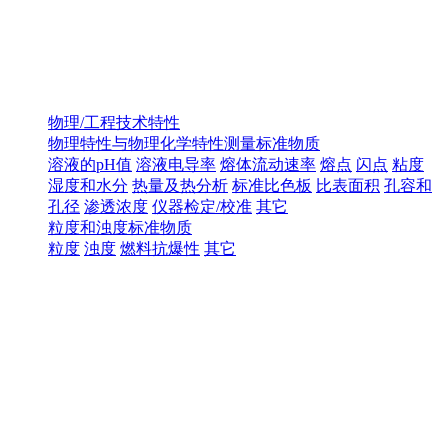
物理/工程技术特性
物理特性与物理化学特性测量标准物质
溶液的pH值
溶液电导率
熔体流动速率
熔点
闪点
粘度
湿度和水分
热量及热分析
标准比色板
比表面积
孔容和
孔径
渗透浓度
仪器检定/校准
其它
粒度和浊度标准物质
粒度
浊度
燃料抗爆性
其它