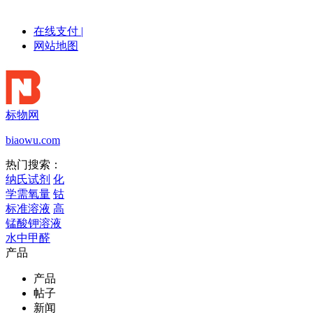
在线支付
|
网站地图
标物网
biaowu.com
热门搜索：
纳氏试剂
化
学需氧量
钴
标准溶液
高
锰酸钾溶液
水中甲醛
产品
产品
帖子
新闻