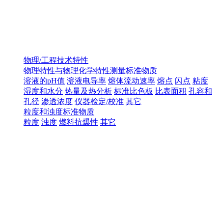
物理/工程技术特性
物理特性与物理化学特性测量标准物质
溶液的pH值
溶液电导率
熔体流动速率
熔点
闪点
粘度
湿度和水分
热量及热分析
标准比色板
比表面积
孔容和
孔径
渗透浓度
仪器检定/校准
其它
粒度和浊度标准物质
粒度
浊度
燃料抗爆性
其它