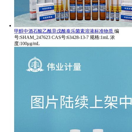
甲醇中酒石酸乙酰异戊酰泰乐菌素溶液标准物质
编
号:SHAM_247623 CAS号:63428-13-7 规格:1mL 浓
度:100μg/mL