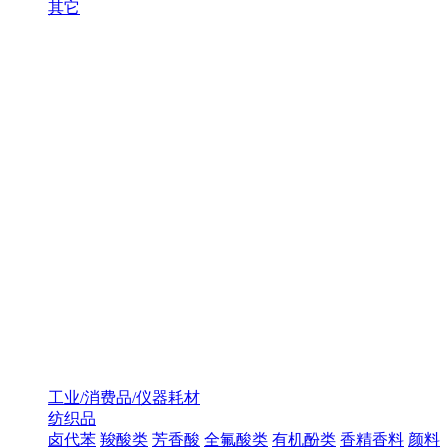
其它
工业/消费品/仪器耗材
纺织品
卤代苯
羧酸类
芳香酸
全氟酸类
有机酚类
香精香料
颜料