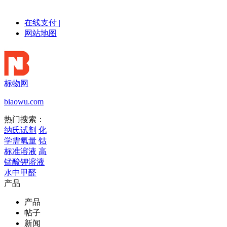
在线支付
|
网站地图
标物网
biaowu.com
热门搜索：
纳氏试剂
化
学需氧量
钴
标准溶液
高
锰酸钾溶液
水中甲醛
产品
产品
帖子
新闻