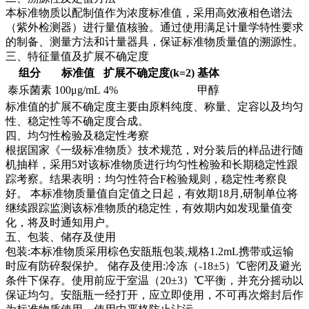
本标准物质以配制值作为浓度标准值，采用高效液相色谱法
（紫外检测器）进行量值核验。通过使用满足计量学特性要求
的制备、测量方法和计量器具，保证标准物质量值的溯源性。
三、特征量值及扩展不确定度
组分
标准值
扩展不确定度(k=2)
基体
泰乐菌素
100μg/mL
4%
甲醇
标准值的扩展不确定度主要由原料纯度、称量、定容以及均匀
性、稳定性等不确定度合成。
四、均匀性检验及稳定性考察
根据国家《一级标准物质》技术规范，对分装后的样品进行随
机抽样，采用5对该标准物质进行均匀性检验和长期稳定性跟
踪考察。结果表明：均匀性符合F检验规则，稳定性考察良
好。
本标准物质量值自定值之日起，有效期18月,研制单位将
继续跟踪监测该标准物质的稳定性，有效期内如发现量值变
化，将及时通知用户。
五、包装、储存及使用
包装:本标准物质采用棕色安瓿瓶包装,规格1.2mL携带或运输
时应有防碎裂保护。 储存及使用:冷冻（-18±5）℃密闭及避光
条件下保存。使用前应于室温（20±3）℃平衡，并充分摇动以
保证均匀。安瓿瓶一经打开，应立即使用，不可再次熔封后作