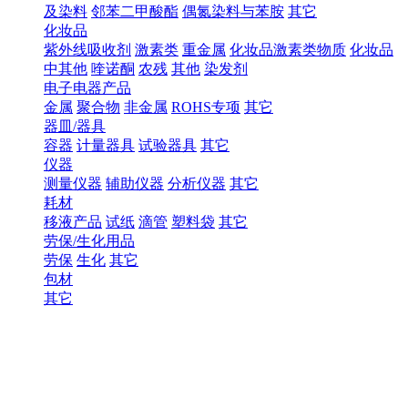
及染料
邻苯二甲酸酯
偶氮染料与苯胺
其它
化妆品
紫外线吸收剂
激素类
重金属
化妆品激素类物质
化妆品
中其他
喹诺酮
农残
其他
染发剂
电子电器产品
金属
聚合物
非金属
ROHS专项
其它
器皿/器具
容器
计量器具
试验器具
其它
仪器
测量仪器
辅助仪器
分析仪器
其它
耗材
移液产品
试纸
滴管
塑料袋
其它
劳保/生化用品
劳保
生化
其它
包材
其它