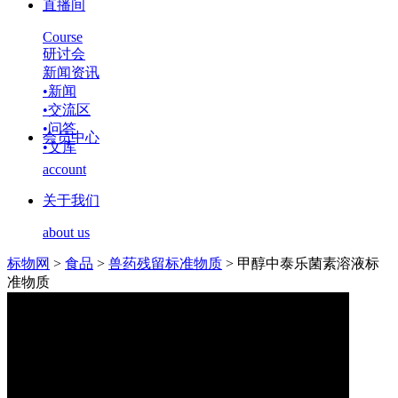
直播间
Course
研讨会
新闻资讯
•
新闻
•
交流区
•
问答
会员中心
•
文库
account
关于我们
about us
标物网
>
食品
>
兽药残留标准物质
>
甲醇中泰乐菌素溶液标
准物质