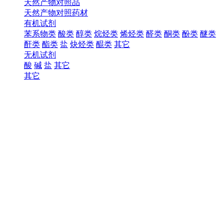
天然产物对照品
天然产物对照药材
有机试剂
苯系物类
酸类
醇类
烷烃类
烯烃类
醛类
酮类
酚类
醚类
酐类
酯类
盐
炔烃类
醌类
其它
无机试剂
酸
碱
盐
其它
其它