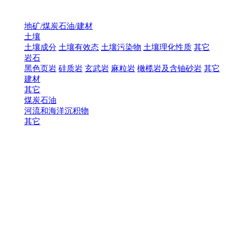
地矿/煤炭石油/建材
土壤
土壤成分
土壤有效态
土壤污染物
土壤理化性质
其它
岩石
黑色页岩
硅质岩
玄武岩
麻粒岩
橄榄岩及含铀砂岩
其它
建材
其它
煤炭石油
河流和海洋沉积物
其它