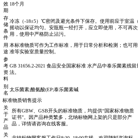
效
18个月
期
存
冷冻（-18±5）℃密闭及避光条件下保存。使用前应于室温（
储
摇动以保证均匀。安瓿瓶一经打开，应立即使用，不可再次
条
用，使用中严格防止沾污。
件
用
本标准物质可作为工作标准，用于日常分析和检测；也可用
途
准等实验室质量控制。
参
考
GB 31656.2-2021 食品安全国家标准 水产品中泰乐菌素
资
法。
料
别
太乐菌素;酪氨酸(EP;泰乐菌素碱
名
标准物质销售提示
关
所有GBW、GSB开头的标准物质，均提供“国家标准物质
于
证书”。因产品种类繁多，北纳标物网上架的只是部分产
产
品，详情请咨询在线客服。
品
关
北纳标物网客服工作日8:30--18:00在线，欢迎随时咨询标