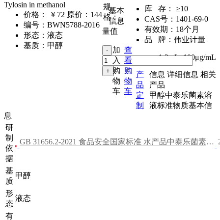
Tylosin in methanol
规
库 存：
≥10
基本
价格：
￥72
原价：144
格：
CAS号：
1401-69-0
信息
编号：
BWN5788-2016
有效期：
18个月
量值
形态：
液态
品 牌：
伟业计量
基质：
甲醇
加
查
1.2mL
,
100μg/mL
入
看
购
购
产
信息
详细信息
相关
物
物
品
产品
车
车
定
甲醇中泰乐菌素溶
制
液标准物质基本信
息
研
制
GB 31656.2-2021 食品安全国家标准 水产品中泰乐菌素残留量的测定 高效液相色谱法
依
据
基
甲醇
质
形
液态
态
有