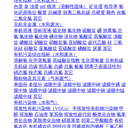
理化指标（水和废水）
色度
臭
浊度
pH
残渣（溶解性固体）
矿化度
电导率
氧
化还原电位
酸度
总碱度
游离二氧化碳
总硬度
颜色
余氯
二氧化氯
其它
无机非金属（水和废水）
单标溶液
混标溶液
硫化物
氰化物
硫酸盐
硼
游离氯
总
氯
氯化物
氟化物
碘化物
溴化物
氯酸盐
高氯酸盐
溴酸
盐
磷酸盐
硝酸盐
硝酸盐氮
亚硝酸盐
卤代乙酸
硅
二氧
化硅
硅酸盐
亚氯酸盐
亚硫酸盐
碘酸盐
尿素
其它
有机污染综合指标（水和废水）
溶解氧
化学需氧量
高锰酸盐指数
生化需氧量
总有机碳
无机碳
总碳
凯氏氮
总磷
总氮
氨氮
阴离子表面活性剂
硝态氮
铵态氮
总磷/总氮
其它
颗粒物及其元素（气和废气）
单组份
多组分
滤膜中汞
滤膜中铅
滤膜中砷
滤膜中硒
滤
膜中铬
滤膜中锑
滤膜中铍
滤膜中铁
滤膜中铜
滤膜中锰
滤膜中镍
其它
有机污染物（水和气）
挥发性有机污染物（VOCs）
半挥发性有机物污染物
甲
醛
挥发酚
石油类
苯系物
挥发性卤代烃
酚类化合物
氯苯
类化合物
苯胺类化合物
硝基苯类
邻苯二甲酸酯类
有机
氯农药
有机磷农药
阿特拉津
丙烯腈和丙烯醛
三氯乙醛