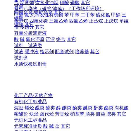
气
沥青烟
饮食业油烟
硝酸
磷酸
其它
合金
有机污染物（碳管/滤膜）（工作场所环境）
铜铅合金
铅钯合金
其它
甲醛
氨
总挥发性有机物
苯
甲苯
二甲苯
硫化氢
甲醇
三
钢铁
氯甲烷
四氯化碳
三氯乙烯
四氯乙烯
正己烷
正戊烷
单组
钢铁
其它
份
多组分
其它
容量分析滴定液
酸
碱
氧化还原
沉淀
络合
其它
试剂、试液类
试液
缓冲液
指示剂
配套试剂
培养基
其它
试剂盒
水质快检试剂盒
化工产品/天然产物
有机化工标准品
烷烃
烯烃
醌类
醛类
醇
酮类
酚类
醚类
酐类
酯类
有机酸
羧酸盐
炔烃
卤代烃
芳香烃
硝基苯
腈类
肼类
胺类
其它
无机化工标准品
元素标准物质
酸
碱
盐
其它