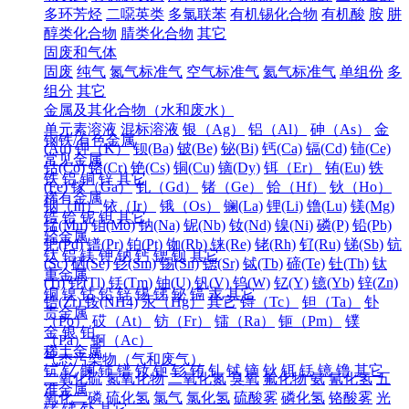
多环芳烃
二噁英类
多氯联苯
有机锡化合物
有机酸
胺
肼
醇类化合物
腈类化合物
其它
固废和气体
固废
纯气
氮气标准气
空气标准气
氦气标准气
单组份
多
组分
其它
金属及其化合物（水和废水）
单元素溶液
混标溶液
银（Ag）
铝（Al）
砷（As）
金
钢铁/有色金属
(Au)
钾（K）
钡(Ba)
铍(Be)
铋(Bi)
钙(Ca)
镉(Cd)
铈(Ce)
常见金属
钴(Co)
铬(Cr)
铯(Cs)
铜(Cu)
镝(Dy)
铒（Er）
铕(Eu)
铁
铁
铝
铜
锌
其它
(Fe)
镓（Ga）
钆（Gd）
锗（Ge）
铪（Hf）
钬（Ho）
稀有金属
铟（In）
铱（Ir）
锇（Os）
镧(La)
锂(Li)
镥(Lu)
镁(Mg)
锆
铪
铌
钽
其它
锰(Mn)
钼(Mo)
钠(Na)
铌(Nb)
钕(Nd)
镍(Ni)
磷(P)
铅(Pb)
轻金属
钯(Pd)
镨(Pr)
铂(Pt)
铷(Rb)
铼(Re)
铑(Rh)
钌(Ru)
锑(Sb)
钪
钛
铝
镁
钾
钠
钙
锶
钡
其它
(Sc)
硒(Se)
钐(Sm)
锡(Sn)
锶(Sr)
铽(Tb)
碲(Te)
钍(Th)
钛
重金属
(Ti)
铊(Tl)
铥(Tm)
铀(U)
钒(V)
钨(W)
钇(Y)
镱(Yb)
锌(Zn)
铜
镍
钴
铅
锌
锡
锑
铋
镉
汞
其它
锆(Zr)
铵(NH4)
汞（Hg）
其它
锝（Tc）
钽（Ta）
钋
贵金属
（Po）
砹（At）
钫（Fr）
镭（Ra）
钷（Pm）
镤
金
银
铂
（Pa）
锕（Ac）
稀土金属
气态污染物（气和废气）
钪
钇
镧
铈
镨
钕
钷
钐
铕
钆
铽
镝
钬
铒
铥
镱
镥
其它
二氧化硫
氮氧化物
二氧化氮
臭氧
氟化物
氨
氰化氢
五
准金属
氧化二磷
硫化氢
氯气
氯化氢
硫酸雾
磷化氢
铬酸雾
光
锗
锑
钋
其它