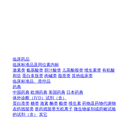
临床药品
临床标准品及同位素内标
激素类
氨基酸类
胆汁酸类
儿茶酚胺类
维生素类
有机酸
和盐
蛋白多肽类
肉碱类
脂质类
其他临床类
临床标准品、质控品
药典
中国药典
欧洲药典
美国药典
日本药典
体外诊断（IVD）试剂（盒）
蛋白质类
糖类
激素
酶类
酯类
维生素
药物及药物代谢物
农药残留类
兽药残留类无机离子
微生物鉴别或药敏试验
的试剂（盒）
其它