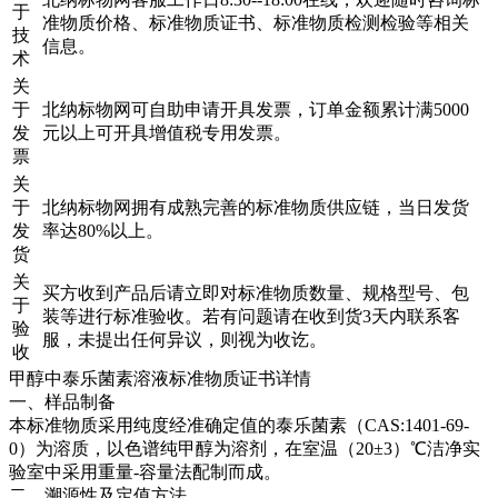
于
准物质价格、标准物质证书、标准物质检测检验等相关
技
信息。
术
关
于
北纳标物网可自助申请开具发票，订单金额累计满5000
发
元以上可开具增值税专用发票。
票
关
于
北纳标物网拥有成熟完善的标准物质供应链，当日发货
发
率达80%以上。
货
关
买方收到产品后请立即对标准物质数量、规格型号、包
于
装等进行标准验收。若有问题请在收到货3天内联系客
验
服，未提出任何异议，则视为收讫。
收
甲醇中泰乐菌素溶液标准物质证书详情
一、样品制备
本标准物质采用纯度经准确定值的泰乐菌素（CAS:1401-69-
0）为溶质，以色谱纯甲醇为溶剂，在室温（20±3）℃洁净实
验室中采用重量-容量法配制而成。
二、溯源性及定值方法