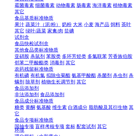
霉菌毒素
细菌毒素
动物毒素
肠毒素
海洋毒素
植物毒素
其它
食品基质标准物质
果汁
蔬菜汁（泥/粉）
奶粉
大米
小麦
海产品
饲料
茶叶
其它
绿叶/蔬菜
家禽/肉
盐碘
试剂盒
食品快检试剂盒
其他食品类标准物质
亚硝胺
杀鼠剂
苯胺类
多环芳烃类
多氯联苯
芳香族伯胺
邻苯二甲酸酯类
消毒剂
其它
农药残留标准物质
有机磷
有机氯
拟除虫菊酯
氨基甲酸酯
杀菌剂
杀虫剂
杀
螨剂
除草剂
植物生长调节剂
其它
食品添加剂
非法添加剂
食品添加剂
食品成分标准物质
糖类
黄酮
氨基酸
维生素
白酒成分
脂肪酸及其衍生物
其
它
食品专项标准物质
国抽专项
盲样考核专项
套标
配套试剂
其它
环境