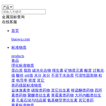
金属混标查询
在线客服
首页
biaowu.com
标准物质
products
食品
理化标准物质
蛋白质
脂肪
碳水化合物
维生素
矿物质元素
酸度
过氧化
值
酸价
pH值
水分
灰分
不溶于水杂质
可溶性固形物
粒
度
电导率
密度
其它
兽药残留标准物质
甾体激素类
磺胺类药物
其它抗生素
喹诺酮类药物
四环
素类药物
聚醚类抗生素
青霉素类药物
大环内酯类抗生
素
孔雀石绿与结晶紫
氨基糖苷类抗生素
其它兽药
毒素标准物质