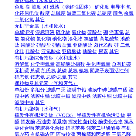
理化指标（水和废水）
色度
臭
浊度
pH
残渣（溶解性固体）
矿化度
电导率
氧
化还原电位
酸度
总碱度
游离二氧化碳
总硬度
颜色
余氯
二氧化氯
其它
无机非金属（水和废水）
单标溶液
混标溶液
硫化物
氰化物
硫酸盐
硼
游离氯
总
氯
氯化物
氟化物
碘化物
溴化物
氯酸盐
高氯酸盐
溴酸
盐
磷酸盐
硝酸盐
硝酸盐氮
亚硝酸盐
卤代乙酸
硅
二氧
化硅
硅酸盐
亚氯酸盐
亚硫酸盐
碘酸盐
尿素
其它
有机污染综合指标（水和废水）
溶解氧
化学需氧量
高锰酸盐指数
生化需氧量
总有机碳
无机碳
总碳
凯氏氮
总磷
总氮
氨氮
阴离子表面活性剂
硝态氮
铵态氮
总磷/总氮
其它
颗粒物及其元素（气和废气）
单组份
多组分
滤膜中汞
滤膜中铅
滤膜中砷
滤膜中硒
滤
膜中铬
滤膜中锑
滤膜中铍
滤膜中铁
滤膜中铜
滤膜中锰
滤膜中镍
其它
有机污染物（水和气）
挥发性有机污染物（VOCs）
半挥发性有机物污染物
甲
醛
挥发酚
石油类
苯系物
挥发性卤代烃
酚类化合物
氯苯
类化合物
苯胺类化合物
硝基苯类
邻苯二甲酸酯类
有机
氯农药
有机磷农药
阿特拉津
丙烯腈和丙烯醛
三氯乙醛