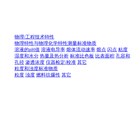
物理/工程技术特性
物理特性与物理化学特性测量标准物质
溶液的pH值
溶液电导率
熔体流动速率
熔点
闪点
粘度
湿度和水分
热量及热分析
标准比色板
比表面积
孔容和
孔径
渗透浓度
仪器检定/校准
其它
粒度和浊度标准物质
粒度
浊度
燃料抗爆性
其它