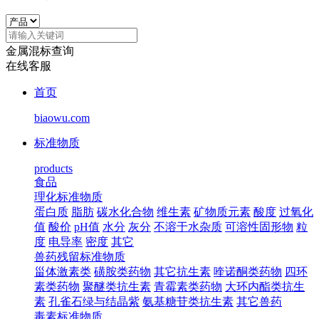
金属混标查询
在线客服
首页
biaowu.com
标准物质
products
食品
理化标准物质
蛋白质
脂肪
碳水化合物
维生素
矿物质元素
酸度
过氧化
值
酸价
pH值
水分
灰分
不溶于水杂质
可溶性固形物
粒
度
电导率
密度
其它
兽药残留标准物质
甾体激素类
磺胺类药物
其它抗生素
喹诺酮类药物
四环
素类药物
聚醚类抗生素
青霉素类药物
大环内酯类抗生
素
孔雀石绿与结晶紫
氨基糖苷类抗生素
其它兽药
毒素标准物质