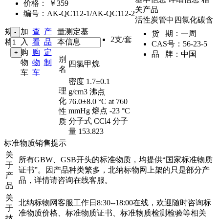
价格：
￥359
关产品
编号：
AK-QC112-1/AK-QC112-2
活性炭管中四氯化碳含
规
加
查
产
量测定基
货 期：
一周
2支/套
格：
入
看
品
本信息
CAS号：
56-23-5
购
购
定
品 牌：
中国
别
物
物
制
四氯甲烷
名
车
车
密度 1.7±0.1
理
g/cm3 沸点
化
76.0±8.0 °C at 760
mmHg 熔点 -23 °C
性
分子式 CCl4 分子
质
量 153.823
标准物质销售提示
关
所有GBW、GSB开头的标准物质，均提供“国家标准物质
于
证书”。因产品种类繁多，北纳标物网上架的只是部分产
产
品，详情请咨询在线客服。
品
关
北纳标物网客服工作日8:30--18:00在线，欢迎随时咨询标
于
准物质价格、标准物质证书、标准物质检测检验等相关
技