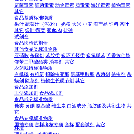
霉菌毒素
细菌毒素
动物毒素
肠毒素
海洋毒素
植物毒素
其它
食品基质标准物质
果汁
蔬菜汁（泥/粉）
奶粉
大米
小麦
海产品
饲料
茶叶
其它
绿叶/蔬菜
家禽/肉
盐碘
试剂盒
食品快检试剂盒
其他食品类标准物质
亚硝胺
杀鼠剂
苯胺类
多环芳烃类
多氯联苯
芳香族伯胺
邻苯二甲酸酯类
消毒剂
其它
农药残留标准物质
有机磷
有机氯
拟除虫菊酯
氨基甲酸酯
杀菌剂
杀虫剂
杀
螨剂
除草剂
植物生长调节剂
其它
食品添加剂
非法添加剂
食品添加剂
食品成分标准物质
糖类
黄酮
氨基酸
维生素
白酒成分
脂肪酸及其衍生物
其
它
食品专项标准物质
国抽专项
盲样考核专项
套标
配套试剂
其它
环境