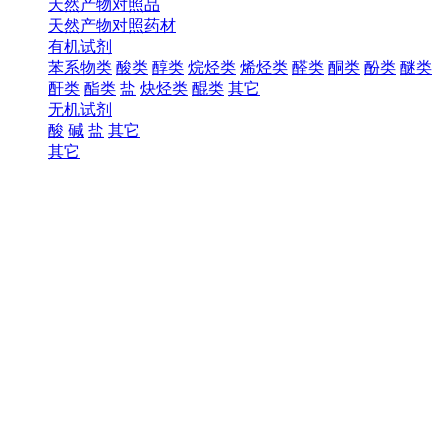
天然产物对照品
天然产物对照药材
有机试剂
苯系物类
酸类
醇类
烷烃类
烯烃类
醛类
酮类
酚类
醚类
酐类
酯类
盐
炔烃类
醌类
其它
无机试剂
酸
碱
盐
其它
其它