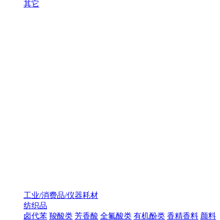
其它
工业/消费品/仪器耗材
纺织品
卤代苯
羧酸类
芳香酸
全氟酸类
有机酚类
香精香料
颜料