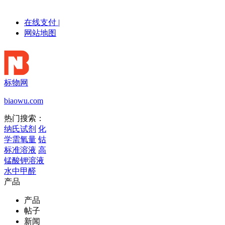
在线支付
|
网站地图
标物网
biaowu.com
热门搜索：
纳氏试剂
化
学需氧量
钴
标准溶液
高
锰酸钾溶液
水中甲醛
产品
产品
帖子
新闻