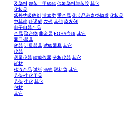
及染料
邻苯二甲酸酯
偶氮染料与苯胺
其它
化妆品
紫外线吸收剂
激素类
重金属
化妆品激素类物质
化妆品
中其他
喹诺酮
农残
其他
染发剂
电子电器产品
金属
聚合物
非金属
ROHS专项
其它
器皿/器具
容器
计量器具
试验器具
其它
仪器
测量仪器
辅助仪器
分析仪器
其它
耗材
移液产品
试纸
滴管
塑料袋
其它
劳保/生化用品
劳保
生化
其它
包材
其它