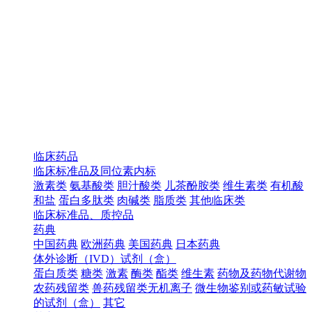
临床药品
临床标准品及同位素内标
激素类
氨基酸类
胆汁酸类
儿茶酚胺类
维生素类
有机酸
和盐
蛋白多肽类
肉碱类
脂质类
其他临床类
临床标准品、质控品
药典
中国药典
欧洲药典
美国药典
日本药典
体外诊断（IVD）试剂（盒）
蛋白质类
糖类
激素
酶类
酯类
维生素
药物及药物代谢物
农药残留类
兽药残留类无机离子
微生物鉴别或药敏试验
的试剂（盒）
其它