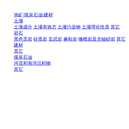
地矿/煤炭石油/建材
土壤
土壤成分
土壤有效态
土壤污染物
土壤理化性质
其它
岩石
黑色页岩
硅质岩
玄武岩
麻粒岩
橄榄岩及含铀砂岩
其它
建材
其它
煤炭石油
河流和海洋沉积物
其它