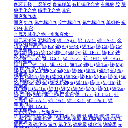
多环芳烃
二噁英类
多氯联苯
有机锡化合物
有机酸
胺
肼
醇类化合物
腈类化合物
其它
固废和气体
固废
纯气
氮气标准气
空气标准气
氦气标准气
单组份
多
组分
其它
金属及其化合物（水和废水）
单元素溶液
混标溶液
银（Ag）
铝（Al）
砷（As）
金
钢铁/有色金属
(Au)
钾（K）
钡(Ba)
铍(Be)
铋(Bi)
钙(Ca)
镉(Cd)
铈(Ce)
常见金属
钴(Co)
铬(Cr)
铯(Cs)
铜(Cu)
镝(Dy)
铒（Er）
铕(Eu)
铁
铁
铝
铜
锌
其它
(Fe)
镓（Ga）
钆（Gd）
锗（Ge）
铪（Hf）
钬（Ho）
稀有金属
铟（In）
铱（Ir）
锇（Os）
镧(La)
锂(Li)
镥(Lu)
镁(Mg)
锆
铪
铌
钽
其它
锰(Mn)
钼(Mo)
钠(Na)
铌(Nb)
钕(Nd)
镍(Ni)
磷(P)
铅(Pb)
轻金属
钯(Pd)
镨(Pr)
铂(Pt)
铷(Rb)
铼(Re)
铑(Rh)
钌(Ru)
锑(Sb)
钪
钛
铝
镁
钾
钠
钙
锶
钡
其它
(Sc)
硒(Se)
钐(Sm)
锡(Sn)
锶(Sr)
铽(Tb)
碲(Te)
钍(Th)
钛
重金属
(Ti)
铊(Tl)
铥(Tm)
铀(U)
钒(V)
钨(W)
钇(Y)
镱(Yb)
锌(Zn)
铜
镍
钴
铅
锌
锡
锑
铋
镉
汞
其它
锆(Zr)
铵(NH4)
汞（Hg）
其它
锝（Tc）
钽（Ta）
钋
贵金属
（Po）
砹（At）
钫（Fr）
镭（Ra）
钷（Pm）
镤
金
银
铂
（Pa）
锕（Ac）
稀土金属
气态污染物（气和废气）
钪
钇
镧
铈
镨
钕
钷
钐
铕
钆
铽
镝
钬
铒
铥
镱
镥
其它
二氧化硫
氮氧化物
二氧化氮
臭氧
氟化物
氨
氰化氢
五
准金属
氧化二磷
硫化氢
氯气
氯化氢
硫酸雾
磷化氢
铬酸雾
光
锗
锑
钋
其它