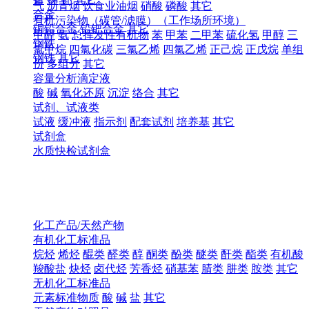
气
沥青烟
饮食业油烟
硝酸
磷酸
其它
合金
有机污染物（碳管/滤膜）（工作场所环境）
铜铅合金
铅钯合金
其它
甲醛
氨
总挥发性有机物
苯
甲苯
二甲苯
硫化氢
甲醇
三
钢铁
氯甲烷
四氯化碳
三氯乙烯
四氯乙烯
正己烷
正戊烷
单组
钢铁
其它
份
多组分
其它
容量分析滴定液
酸
碱
氧化还原
沉淀
络合
其它
试剂、试液类
试液
缓冲液
指示剂
配套试剂
培养基
其它
试剂盒
水质快检试剂盒
化工产品/天然产物
有机化工标准品
烷烃
烯烃
醌类
醛类
醇
酮类
酚类
醚类
酐类
酯类
有机酸
羧酸盐
炔烃
卤代烃
芳香烃
硝基苯
腈类
肼类
胺类
其它
无机化工标准品
元素标准物质
酸
碱
盐
其它