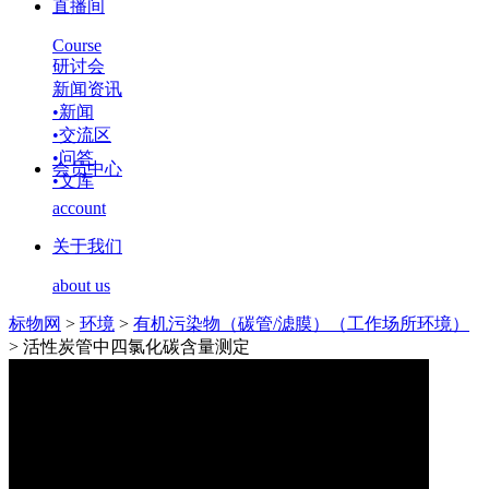
直播间
Course
研讨会
新闻资讯
•
新闻
•
交流区
•
问答
会员中心
•
文库
account
关于我们
about us
标物网
>
环境
>
有机污染物（碳管/滤膜）（工作场所环境）
>
活性炭管中四氯化碳含量测定