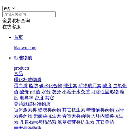
金属混标查询
在线客服
首页
biaowu.com
标准物质
products
食品
理化标准物质
蛋白质
脂肪
碳水化合物
维生素
矿物质元素
酸度
过氧化
值
酸价
pH值
水分
灰分
不溶于水杂质
可溶性固形物
粒
度
电导率
密度
其它
兽药残留标准物质
甾体激素类
磺胺类药物
其它抗生素
喹诺酮类药物
四环
素类药物
聚醚类抗生素
青霉素类药物
大环内酯类抗生
素
孔雀石绿与结晶紫
氨基糖苷类抗生素
其它兽药
毒素标准物质