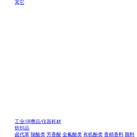
其它
工业/消费品/仪器耗材
纺织品
卤代苯
羧酸类
芳香酸
全氟酸类
有机酚类
香精香料
颜料