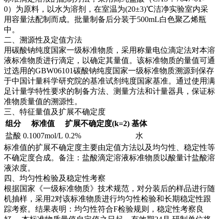
0）为原料，以水为溶剂，在室温为(20±3)℃洁净实验室内采
用容量法配制而成。批量制备后分装于500mL白色聚乙烯瓶
中。
二、溯源性及定值方法
用碳酸钠纯度国家一级标准物质，采用称量电位滴定法对本溶
液标准物质进行滴定，以确定其量值。该标准物质的量值可通
过选用的GBW06101碳酸钠纯度国家一级标准物质溯源到保存
于中国计量科学研究院的基准试剂纯度国家基准。通过使用满
足计量学特性要求的制备方法、测量方法和计量器具，保证标
准物质量值的溯源性。
三、特征量值及扩展不确定度
组分
标准值
扩展不确定度(k=2)
基体
盐酸
0.1007mol/L
0.2%
水
标准值的扩展不确定度主要由定值方法以及均匀性、稳定性等
不确定度合成。备注：盐酸滴定溶液标准物质以酸量计盐酸溶
液浓度。
四、均匀性检验及稳定性考察
根据国家《一级标准物质》技术规范，对分装后的样品进行随
机抽样，采用2对该标准物质进行均匀性检验和长期稳定性跟
踪考察。结果表明：均匀性符合F检验规则，稳定性考察良