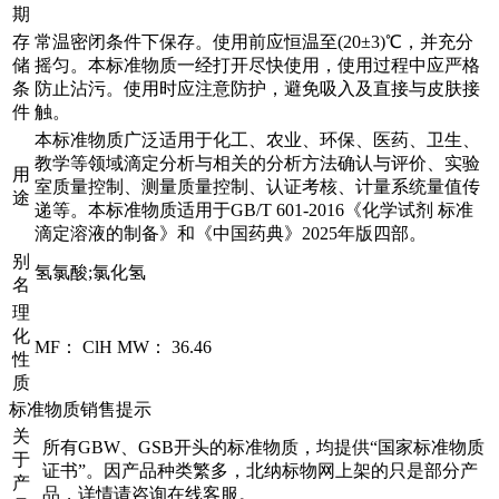
期
存
常温密闭条件下保存。使用前应恒温至(20±3)℃，并充分
储
摇匀。本标准物质一经打开尽快使用，使用过程中应严格
条
防止沾污。使用时应注意防护，避免吸入及直接与皮肤接
件
触。
本标准物质广泛适用于化工、农业、环保、医药、卫生、
教学等领域滴定分析与相关的分析方法确认与评价、实验
用
室质量控制、测量质量控制、认证考核、计量系统量值传
途
递等。本标准物质适用于GB/T 601-2016《化学试剂 标准
滴定溶液的制备》和《中国药典》2025年版四部。
别
氢氯酸;氯化氢
名
理
化
MF： ClH MW： 36.46
性
质
标准物质销售提示
关
所有GBW、GSB开头的标准物质，均提供“国家标准物质
于
证书”。因产品种类繁多，北纳标物网上架的只是部分产
产
品，详情请咨询在线客服。