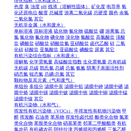
理化指标（水和废水）
色度
臭
浊度
pH
残渣（溶解性固体）
矿化度
电导率
氧
化还原电位
酸度
总碱度
游离二氧化碳
总硬度
颜色
余氯
二氧化氯
其它
无机非金属（水和废水）
单标溶液
混标溶液
硫化物
氰化物
硫酸盐
硼
游离氯
总
氯
氯化物
氟化物
碘化物
溴化物
氯酸盐
高氯酸盐
溴酸
盐
磷酸盐
硝酸盐
硝酸盐氮
亚硝酸盐
卤代乙酸
硅
二氧
化硅
硅酸盐
亚氯酸盐
亚硫酸盐
碘酸盐
尿素
其它
有机污染综合指标（水和废水）
溶解氧
化学需氧量
高锰酸盐指数
生化需氧量
总有机碳
无机碳
总碳
凯氏氮
总磷
总氮
氨氮
阴离子表面活性剂
硝态氮
铵态氮
总磷/总氮
其它
颗粒物及其元素（气和废气）
单组份
多组分
滤膜中汞
滤膜中铅
滤膜中砷
滤膜中硒
滤
膜中铬
滤膜中锑
滤膜中铍
滤膜中铁
滤膜中铜
滤膜中锰
滤膜中镍
其它
有机污染物（水和气）
挥发性有机污染物（VOCs）
半挥发性有机物污染物
甲
醛
挥发酚
石油类
苯系物
挥发性卤代烃
酚类化合物
氯苯
类化合物
苯胺类化合物
硝基苯类
邻苯二甲酸酯类
有机
氯农药
有机磷农药
阿特拉津
丙烯腈和丙烯醛
三氯乙醛