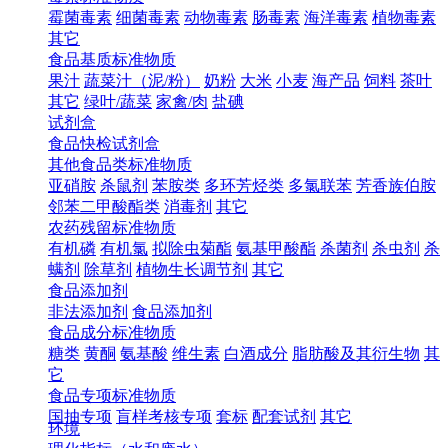
霉菌毒素
细菌毒素
动物毒素
肠毒素
海洋毒素
植物毒素
其它
食品基质标准物质
果汁
蔬菜汁（泥/粉）
奶粉
大米
小麦
海产品
饲料
茶叶
其它
绿叶/蔬菜
家禽/肉
盐碘
试剂盒
食品快检试剂盒
其他食品类标准物质
亚硝胺
杀鼠剂
苯胺类
多环芳烃类
多氯联苯
芳香族伯胺
邻苯二甲酸酯类
消毒剂
其它
农药残留标准物质
有机磷
有机氯
拟除虫菊酯
氨基甲酸酯
杀菌剂
杀虫剂
杀
螨剂
除草剂
植物生长调节剂
其它
食品添加剂
非法添加剂
食品添加剂
食品成分标准物质
糖类
黄酮
氨基酸
维生素
白酒成分
脂肪酸及其衍生物
其
它
食品专项标准物质
国抽专项
盲样考核专项
套标
配套试剂
其它
环境