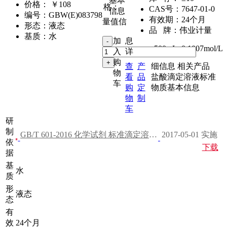
基本
价格：
￥108
格：
CAS号：
7647-01-0
信息
编号：
GBW(E)083798
有效期：
24个月
量值信
形态：
液态
品 牌：
伟业计量
基质：
水
加
息
500mL
,
0.1007mol/L
入
详
购
查
产
细信息
相关产品
物
看
品
盐酸滴定溶液标准
车
购
定
物质基本信息
物
制
车
研
制
GB/T 601-2016 化学试剂 标准滴定溶液的制备
2017-05-01 实施
依
下载
据
基
水
质
形
液态
态
有
效
24个月