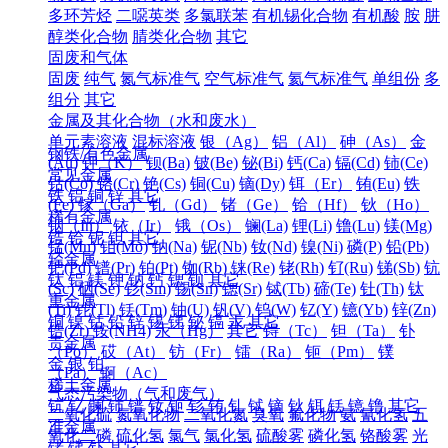
多环芳烃
二噁英类
多氯联苯
有机锡化合物
有机酸
胺
肼
醇类化合物
腈类化合物
其它
固废和气体
固废
纯气
氮气标准气
空气标准气
氦气标准气
单组份
多
组分
其它
金属及其化合物（水和废水）
单元素溶液
混标溶液
银（Ag）
铝（Al）
砷（As）
金
钢铁/有色金属
(Au)
钾（K）
钡(Ba)
铍(Be)
铋(Bi)
钙(Ca)
镉(Cd)
铈(Ce)
常见金属
钴(Co)
铬(Cr)
铯(Cs)
铜(Cu)
镝(Dy)
铒（Er）
铕(Eu)
铁
铁
铝
铜
锌
其它
(Fe)
镓（Ga）
钆（Gd）
锗（Ge）
铪（Hf）
钬（Ho）
稀有金属
铟（In）
铱（Ir）
锇（Os）
镧(La)
锂(Li)
镥(Lu)
镁(Mg)
锆
铪
铌
钽
其它
锰(Mn)
钼(Mo)
钠(Na)
铌(Nb)
钕(Nd)
镍(Ni)
磷(P)
铅(Pb)
轻金属
钯(Pd)
镨(Pr)
铂(Pt)
铷(Rb)
铼(Re)
铑(Rh)
钌(Ru)
锑(Sb)
钪
钛
铝
镁
钾
钠
钙
锶
钡
其它
(Sc)
硒(Se)
钐(Sm)
锡(Sn)
锶(Sr)
铽(Tb)
碲(Te)
钍(Th)
钛
重金属
(Ti)
铊(Tl)
铥(Tm)
铀(U)
钒(V)
钨(W)
钇(Y)
镱(Yb)
锌(Zn)
铜
镍
钴
铅
锌
锡
锑
铋
镉
汞
其它
锆(Zr)
铵(NH4)
汞（Hg）
其它
锝（Tc）
钽（Ta）
钋
贵金属
（Po）
砹（At）
钫（Fr）
镭（Ra）
钷（Pm）
镤
金
银
铂
（Pa）
锕（Ac）
稀土金属
气态污染物（气和废气）
钪
钇
镧
铈
镨
钕
钷
钐
铕
钆
铽
镝
钬
铒
铥
镱
镥
其它
二氧化硫
氮氧化物
二氧化氮
臭氧
氟化物
氨
氰化氢
五
准金属
氧化二磷
硫化氢
氯气
氯化氢
硫酸雾
磷化氢
铬酸雾
光
锗
锑
钋
其它