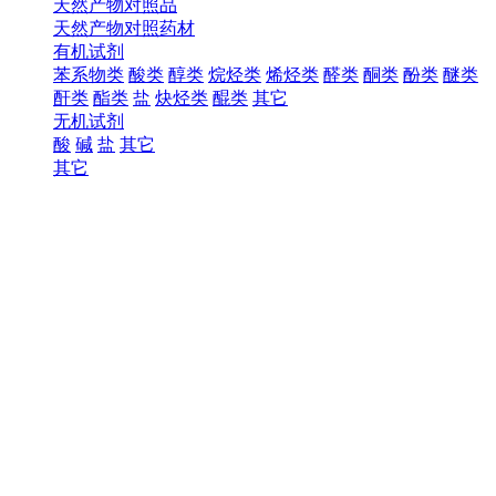
天然产物对照品
天然产物对照药材
有机试剂
苯系物类
酸类
醇类
烷烃类
烯烃类
醛类
酮类
酚类
醚类
酐类
酯类
盐
炔烃类
醌类
其它
无机试剂
酸
碱
盐
其它
其它