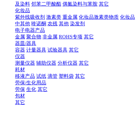
及染料
邻苯二甲酸酯
偶氮染料与苯胺
其它
化妆品
紫外线吸收剂
激素类
重金属
化妆品激素类物质
化妆品
中其他
喹诺酮
农残
其他
染发剂
电子电器产品
金属
聚合物
非金属
ROHS专项
其它
器皿/器具
容器
计量器具
试验器具
其它
仪器
测量仪器
辅助仪器
分析仪器
其它
耗材
移液产品
试纸
滴管
塑料袋
其它
劳保/生化用品
劳保
生化
其它
包材
其它