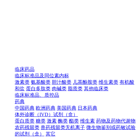
临床药品
临床标准品及同位素内标
激素类
氨基酸类
胆汁酸类
儿茶酚胺类
维生素类
有机酸
和盐
蛋白多肽类
肉碱类
脂质类
其他临床类
临床标准品、质控品
药典
中国药典
欧洲药典
美国药典
日本药典
体外诊断（IVD）试剂（盒）
蛋白质类
糖类
激素
酶类
酯类
维生素
药物及药物代谢物
农药残留类
兽药残留类无机离子
微生物鉴别或药敏试验
的试剂（盒）
其它