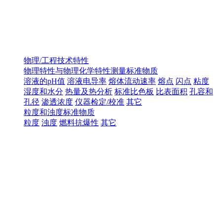
物理/工程技术特性
物理特性与物理化学特性测量标准物质
溶液的pH值
溶液电导率
熔体流动速率
熔点
闪点
粘度
湿度和水分
热量及热分析
标准比色板
比表面积
孔容和
孔径
渗透浓度
仪器检定/校准
其它
粒度和浊度标准物质
粒度
浊度
燃料抗爆性
其它