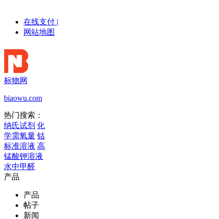
在线支付
|
网站地图
标物网
biaowu.com
热门搜索：
纳氏试剂
化
学需氧量
钴
标准溶液
高
锰酸钾溶液
水中甲醛
产品
产品
帖子
新闻