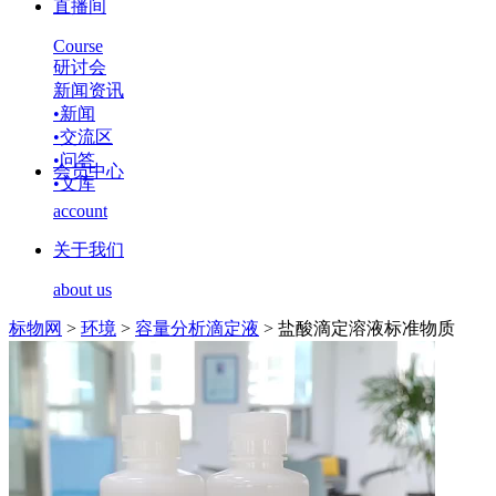
直播间
Course
研讨会
新闻资讯
•
新闻
•
交流区
•
问答
会员中心
•
文库
account
关于我们
about us
标物网
>
环境
>
容量分析滴定液
>
盐酸滴定溶液标准物质