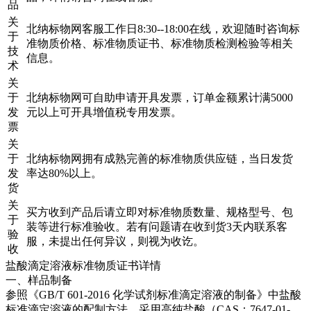
品
关
北纳标物网客服工作日8:30--18:00在线，欢迎随时咨询标
于
准物质价格、标准物质证书、标准物质检测检验等相关
技
信息。
术
关
于
北纳标物网可自助申请开具发票，订单金额累计满5000
发
元以上可开具增值税专用发票。
票
关
于
北纳标物网拥有成熟完善的标准物质供应链，当日发货
发
率达80%以上。
货
关
买方收到产品后请立即对标准物质数量、规格型号、包
于
装等进行标准验收。若有问题请在收到货3天内联系客
验
服，未提出任何异议，则视为收讫。
收
盐酸滴定溶液标准物质证书详情
一、样品制备
参照《GB/T 601-2016 化学试剂标准滴定溶液的制备》中盐酸
标准滴定溶液的配制方法，采用高纯盐酸（CAS：7647-01-