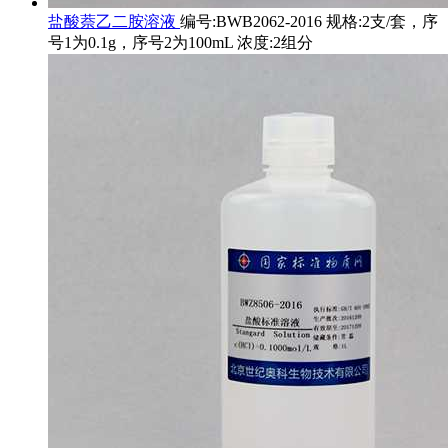
盐酸萘乙二胺溶液
编号:BWB2062-2016 规格:2支/套，序
号1为0.1g，序号2为100mL 浓度:2组分