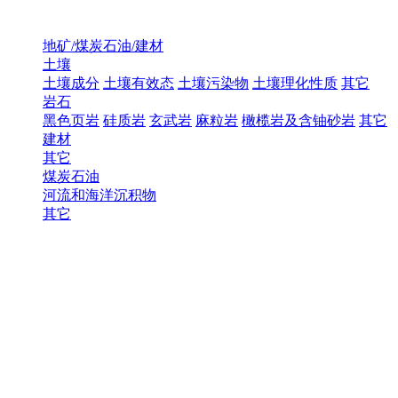
地矿/煤炭石油/建材
土壤
土壤成分
土壤有效态
土壤污染物
土壤理化性质
其它
岩石
黑色页岩
硅质岩
玄武岩
麻粒岩
橄榄岩及含铀砂岩
其它
建材
其它
煤炭石油
河流和海洋沉积物
其它