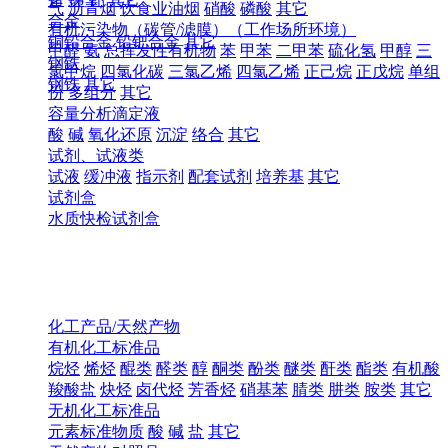
气
沥青烟
饮食业油烟
硝酸
磷酸
其它
合金
有机污染物（碳管/滤膜）（工作场所环境）
铜铅合金
铅钯合金
其它
甲醛
氨
总挥发性有机物
苯
甲苯
二甲苯
硫化氢
甲醇
三
钢铁
氯甲烷
四氯化碳
三氯乙烯
四氯乙烯
正己烷
正戊烷
单组
钢铁
其它
份
多组分
其它
容量分析滴定液
酸
碱
氧化还原
沉淀
络合
其它
试剂、试液类
试液
缓冲液
指示剂
配套试剂
培养基
其它
试剂盒
水质快检试剂盒
化工产品/天然产物
有机化工标准品
烷烃
烯烃
醌类
醛类
醇
酮类
酚类
醚类
酐类
酯类
有机酸
羧酸盐
炔烃
卤代烃
芳香烃
硝基苯
腈类
肼类
胺类
其它
无机化工标准品
元素标准物质
酸
碱
盐
其它