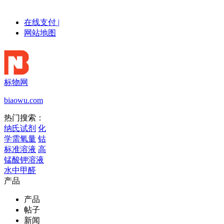
在线支付
|
网站地图
标物网
biaowu.com
热门搜索：
纳氏试剂
化
学需氧量
钴
标准溶液
高
锰酸钾溶液
水中甲醛
产品
产品
帖子
新闻