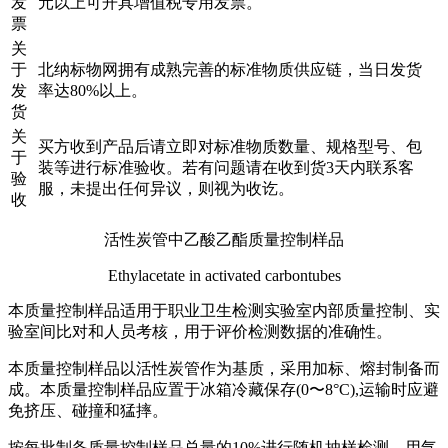
发
元以上可开具增值税专用发票。
票
关
于
北纳标物网拥有成熟完善的标准物质供应链，当日发货
发
率达80%以上。
货
关
买方收到产品后请立即对标准物质数量、规格型号、包
于
装等进行标准验收。若有问题请在收到货3天内联系客
验
服，未提出任何异议，则视为收讫。
收
活性炭管中乙酸乙酯质量控制样品
Ethylacetate in activated carbontubes
本质量控制样品适用于职业卫生检测实验室内部质量控制、实
验室间比对和人员考核，用于评价检测数据的准确性。
本质量控制样品以活性炭管作为基质，采用加标、熔封制备而
成。本质量控制样品应置于冰箱冷藏保存(0〜8°C),运输时应避
免挤压、碰撞和猛摔。
按每批制备质量控制样品总量的10%进行随机抽样检测，用气