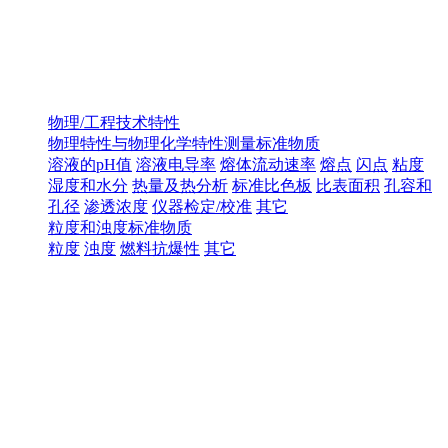
物理/工程技术特性
物理特性与物理化学特性测量标准物质
溶液的pH值
溶液电导率
熔体流动速率
熔点
闪点
粘度
湿度和水分
热量及热分析
标准比色板
比表面积
孔容和
孔径
渗透浓度
仪器检定/校准
其它
粒度和浊度标准物质
粒度
浊度
燃料抗爆性
其它