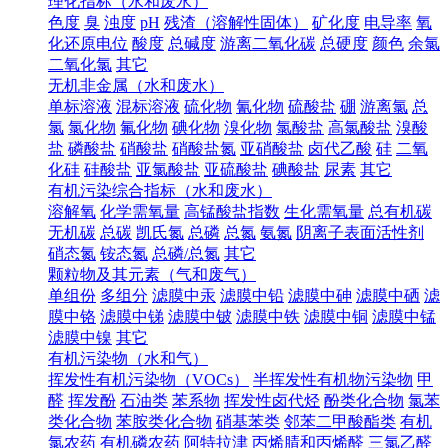
理化指标（水和废水）
色度
臭
浊度
pH
残渣（溶解性固体）
矿化度
电导率
氧
化还原电位
酸度
总碱度
游离二氧化碳
总硬度
颜色
余氯
二氧化氯
其它
无机非金属（水和废水）
单标溶液
混标溶液
硫化物
氰化物
硫酸盐
硼
游离氯
总
氯
氯化物
氟化物
碘化物
溴化物
氯酸盐
高氯酸盐
溴酸
盐
磷酸盐
硝酸盐
硝酸盐氮
亚硝酸盐
卤代乙酸
硅
二氧
化硅
硅酸盐
亚氯酸盐
亚硫酸盐
碘酸盐
尿素
其它
有机污染综合指标（水和废水）
溶解氧
化学需氧量
高锰酸盐指数
生化需氧量
总有机碳
无机碳
总碳
凯氏氮
总磷
总氮
氨氮
阴离子表面活性剂
硝态氮
铵态氮
总磷/总氮
其它
颗粒物及其元素（气和废气）
单组份
多组分
滤膜中汞
滤膜中铅
滤膜中砷
滤膜中硒
滤
膜中铬
滤膜中锑
滤膜中铍
滤膜中铁
滤膜中铜
滤膜中锰
滤膜中镍
其它
有机污染物（水和气）
挥发性有机污染物（VOCs）
半挥发性有机物污染物
甲
醛
挥发酚
石油类
苯系物
挥发性卤代烃
酚类化合物
氯苯
类化合物
苯胺类化合物
硝基苯类
邻苯二甲酸酯类
有机
氯农药
有机磷农药
阿特拉津
丙烯腈和丙烯醛
三氯乙醛