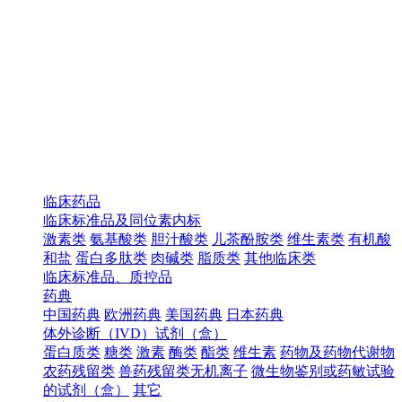
临床药品
临床标准品及同位素内标
激素类
氨基酸类
胆汁酸类
儿茶酚胺类
维生素类
有机酸
和盐
蛋白多肽类
肉碱类
脂质类
其他临床类
临床标准品、质控品
药典
中国药典
欧洲药典
美国药典
日本药典
体外诊断（IVD）试剂（盒）
蛋白质类
糖类
激素
酶类
酯类
维生素
药物及药物代谢物
农药残留类
兽药残留类无机离子
微生物鉴别或药敏试验
的试剂（盒）
其它