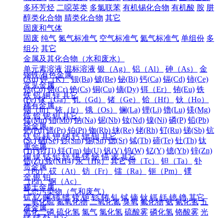
多环芳烃
二噁英类
多氯联苯
有机锡化合物
有机酸
胺
肼
醇类化合物
腈类化合物
其它
固废和气体
固废
纯气
氮气标准气
空气标准气
氦气标准气
单组份
多
组分
其它
金属及其化合物（水和废水）
单元素溶液
混标溶液
银（Ag）
铝（Al）
砷（As）
金
钢铁/有色金属
(Au)
钾（K）
钡(Ba)
铍(Be)
铋(Bi)
钙(Ca)
镉(Cd)
铈(Ce)
常见金属
钴(Co)
铬(Cr)
铯(Cs)
铜(Cu)
镝(Dy)
铒（Er）
铕(Eu)
铁
铁
铝
铜
锌
其它
(Fe)
镓（Ga）
钆（Gd）
锗（Ge）
铪（Hf）
钬（Ho）
稀有金属
铟（In）
铱（Ir）
锇（Os）
镧(La)
锂(Li)
镥(Lu)
镁(Mg)
锆
铪
铌
钽
其它
锰(Mn)
钼(Mo)
钠(Na)
铌(Nb)
钕(Nd)
镍(Ni)
磷(P)
铅(Pb)
轻金属
钯(Pd)
镨(Pr)
铂(Pt)
铷(Rb)
铼(Re)
铑(Rh)
钌(Ru)
锑(Sb)
钪
钛
铝
镁
钾
钠
钙
锶
钡
其它
(Sc)
硒(Se)
钐(Sm)
锡(Sn)
锶(Sr)
铽(Tb)
碲(Te)
钍(Th)
钛
重金属
(Ti)
铊(Tl)
铥(Tm)
铀(U)
钒(V)
钨(W)
钇(Y)
镱(Yb)
锌(Zn)
铜
镍
钴
铅
锌
锡
锑
铋
镉
汞
其它
锆(Zr)
铵(NH4)
汞（Hg）
其它
锝（Tc）
钽（Ta）
钋
贵金属
（Po）
砹（At）
钫（Fr）
镭（Ra）
钷（Pm）
镤
金
银
铂
（Pa）
锕（Ac）
稀土金属
气态污染物（气和废气）
钪
钇
镧
铈
镨
钕
钷
钐
铕
钆
铽
镝
钬
铒
铥
镱
镥
其它
二氧化硫
氮氧化物
二氧化氮
臭氧
氟化物
氨
氰化氢
五
准金属
氧化二磷
硫化氢
氯气
氯化氢
硫酸雾
磷化氢
铬酸雾
光
锗
锑
钋
其它