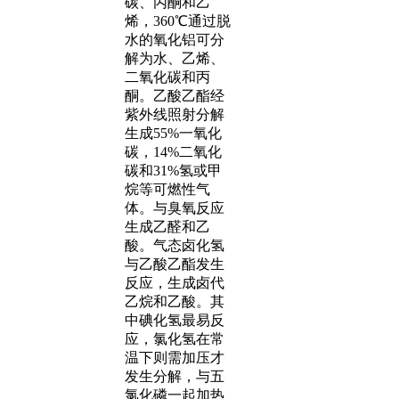
碳、丙酮和乙
烯，360℃通过脱
水的氧化铝可分
解为水、乙烯、
二氧化碳和丙
酮。乙酸乙酯经
紫外线照射分解
生成55%一氧化
碳，14%二氧化
碳和31%氢或甲
烷等可燃性气
体。与臭氧反应
生成乙醛和乙
酸。气态卤化氢
与乙酸乙酯发生
反应，生成卤代
乙烷和乙酸。其
中碘化氢最易反
应，氯化氢在常
温下则需加压才
发生分解，与五
氯化磷一起加热