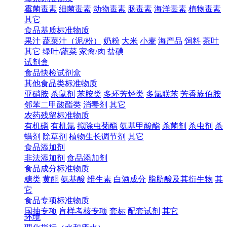
霉菌毒素
细菌毒素
动物毒素
肠毒素
海洋毒素
植物毒素
其它
食品基质标准物质
果汁
蔬菜汁（泥/粉）
奶粉
大米
小麦
海产品
饲料
茶叶
其它
绿叶/蔬菜
家禽/肉
盐碘
试剂盒
食品快检试剂盒
其他食品类标准物质
亚硝胺
杀鼠剂
苯胺类
多环芳烃类
多氯联苯
芳香族伯胺
邻苯二甲酸酯类
消毒剂
其它
农药残留标准物质
有机磷
有机氯
拟除虫菊酯
氨基甲酸酯
杀菌剂
杀虫剂
杀
螨剂
除草剂
植物生长调节剂
其它
食品添加剂
非法添加剂
食品添加剂
食品成分标准物质
糖类
黄酮
氨基酸
维生素
白酒成分
脂肪酸及其衍生物
其
它
食品专项标准物质
国抽专项
盲样考核专项
套标
配套试剂
其它
环境