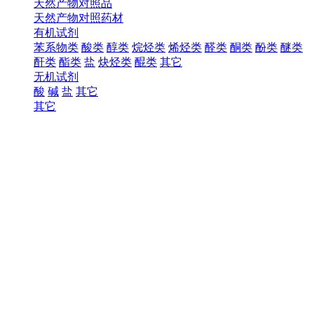
天然产物对照品
天然产物对照药材
有机试剂
苯系物类
酸类
醇类
烷烃类
烯烃类
醛类
酮类
酚类
醚类
酐类
酯类
盐
炔烃类
醌类
其它
无机试剂
酸
碱
盐
其它
其它