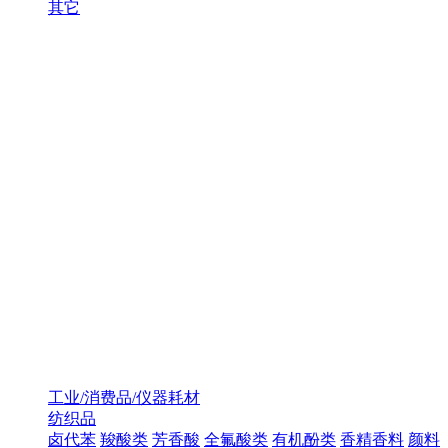
其它
工业/消费品/仪器耗材
纺织品
卤代苯
羧酸类
芳香酸
全氟酸类
有机酚类
香精香料
颜料