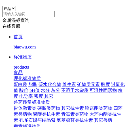
金属混标查询
在线客服
首页
biaowu.com
标准物质
products
食品
理化标准物质
蛋白质
脂肪
碳水化合物
维生素
矿物质元素
酸度
过氧化
值
酸价
pH值
水分
灰分
不溶于水杂质
可溶性固形物
粒
度
电导率
密度
其它
兽药残留标准物质
甾体激素类
磺胺类药物
其它抗生素
喹诺酮类药物
四环
素类药物
聚醚类抗生素
青霉素类药物
大环内酯类抗生
素
孔雀石绿与结晶紫
氨基糖苷类抗生素
其它兽药
毒素标准物质