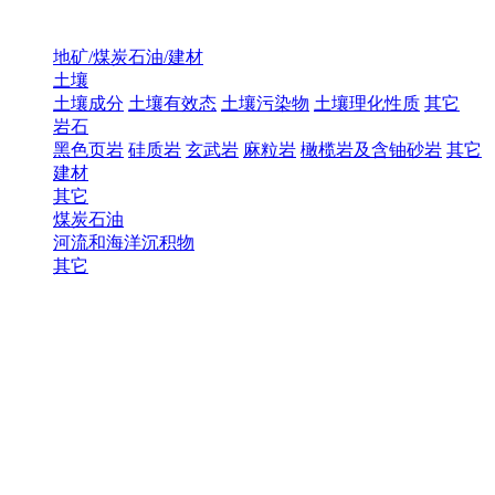
地矿/煤炭石油/建材
土壤
土壤成分
土壤有效态
土壤污染物
土壤理化性质
其它
岩石
黑色页岩
硅质岩
玄武岩
麻粒岩
橄榄岩及含铀砂岩
其它
建材
其它
煤炭石油
河流和海洋沉积物
其它