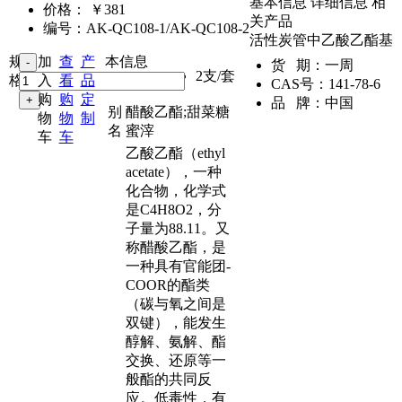
基本信息
详细信息
相
价格：
￥381
关产品
编号：
AK-QC108-1/AK-QC108-2
活性炭管中乙酸乙酯基
规
加
查
产
本信息
货 期：
一周
2支/套
格：
入
看
品
CAS号：
141-78-6
购
购
定
品 牌：
中国
别
醋酸乙酯;甜菜糖
物
物
制
名
蜜滓
车
车
乙酸乙酯（ethyl
acetate），一种
化合物，化学式
是C4H8O2，分
子量为88.11。又
称醋酸乙酯，是
一种具有官能团-
COOR的酯类
（碳与氧之间是
双键），能发生
醇解、氨解、酯
交换、还原等一
般酯的共同反
应。低毒性，有