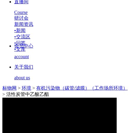
直播间
Course
研讨会
新闻资讯
•
新闻
•
交流区
•
问答
会员中心
•
文库
account
关于我们
about us
标物网
>
环境
>
有机污染物（碳管/滤膜）（工作场所环境）
>
活性炭管中乙酸乙酯