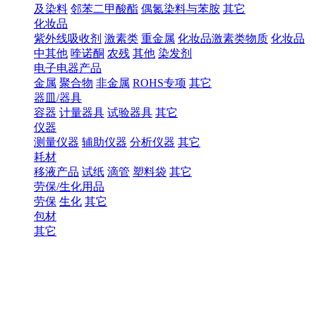
及染料
邻苯二甲酸酯
偶氮染料与苯胺
其它
化妆品
紫外线吸收剂
激素类
重金属
化妆品激素类物质
化妆品
中其他
喹诺酮
农残
其他
染发剂
电子电器产品
金属
聚合物
非金属
ROHS专项
其它
器皿/器具
容器
计量器具
试验器具
其它
仪器
测量仪器
辅助仪器
分析仪器
其它
耗材
移液产品
试纸
滴管
塑料袋
其它
劳保/生化用品
劳保
生化
其它
包材
其它