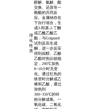
醇解、氨解、酯
交换、还原等一
般酯的共同反
应。金属钠存在
下自行缩合，生
成3-羟基-2-丁酮
或乙酰乙酸乙
理
酯；与Grignard
化
试剂反应生成
性
酮，进一步反应
质
得到叔醇。乙酸
乙酯对热比较稳
定，290℃加热
8~10小时无变
化。通过红热的
铁管时分解成乙
烯和乙酸，通过
加热到
300~350℃的锌
粉分解成氢、一
氧化碳、二氧化