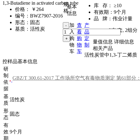
1,3-Butadiene in activated carbon tube
规
库 存：
≥10
基本
价格：
￥264
格：
有效期：
9个月
信息
编号：
BWZ7907-2016
品 牌：
伟业计量
形态：
固态
加
查
产
基质：
活性炭
2支/套
,
2组分
入
看
品
购
购
定
量值信息
详细信息
物
物
制
相关产品
车
车
活性炭管中1,3-丁二烯质
控样品基本信息
研
制
依
据
基
活性炭
质
形
固态
态
有
效
9个月
期