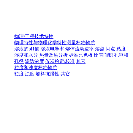
物理/工程技术特性
物理特性与物理化学特性测量标准物质
溶液的pH值
溶液电导率
熔体流动速率
熔点
闪点
粘度
湿度和水分
热量及热分析
标准比色板
比表面积
孔容和
孔径
渗透浓度
仪器检定/校准
其它
粒度和浊度标准物质
粒度
浊度
燃料抗爆性
其它