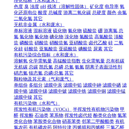
理化指标（水和废水）
色度
臭
浊度
pH
残渣（溶解性固体）
矿化度
电导率
氧
化还原电位
酸度
总碱度
游离二氧化碳
总硬度
颜色
余氯
二氧化氯
其它
无机非金属（水和废水）
单标溶液
混标溶液
硫化物
氰化物
硫酸盐
硼
游离氯
总
氯
氯化物
氟化物
碘化物
溴化物
氯酸盐
高氯酸盐
溴酸
盐
磷酸盐
硝酸盐
硝酸盐氮
亚硝酸盐
卤代乙酸
硅
二氧
化硅
硅酸盐
亚氯酸盐
亚硫酸盐
碘酸盐
尿素
其它
有机污染综合指标（水和废水）
溶解氧
化学需氧量
高锰酸盐指数
生化需氧量
总有机碳
无机碳
总碳
凯氏氮
总磷
总氮
氨氮
阴离子表面活性剂
硝态氮
铵态氮
总磷/总氮
其它
颗粒物及其元素（气和废气）
单组份
多组分
滤膜中汞
滤膜中铅
滤膜中砷
滤膜中硒
滤
膜中铬
滤膜中锑
滤膜中铍
滤膜中铁
滤膜中铜
滤膜中锰
滤膜中镍
其它
有机污染物（水和气）
挥发性有机污染物（VOCs）
半挥发性有机物污染物
甲
醛
挥发酚
石油类
苯系物
挥发性卤代烃
酚类化合物
氯苯
类化合物
苯胺类化合物
硝基苯类
邻苯二甲酸酯类
有机
氯农药
有机磷农药
阿特拉津
丙烯腈和丙烯醛
三氯乙醛