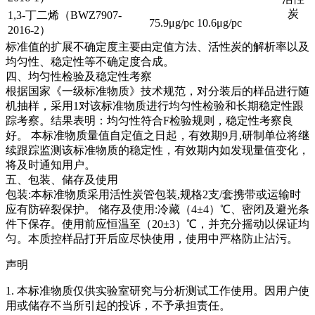
炭
1,3-丁二烯（BWZ7907-
75.9μg/pc
10.6μg/pc
2016-2）
标准值的扩展不确定度主要由定值方法、活性炭的解析率以及
均匀性、稳定性等不确定度合成。
四、均匀性检验及稳定性考察
根据国家《一级标准物质》技术规范，对分装后的样品进行随
机抽样，采用1对该标准物质进行均匀性检验和长期稳定性跟
踪考察。结果表明：均匀性符合F检验规则，稳定性考察良
好。
本标准物质量值自定值之日起，有效期9月,研制单位将继
续跟踪监测该标准物质的稳定性，有效期内如发现量值变化，
将及时通知用户。
五、包装、储存及使用
包装:本标准物质采用活性炭管包装,规格2支/套携带或运输时
应有防碎裂保护。 储存及使用:冷藏（4±4）℃、密闭及避光条
件下保存。使用前应恒温至（20±3）℃，并充分摇动以保证均
匀。本质控样品打开后应尽快使用，使用中严格防止沾污。
声明
1. 本标准物质仅供实验室研究与分析测试工作使用。因用户使
用或储存不当所引起的投诉，不予承担责任。