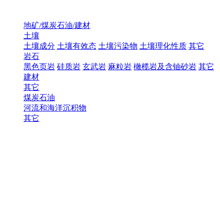
地矿/煤炭石油/建材
土壤
土壤成分
土壤有效态
土壤污染物
土壤理化性质
其它
岩石
黑色页岩
硅质岩
玄武岩
麻粒岩
橄榄岩及含铀砂岩
其它
建材
其它
煤炭石油
河流和海洋沉积物
其它