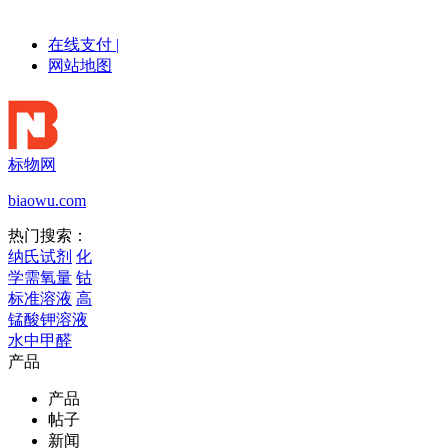
在线支付
|
网站地图
标物网
biaowu.com
热门搜索：
纳氏试剂
化
学需氧量
钴
标准溶液
高
锰酸钾溶液
水中甲醛
产品
产品
帖子
新闻