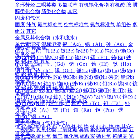
多环芳烃
二噁英类
多氯联苯
有机锡化合物
有机酸
胺
肼
醇类化合物
腈类化合物
其它
固废和气体
固废
纯气
氮气标准气
空气标准气
氦气标准气
单组份
多
组分
其它
金属及其化合物（水和废水）
单元素溶液
混标溶液
银（Ag）
铝（Al）
砷（As）
金
钢铁/有色金属
(Au)
钾（K）
钡(Ba)
铍(Be)
铋(Bi)
钙(Ca)
镉(Cd)
铈(Ce)
常见金属
钴(Co)
铬(Cr)
铯(Cs)
铜(Cu)
镝(Dy)
铒（Er）
铕(Eu)
铁
铁
铝
铜
锌
其它
(Fe)
镓（Ga）
钆（Gd）
锗（Ge）
铪（Hf）
钬（Ho）
稀有金属
铟（In）
铱（Ir）
锇（Os）
镧(La)
锂(Li)
镥(Lu)
镁(Mg)
锆
铪
铌
钽
其它
锰(Mn)
钼(Mo)
钠(Na)
铌(Nb)
钕(Nd)
镍(Ni)
磷(P)
铅(Pb)
轻金属
钯(Pd)
镨(Pr)
铂(Pt)
铷(Rb)
铼(Re)
铑(Rh)
钌(Ru)
锑(Sb)
钪
钛
铝
镁
钾
钠
钙
锶
钡
其它
(Sc)
硒(Se)
钐(Sm)
锡(Sn)
锶(Sr)
铽(Tb)
碲(Te)
钍(Th)
钛
重金属
(Ti)
铊(Tl)
铥(Tm)
铀(U)
钒(V)
钨(W)
钇(Y)
镱(Yb)
锌(Zn)
铜
镍
钴
铅
锌
锡
锑
铋
镉
汞
其它
锆(Zr)
铵(NH4)
汞（Hg）
其它
锝（Tc）
钽（Ta）
钋
贵金属
（Po）
砹（At）
钫（Fr）
镭（Ra）
钷（Pm）
镤
金
银
铂
（Pa）
锕（Ac）
稀土金属
气态污染物（气和废气）
钪
钇
镧
铈
镨
钕
钷
钐
铕
钆
铽
镝
钬
铒
铥
镱
镥
其它
二氧化硫
氮氧化物
二氧化氮
臭氧
氟化物
氨
氰化氢
五
准金属
氧化二磷
硫化氢
氯气
氯化氢
硫酸雾
磷化氢
铬酸雾
光
锗
锑
钋
其它