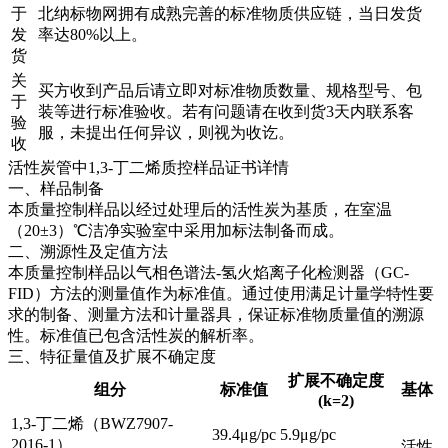
于
北纳标物网拥有成熟完善的标准物质供应链，当日发货
发
率达80%以上。
货
关
买方收到产品后请立即对标准物质数量、规格型号、包
于
装等进行标准验收。若有问题请在收到货3天内联系客
验
服，未提出任何异议，则视为收讫。
收
活性炭管中1,3-丁二烯质控样品证书详情
一、样品制备
本质量控制样品以经过处理后的活性炭为基质，在室温
（20±3）℃洁净实验室中采用加标法制备而成。
二、溯源性及定值方法
本质量控制样品以气相色谱法-氢火焰离子化检测器（GC-
FID）方法的测量值作为标准值。通过使用满足计量学特性要
求的制备、测量方法和计量器具，保证标准物质量值的溯源
性。标准值已包含活性炭的解析率。
三、特征量值及扩展不确定度
扩展不确定度
组分
标准值
基体
(k=2)
1,3-丁二烯（BWZ7907-
39.4μg/pc
5.9μg/pc
2016-1）
活性