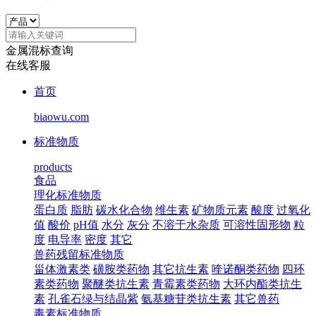
金属混标查询
在线客服
首页
biaowu.com
标准物质
products
食品
理化标准物质
蛋白质
脂肪
碳水化合物
维生素
矿物质元素
酸度
过氧化
值
酸价
pH值
水分
灰分
不溶于水杂质
可溶性固形物
粒
度
电导率
密度
其它
兽药残留标准物质
甾体激素类
磺胺类药物
其它抗生素
喹诺酮类药物
四环
素类药物
聚醚类抗生素
青霉素类药物
大环内酯类抗生
素
孔雀石绿与结晶紫
氨基糖苷类抗生素
其它兽药
毒素标准物质