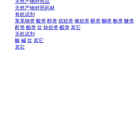
天然产物对照品
天然产物对照药材
有机试剂
苯系物类
酸类
醇类
烷烃类
烯烃类
醛类
酮类
酚类
醚类
酐类
酯类
盐
炔烃类
醌类
其它
无机试剂
酸
碱
盐
其它
其它