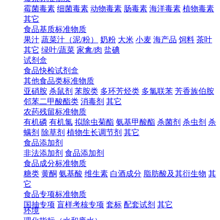
霉菌毒素
细菌毒素
动物毒素
肠毒素
海洋毒素
植物毒素
其它
食品基质标准物质
果汁
蔬菜汁（泥/粉）
奶粉
大米
小麦
海产品
饲料
茶叶
其它
绿叶/蔬菜
家禽/肉
盐碘
试剂盒
食品快检试剂盒
其他食品类标准物质
亚硝胺
杀鼠剂
苯胺类
多环芳烃类
多氯联苯
芳香族伯胺
邻苯二甲酸酯类
消毒剂
其它
农药残留标准物质
有机磷
有机氯
拟除虫菊酯
氨基甲酸酯
杀菌剂
杀虫剂
杀
螨剂
除草剂
植物生长调节剂
其它
食品添加剂
非法添加剂
食品添加剂
食品成分标准物质
糖类
黄酮
氨基酸
维生素
白酒成分
脂肪酸及其衍生物
其
它
食品专项标准物质
国抽专项
盲样考核专项
套标
配套试剂
其它
环境