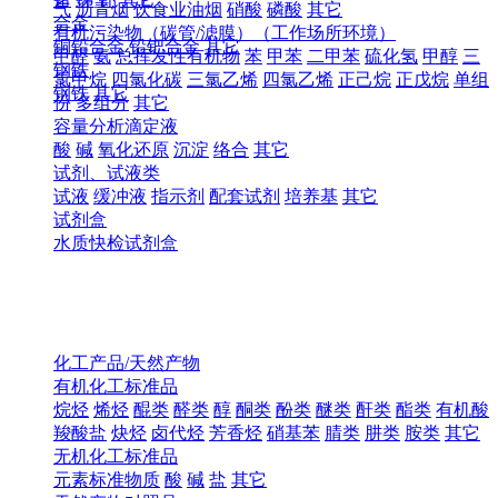
气
沥青烟
饮食业油烟
硝酸
磷酸
其它
合金
有机污染物（碳管/滤膜）（工作场所环境）
铜铅合金
铅钯合金
其它
甲醛
氨
总挥发性有机物
苯
甲苯
二甲苯
硫化氢
甲醇
三
钢铁
氯甲烷
四氯化碳
三氯乙烯
四氯乙烯
正己烷
正戊烷
单组
钢铁
其它
份
多组分
其它
容量分析滴定液
酸
碱
氧化还原
沉淀
络合
其它
试剂、试液类
试液
缓冲液
指示剂
配套试剂
培养基
其它
试剂盒
水质快检试剂盒
化工产品/天然产物
有机化工标准品
烷烃
烯烃
醌类
醛类
醇
酮类
酚类
醚类
酐类
酯类
有机酸
羧酸盐
炔烃
卤代烃
芳香烃
硝基苯
腈类
肼类
胺类
其它
无机化工标准品
元素标准物质
酸
碱
盐
其它