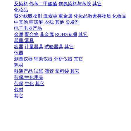
及染料
邻苯二甲酸酯
偶氮染料与苯胺
其它
化妆品
紫外线吸收剂
激素类
重金属
化妆品激素类物质
化妆品
中其他
喹诺酮
农残
其他
染发剂
电子电器产品
金属
聚合物
非金属
ROHS专项
其它
器皿/器具
容器
计量器具
试验器具
其它
仪器
测量仪器
辅助仪器
分析仪器
其它
耗材
移液产品
试纸
滴管
塑料袋
其它
劳保/生化用品
劳保
生化
其它
包材
其它