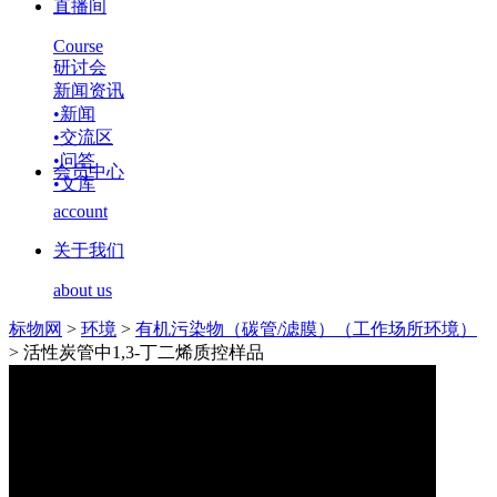
直播间
Course
研讨会
新闻资讯
•
新闻
•
交流区
•
问答
会员中心
•
文库
account
关于我们
about us
标物网
>
环境
>
有机污染物（碳管/滤膜）（工作场所环境）
>
活性炭管中1,3-丁二烯质控样品