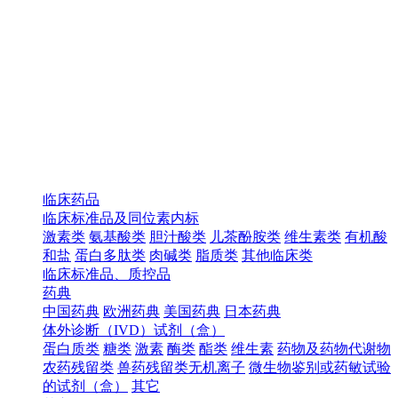
临床药品
临床标准品及同位素内标
激素类
氨基酸类
胆汁酸类
儿茶酚胺类
维生素类
有机酸
和盐
蛋白多肽类
肉碱类
脂质类
其他临床类
临床标准品、质控品
药典
中国药典
欧洲药典
美国药典
日本药典
体外诊断（IVD）试剂（盒）
蛋白质类
糖类
激素
酶类
酯类
维生素
药物及药物代谢物
农药残留类
兽药残留类无机离子
微生物鉴别或药敏试验
的试剂（盒）
其它