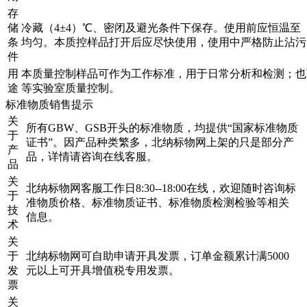
存
储
冷藏（4±4）℃、密闭及避光条件下保存。使用前应恒温至（
条
均匀。本质控样品打开后应尽快使用，使用中严格防止沾污
件
用
本质量控制样品可作为工作标准，用于日常分析和检测；也
途
等实验室质量控制。
标准物质销售提示
关
所有GBW、GSB开头的标准物质，均提供“国家标准物质
于
证书”。因产品种类繁多，北纳标物网上架的只是部分产
产
品，详情请咨询在线客服。
品
关
北纳标物网客服工作日8:30--18:00在线，欢迎随时咨询标
于
准物质价格、标准物质证书、标准物质检测检验等相关
技
信息。
术
关
于
北纳标物网可自助申请开具发票，订单金额累计满5000
发
元以上可开具增值税专用发票。
票
关