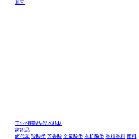
其它
工业/消费品/仪器耗材
纺织品
卤代苯
羧酸类
芳香酸
全氟酸类
有机酚类
香精香料
颜料