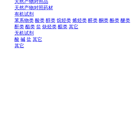
天然产物对照品
天然产物对照药材
有机试剂
苯系物类
酸类
醇类
烷烃类
烯烃类
醛类
酮类
酚类
醚类
酐类
酯类
盐
炔烃类
醌类
其它
无机试剂
酸
碱
盐
其它
其它