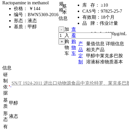
Ractopamine in methanol
规
库 存：
≥10
基
价格：
￥144
格：
CAS号：
97825-25-7
本
编号：
BWN5369-2016
有效期：
18个月
信息
形态：
液态
品 牌：
伟业计量
基质：
甲醇
加
查
1.2mL
,
1000μg/mL
入
看
购
购
产
量值信息
详细信息
物
物
品
相关产品
车
车
定
甲醇中莱克多巴胺
制
溶液标准物质基本
信息
研
制
依
据
基
甲醇
质
形
液态
态
有