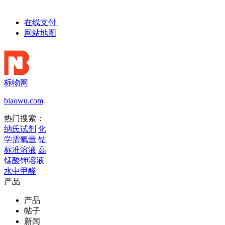
在线支付
|
网站地图
标物网
biaowu.com
热门搜索：
纳氏试剂
化
学需氧量
钴
标准溶液
高
锰酸钾溶液
水中甲醛
产品
产品
帖子
新闻