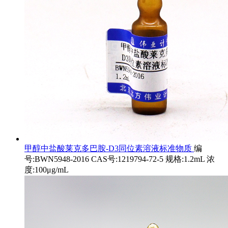
甲醇中盐酸莱克多巴胺-D3同位素溶液标准物质
编
号:BWN5948-2016 CAS号:1219794-72-5 规格:1.2mL 浓
度:100μg/mL