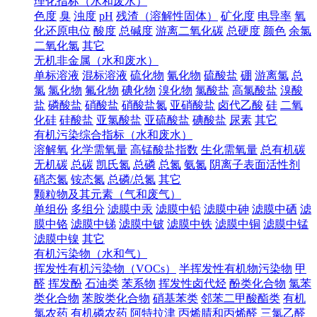
理化指标（水和废水）
色度
臭
浊度
pH
残渣（溶解性固体）
矿化度
电导率
氧
化还原电位
酸度
总碱度
游离二氧化碳
总硬度
颜色
余氯
二氧化氯
其它
无机非金属（水和废水）
单标溶液
混标溶液
硫化物
氰化物
硫酸盐
硼
游离氯
总
氯
氯化物
氟化物
碘化物
溴化物
氯酸盐
高氯酸盐
溴酸
盐
磷酸盐
硝酸盐
硝酸盐氮
亚硝酸盐
卤代乙酸
硅
二氧
化硅
硅酸盐
亚氯酸盐
亚硫酸盐
碘酸盐
尿素
其它
有机污染综合指标（水和废水）
溶解氧
化学需氧量
高锰酸盐指数
生化需氧量
总有机碳
无机碳
总碳
凯氏氮
总磷
总氮
氨氮
阴离子表面活性剂
硝态氮
铵态氮
总磷/总氮
其它
颗粒物及其元素（气和废气）
单组份
多组分
滤膜中汞
滤膜中铅
滤膜中砷
滤膜中硒
滤
膜中铬
滤膜中锑
滤膜中铍
滤膜中铁
滤膜中铜
滤膜中锰
滤膜中镍
其它
有机污染物（水和气）
挥发性有机污染物（VOCs）
半挥发性有机物污染物
甲
醛
挥发酚
石油类
苯系物
挥发性卤代烃
酚类化合物
氯苯
类化合物
苯胺类化合物
硝基苯类
邻苯二甲酸酯类
有机
氯农药
有机磷农药
阿特拉津
丙烯腈和丙烯醛
三氯乙醛