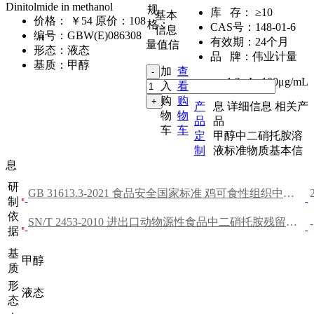
Dinitolmide in methanol
规
库 存：
≥10
基本
价格：
￥54
原价：108
格：
CAS号：
148-01-6
信息
编号：
GBW(E)086308
有效期：
24个月
量值信
形态：
液态
品 牌：
伟业计量
基质：
甲醇
加
查
1.2mL
,
100μg/mL
入
看
购
购
产
息
详细信息
相关产
物
物
品
品
车
车
定
甲醇中二硝托胺溶
制
液标准物质基本信
息
研
GB 31613.3-2021 食品安全国家标准 鸡可食性组织中二硝托胺残留量的测定
制
依
SN/T 2453-2010 进出口动物源性食品中二硝托胺残留量的测定 液相色谱-质谱/质谱法
-
据
基
甲醇
质
形
液态
态