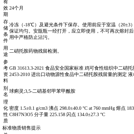
有
效
24个月
期
存
冷冻（-18℃）及避光条件下保存。使用前应于室温（20±
储
保证均匀。安瓿瓶一经打开，应立即使用，不可再次熔封后
条
用中严格防止沾污。
件
用
二硝托胺药物残留检测。
途
参
考
GB 31613.3-2021 食品安全国家标准 鸡可食性组织中二硝
资
2453-2010 进出口动物源性食品中二硝托胺残留量的测定 
料
别
球痢灵;3,5-二硝基邻甲苯甲酰胺
名
理
化
密度 1.5±0.1 g/cm3 沸点 298.0±40.0 °C at 760 mmHg 熔点 183
性
C8H7N3O5 分子量 225.158 闪点 134.0±27.3 °C
质
标准物质销售提示