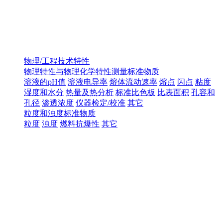
物理/工程技术特性
物理特性与物理化学特性测量标准物质
溶液的pH值
溶液电导率
熔体流动速率
熔点
闪点
粘度
湿度和水分
热量及热分析
标准比色板
比表面积
孔容和
孔径
渗透浓度
仪器检定/校准
其它
粒度和浊度标准物质
粒度
浊度
燃料抗爆性
其它