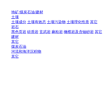
地矿/煤炭石油/建材
土壤
土壤成分
土壤有效态
土壤污染物
土壤理化性质
其它
岩石
黑色页岩
硅质岩
玄武岩
麻粒岩
橄榄岩及含铀砂岩
其它
建材
其它
煤炭石油
河流和海洋沉积物
其它