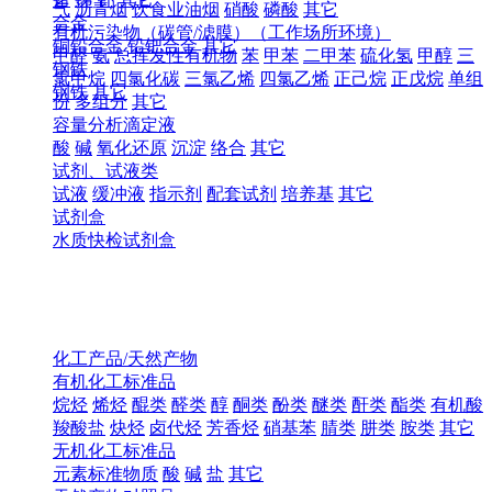
气
沥青烟
饮食业油烟
硝酸
磷酸
其它
合金
有机污染物（碳管/滤膜）（工作场所环境）
铜铅合金
铅钯合金
其它
甲醛
氨
总挥发性有机物
苯
甲苯
二甲苯
硫化氢
甲醇
三
钢铁
氯甲烷
四氯化碳
三氯乙烯
四氯乙烯
正己烷
正戊烷
单组
钢铁
其它
份
多组分
其它
容量分析滴定液
酸
碱
氧化还原
沉淀
络合
其它
试剂、试液类
试液
缓冲液
指示剂
配套试剂
培养基
其它
试剂盒
水质快检试剂盒
化工产品/天然产物
有机化工标准品
烷烃
烯烃
醌类
醛类
醇
酮类
酚类
醚类
酐类
酯类
有机酸
羧酸盐
炔烃
卤代烃
芳香烃
硝基苯
腈类
肼类
胺类
其它
无机化工标准品
元素标准物质
酸
碱
盐
其它