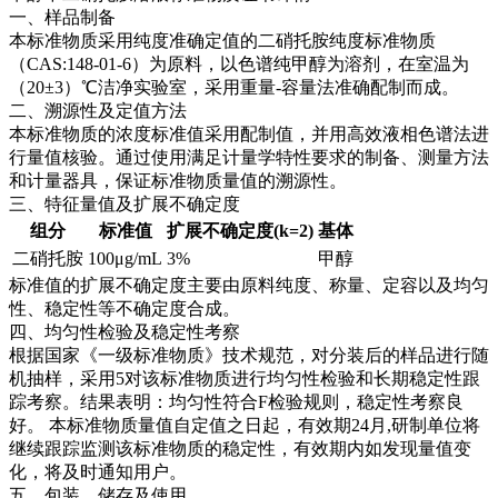
一、样品制备
本标准物质采用纯度准确定值的二硝托胺纯度标准物质
（CAS:148-01-6）为原料，以色谱纯甲醇为溶剂，在室温为
（20±3）℃洁净实验室，采用重量-容量法准确配制而成。
二、溯源性及定值方法
本标准物质的浓度标准值采用配制值，并用高效液相色谱法进
行量值核验。通过使用满足计量学特性要求的制备、测量方法
和计量器具，保证标准物质量值的溯源性。
三、特征量值及扩展不确定度
组分
标准值
扩展不确定度(k=2)
基体
二硝托胺
100μg/mL
3%
甲醇
标准值的扩展不确定度主要由原料纯度、称量、定容以及均匀
性、稳定性等不确定度合成。
四、均匀性检验及稳定性考察
根据国家《一级标准物质》技术规范，对分装后的样品进行随
机抽样，采用5对该标准物质进行均匀性检验和长期稳定性跟
踪考察。结果表明：均匀性符合F检验规则，稳定性考察良
好。
本标准物质量值自定值之日起，有效期24月,研制单位将
继续跟踪监测该标准物质的稳定性，有效期内如发现量值变
化，将及时通知用户。
五、包装、储存及使用