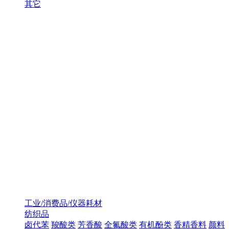
其它
工业/消费品/仪器耗材
纺织品
卤代苯
羧酸类
芳香酸
全氟酸类
有机酚类
香精香料
颜料