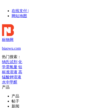
在线支付
|
网站地图
标物网
biaowu.com
热门搜索：
纳氏试剂
化
学需氧量
钴
标准溶液
高
锰酸钾溶液
水中甲醛
产品
产品
帖子
新闻