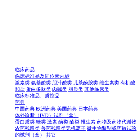
临床药品
临床标准品及同位素内标
激素类
氨基酸类
胆汁酸类
儿茶酚胺类
维生素类
有机酸
和盐
蛋白多肽类
肉碱类
脂质类
其他临床类
临床标准品、质控品
药典
中国药典
欧洲药典
美国药典
日本药典
体外诊断（IVD）试剂（盒）
蛋白质类
糖类
激素
酶类
酯类
维生素
药物及药物代谢物
农药残留类
兽药残留类无机离子
微生物鉴别或药敏试验
的试剂（盒）
其它