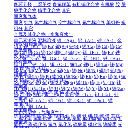
多环芳烃
二噁英类
多氯联苯
有机锡化合物
有机酸
胺
肼
醇类化合物
腈类化合物
其它
固废和气体
固废
纯气
氮气标准气
空气标准气
氦气标准气
单组份
多
组分
其它
金属及其化合物（水和废水）
单元素溶液
混标溶液
银（Ag）
铝（Al）
砷（As）
金
钢铁/有色金属
(Au)
钾（K）
钡(Ba)
铍(Be)
铋(Bi)
钙(Ca)
镉(Cd)
铈(Ce)
常见金属
钴(Co)
铬(Cr)
铯(Cs)
铜(Cu)
镝(Dy)
铒（Er）
铕(Eu)
铁
铁
铝
铜
锌
其它
(Fe)
镓（Ga）
钆（Gd）
锗（Ge）
铪（Hf）
钬（Ho）
稀有金属
铟（In）
铱（Ir）
锇（Os）
镧(La)
锂(Li)
镥(Lu)
镁(Mg)
锆
铪
铌
钽
其它
锰(Mn)
钼(Mo)
钠(Na)
铌(Nb)
钕(Nd)
镍(Ni)
磷(P)
铅(Pb)
轻金属
钯(Pd)
镨(Pr)
铂(Pt)
铷(Rb)
铼(Re)
铑(Rh)
钌(Ru)
锑(Sb)
钪
钛
铝
镁
钾
钠
钙
锶
钡
其它
(Sc)
硒(Se)
钐(Sm)
锡(Sn)
锶(Sr)
铽(Tb)
碲(Te)
钍(Th)
钛
重金属
(Ti)
铊(Tl)
铥(Tm)
铀(U)
钒(V)
钨(W)
钇(Y)
镱(Yb)
锌(Zn)
铜
镍
钴
铅
锌
锡
锑
铋
镉
汞
其它
锆(Zr)
铵(NH4)
汞（Hg）
其它
锝（Tc）
钽（Ta）
钋
贵金属
（Po）
砹（At）
钫（Fr）
镭（Ra）
钷（Pm）
镤
金
银
铂
（Pa）
锕（Ac）
稀土金属
气态污染物（气和废气）
钪
钇
镧
铈
镨
钕
钷
钐
铕
钆
铽
镝
钬
铒
铥
镱
镥
其它
二氧化硫
氮氧化物
二氧化氮
臭氧
氟化物
氨
氰化氢
五
准金属
氧化二磷
硫化氢
氯气
氯化氢
硫酸雾
磷化氢
铬酸雾
光
锗
锑
钋
其它