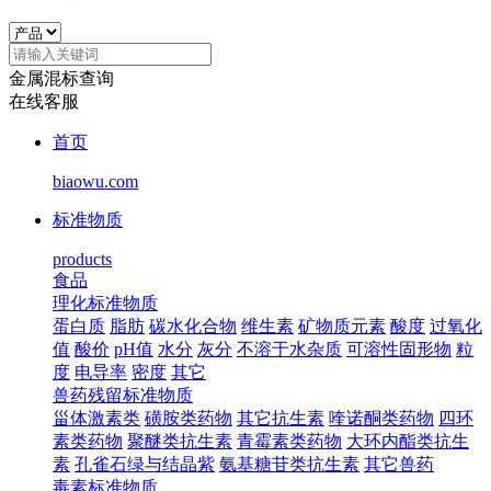
金属混标查询
在线客服
首页
biaowu.com
标准物质
products
食品
理化标准物质
蛋白质
脂肪
碳水化合物
维生素
矿物质元素
酸度
过氧化
值
酸价
pH值
水分
灰分
不溶于水杂质
可溶性固形物
粒
度
电导率
密度
其它
兽药残留标准物质
甾体激素类
磺胺类药物
其它抗生素
喹诺酮类药物
四环
素类药物
聚醚类抗生素
青霉素类药物
大环内酯类抗生
素
孔雀石绿与结晶紫
氨基糖苷类抗生素
其它兽药
毒素标准物质