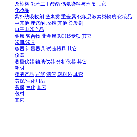
及染料
邻苯二甲酸酯
偶氮染料与苯胺
其它
化妆品
紫外线吸收剂
激素类
重金属
化妆品激素类物质
化妆品
中其他
喹诺酮
农残
其他
染发剂
电子电器产品
金属
聚合物
非金属
ROHS专项
其它
器皿/器具
容器
计量器具
试验器具
其它
仪器
测量仪器
辅助仪器
分析仪器
其它
耗材
移液产品
试纸
滴管
塑料袋
其它
劳保/生化用品
劳保
生化
其它
包材
其它