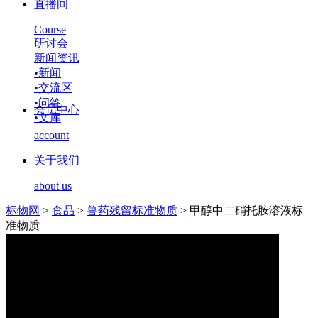
直播间
Course
研讨会
新闻资讯
•
新闻
•
交流区
•
问答
会员中心
•
文库
account
关于我们
about us
标物网
>
食品
>
兽药残留标准物质
>
甲醇中二硝托胺溶液标
准物质