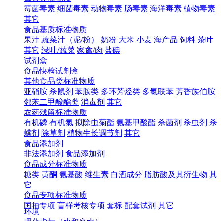
霉菌毒素
细菌毒素
动物毒素
肠毒素
海洋毒素
植物毒素
其它
食品基质标准物质
果汁
蔬菜汁（泥/粉）
奶粉
大米
小麦
海产品
饲料
茶叶
其它
绿叶/蔬菜
家禽/肉
盐碘
试剂盒
食品快检试剂盒
其他食品类标准物质
亚硝胺
杀鼠剂
苯胺类
多环芳烃类
多氯联苯
芳香族伯胺
邻苯二甲酸酯类
消毒剂
其它
农药残留标准物质
有机磷
有机氯
拟除虫菊酯
氨基甲酸酯
杀菌剂
杀虫剂
杀
螨剂
除草剂
植物生长调节剂
其它
食品添加剂
非法添加剂
食品添加剂
食品成分标准物质
糖类
黄酮
氨基酸
维生素
白酒成分
脂肪酸及其衍生物
其
它
食品专项标准物质
国抽专项
盲样考核专项
套标
配套试剂
其它
环境