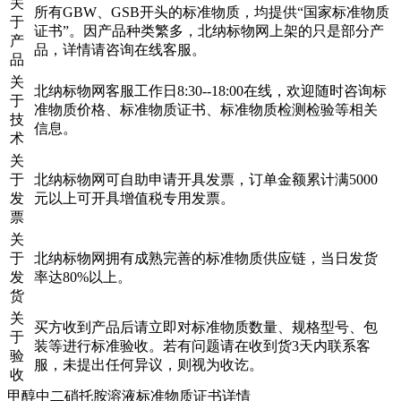
关
所有GBW、GSB开头的标准物质，均提供“国家标准物质
于
证书”。因产品种类繁多，北纳标物网上架的只是部分产
产
品，详情请咨询在线客服。
品
关
北纳标物网客服工作日8:30--18:00在线，欢迎随时咨询标
于
准物质价格、标准物质证书、标准物质检测检验等相关
技
信息。
术
关
于
北纳标物网可自助申请开具发票，订单金额累计满5000
发
元以上可开具增值税专用发票。
票
关
于
北纳标物网拥有成熟完善的标准物质供应链，当日发货
发
率达80%以上。
货
关
买方收到产品后请立即对标准物质数量、规格型号、包
于
装等进行标准验收。若有问题请在收到货3天内联系客
验
服，未提出任何异议，则视为收讫。
收
甲醇中二硝托胺溶液标准物质证书详情