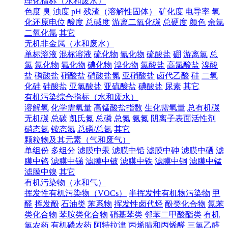
理化指标（水和废水）
色度
臭
浊度
pH
残渣（溶解性固体）
矿化度
电导率
氧
化还原电位
酸度
总碱度
游离二氧化碳
总硬度
颜色
余氯
二氧化氯
其它
无机非金属（水和废水）
单标溶液
混标溶液
硫化物
氰化物
硫酸盐
硼
游离氯
总
氯
氯化物
氟化物
碘化物
溴化物
氯酸盐
高氯酸盐
溴酸
盐
磷酸盐
硝酸盐
硝酸盐氮
亚硝酸盐
卤代乙酸
硅
二氧
化硅
硅酸盐
亚氯酸盐
亚硫酸盐
碘酸盐
尿素
其它
有机污染综合指标（水和废水）
溶解氧
化学需氧量
高锰酸盐指数
生化需氧量
总有机碳
无机碳
总碳
凯氏氮
总磷
总氮
氨氮
阴离子表面活性剂
硝态氮
铵态氮
总磷/总氮
其它
颗粒物及其元素（气和废气）
单组份
多组分
滤膜中汞
滤膜中铅
滤膜中砷
滤膜中硒
滤
膜中铬
滤膜中锑
滤膜中铍
滤膜中铁
滤膜中铜
滤膜中锰
滤膜中镍
其它
有机污染物（水和气）
挥发性有机污染物（VOCs）
半挥发性有机物污染物
甲
醛
挥发酚
石油类
苯系物
挥发性卤代烃
酚类化合物
氯苯
类化合物
苯胺类化合物
硝基苯类
邻苯二甲酸酯类
有机
氯农药
有机磷农药
阿特拉津
丙烯腈和丙烯醛
三氯乙醛