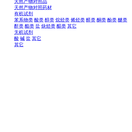
天然产物对照品
天然产物对照药材
有机试剂
苯系物类
酸类
醇类
烷烃类
烯烃类
醛类
酮类
酚类
醚类
酐类
酯类
盐
炔烃类
醌类
其它
无机试剂
酸
碱
盐
其它
其它