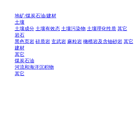
地矿/煤炭石油/建材
土壤
土壤成分
土壤有效态
土壤污染物
土壤理化性质
其它
岩石
黑色页岩
硅质岩
玄武岩
麻粒岩
橄榄岩及含铀砂岩
其它
建材
其它
煤炭石油
河流和海洋沉积物
其它