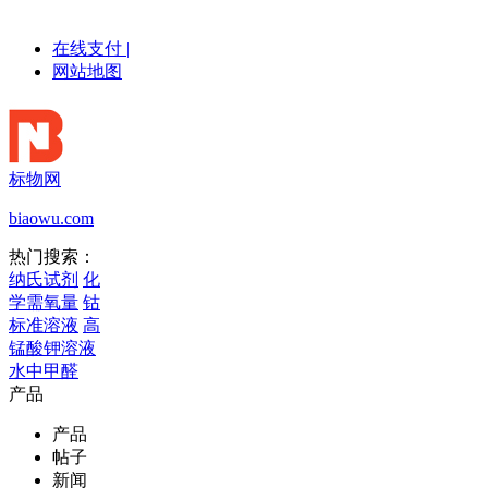
在线支付
|
网站地图
标物网
biaowu.com
热门搜索：
纳氏试剂
化
学需氧量
钴
标准溶液
高
锰酸钾溶液
水中甲醛
产品
产品
帖子
新闻