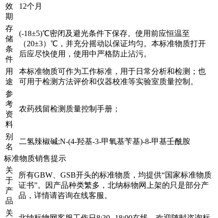
效
12个月
期
存
(-18±5)℃密闭及避光条件下保存。使用前应恒温至
储
（20±3）℃，并充分摇动以保证均匀。本标准物质打开
条
后应尽快使用，使用中严格防止沾污。
件
用
本标准物质可作为工作标准，用于日常分析和检测；也
途
可用于检测方法评价和仪器校准等实验室质量控制。
参
考
农药残留检测质量控制手册；
资
料
别
二氢辣椒碱;N-(4-羟基-3-甲氧基苄基)-8-甲基壬酰胺
名
标准物质销售提示
关
所有GBW、GSB开头的标准物质，均提供“国家标准物质
于
证书”。因产品种类繁多，北纳标物网上架的只是部分产
产
品，详情请咨询在线客服。
品
关
北纳标物网客服工作日8:30--18:00在线，欢迎随时咨询标