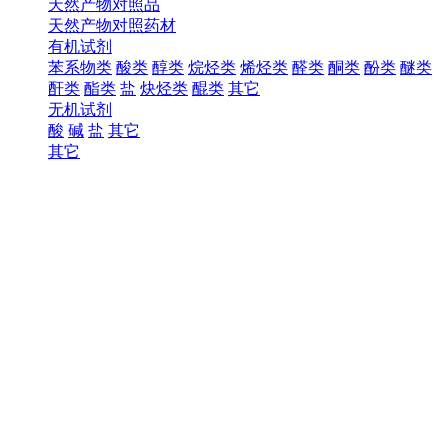
天然产物对照品
天然产物对照药材
有机试剂
苯系物类
酸类
醇类
烷烃类
烯烃类
醛类
酮类
酚类
醚类
酐类
酯类
盐
炔烃类
醌类
其它
无机试剂
酸
碱
盐
其它
其它