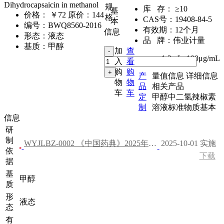
Dihydrocapsaicin in methanol
规
库 存：
≥10
基
价格：
￥72
原价：144
格：
CAS号：
19408-84-5
本
编号：
BWQ8560-2016
有效期：
12个月
信息
形态：
液态
品 牌：
伟业计量
基质：
甲醇
加
查
1.2mL
,
100μg/mL
入
看
购
购
产
量值信息
详细信息
物
物
品
相关产品
车
车
定
甲醇中二氢辣椒素
制
溶液标准物质基本
信息
研
制
WYJLBZ-0002 《中国药典》2025年版 二部
2025-10-01 实施
依
下载
据
基
甲醇
质
形
液态
态
有