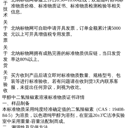
于
准物质价格、标准物质证书、标准物质检测检验等相关
技
信息。
术
关
于
北纳标物网可自助申请开具发票，订单金额累计满5000
发
元以上可开具增值税专用发票。
票
关
于
北纳标物网拥有成熟完善的标准物质供应链，当日发货
发
率达80%以上。
货
关
买方收到产品后请立即对标准物质数量、规格型号、包
于
装等进行标准验收。若有问题请在收到货3天内联系客
验
服，未提出任何异议，则视为收讫。
收
甲醇中二氢辣椒素溶液标准物质证书详情
一、样品制备
本标准物质采用纯度经准确定值的二氢辣椒素（CAS：19408-
84-5）为溶质，以色谱纯甲醇为溶剂，在室温20±3℃洁净实验
室中采用重量-容量法配制而成。
二、溯源性及定值方法