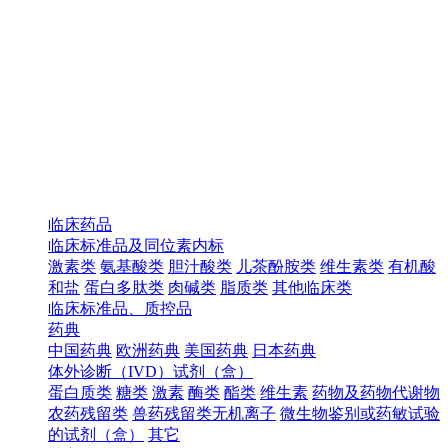
临床药品
临床标准品及同位素内标
激素类
氨基酸类
胆汁酸类
儿茶酚胺类
维生素类
有机酸
和盐
蛋白多肽类
肉碱类
脂质类
其他临床类
临床标准品、质控品
药典
中国药典
欧洲药典
美国药典
日本药典
体外诊断（IVD）试剂（盒）
蛋白质类
糖类
激素
酶类
酯类
维生素
药物及药物代谢物
农药残留类
兽药残留类无机离子
微生物鉴别或药敏试验
的试剂（盒）
其它