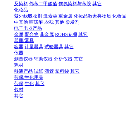
及染料
邻苯二甲酸酯
偶氮染料与苯胺
其它
化妆品
紫外线吸收剂
激素类
重金属
化妆品激素类物质
化妆品
中其他
喹诺酮
农残
其他
染发剂
电子电器产品
金属
聚合物
非金属
ROHS专项
其它
器皿/器具
容器
计量器具
试验器具
其它
仪器
测量仪器
辅助仪器
分析仪器
其它
耗材
移液产品
试纸
滴管
塑料袋
其它
劳保/生化用品
劳保
生化
其它
包材
其它