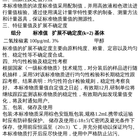
本标准物质的浓度标准值采用配制值，并用高效液相色谱法进
行量值核验。通过使用满足计量学特性要求的制备、测量方法
和计量器具，保证标准物质量值的溯源性。
三、特征量值及扩展不确定度
组分
标准值
扩展不确定度(k=2)
基体
二氢辣椒素
100μg/mL
3%
甲醇
标准值的扩展不确定度主要由原料纯度、称量、定容以及均匀
性、稳定性等不确定度合成。
四、均匀性检验及稳定性考察
根据国家《一级标准物质》技术规范，对分装后的样品进行随
机抽样，采用5对该标准物质进行均匀性检验和长期稳定性跟
踪考察。结果表明：均匀性符合F检验规则，稳定性考察良
好。
本标准物质量值自定值之日起，有效期12月,研制单位将
继续跟踪监测该标准物质的稳定性，有效期内如发现量值变
化，将及时通知用户。
五、包装、储存及使用
包装:本标准物质采用棕色安瓿瓶包装,规格1.2mL携带或运输
时应有防碎裂保护。 储存及使用:(-18±5)℃密闭及避光条件下
保存。使用前应恒温至（20±3）℃，并充分摇动以保证均匀。
本标准物质打开后应尽快使用，使用中严格防止沾污。