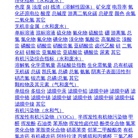
理化指标（水和废水）
色度
臭
浊度
pH
残渣（溶解性固体）
矿化度
电导率
氧
化还原电位
酸度
总碱度
游离二氧化碳
总硬度
颜色
余氯
二氧化氯
其它
无机非金属（水和废水）
单标溶液
混标溶液
硫化物
氰化物
硫酸盐
硼
游离氯
总
氯
氯化物
氟化物
碘化物
溴化物
氯酸盐
高氯酸盐
溴酸
盐
磷酸盐
硝酸盐
硝酸盐氮
亚硝酸盐
卤代乙酸
硅
二氧
化硅
硅酸盐
亚氯酸盐
亚硫酸盐
碘酸盐
尿素
其它
有机污染综合指标（水和废水）
溶解氧
化学需氧量
高锰酸盐指数
生化需氧量
总有机碳
无机碳
总碳
凯氏氮
总磷
总氮
氨氮
阴离子表面活性剂
硝态氮
铵态氮
总磷/总氮
其它
颗粒物及其元素（气和废气）
单组份
多组分
滤膜中汞
滤膜中铅
滤膜中砷
滤膜中硒
滤
膜中铬
滤膜中锑
滤膜中铍
滤膜中铁
滤膜中铜
滤膜中锰
滤膜中镍
其它
有机污染物（水和气）
挥发性有机污染物（VOCs）
半挥发性有机物污染物
甲
醛
挥发酚
石油类
苯系物
挥发性卤代烃
酚类化合物
氯苯
类化合物
苯胺类化合物
硝基苯类
邻苯二甲酸酯类
有机
氯农药
有机磷农药
阿特拉津
丙烯腈和丙烯醛
三氯乙醛