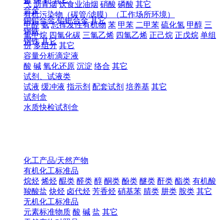
气
沥青烟
饮食业油烟
硝酸
磷酸
其它
合金
有机污染物（碳管/滤膜）（工作场所环境）
铜铅合金
铅钯合金
其它
甲醛
氨
总挥发性有机物
苯
甲苯
二甲苯
硫化氢
甲醇
三
钢铁
氯甲烷
四氯化碳
三氯乙烯
四氯乙烯
正己烷
正戊烷
单组
钢铁
其它
份
多组分
其它
容量分析滴定液
酸
碱
氧化还原
沉淀
络合
其它
试剂、试液类
试液
缓冲液
指示剂
配套试剂
培养基
其它
试剂盒
水质快检试剂盒
化工产品/天然产物
有机化工标准品
烷烃
烯烃
醌类
醛类
醇
酮类
酚类
醚类
酐类
酯类
有机酸
羧酸盐
炔烃
卤代烃
芳香烃
硝基苯
腈类
肼类
胺类
其它
无机化工标准品
元素标准物质
酸
碱
盐
其它