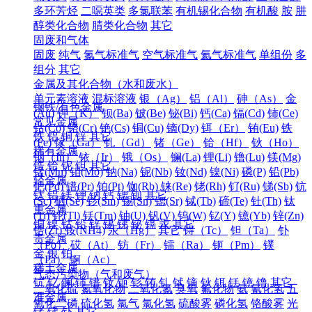
多环芳烃
二噁英类
多氯联苯
有机锡化合物
有机酸
胺
肼
醇类化合物
腈类化合物
其它
固废和气体
固废
纯气
氮气标准气
空气标准气
氦气标准气
单组份
多
组分
其它
金属及其化合物（水和废水）
单元素溶液
混标溶液
银（Ag）
铝（Al）
砷（As）
金
钢铁/有色金属
(Au)
钾（K）
钡(Ba)
铍(Be)
铋(Bi)
钙(Ca)
镉(Cd)
铈(Ce)
常见金属
钴(Co)
铬(Cr)
铯(Cs)
铜(Cu)
镝(Dy)
铒（Er）
铕(Eu)
铁
铁
铝
铜
锌
其它
(Fe)
镓（Ga）
钆（Gd）
锗（Ge）
铪（Hf）
钬（Ho）
稀有金属
铟（In）
铱（Ir）
锇（Os）
镧(La)
锂(Li)
镥(Lu)
镁(Mg)
锆
铪
铌
钽
其它
锰(Mn)
钼(Mo)
钠(Na)
铌(Nb)
钕(Nd)
镍(Ni)
磷(P)
铅(Pb)
轻金属
钯(Pd)
镨(Pr)
铂(Pt)
铷(Rb)
铼(Re)
铑(Rh)
钌(Ru)
锑(Sb)
钪
钛
铝
镁
钾
钠
钙
锶
钡
其它
(Sc)
硒(Se)
钐(Sm)
锡(Sn)
锶(Sr)
铽(Tb)
碲(Te)
钍(Th)
钛
重金属
(Ti)
铊(Tl)
铥(Tm)
铀(U)
钒(V)
钨(W)
钇(Y)
镱(Yb)
锌(Zn)
铜
镍
钴
铅
锌
锡
锑
铋
镉
汞
其它
锆(Zr)
铵(NH4)
汞（Hg）
其它
锝（Tc）
钽（Ta）
钋
贵金属
（Po）
砹（At）
钫（Fr）
镭（Ra）
钷（Pm）
镤
金
银
铂
（Pa）
锕（Ac）
稀土金属
气态污染物（气和废气）
钪
钇
镧
铈
镨
钕
钷
钐
铕
钆
铽
镝
钬
铒
铥
镱
镥
其它
二氧化硫
氮氧化物
二氧化氮
臭氧
氟化物
氨
氰化氢
五
准金属
氧化二磷
硫化氢
氯气
氯化氢
硫酸雾
磷化氢
铬酸雾
光
锗
锑
钋
其它