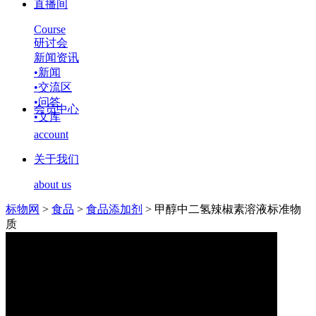
直播间
Course
研讨会
新闻资讯
•
新闻
•
交流区
•
问答
会员中心
•
文库
account
关于我们
about us
标物网
>
食品
>
食品添加剂
>
甲醇中二氢辣椒素溶液标准物
质