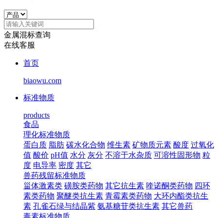
金属混标查询
在线客服
首页
biaowu.com
标准物质
products
食品
理化标准物质
蛋白质
脂肪
碳水化合物
维生素
矿物质元素
酸度
过氧化
值
酸价
pH值
水分
灰分
不溶于水杂质
可溶性固形物
粒
度
电导率
密度
其它
兽药残留标准物质
甾体激素类
磺胺类药物
其它抗生素
喹诺酮类药物
四环
素类药物
聚醚类抗生素
青霉素类药物
大环内酯类抗生
素
孔雀石绿与结晶紫
氨基糖苷类抗生素
其它兽药
毒素标准物质