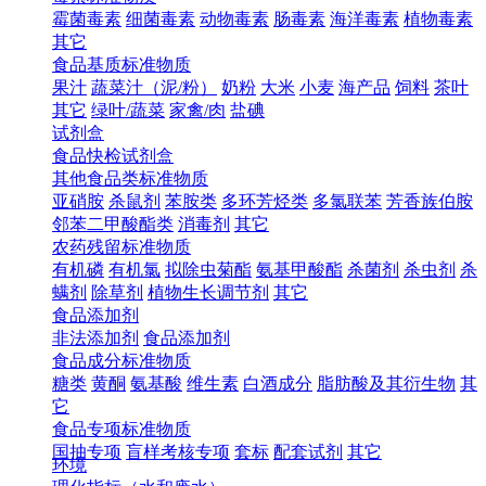
霉菌毒素
细菌毒素
动物毒素
肠毒素
海洋毒素
植物毒素
其它
食品基质标准物质
果汁
蔬菜汁（泥/粉）
奶粉
大米
小麦
海产品
饲料
茶叶
其它
绿叶/蔬菜
家禽/肉
盐碘
试剂盒
食品快检试剂盒
其他食品类标准物质
亚硝胺
杀鼠剂
苯胺类
多环芳烃类
多氯联苯
芳香族伯胺
邻苯二甲酸酯类
消毒剂
其它
农药残留标准物质
有机磷
有机氯
拟除虫菊酯
氨基甲酸酯
杀菌剂
杀虫剂
杀
螨剂
除草剂
植物生长调节剂
其它
食品添加剂
非法添加剂
食品添加剂
食品成分标准物质
糖类
黄酮
氨基酸
维生素
白酒成分
脂肪酸及其衍生物
其
它
食品专项标准物质
国抽专项
盲样考核专项
套标
配套试剂
其它
环境