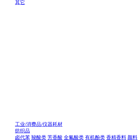
其它
工业/消费品/仪器耗材
纺织品
卤代苯
羧酸类
芳香酸
全氟酸类
有机酚类
香精香料
颜料