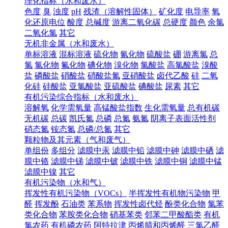
理化指标（水和废水）
色度
臭
浊度
pH
残渣（溶解性固体）
矿化度
电导率
氧
化还原电位
酸度
总碱度
游离二氧化碳
总硬度
颜色
余氯
二氧化氯
其它
无机非金属（水和废水）
单标溶液
混标溶液
硫化物
氰化物
硫酸盐
硼
游离氯
总
氯
氯化物
氟化物
碘化物
溴化物
氯酸盐
高氯酸盐
溴酸
盐
磷酸盐
硝酸盐
硝酸盐氮
亚硝酸盐
卤代乙酸
硅
二氧
化硅
硅酸盐
亚氯酸盐
亚硫酸盐
碘酸盐
尿素
其它
有机污染综合指标（水和废水）
溶解氧
化学需氧量
高锰酸盐指数
生化需氧量
总有机碳
无机碳
总碳
凯氏氮
总磷
总氮
氨氮
阴离子表面活性剂
硝态氮
铵态氮
总磷/总氮
其它
颗粒物及其元素（气和废气）
单组份
多组分
滤膜中汞
滤膜中铅
滤膜中砷
滤膜中硒
滤
膜中铬
滤膜中锑
滤膜中铍
滤膜中铁
滤膜中铜
滤膜中锰
滤膜中镍
其它
有机污染物（水和气）
挥发性有机污染物（VOCs）
半挥发性有机物污染物
甲
醛
挥发酚
石油类
苯系物
挥发性卤代烃
酚类化合物
氯苯
类化合物
苯胺类化合物
硝基苯类
邻苯二甲酸酯类
有机
氯农药
有机磷农药
阿特拉津
丙烯腈和丙烯醛
三氯乙醛