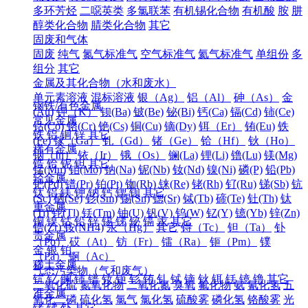
多环芳烃
二噁英类
多氯联苯
有机锡化合物
有机酸
胺
肼
醇类化合物
腈类化合物
其它
固废和气体
固废
纯气
氮气标准气
空气标准气
氦气标准气
单组份
多
组分
其它
金属及其化合物（水和废水）
单元素溶液
混标溶液
银（Ag）
铝（Al）
砷（As）
金
钢铁/有色金属
(Au)
钾（K）
钡(Ba)
铍(Be)
铋(Bi)
钙(Ca)
镉(Cd)
铈(Ce)
常见金属
钴(Co)
铬(Cr)
铯(Cs)
铜(Cu)
镝(Dy)
铒（Er）
铕(Eu)
铁
铁
铝
铜
锌
其它
(Fe)
镓（Ga）
钆（Gd）
锗（Ge）
铪（Hf）
钬（Ho）
稀有金属
铟（In）
铱（Ir）
锇（Os）
镧(La)
锂(Li)
镥(Lu)
镁(Mg)
锆
铪
铌
钽
其它
锰(Mn)
钼(Mo)
钠(Na)
铌(Nb)
钕(Nd)
镍(Ni)
磷(P)
铅(Pb)
轻金属
钯(Pd)
镨(Pr)
铂(Pt)
铷(Rb)
铼(Re)
铑(Rh)
钌(Ru)
锑(Sb)
钪
钛
铝
镁
钾
钠
钙
锶
钡
其它
(Sc)
硒(Se)
钐(Sm)
锡(Sn)
锶(Sr)
铽(Tb)
碲(Te)
钍(Th)
钛
重金属
(Ti)
铊(Tl)
铥(Tm)
铀(U)
钒(V)
钨(W)
钇(Y)
镱(Yb)
锌(Zn)
铜
镍
钴
铅
锌
锡
锑
铋
镉
汞
其它
锆(Zr)
铵(NH4)
汞（Hg）
其它
锝（Tc）
钽（Ta）
钋
贵金属
（Po）
砹（At）
钫（Fr）
镭（Ra）
钷（Pm）
镤
金
银
铂
（Pa）
锕（Ac）
稀土金属
气态污染物（气和废气）
钪
钇
镧
铈
镨
钕
钷
钐
铕
钆
铽
镝
钬
铒
铥
镱
镥
其它
二氧化硫
氮氧化物
二氧化氮
臭氧
氟化物
氨
氰化氢
五
准金属
氧化二磷
硫化氢
氯气
氯化氢
硫酸雾
磷化氢
铬酸雾
光
锗
锑
钋
其它