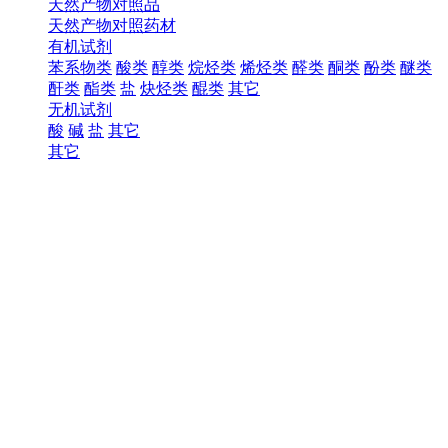
天然产物对照品
天然产物对照药材
有机试剂
苯系物类
酸类
醇类
烷烃类
烯烃类
醛类
酮类
酚类
醚类
酐类
酯类
盐
炔烃类
醌类
其它
无机试剂
酸
碱
盐
其它
其它