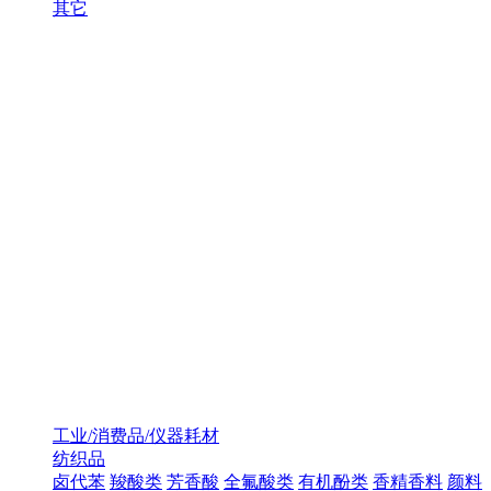
其它
工业/消费品/仪器耗材
纺织品
卤代苯
羧酸类
芳香酸
全氟酸类
有机酚类
香精香料
颜料