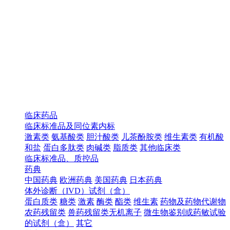
临床药品
临床标准品及同位素内标
激素类
氨基酸类
胆汁酸类
儿茶酚胺类
维生素类
有机酸
和盐
蛋白多肽类
肉碱类
脂质类
其他临床类
临床标准品、质控品
药典
中国药典
欧洲药典
美国药典
日本药典
体外诊断（IVD）试剂（盒）
蛋白质类
糖类
激素
酶类
酯类
维生素
药物及药物代谢物
农药残留类
兽药残留类无机离子
微生物鉴别或药敏试验
的试剂（盒）
其它