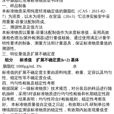
水中胭脂红溶液标准物质证书详情
一、样品制备
本标准物质采用纯度经准确定值的胭脂红（CAS：2611-82-
7）为溶质，以水为溶剂，在室温（20±3）℃洁净实验室中采
用重量-容量法配制而成。
二、溯源性及定值方法
本标准物质以重量-容量法配制值作为浓度标准值，采用高效
液相色谱法(紫外检测器)进行量值核验。通过使用满足计量学
特性要求的制备、测量方法和计量器具，保证标准物质量值的
溯源性。
三、特征量值及扩展不确定度
组分
标准值
扩展不确定度(k=2)
基体
胭脂红
1000μg/mL
3%
水
标准值的扩展不确定度主要由原料纯度、称量、定容以及均匀
性、稳定性等不确定度合成。
四、均匀性检验及稳定性考察
根据国家《一级标准物质》技术规范，对分装后的样品进行随
机抽样，采用5对该标准物质进行均匀性检验和长期稳定性跟
踪考察。结果表明：均匀性符合F检验规则，稳定性考察良
好。
本标准物质量值自定值之日起，有效期24月,研制单位将
继续跟踪监测该标准物质的稳定性，有效期内如发现量值变