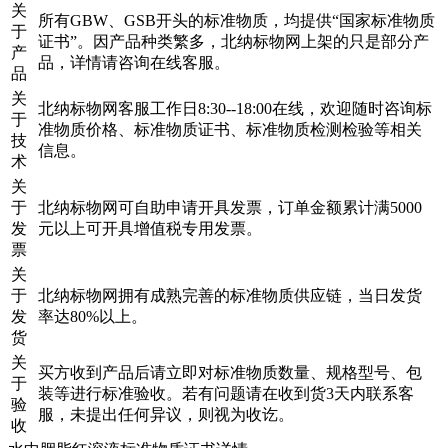
关
所有GBW、GSB开头的标准物质，均提供“国家标准物质
于
证书”。因产品种类繁多，北纳标物网上架的只是部分产
产
品，详情请咨询在线客服。
品
关
北纳标物网客服工作日8:30--18:00在线，欢迎随时咨询标
于
准物质价格、标准物质证书、标准物质检测检验等相关
技
信息。
术
关
于
北纳标物网可自助申请开具发票，订单金额累计满5000
发
元以上可开具增值税专用发票。
票
关
于
北纳标物网拥有成熟完善的标准物质供应链，当日发货
发
率达80%以上。
货
关
买方收到产品后请立即对标准物质数量、规格型号、包
于
装等进行标准验收。若有问题请在收到货3天内联系客
验
服，未提出任何异议，则视为收讫。
收