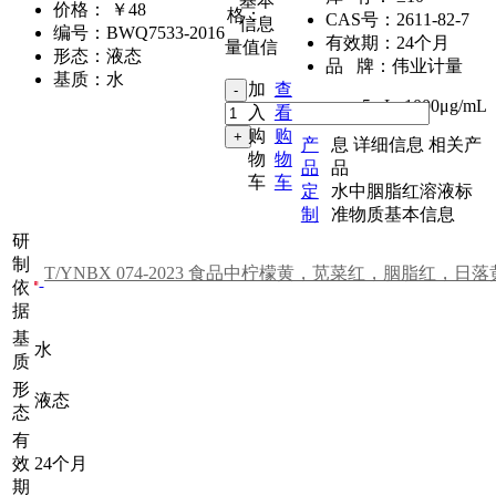
基本
价格：
￥48
格：
CAS号：
2611-82-7
信息
编号：
BWQ7533-2016
有效期：
24个月
量值信
形态：
液态
品 牌：
伟业计量
基质：
水
加
查
5mL
,
1000μg/mL
入
看
购
购
产
息
详细信息
相关产
物
物
品
品
车
车
定
水中胭脂红溶液标
制
准物质基本信息
研
制
依
据
基
水
质
形
液态
态
有
效
24个月
期