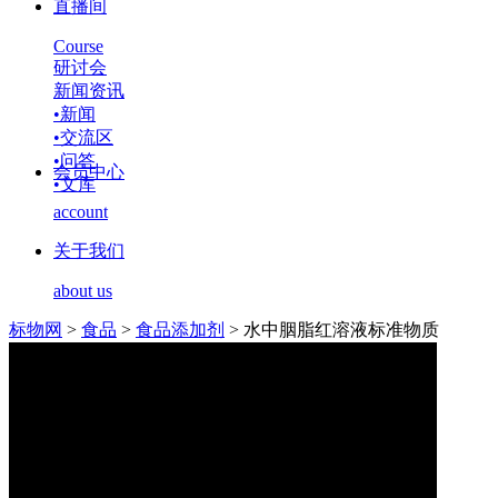
直播间
Course
研讨会
新闻资讯
•
新闻
•
交流区
•
问答
会员中心
•
文库
account
关于我们
about us
标物网
>
食品
>
食品添加剂
>
水中胭脂红溶液标准物质