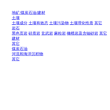
地矿/煤炭石油/建材
土壤
土壤成分
土壤有效态
土壤污染物
土壤理化性质
其它
岩石
黑色页岩
硅质岩
玄武岩
麻粒岩
橄榄岩及含铀砂岩
其它
建材
其它
煤炭石油
河流和海洋沉积物
其它