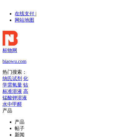
在线支付
|
网站地图
标物网
biaowu.com
热门搜索：
纳氏试剂
化
学需氧量
钴
标准溶液
高
锰酸钾溶液
水中甲醛
产品
产品
帖子
新闻