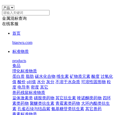
金属混标查询
在线客服
首页
biaowu.com
标准物质
products
食品
理化标准物质
蛋白质
脂肪
碳水化合物
维生素
矿物质元素
酸度
过氧化
值
酸价
pH值
水分
灰分
不溶于水杂质
可溶性固形物
粒
度
电导率
密度
其它
兽药残留标准物质
甾体激素类
磺胺类药物
其它抗生素
喹诺酮类药物
四环
素类药物
聚醚类抗生素
青霉素类药物
大环内酯类抗生
素
孔雀石绿与结晶紫
氨基糖苷类抗生素
其它兽药
毒素标准物质