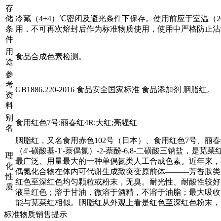
存
储
冷藏（4±4）℃密闭及避光条件下保存。使用前应于室温（
条
用，不可再次熔封后作为标准物质使用，使用中严格防止沾
件
用
食品合成色素检测。
途
参
考
GB1886.220-2016 食品安全国家标准 食品添加剂 胭脂红。
资
料
别
食用红色7号;丽春红4R;大红;亮猩红
名
胭脂红，又名食用赤色102号（日本）、食用红色7号、丽
（4'-磺酸基-1'-萘偶氮）-2-萘酚-6,8-二磺酸三钠盐，是
理
最广泛、用量最大的一种单偶氮类人工合成色素。近年来，
化
偶氮化合物在体内可代谢生成致突变原前体———芳香胺类
性
红色至深红色均匀颗粒或粉末，无臭。耐光性、耐酸性较好
质
液呈红色；溶于甘油，微溶于酒精，不溶于油脂；最大吸收波
能与苋菜红相似。胭脂红从外观上看是红色至深红色粉末，
标准物质销售提示