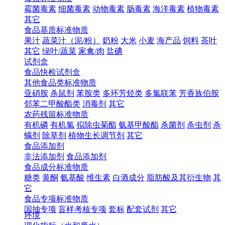
霉菌毒素
细菌毒素
动物毒素
肠毒素
海洋毒素
植物毒素
其它
食品基质标准物质
果汁
蔬菜汁（泥/粉）
奶粉
大米
小麦
海产品
饲料
茶叶
其它
绿叶/蔬菜
家禽/肉
盐碘
试剂盒
食品快检试剂盒
其他食品类标准物质
亚硝胺
杀鼠剂
苯胺类
多环芳烃类
多氯联苯
芳香族伯胺
邻苯二甲酸酯类
消毒剂
其它
农药残留标准物质
有机磷
有机氯
拟除虫菊酯
氨基甲酸酯
杀菌剂
杀虫剂
杀
螨剂
除草剂
植物生长调节剂
其它
食品添加剂
非法添加剂
食品添加剂
食品成分标准物质
糖类
黄酮
氨基酸
维生素
白酒成分
脂肪酸及其衍生物
其
它
食品专项标准物质
国抽专项
盲样考核专项
套标
配套试剂
其它
环境