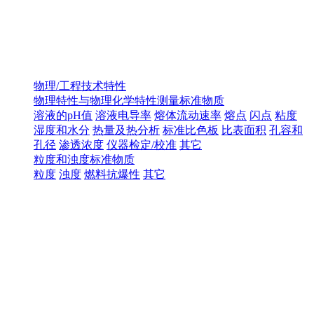
物理/工程技术特性
物理特性与物理化学特性测量标准物质
溶液的pH值
溶液电导率
熔体流动速率
熔点
闪点
粘度
湿度和水分
热量及热分析
标准比色板
比表面积
孔容和
孔径
渗透浓度
仪器检定/校准
其它
粒度和浊度标准物质
粒度
浊度
燃料抗爆性
其它