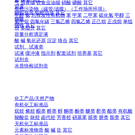
气
沥青烟
饮食业油烟
硝酸
磷酸
其它
合金
有机污染物（碳管/滤膜）（工作场所环境）
铜铅合金
铅钯合金
其它
甲醛
氨
总挥发性有机物
苯
甲苯
二甲苯
硫化氢
甲醇
三
钢铁
氯甲烷
四氯化碳
三氯乙烯
四氯乙烯
正己烷
正戊烷
单组
钢铁
其它
份
多组分
其它
容量分析滴定液
酸
碱
氧化还原
沉淀
络合
其它
试剂、试液类
试液
缓冲液
指示剂
配套试剂
培养基
其它
试剂盒
水质快检试剂盒
化工产品/天然产物
有机化工标准品
烷烃
烯烃
醌类
醛类
醇
酮类
酚类
醚类
酐类
酯类
有机酸
羧酸盐
炔烃
卤代烃
芳香烃
硝基苯
腈类
肼类
胺类
其它
无机化工标准品
元素标准物质
酸
碱
盐
其它