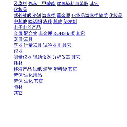
及染料
邻苯二甲酸酯
偶氮染料与苯胺
其它
化妆品
紫外线吸收剂
激素类
重金属
化妆品激素类物质
化妆品
中其他
喹诺酮
农残
其他
染发剂
电子电器产品
金属
聚合物
非金属
ROHS专项
其它
器皿/器具
容器
计量器具
试验器具
其它
仪器
测量仪器
辅助仪器
分析仪器
其它
耗材
移液产品
试纸
滴管
塑料袋
其它
劳保/生化用品
劳保
生化
其它
包材
其它