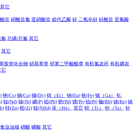
其它
酸盐
硝酸盐氮
亚硝酸盐
卤代乙酸
硅
二氧化硅
硅酸盐
亚氯酸
态氮
总磷/总氮
其它
其它
苯胺类化合物
硝基苯类
邻苯二甲酸酯类
有机氯农药
有机磷农
其它
)
铯(Cs)
铜(Cu)
镝(Dy)
铒（Er）
铕(Eu)
铁(Fe)
镓（Ga）
钆
)
钕(Nd)
镍(Ni)
磷(P)
铅(Pb)
钯(Pd)
镨(Pr)
铂(Pt)
铷(Rb)
铼(Re)
铑
b)
锌(Zn)
锆(Zr)
铵(NH4)
汞（Hg）
其它
锝（Tc）
钽（Ta）
钋
食业油烟
硝酸
磷酸
其它