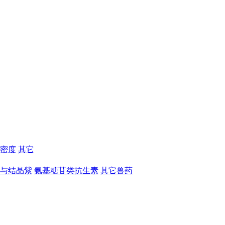
密度
其它
与结晶紫
氨基糖苷类抗生素
其它兽药