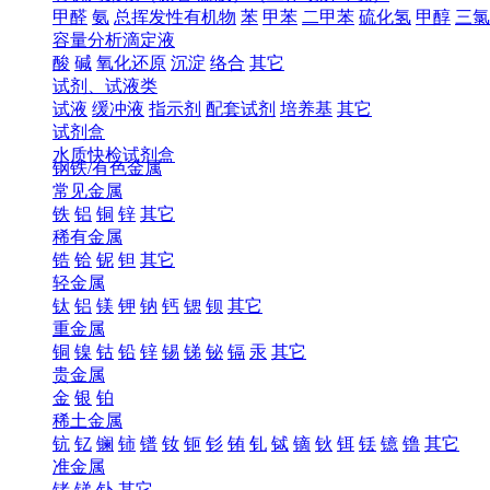
甲醛
氨
总挥发性有机物
苯
甲苯
二甲苯
硫化氢
甲醇
三氯
容量分析滴定液
酸
碱
氧化还原
沉淀
络合
其它
试剂、试液类
试液
缓冲液
指示剂
配套试剂
培养基
其它
试剂盒
水质快检试剂盒
钢铁/有色金属
常见金属
铁
铝
铜
锌
其它
稀有金属
锆
铪
铌
钽
其它
轻金属
钛
铝
镁
钾
钠
钙
锶
钡
其它
重金属
铜
镍
钴
铅
锌
锡
锑
铋
镉
汞
其它
贵金属
金
银
铂
稀土金属
钪
钇
镧
铈
镨
钕
钷
钐
铕
钆
铽
镝
钬
铒
铥
镱
镥
其它
准金属
锗
锑
钋
其它