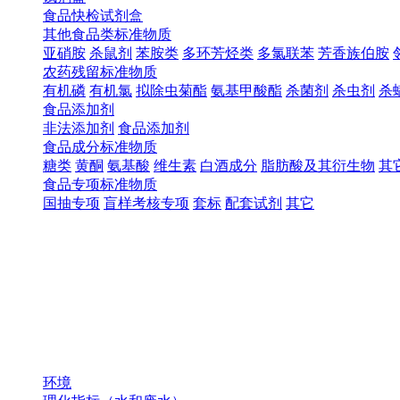
食品快检试剂盒
其他食品类标准物质
亚硝胺
杀鼠剂
苯胺类
多环芳烃类
多氯联苯
芳香族伯胺
农药残留标准物质
有机磷
有机氯
拟除虫菊酯
氨基甲酸酯
杀菌剂
杀虫剂
杀
食品添加剂
非法添加剂
食品添加剂
食品成分标准物质
糖类
黄酮
氨基酸
维生素
白酒成分
脂肪酸及其衍生物
其
食品专项标准物质
国抽专项
盲样考核专项
套标
配套试剂
其它
环境