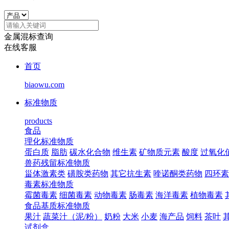
金属混标查询
在线客服
首页
biaowu.com
标准物质
products
食品
理化标准物质
蛋白质
脂肪
碳水化合物
维生素
矿物质元素
酸度
过氧化
兽药残留标准物质
甾体激素类
磺胺类药物
其它抗生素
喹诺酮类药物
四环素
毒素标准物质
霉菌毒素
细菌毒素
动物毒素
肠毒素
海洋毒素
植物毒素
食品基质标准物质
果汁
蔬菜汁（泥/粉）
奶粉
大米
小麦
海产品
饲料
茶叶
试剂盒