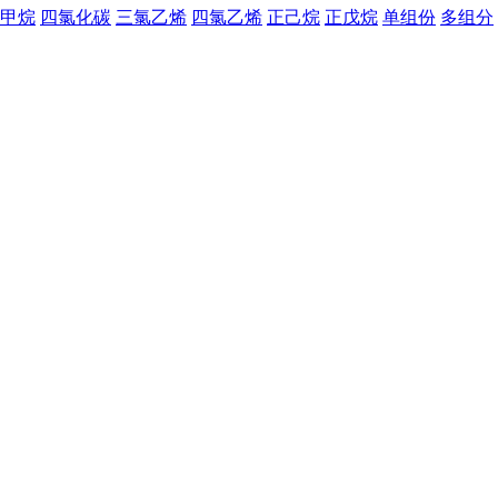
甲烷
四氯化碳
三氯乙烯
四氯乙烯
正己烷
正戊烷
单组份
多组分