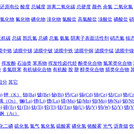
还原电位
酸度
总碱度
游离二氧化碳
总硬度
颜色
余氯
二氧化氯
氯化物
氟化物
碘化物
溴化物
氯酸盐
高氯酸盐
溴酸盐
磷酸盐
硝
无机碳
总碳
凯氏氮
总磷
总氮
氨氮
阴离子表面活性剂
硝态氮
铵
膜中铬
滤膜中锑
滤膜中铍
滤膜中铁
滤膜中铜
滤膜中锰
滤膜中镍
醛
挥发酚
石油类
苯系物
挥发性卤代烃
酚类化合物
氯苯类化合物
类
多氯联苯
有机锡化合物
有机酸
胺
肼
醇类化合物
腈类化合物
组分
其它
)
钾（K）
钡(Ba)
铍(Be)
铋(Bi)
钙(Ca)
镉(Cd)
铈(Ce)
钴(Co)
铬(Cr
锇（Os）
镧(La)
锂(Li)
镥(Lu)
镁(Mg)
锰(Mn)
钼(Mo)
钠(Na)
铌(Nb
)
碲(Te)
钍(Th)
钛(Ti)
铊(Tl)
铥(Tm)
铀(U)
钒(V)
钨(W)
钇(Y)
镱(Y
锕（Ac）
化二磷
硫化氢
氯气
氯化氢
硫酸雾
磷化氢
铬酸雾
光气
沥青烟
饮