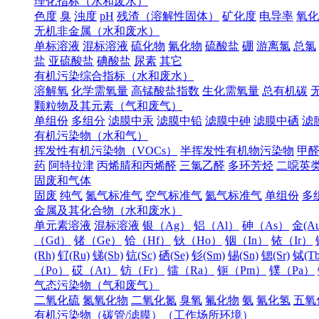
理化指标（水和废水）
色度
臭
浊度
pH
残渣（溶解性固体）
矿化度
电导率
氧化
无机非金属（水和废水）
单标溶液
混标溶液
硫化物
氰化物
硫酸盐
硼
游离氯
总氯
盐
亚硫酸盐
碘酸盐
尿素
其它
有机污染综合指标（水和废水）
溶解氧
化学需氧量
高锰酸盐指数
生化需氧量
总有机碳
颗粒物及其元素（气和废气）
单组份
多组分
滤膜中汞
滤膜中铅
滤膜中砷
滤膜中硒
滤
有机污染物（水和气）
挥发性有机污染物（VOCs）
半挥发性有机物污染物
甲
药
阿特拉津
丙烯腈和丙烯醛
三氯乙醛
多环芳烃
二噁英
固废和气体
固废
纯气
氮气标准气
空气标准气
氦气标准气
单组份
多
金属及其化合物（水和废水）
单元素溶液
混标溶液
银（Ag）
铝（Al）
砷（As）
金(Au
（Gd）
锗（Ge）
铪（Hf）
钬（Ho）
铟（In）
铱（Ir）
(Rh)
钌(Ru)
锑(Sb)
钪(Sc)
硒(Se)
钐(Sm)
锡(Sn)
锶(Sr)
铽(Tb
（Po）
砹（At）
钫（Fr）
镭（Ra）
钷（Pm）
镤（Pa）
气态污染物（气和废气）
二氧化硫
氮氧化物
二氧化氮
臭氧
氟化物
氨
氰化氢
五氧
有机污染物（碳管/滤膜）（工作场所环境）