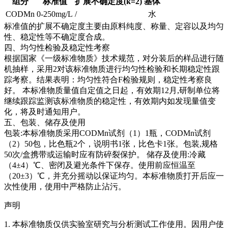
组分
标准值
扩展不确定度(k=2)
基体
CODMn
0-250mg/L
/
水
标准值的扩展不确定度主要由原料纯度、称量、定容以及均匀
性、稳定性等不确定度合成。
四、均匀性检验及稳定性考察
根据国家《一级标准物质》技术规范，对分装后的样品进行随
机抽样，采用2对该标准物质进行均匀性检验和长期稳定性跟
踪考察。结果表明：均匀性符合F检验规则，稳定性考察良
好。
本标准物质量值自定值之日起，有效期12月,研制单位将
继续跟踪监测该标准物质的稳定性，有效期内如发现量值变
化，将及时通知用户。
五、包装、储存及使用
包装:本标准物质采用CODMn试剂（1）1瓶，CODMn试剂
（2）50包，比色瓶2个，说明书1张，比色卡1张。包装,规格
50次/盒携带或运输时应有防碎裂保护。 储存及使用:冷藏
（4±4）℃、密闭及避光条件下保存。使用前应恒温至
（20±3）℃，并充分摇动以保证均匀。本标准物质打开后应一
次性使用，使用中严格防止沾污。
声明
1. 本标准物质仅供实验室研究与分析测试工作使用。因用户使