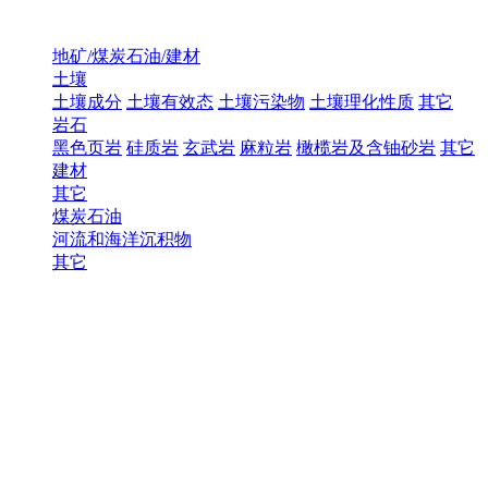
地矿/煤炭石油/建材
土壤
土壤成分
土壤有效态
土壤污染物
土壤理化性质
其它
岩石
黑色页岩
硅质岩
玄武岩
麻粒岩
橄榄岩及含铀砂岩
其它
建材
其它
煤炭石油
河流和海洋沉积物
其它