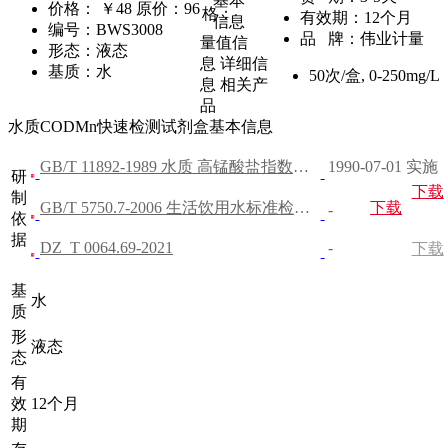
基本
价格：
￥48
原价：96
格：
有效期：
12个月
信息
编号：
BWS3008
品 牌：
伟业计量
量值信
形态：
液态
息
详细信
基质：
水
50次/盒
,
0-250mg/L
息
相关产
品
水质CODMn快速检测试剂盒基本信息
GB/T 11892-1989 水质 高锰酸盐指数的测定
1990-07-01 实施
研
下载
制
GB/T 5750.7-2006 生活饮用水标准检验方法 有机物综合指标
下载
-
依
据
DZ_T 0064.69-2021
-
下载
基
水
质
形
液态
态
有
效
12个月
期