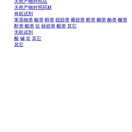
天然产物对照品
天然产物对照药材
有机试剂
苯系物类
酸类
醇类
烷烃类
烯烃类
醛类
酮类
酚类
醚类
酐类
酯类
盐
炔烃类
醌类
其它
无机试剂
酸
碱
盐
其它
其它