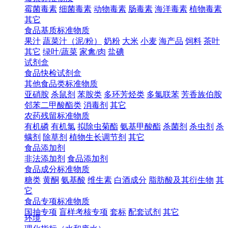
霉菌毒素
细菌毒素
动物毒素
肠毒素
海洋毒素
植物毒素
其它
食品基质标准物质
果汁
蔬菜汁（泥/粉）
奶粉
大米
小麦
海产品
饲料
茶叶
其它
绿叶/蔬菜
家禽/肉
盐碘
试剂盒
食品快检试剂盒
其他食品类标准物质
亚硝胺
杀鼠剂
苯胺类
多环芳烃类
多氯联苯
芳香族伯胺
邻苯二甲酸酯类
消毒剂
其它
农药残留标准物质
有机磷
有机氯
拟除虫菊酯
氨基甲酸酯
杀菌剂
杀虫剂
杀
螨剂
除草剂
植物生长调节剂
其它
食品添加剂
非法添加剂
食品添加剂
食品成分标准物质
糖类
黄酮
氨基酸
维生素
白酒成分
脂肪酸及其衍生物
其
它
食品专项标准物质
国抽专项
盲样考核专项
套标
配套试剂
其它
环境