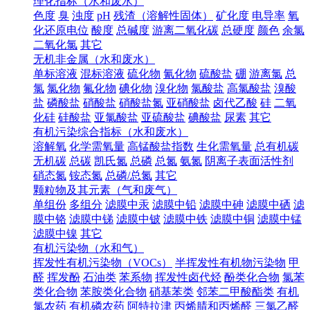
理化指标（水和废水）
色度
臭
浊度
pH
残渣（溶解性固体）
矿化度
电导率
氧
化还原电位
酸度
总碱度
游离二氧化碳
总硬度
颜色
余氯
二氧化氯
其它
无机非金属（水和废水）
单标溶液
混标溶液
硫化物
氰化物
硫酸盐
硼
游离氯
总
氯
氯化物
氟化物
碘化物
溴化物
氯酸盐
高氯酸盐
溴酸
盐
磷酸盐
硝酸盐
硝酸盐氮
亚硝酸盐
卤代乙酸
硅
二氧
化硅
硅酸盐
亚氯酸盐
亚硫酸盐
碘酸盐
尿素
其它
有机污染综合指标（水和废水）
溶解氧
化学需氧量
高锰酸盐指数
生化需氧量
总有机碳
无机碳
总碳
凯氏氮
总磷
总氮
氨氮
阴离子表面活性剂
硝态氮
铵态氮
总磷/总氮
其它
颗粒物及其元素（气和废气）
单组份
多组分
滤膜中汞
滤膜中铅
滤膜中砷
滤膜中硒
滤
膜中铬
滤膜中锑
滤膜中铍
滤膜中铁
滤膜中铜
滤膜中锰
滤膜中镍
其它
有机污染物（水和气）
挥发性有机污染物（VOCs）
半挥发性有机物污染物
甲
醛
挥发酚
石油类
苯系物
挥发性卤代烃
酚类化合物
氯苯
类化合物
苯胺类化合物
硝基苯类
邻苯二甲酸酯类
有机
氯农药
有机磷农药
阿特拉津
丙烯腈和丙烯醛
三氯乙醛