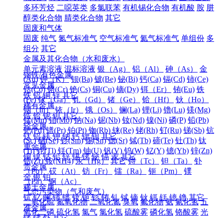
多环芳烃
二噁英类
多氯联苯
有机锡化合物
有机酸
胺
肼
醇类化合物
腈类化合物
其它
固废和气体
固废
纯气
氮气标准气
空气标准气
氦气标准气
单组份
多
组分
其它
金属及其化合物（水和废水）
单元素溶液
混标溶液
银（Ag）
铝（Al）
砷（As）
金
钢铁/有色金属
(Au)
钾（K）
钡(Ba)
铍(Be)
铋(Bi)
钙(Ca)
镉(Cd)
铈(Ce)
常见金属
钴(Co)
铬(Cr)
铯(Cs)
铜(Cu)
镝(Dy)
铒（Er）
铕(Eu)
铁
铁
铝
铜
锌
其它
(Fe)
镓（Ga）
钆（Gd）
锗（Ge）
铪（Hf）
钬（Ho）
稀有金属
铟（In）
铱（Ir）
锇（Os）
镧(La)
锂(Li)
镥(Lu)
镁(Mg)
锆
铪
铌
钽
其它
锰(Mn)
钼(Mo)
钠(Na)
铌(Nb)
钕(Nd)
镍(Ni)
磷(P)
铅(Pb)
轻金属
钯(Pd)
镨(Pr)
铂(Pt)
铷(Rb)
铼(Re)
铑(Rh)
钌(Ru)
锑(Sb)
钪
钛
铝
镁
钾
钠
钙
锶
钡
其它
(Sc)
硒(Se)
钐(Sm)
锡(Sn)
锶(Sr)
铽(Tb)
碲(Te)
钍(Th)
钛
重金属
(Ti)
铊(Tl)
铥(Tm)
铀(U)
钒(V)
钨(W)
钇(Y)
镱(Yb)
锌(Zn)
铜
镍
钴
铅
锌
锡
锑
铋
镉
汞
其它
锆(Zr)
铵(NH4)
汞（Hg）
其它
锝（Tc）
钽（Ta）
钋
贵金属
（Po）
砹（At）
钫（Fr）
镭（Ra）
钷（Pm）
镤
金
银
铂
（Pa）
锕（Ac）
稀土金属
气态污染物（气和废气）
钪
钇
镧
铈
镨
钕
钷
钐
铕
钆
铽
镝
钬
铒
铥
镱
镥
其它
二氧化硫
氮氧化物
二氧化氮
臭氧
氟化物
氨
氰化氢
五
准金属
氧化二磷
硫化氢
氯气
氯化氢
硫酸雾
磷化氢
铬酸雾
光
锗
锑
钋
其它