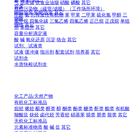
气
沥青烟
饮食业油烟
硝酸
磷酸
其它
合金
有机污染物（碳管/滤膜）（工作场所环境）
铜铅合金
铅钯合金
其它
甲醛
氨
总挥发性有机物
苯
甲苯
二甲苯
硫化氢
甲醇
三
钢铁
氯甲烷
四氯化碳
三氯乙烯
四氯乙烯
正己烷
正戊烷
单组
钢铁
其它
份
多组分
其它
容量分析滴定液
酸
碱
氧化还原
沉淀
络合
其它
试剂、试液类
试液
缓冲液
指示剂
配套试剂
培养基
其它
试剂盒
水质快检试剂盒
化工产品/天然产物
有机化工标准品
烷烃
烯烃
醌类
醛类
醇
酮类
酚类
醚类
酐类
酯类
有机酸
羧酸盐
炔烃
卤代烃
芳香烃
硝基苯
腈类
肼类
胺类
其它
无机化工标准品
元素标准物质
酸
碱
盐
其它