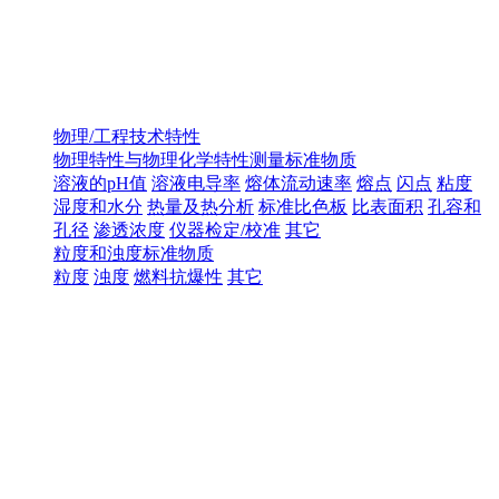
物理/工程技术特性
物理特性与物理化学特性测量标准物质
溶液的pH值
溶液电导率
熔体流动速率
熔点
闪点
粘度
湿度和水分
热量及热分析
标准比色板
比表面积
孔容和
孔径
渗透浓度
仪器检定/校准
其它
粒度和浊度标准物质
粒度
浊度
燃料抗爆性
其它