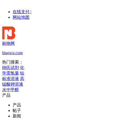
在线支付
|
网站地图
标物网
biaowu.com
热门搜索：
纳氏试剂
化
学需氧量
钴
标准溶液
高
锰酸钾溶液
水中甲醛
产品
产品
帖子
新闻