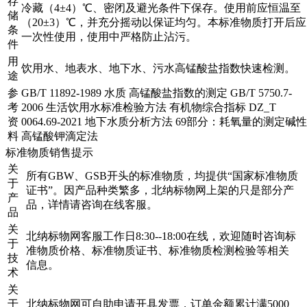
存
冷藏（4±4）℃、密闭及避光条件下保存。使用前应恒温至
储
（20±3）℃，并充分摇动以保证均匀。本标准物质打开后应
条
一次性使用，使用中严格防止沾污。
件
用
饮用水、地表水、地下水、污水高锰酸盐指数快速检测。
途
参
GB/T 11892-1989 水质 高锰酸盐指数的测定 GB/T 5750.7-
考
2006 生活饮用水标准检验方法 有机物综合指标 DZ_T
资
0064.69-2021 地下水质分析方法 69部分：耗氧量的测定碱性
料
高锰酸钾滴定法
标准物质销售提示
关
所有GBW、GSB开头的标准物质，均提供“国家标准物质
于
证书”。因产品种类繁多，北纳标物网上架的只是部分产
产
品，详情请咨询在线客服。
品
关
北纳标物网客服工作日8:30--18:00在线，欢迎随时咨询标
于
准物质价格、标准物质证书、标准物质检测检验等相关
技
信息。
术
关
于
北纳标物网可自助申请开具发票，订单金额累计满5000