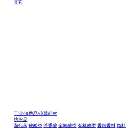
其它
工业/消费品/仪器耗材
纺织品
卤代苯
羧酸类
芳香酸
全氟酸类
有机酚类
香精香料
颜料