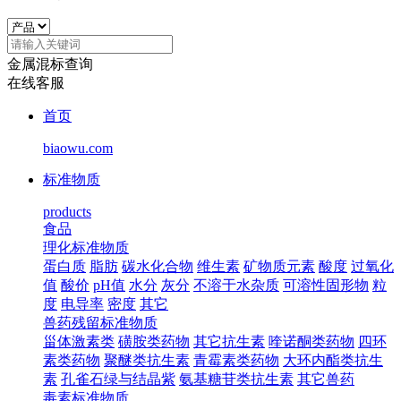
金属混标查询
在线客服
首页
biaowu.com
标准物质
products
食品
理化标准物质
蛋白质
脂肪
碳水化合物
维生素
矿物质元素
酸度
过氧化
值
酸价
pH值
水分
灰分
不溶于水杂质
可溶性固形物
粒
度
电导率
密度
其它
兽药残留标准物质
甾体激素类
磺胺类药物
其它抗生素
喹诺酮类药物
四环
素类药物
聚醚类抗生素
青霉素类药物
大环内酯类抗生
素
孔雀石绿与结晶紫
氨基糖苷类抗生素
其它兽药
毒素标准物质