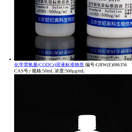
化学需氧量(CODCr)溶液标准物质
编号:GBW(E)086356
CAS号:/ 规格:50mL 浓度:500μg/mL