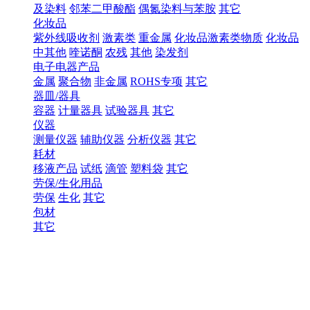
及染料
邻苯二甲酸酯
偶氮染料与苯胺
其它
化妆品
紫外线吸收剂
激素类
重金属
化妆品激素类物质
化妆品
中其他
喹诺酮
农残
其他
染发剂
电子电器产品
金属
聚合物
非金属
ROHS专项
其它
器皿/器具
容器
计量器具
试验器具
其它
仪器
测量仪器
辅助仪器
分析仪器
其它
耗材
移液产品
试纸
滴管
塑料袋
其它
劳保/生化用品
劳保
生化
其它
包材
其它