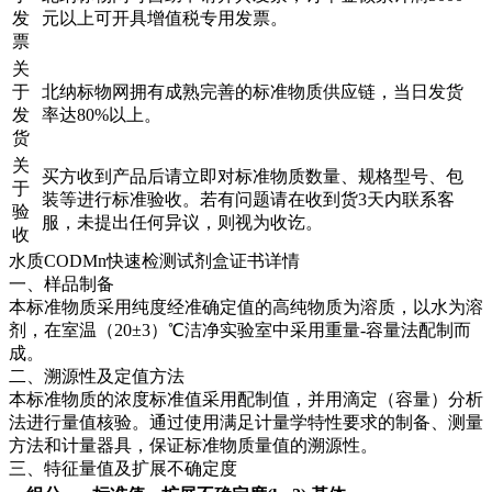
发
元以上可开具增值税专用发票。
票
关
于
北纳标物网拥有成熟完善的标准物质供应链，当日发货
发
率达80%以上。
货
关
买方收到产品后请立即对标准物质数量、规格型号、包
于
装等进行标准验收。若有问题请在收到货3天内联系客
验
服，未提出任何异议，则视为收讫。
收
水质CODMn快速检测试剂盒证书详情
一、样品制备
本标准物质采用纯度经准确定值的高纯物质为溶质，以水为溶
剂，在室温（20±3）℃洁净实验室中采用重量-容量法配制而
成。
二、溯源性及定值方法
本标准物质的浓度标准值采用配制值，并用滴定（容量）分析
法进行量值核验。通过使用满足计量学特性要求的制备、测量
方法和计量器具，保证标准物质量值的溯源性。
三、特征量值及扩展不确定度