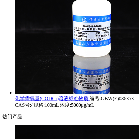
化学需氧量(CODCr)溶液标准物质
编号:GBW(E)086353
CAS号:/ 规格:100mL 浓度:5000μg/mL
热门产品