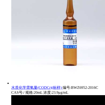
水质化学需氧量(CODCr)(标样)
编号:BWZ6952-2016C
CAS号:/ 规格:20mL 浓度:23.9μg/mL