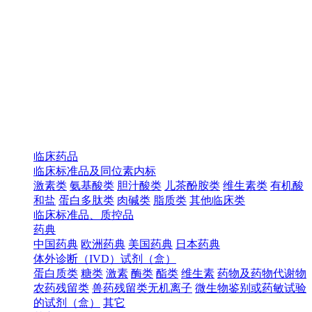
临床药品
临床标准品及同位素内标
激素类
氨基酸类
胆汁酸类
儿茶酚胺类
维生素类
有机酸
和盐
蛋白多肽类
肉碱类
脂质类
其他临床类
临床标准品、质控品
药典
中国药典
欧洲药典
美国药典
日本药典
体外诊断（IVD）试剂（盒）
蛋白质类
糖类
激素
酶类
酯类
维生素
药物及药物代谢物
农药残留类
兽药残留类无机离子
微生物鉴别或药敏试验
的试剂（盒）
其它