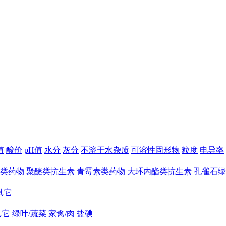
值
酸价
pH值
水分
灰分
不溶于水杂质
可溶性固形物
粒度
电导率
类药物
聚醚类抗生素
青霉素类药物
大环内酯类抗生素
孔雀石绿
其它
其它
绿叶/蔬菜
家禽/肉
盐碘