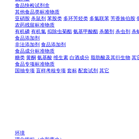
食品快检试剂盒
其他食品类标准物质
亚硝胺
杀鼠剂
苯胺类
多环芳烃类
多氯联苯
芳香族伯胺
农药残留标准物质
有机磷
有机氯
拟除虫菊酯
氨基甲酸酯
杀菌剂
杀虫剂
杀
食品添加剂
非法添加剂
食品添加剂
食品成分标准物质
糖类
黄酮
氨基酸
维生素
白酒成分
脂肪酸及其衍生物
其
食品专项标准物质
国抽专项
盲样考核专项
套标
配套试剂
其它
环境