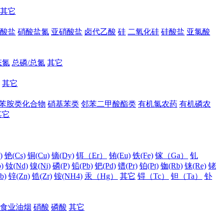
其它
酸盐
硝酸盐氮
亚硝酸盐
卤代乙酸
硅
二氧化硅
硅酸盐
亚氯酸
态氮
总磷/总氮
其它
其它
苯胺类化合物
硝基苯类
邻苯二甲酸酯类
有机氯农药
有机磷农
其它
)
铯(Cs)
铜(Cu)
镝(Dy)
铒（Er）
铕(Eu)
铁(Fe)
镓（Ga）
钆
)
钕(Nd)
镍(Ni)
磷(P)
铅(Pb)
钯(Pd)
镨(Pr)
铂(Pt)
铷(Rb)
铼(Re)
铑
b)
锌(Zn)
锆(Zr)
铵(NH4)
汞（Hg）
其它
锝（Tc）
钽（Ta）
钋
食业油烟
硝酸
磷酸
其它