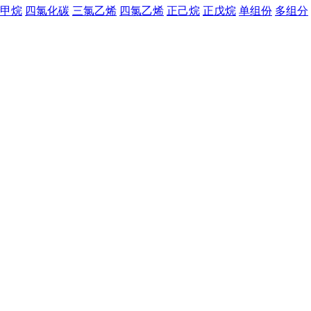
甲烷
四氯化碳
三氯乙烯
四氯乙烯
正己烷
正戊烷
单组份
多组分