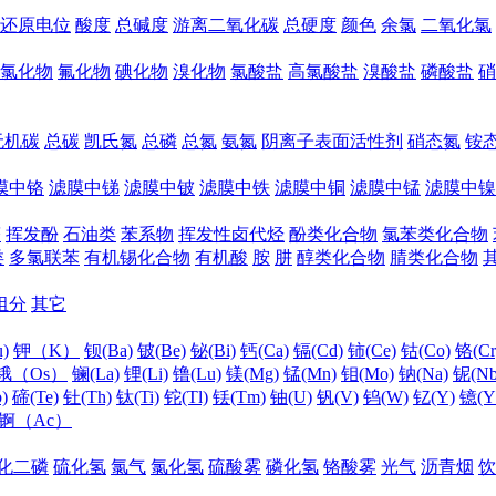
还原电位
酸度
总碱度
游离二氧化碳
总硬度
颜色
余氯
二氧化氯
氯化物
氟化物
碘化物
溴化物
氯酸盐
高氯酸盐
溴酸盐
磷酸盐
硝
无机碳
总碳
凯氏氮
总磷
总氮
氨氮
阴离子表面活性剂
硝态氮
铵
膜中铬
滤膜中锑
滤膜中铍
滤膜中铁
滤膜中铜
滤膜中锰
滤膜中镍
醛
挥发酚
石油类
苯系物
挥发性卤代烃
酚类化合物
氯苯类化合物
类
多氯联苯
有机锡化合物
有机酸
胺
肼
醇类化合物
腈类化合物
组分
其它
)
钾（K）
钡(Ba)
铍(Be)
铋(Bi)
钙(Ca)
镉(Cd)
铈(Ce)
钴(Co)
铬(Cr
锇（Os）
镧(La)
锂(Li)
镥(Lu)
镁(Mg)
锰(Mn)
钼(Mo)
钠(Na)
铌(Nb
)
碲(Te)
钍(Th)
钛(Ti)
铊(Tl)
铥(Tm)
铀(U)
钒(V)
钨(W)
钇(Y)
镱(Y
锕（Ac）
化二磷
硫化氢
氯气
氯化氢
硫酸雾
磷化氢
铬酸雾
光气
沥青烟
饮