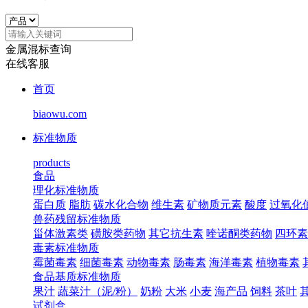
金属混标查询
在线客服
首页
biaowu.com
标准物质
products
食品
理化标准物质
蛋白质
脂肪
碳水化合物
维生素
矿物质元素
酸度
过氧化
兽药残留标准物质
甾体激素类
磺胺类药物
其它抗生素
喹诺酮类药物
四环素
毒素标准物质
霉菌毒素
细菌毒素
动物毒素
肠毒素
海洋毒素
植物毒素
食品基质标准物质
果汁
蔬菜汁（泥/粉）
奶粉
大米
小麦
海产品
饲料
茶叶
试剂盒