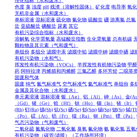
理化指标（水和废水）
色度
臭
浊度
pH
残渣（溶解性固体）
矿化度
电导率
氧化
无机非金属（水和废水）
单标溶液
混标溶液
硫化物
氰化物
硫酸盐
硼
游离氯
总氯
盐
亚硫酸盐
碘酸盐
尿素
其它
有机污染综合指标（水和废水）
溶解氧
化学需氧量
高锰酸盐指数
生化需氧量
总有机碳
颗粒物及其元素（气和废气）
单组份
多组分
滤膜中汞
滤膜中铅
滤膜中砷
滤膜中硒
滤
有机污染物（水和气）
挥发性有机污染物（VOCs）
半挥发性有机物污染物
甲
药
阿特拉津
丙烯腈和丙烯醛
三氯乙醛
多环芳烃
二噁英
固废和气体
固废
纯气
氮气标准气
空气标准气
氦气标准气
单组份
多
金属及其化合物（水和废水）
单元素溶液
混标溶液
银（Ag）
铝（Al）
砷（As）
金(Au
（Gd）
锗（Ge）
铪（Hf）
钬（Ho）
铟（In）
铱（Ir）
(Rh)
钌(Ru)
锑(Sb)
钪(Sc)
硒(Se)
钐(Sm)
锡(Sn)
锶(Sr)
铽(Tb
（Po）
砹（At）
钫（Fr）
镭（Ra）
钷（Pm）
镤（Pa）
气态污染物（气和废气）
二氧化硫
氮氧化物
二氧化氮
臭氧
氟化物
氨
氰化氢
五氧
有机污染物（碳管/滤膜）（工作场所环境）