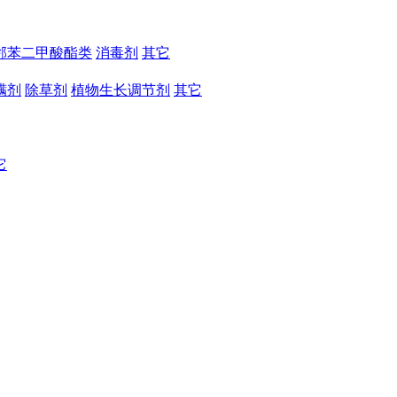
邻苯二甲酸酯类
消毒剂
其它
螨剂
除草剂
植物生长调节剂
其它
它