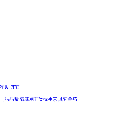
密度
其它
与结晶紫
氨基糖苷类抗生素
其它兽药