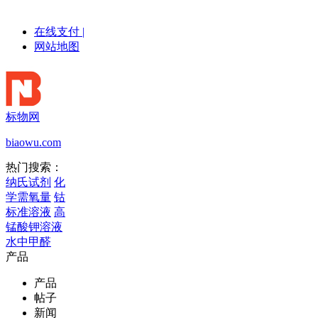
在线支付
|
网站地图
标物网
biaowu.com
热门搜索：
纳氏试剂
化
学需氧量
钴
标准溶液
高
锰酸钾溶液
水中甲醛
产品
产品
帖子
新闻