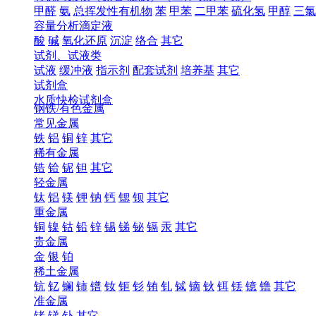
甲醛
氨
总挥发性有机物
苯
甲苯
二甲苯
硫化氢
甲醇
三氯
容量分析滴定液
酸
碱
氧化还原
沉淀
络合
其它
试剂、试液类
试液
缓冲液
指示剂
配套试剂
培养基
其它
试剂盒
水质快检试剂盒
钢铁/有色金属
常见金属
铁
铝
铜
锌
其它
稀有金属
锆
铪
铌
钽
其它
轻金属
钛
铝
镁
钾
钠
钙
锶
钡
其它
重金属
铜
镍
钴
铅
锌
锡
锑
铋
镉
汞
其它
贵金属
金
银
铂
稀土金属
钪
钇
镧
铈
镨
钕
钷
钐
铕
钆
铽
镝
钬
铒
铥
镱
镥
其它
准金属
锗
锑
钋
其它