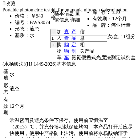
收藏
Portable photometric test kit for ammonia nitrogen determination
规
库 存：
≥10
基本信息
量
价格：
￥540
格：
有效期：
12个月
值信息
详细
编号：
BWS3074
品 牌：
伟业计量
形态：
液态
加
查
产
信
基质：
水
100次/盒
,
11组分
入
看
品
息
购
购
定
相
物
物
制
关产品
车
车
氨氮便携式光度法测定试剂盒
(水杨酸法)(HJ 1449-2026)基本信息
基
水
质
形
液态
态
有
效
12个月
期
常温密闭及避光条件下保存。使用前应恒温至
（20±3）℃，并充分摇动以保证均匀。本产品打开后应尽
快使用，使用中严格防止沾污。使用前将水杨酸钠溶于