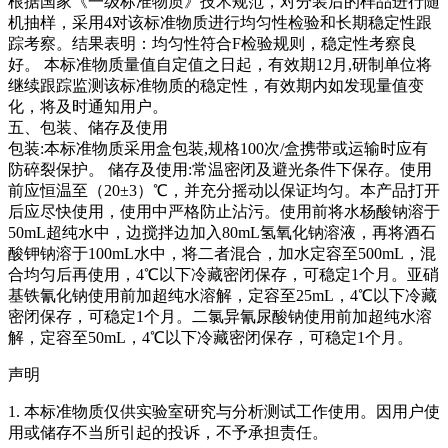
根据国家《一级标准物质》技术规范，对分装后的样品进行随
机抽样，采用4对该标准物质进行均匀性检验和长期稳定性跟
踪考察。结果表明：均匀性符合F检验规则，稳定性考察良
好。
本标准物质量值自定值之日起，有效期12月,研制单位将
继续跟踪监测该标准物质的稳定性，有效期内如发现量值变
化，将及时通知用户。
五、包装、储存及使用
包装:本标准物质采用盒包装,规格100次/盒携带或运输时应有
防碎裂保护。 储存及使用:常温密闭及避光条件下保存。使用
前应恒温至（20±3）℃，并充分摇动以保证均匀。本产品打开
后应尽快使用，使用中严格防止沾污。使用前将水杨酸钠溶于
50mL超纯水中，边搅拌边加入80mL氢氧化钠溶液，再将酒石
酸钾钠溶于100mL水中，将二者混合，加水定容至500mL，混
合均匀后再使用，4℃以下冷藏密闭保存，可稳定1个月。亚硝
基铁氰化钠使用前加超纯水溶解，定容至25mL，4℃以下冷藏
密闭保存，可稳定1个月。二氯异氰尿酸钠使用前加超纯水溶
解，定容至50mL，4℃以下冷藏密闭保存，可稳定1个月。
声明
1. 本标准物质仅供实验室研究与分析测试工作使用。因用户使
用或储存不当所引起的投诉，不予承担责任。