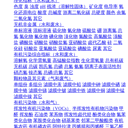
理化指标（水和废水）
色度
臭
浊度
pH
残渣（溶解性固体）
矿化度
电导率
氧
化还原电位
酸度
总碱度
游离二氧化碳
总硬度
颜色
余氯
二氧化氯
其它
无机非金属（水和废水）
单标溶液
混标溶液
硫化物
氰化物
硫酸盐
硼
游离氯
总
氯
氯化物
氟化物
碘化物
溴化物
氯酸盐
高氯酸盐
溴酸
盐
磷酸盐
硝酸盐
硝酸盐氮
亚硝酸盐
卤代乙酸
硅
二氧
化硅
硅酸盐
亚氯酸盐
亚硫酸盐
碘酸盐
尿素
其它
有机污染综合指标（水和废水）
溶解氧
化学需氧量
高锰酸盐指数
生化需氧量
总有机碳
无机碳
总碳
凯氏氮
总磷
总氮
氨氮
阴离子表面活性剂
硝态氮
铵态氮
总磷/总氮
其它
颗粒物及其元素（气和废气）
单组份
多组分
滤膜中汞
滤膜中铅
滤膜中砷
滤膜中硒
滤
膜中铬
滤膜中锑
滤膜中铍
滤膜中铁
滤膜中铜
滤膜中锰
滤膜中镍
其它
有机污染物（水和气）
挥发性有机污染物（VOCs）
半挥发性有机物污染物
甲
醛
挥发酚
石油类
苯系物
挥发性卤代烃
酚类化合物
氯苯
类化合物
苯胺类化合物
硝基苯类
邻苯二甲酸酯类
有机
氯农药
有机磷农药
阿特拉津
丙烯腈和丙烯醛
三氯乙醛