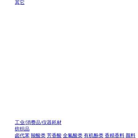
其它
工业/消费品/仪器耗材
纺织品
卤代苯
羧酸类
芳香酸
全氟酸类
有机酚类
香精香料
颜料