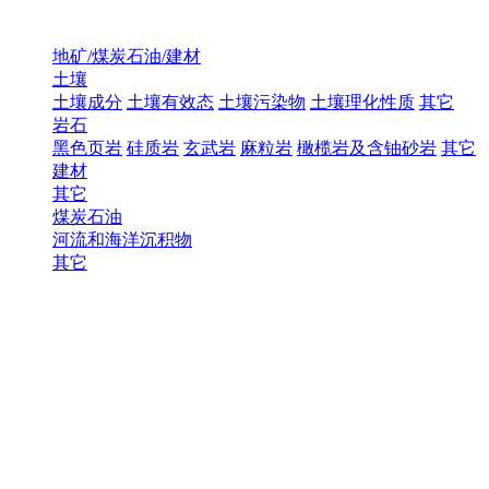
地矿/煤炭石油/建材
土壤
土壤成分
土壤有效态
土壤污染物
土壤理化性质
其它
岩石
黑色页岩
硅质岩
玄武岩
麻粒岩
橄榄岩及含铀砂岩
其它
建材
其它
煤炭石油
河流和海洋沉积物
其它