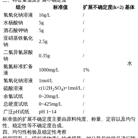
组分
标准值
扩展不确定度(k=2)
基体
氢氧化钠溶液
16g/L
/
水杨酸钠
5g
/
酒石酸钾钠
5g
/
亚硝基铁氰化
2.5g
/
钠
二氯异氰尿酸
0.35g
/
钠
水
氨氮标准贮备
1000mg/L
1%
液
氢氧化钠溶液
1mol/L
/
c(1/2H
SO
)=1mol/L
硫酸溶液
/
2
4
余氯试纸
0~20mg/L
/
总硬度试纸
0~425mg/L
/
广泛pH试纸
pH 1~14
/
标准值的扩展不确定度主要由原料纯度、称量、定容以及均匀
性、稳定性等不确定度合成。
四、均匀性检验及稳定性考察