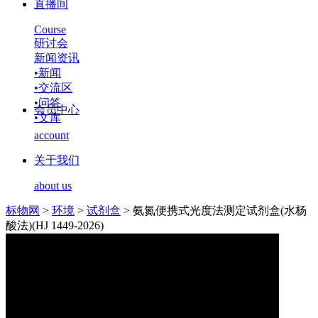
直播间
Course
研讨会
新闻资讯
•
新闻
•
交流区
•
问答
会员中心
•
文库
account
关于我们
about us
标物网
>
环境
>
试剂盒
>
氨氮便携式光度法测定试剂盒(水杨
酸法)(HJ 1449-2026)