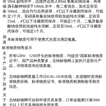
存
50mL超纯水中，边搅拌边加入80mL氢氧化钠溶液，再将
储
酒石酸钾钠溶于100mL水中，将二者混合，加水定容至
条
500mL，混合均匀后再使用，4℃以下冷藏密闭保存，可稳
件
定1个月。亚硝基铁氰化钠使用前加超纯水溶解，定容至
25mL，4℃以下冷藏密闭保存，可稳定1个月。二氯异氰尿
酸钠使用前加超纯水溶解，定容至50mL，4℃以下冷藏密
闭保存，可稳定1个月。
用
本标准物质可用于便携式光度法测定氨氮。
途
标准物质销售提示
关
所有GBW、GSB开头的标准物质，均提供“国家标准物质
于
证书”。因产品种类繁多，北纳标物网上架的只是部分产
产
品，详情请咨询在线客服。
品
关
北纳标物网客服工作日8:30--18:00在线，欢迎随时咨询标
于
准物质价格、标准物质证书、标准物质检测检验等相关
技
信息。
术
关
于
北纳标物网可自助申请开具发票，订单金额累计满5000
发
元以上可开具增值税专用发票。