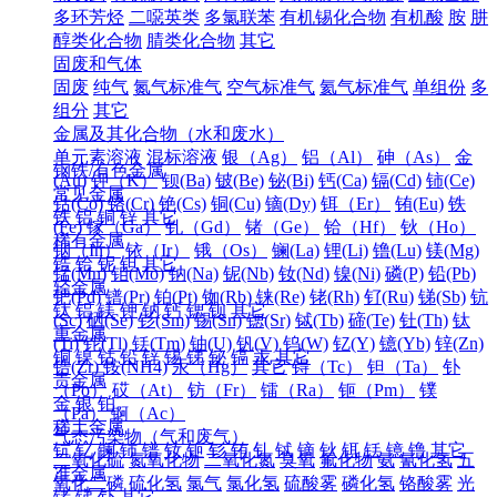
多环芳烃
二噁英类
多氯联苯
有机锡化合物
有机酸
胺
肼
醇类化合物
腈类化合物
其它
固废和气体
固废
纯气
氮气标准气
空气标准气
氦气标准气
单组份
多
组分
其它
金属及其化合物（水和废水）
单元素溶液
混标溶液
银（Ag）
铝（Al）
砷（As）
金
钢铁/有色金属
(Au)
钾（K）
钡(Ba)
铍(Be)
铋(Bi)
钙(Ca)
镉(Cd)
铈(Ce)
常见金属
钴(Co)
铬(Cr)
铯(Cs)
铜(Cu)
镝(Dy)
铒（Er）
铕(Eu)
铁
铁
铝
铜
锌
其它
(Fe)
镓（Ga）
钆（Gd）
锗（Ge）
铪（Hf）
钬（Ho）
稀有金属
铟（In）
铱（Ir）
锇（Os）
镧(La)
锂(Li)
镥(Lu)
镁(Mg)
锆
铪
铌
钽
其它
锰(Mn)
钼(Mo)
钠(Na)
铌(Nb)
钕(Nd)
镍(Ni)
磷(P)
铅(Pb)
轻金属
钯(Pd)
镨(Pr)
铂(Pt)
铷(Rb)
铼(Re)
铑(Rh)
钌(Ru)
锑(Sb)
钪
钛
铝
镁
钾
钠
钙
锶
钡
其它
(Sc)
硒(Se)
钐(Sm)
锡(Sn)
锶(Sr)
铽(Tb)
碲(Te)
钍(Th)
钛
重金属
(Ti)
铊(Tl)
铥(Tm)
铀(U)
钒(V)
钨(W)
钇(Y)
镱(Yb)
锌(Zn)
铜
镍
钴
铅
锌
锡
锑
铋
镉
汞
其它
锆(Zr)
铵(NH4)
汞（Hg）
其它
锝（Tc）
钽（Ta）
钋
贵金属
（Po）
砹（At）
钫（Fr）
镭（Ra）
钷（Pm）
镤
金
银
铂
（Pa）
锕（Ac）
稀土金属
气态污染物（气和废气）
钪
钇
镧
铈
镨
钕
钷
钐
铕
钆
铽
镝
钬
铒
铥
镱
镥
其它
二氧化硫
氮氧化物
二氧化氮
臭氧
氟化物
氨
氰化氢
五
准金属
氧化二磷
硫化氢
氯气
氯化氢
硫酸雾
磷化氢
铬酸雾
光
锗
锑
钋
其它