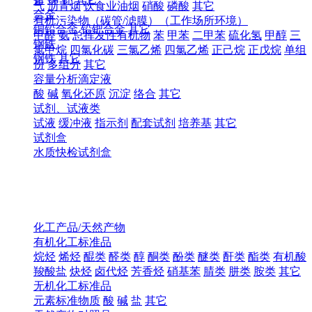
气
沥青烟
饮食业油烟
硝酸
磷酸
其它
合金
有机污染物（碳管/滤膜）（工作场所环境）
铜铅合金
铅钯合金
其它
甲醛
氨
总挥发性有机物
苯
甲苯
二甲苯
硫化氢
甲醇
三
钢铁
氯甲烷
四氯化碳
三氯乙烯
四氯乙烯
正己烷
正戊烷
单组
钢铁
其它
份
多组分
其它
容量分析滴定液
酸
碱
氧化还原
沉淀
络合
其它
试剂、试液类
试液
缓冲液
指示剂
配套试剂
培养基
其它
试剂盒
水质快检试剂盒
化工产品/天然产物
有机化工标准品
烷烃
烯烃
醌类
醛类
醇
酮类
酚类
醚类
酐类
酯类
有机酸
羧酸盐
炔烃
卤代烃
芳香烃
硝基苯
腈类
肼类
胺类
其它
无机化工标准品
元素标准物质
酸
碱
盐
其它