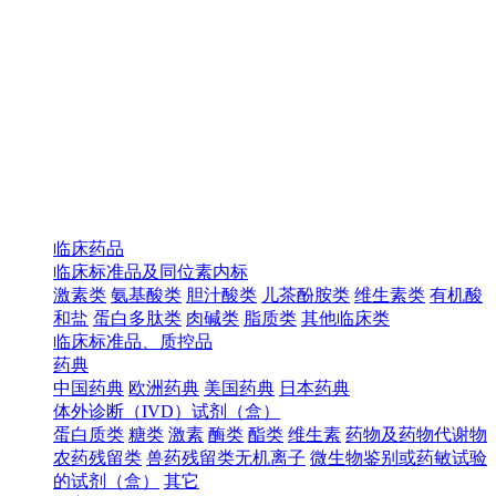
临床药品
临床标准品及同位素内标
激素类
氨基酸类
胆汁酸类
儿茶酚胺类
维生素类
有机酸
和盐
蛋白多肽类
肉碱类
脂质类
其他临床类
临床标准品、质控品
药典
中国药典
欧洲药典
美国药典
日本药典
体外诊断（IVD）试剂（盒）
蛋白质类
糖类
激素
酶类
酯类
维生素
药物及药物代谢物
农药残留类
兽药残留类无机离子
微生物鉴别或药敏试验
的试剂（盒）
其它