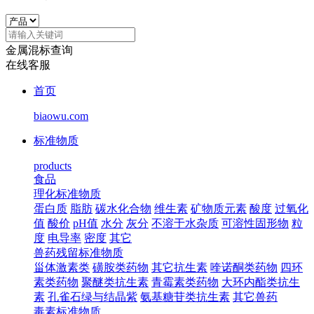
金属混标查询
在线客服
首页
biaowu.com
标准物质
products
食品
理化标准物质
蛋白质
脂肪
碳水化合物
维生素
矿物质元素
酸度
过氧化
值
酸价
pH值
水分
灰分
不溶于水杂质
可溶性固形物
粒
度
电导率
密度
其它
兽药残留标准物质
甾体激素类
磺胺类药物
其它抗生素
喹诺酮类药物
四环
素类药物
聚醚类抗生素
青霉素类药物
大环内酯类抗生
素
孔雀石绿与结晶紫
氨基糖苷类抗生素
其它兽药
毒素标准物质