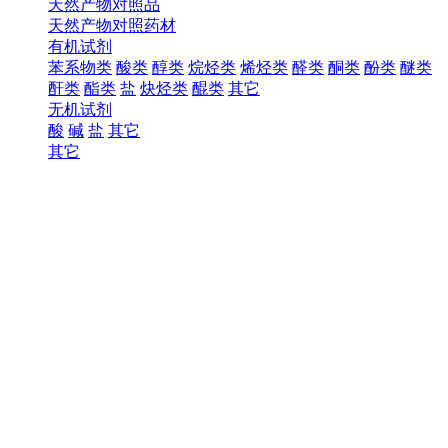
天然产物对照品
天然产物对照药材
有机试剂
苯系物类
酸类
醇类
烷烃类
烯烃类
醛类
酮类
酚类
醚类
酐类
酯类
盐
炔烃类
醌类
其它
无机试剂
酸
碱
盐
其它
其它