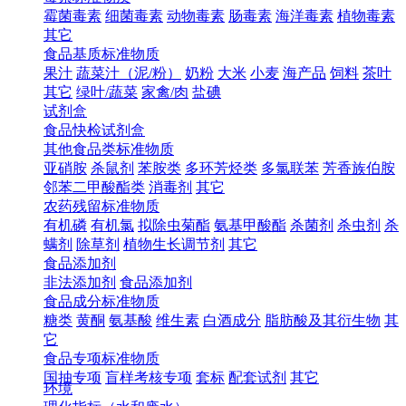
霉菌毒素
细菌毒素
动物毒素
肠毒素
海洋毒素
植物毒素
其它
食品基质标准物质
果汁
蔬菜汁（泥/粉）
奶粉
大米
小麦
海产品
饲料
茶叶
其它
绿叶/蔬菜
家禽/肉
盐碘
试剂盒
食品快检试剂盒
其他食品类标准物质
亚硝胺
杀鼠剂
苯胺类
多环芳烃类
多氯联苯
芳香族伯胺
邻苯二甲酸酯类
消毒剂
其它
农药残留标准物质
有机磷
有机氯
拟除虫菊酯
氨基甲酸酯
杀菌剂
杀虫剂
杀
螨剂
除草剂
植物生长调节剂
其它
食品添加剂
非法添加剂
食品添加剂
食品成分标准物质
糖类
黄酮
氨基酸
维生素
白酒成分
脂肪酸及其衍生物
其
它
食品专项标准物质
国抽专项
盲样考核专项
套标
配套试剂
其它
环境