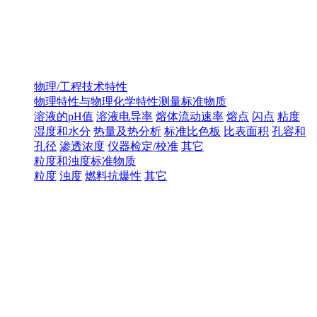
物理/工程技术特性
物理特性与物理化学特性测量标准物质
溶液的pH值
溶液电导率
熔体流动速率
熔点
闪点
粘度
湿度和水分
热量及热分析
标准比色板
比表面积
孔容和
孔径
渗透浓度
仪器检定/校准
其它
粒度和浊度标准物质
粒度
浊度
燃料抗爆性
其它