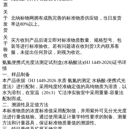
票
关
于
北纳标物网拥有成熟完善的标准物质供应链，当日发货
发
率达80%以上。
货
关
买方收到产品后请立即对标准物质数量、规格型号、包
于
装等进行标准验收。若有问题请在收到货3天内联系客
验
服，未提出任何异议，则视为收讫。
收
氨氮便携式光度法测定试剂盒(水杨酸法)(HJ 1449-2026)证书详
情
一、样品制备
本产品依据《HJ 1449-2026 水质 氨氮的测定 水杨酸-便携式光
度法》进行配制，采用纯度经准确定值的高纯物质为溶质，以
水为溶剂，在室温（20±3）℃洁净实验室中采用重量-容量法
配制而成。
二、溯源性及定值方法
本标准物质的浓度标准值采用配制值，并用紫外可见分光光度
法进行量值核验。通过使用满足计量学特性要求的制备、测量
方法和计量器具，保证标准物质量值的溯源性。
三、特征量值及扩展不确定度