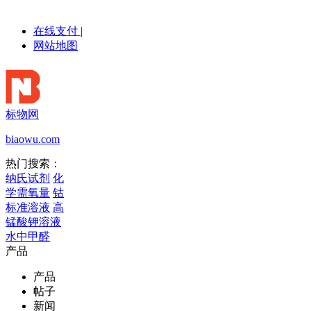
在线支付
|
网站地图
标物网
biaowu.com
热门搜索：
纳氏试剂
化
学需氧量
钴
标准溶液
高
锰酸钾溶液
水中甲醛
产品
产品
帖子
新闻