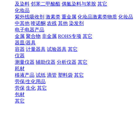
及染料
邻苯二甲酸酯
偶氮染料与苯胺
其它
化妆品
紫外线吸收剂
激素类
重金属
化妆品激素类物质
化妆品
中其他
喹诺酮
农残
其他
染发剂
电子电器产品
金属
聚合物
非金属
ROHS专项
其它
器皿/器具
容器
计量器具
试验器具
其它
仪器
测量仪器
辅助仪器
分析仪器
其它
耗材
移液产品
试纸
滴管
塑料袋
其它
劳保/生化用品
劳保
生化
其它
包材
其它