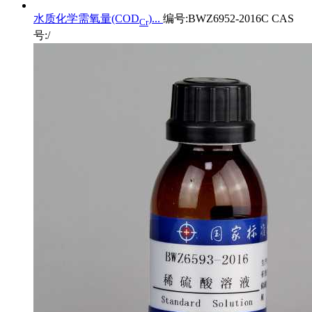
水质化学需氧量(COD
)...
编号:BWZ6952-2016C CAS
Cr
号:/