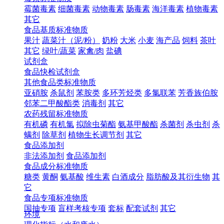
霉菌毒素
细菌毒素
动物毒素
肠毒素
海洋毒素
植物毒素
其它
食品基质标准物质
果汁
蔬菜汁（泥/粉）
奶粉
大米
小麦
海产品
饲料
茶叶
其它
绿叶/蔬菜
家禽/肉
盐碘
试剂盒
食品快检试剂盒
其他食品类标准物质
亚硝胺
杀鼠剂
苯胺类
多环芳烃类
多氯联苯
芳香族伯胺
邻苯二甲酸酯类
消毒剂
其它
农药残留标准物质
有机磷
有机氯
拟除虫菊酯
氨基甲酸酯
杀菌剂
杀虫剂
杀
螨剂
除草剂
植物生长调节剂
其它
食品添加剂
非法添加剂
食品添加剂
食品成分标准物质
糖类
黄酮
氨基酸
维生素
白酒成分
脂肪酸及其衍生物
其
它
食品专项标准物质
国抽专项
盲样考核专项
套标
配套试剂
其它
环境