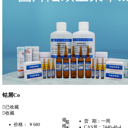
钴屑Co
已收藏
收藏
规
货 期：
一周
基
价格：
￥680
格：
CAS号：
7440-48-4