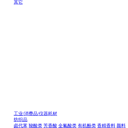
其它
工业/消费品/仪器耗材
纺织品
卤代苯
羧酸类
芳香酸
全氟酸类
有机酚类
香精香料
颜料