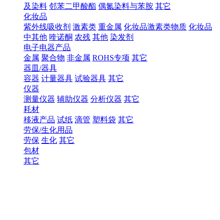
及染料
邻苯二甲酸酯
偶氮染料与苯胺
其它
化妆品
紫外线吸收剂
激素类
重金属
化妆品激素类物质
化妆品
中其他
喹诺酮
农残
其他
染发剂
电子电器产品
金属
聚合物
非金属
ROHS专项
其它
器皿/器具
容器
计量器具
试验器具
其它
仪器
测量仪器
辅助仪器
分析仪器
其它
耗材
移液产品
试纸
滴管
塑料袋
其它
劳保/生化用品
劳保
生化
其它
包材
其它