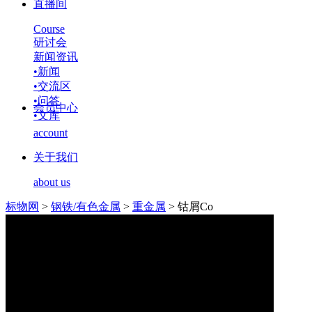
直播间
Course
研讨会
新闻资讯
•
新闻
•
交流区
•
问答
会员中心
•
文库
account
关于我们
about us
标物网
>
钢铁/有色金属
>
重金属
>
钴屑Co