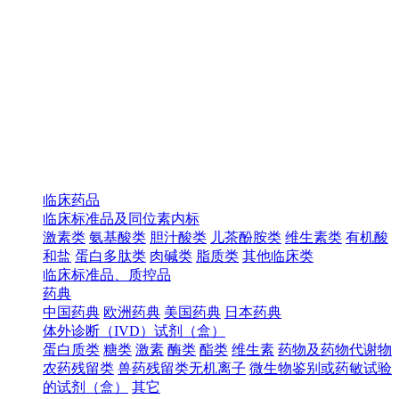
临床药品
临床标准品及同位素内标
激素类
氨基酸类
胆汁酸类
儿茶酚胺类
维生素类
有机酸
和盐
蛋白多肽类
肉碱类
脂质类
其他临床类
临床标准品、质控品
药典
中国药典
欧洲药典
美国药典
日本药典
体外诊断（IVD）试剂（盒）
蛋白质类
糖类
激素
酶类
酯类
维生素
药物及药物代谢物
农药残留类
兽药残留类无机离子
微生物鉴别或药敏试验
的试剂（盒）
其它