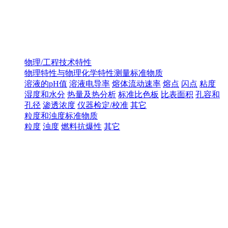
物理/工程技术特性
物理特性与物理化学特性测量标准物质
溶液的pH值
溶液电导率
熔体流动速率
熔点
闪点
粘度
湿度和水分
热量及热分析
标准比色板
比表面积
孔容和
孔径
渗透浓度
仪器检定/校准
其它
粒度和浊度标准物质
粒度
浊度
燃料抗爆性
其它