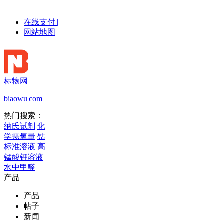
在线支付
|
网站地图
标物网
biaowu.com
热门搜索：
纳氏试剂
化
学需氧量
钴
标准溶液
高
锰酸钾溶液
水中甲醛
产品
产品
帖子
新闻