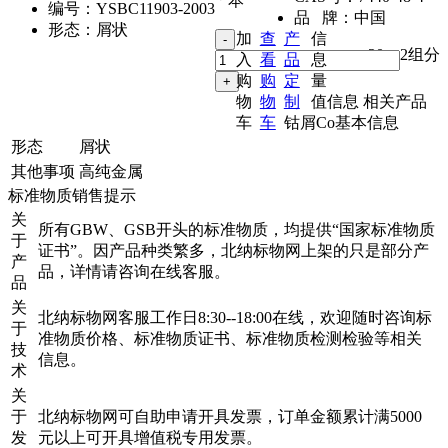
本
编号：
YSBC11903-2003
品 牌：
中国
形态：
屑状
加
查
产
信
20g
,
2组分
入
看
品
息
购
购
定
量
物
物
制
值信息
相关产品
车
车
钴屑Co基本信息
形态
屑状
其他事项
高纯金属
标准物质销售提示
关
所有GBW、GSB开头的标准物质，均提供“国家标准物质
于
证书”。因产品种类繁多，北纳标物网上架的只是部分产
产
品，详情请咨询在线客服。
品
关
北纳标物网客服工作日8:30--18:00在线，欢迎随时咨询标
于
准物质价格、标准物质证书、标准物质检测检验等相关
技
信息。
术
关
于
北纳标物网可自助申请开具发票，订单金额累计满5000
发
元以上可开具增值税专用发票。