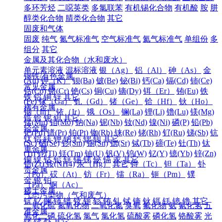
多环芳烃
二噁英类
多氯联苯
有机锡化合物
有机酸
胺
肼
醇类化合物
腈类化合物
其它
固废和气体
固废
纯气
氮气标准气
空气标准气
氦气标准气
单组份
多
组分
其它
金属及其化合物（水和废水）
单元素溶液
混标溶液
银（Ag）
铝（Al）
砷（As）
金
钢铁/有色金属
(Au)
钾（K）
钡(Ba)
铍(Be)
铋(Bi)
钙(Ca)
镉(Cd)
铈(Ce)
常见金属
钴(Co)
铬(Cr)
铯(Cs)
铜(Cu)
镝(Dy)
铒（Er）
铕(Eu)
铁
铁
铝
铜
锌
其它
(Fe)
镓（Ga）
钆（Gd）
锗（Ge）
铪（Hf）
钬（Ho）
稀有金属
铟（In）
铱（Ir）
锇（Os）
镧(La)
锂(Li)
镥(Lu)
镁(Mg)
锆
铪
铌
钽
其它
锰(Mn)
钼(Mo)
钠(Na)
铌(Nb)
钕(Nd)
镍(Ni)
磷(P)
铅(Pb)
轻金属
钯(Pd)
镨(Pr)
铂(Pt)
铷(Rb)
铼(Re)
铑(Rh)
钌(Ru)
锑(Sb)
钪
钛
铝
镁
钾
钠
钙
锶
钡
其它
(Sc)
硒(Se)
钐(Sm)
锡(Sn)
锶(Sr)
铽(Tb)
碲(Te)
钍(Th)
钛
重金属
(Ti)
铊(Tl)
铥(Tm)
铀(U)
钒(V)
钨(W)
钇(Y)
镱(Yb)
锌(Zn)
铜
镍
钴
铅
锌
锡
锑
铋
镉
汞
其它
锆(Zr)
铵(NH4)
汞（Hg）
其它
锝（Tc）
钽（Ta）
钋
贵金属
（Po）
砹（At）
钫（Fr）
镭（Ra）
钷（Pm）
镤
金
银
铂
（Pa）
锕（Ac）
稀土金属
气态污染物（气和废气）
钪
钇
镧
铈
镨
钕
钷
钐
铕
钆
铽
镝
钬
铒
铥
镱
镥
其它
二氧化硫
氮氧化物
二氧化氮
臭氧
氟化物
氨
氰化氢
五
准金属
氧化二磷
硫化氢
氯气
氯化氢
硫酸雾
磷化氢
铬酸雾
光
锗
锑
钋
其它