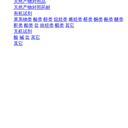
天然产物对照品
天然产物对照药材
有机试剂
苯系物类
酸类
醇类
烷烃类
烯烃类
醛类
酮类
酚类
醚类
酐类
酯类
盐
炔烃类
醌类
其它
无机试剂
酸
碱
盐
其它
其它