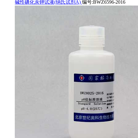
碱性碘化汞钾试液(纳氏试剂A)
编号:BWZ6596-2016