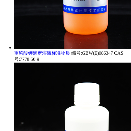
重铬酸钾滴定溶液标准物质
编号:GBW(E)086347 CAS
号:7778-50-9