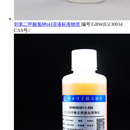
邻苯二甲酸氢钾pH溶液标准物质
编号:GBW(E)130934
CAS号:/