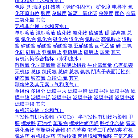
理化指标（水和废水）
色度
臭
浊度
pH
残渣（溶解性固体）
矿化度
电导率
氧
化还原电位
酸度
总碱度
游离二氧化碳
总硬度
颜色
余氯
二氧化氯
其它
无机非金属（水和废水）
单标溶液
混标溶液
硫化物
氰化物
硫酸盐
硼
游离氯
总
氯
氯化物
氟化物
碘化物
溴化物
氯酸盐
高氯酸盐
溴酸
盐
磷酸盐
硝酸盐
硝酸盐氮
亚硝酸盐
卤代乙酸
硅
二氧
化硅
硅酸盐
亚氯酸盐
亚硫酸盐
碘酸盐
尿素
其它
有机污染综合指标（水和废水）
溶解氧
化学需氧量
高锰酸盐指数
生化需氧量
总有机碳
无机碳
总碳
凯氏氮
总磷
总氮
氨氮
阴离子表面活性剂
硝态氮
铵态氮
总磷/总氮
其它
颗粒物及其元素（气和废气）
单组份
多组分
滤膜中汞
滤膜中铅
滤膜中砷
滤膜中硒
滤
膜中铬
滤膜中锑
滤膜中铍
滤膜中铁
滤膜中铜
滤膜中锰
滤膜中镍
其它
有机污染物（水和气）
挥发性有机污染物（VOCs）
半挥发性有机物污染物
甲
醛
挥发酚
石油类
苯系物
挥发性卤代烃
酚类化合物
氯苯
类化合物
苯胺类化合物
硝基苯类
邻苯二甲酸酯类
有机
氯农药
有机磷农药
阿特拉津
丙烯腈和丙烯醛
三氯乙醛