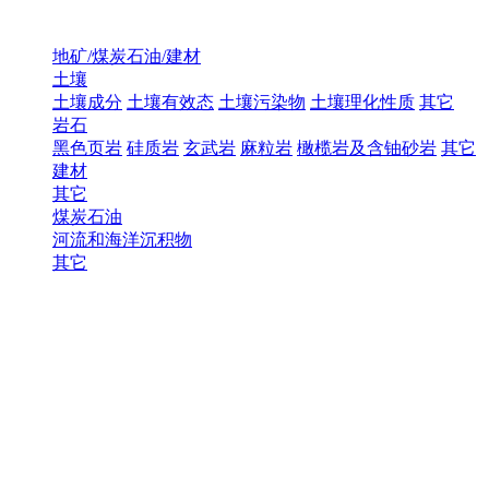
地矿/煤炭石油/建材
土壤
土壤成分
土壤有效态
土壤污染物
土壤理化性质
其它
岩石
黑色页岩
硅质岩
玄武岩
麻粒岩
橄榄岩及含铀砂岩
其它
建材
其它
煤炭石油
河流和海洋沉积物
其它