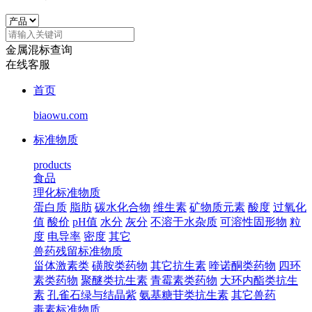
金属混标查询
在线客服
首页
biaowu.com
标准物质
products
食品
理化标准物质
蛋白质
脂肪
碳水化合物
维生素
矿物质元素
酸度
过氧化
值
酸价
pH值
水分
灰分
不溶于水杂质
可溶性固形物
粒
度
电导率
密度
其它
兽药残留标准物质
甾体激素类
磺胺类药物
其它抗生素
喹诺酮类药物
四环
素类药物
聚醚类抗生素
青霉素类药物
大环内酯类抗生
素
孔雀石绿与结晶紫
氨基糖苷类抗生素
其它兽药
毒素标准物质