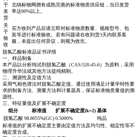
于
北纳标物网拥有成熟完善的标准物质供应链，当日发货
发
率达80%以上。
货
关
买方收到产品后请立即对标准物质数量、规格型号、包
于
装等进行标准验收。若有问题请在收到货3天内联系客
验
服，未提出任何异议，则视为收讫。
收
脱氢乙酸标准品证书详情
一、样品制备
本产品以分析纯试剂脱氢乙酸（CAS:520-45-6）为原料，采用
物理升华法或其他方法提纯精制。
二、溯源性及定值方法
采用气相色谱法对脱氢乙酸定值。通过使用满足计量学特性要
求的制备方法、测量方法和计量器具，保证标准物质量值的溯
源性。
三、特征量值及扩展不确定度
组分
标准值
扩展不确定度(k=2)
基体
脱氢乙酸
98.8055%(GC)
0.5000%
纯品
标准值的扩展不确定度主要由定值方法及均匀性、稳定性等不
确定度合成。