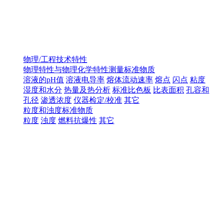
物理/工程技术特性
物理特性与物理化学特性测量标准物质
溶液的pH值
溶液电导率
熔体流动速率
熔点
闪点
粘度
湿度和水分
热量及热分析
标准比色板
比表面积
孔容和
孔径
渗透浓度
仪器检定/校准
其它
粒度和浊度标准物质
粒度
浊度
燃料抗爆性
其它