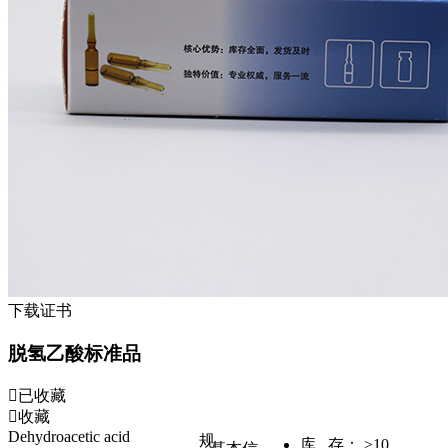
下载证书
脱氢乙酸标准品
已收藏
收藏
Dehydroacetic acid
规
库 存：
≥10