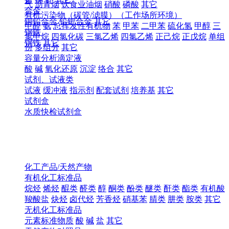
气
沥青烟
饮食业油烟
硝酸
磷酸
其它
合金
有机污染物（碳管/滤膜）（工作场所环境）
铜铅合金
铅钯合金
其它
甲醛
氨
总挥发性有机物
苯
甲苯
二甲苯
硫化氢
甲醇
三
钢铁
氯甲烷
四氯化碳
三氯乙烯
四氯乙烯
正己烷
正戊烷
单组
钢铁
其它
份
多组分
其它
容量分析滴定液
酸
碱
氧化还原
沉淀
络合
其它
试剂、试液类
试液
缓冲液
指示剂
配套试剂
培养基
其它
试剂盒
水质快检试剂盒
化工产品/天然产物
有机化工标准品
烷烃
烯烃
醌类
醛类
醇
酮类
酚类
醚类
酐类
酯类
有机酸
羧酸盐
炔烃
卤代烃
芳香烃
硝基苯
腈类
肼类
胺类
其它
无机化工标准品
元素标准物质
酸
碱
盐
其它