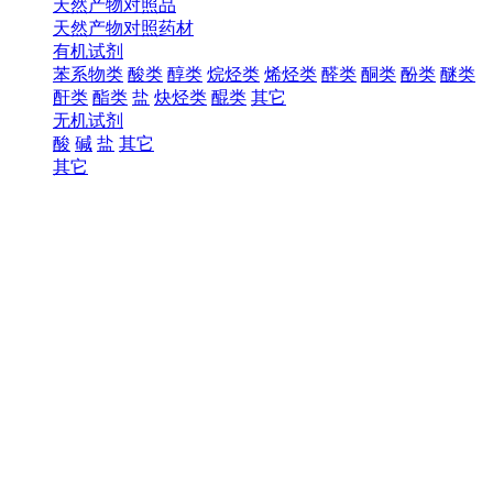
天然产物对照品
天然产物对照药材
有机试剂
苯系物类
酸类
醇类
烷烃类
烯烃类
醛类
酮类
酚类
醚类
酐类
酯类
盐
炔烃类
醌类
其它
无机试剂
酸
碱
盐
其它
其它