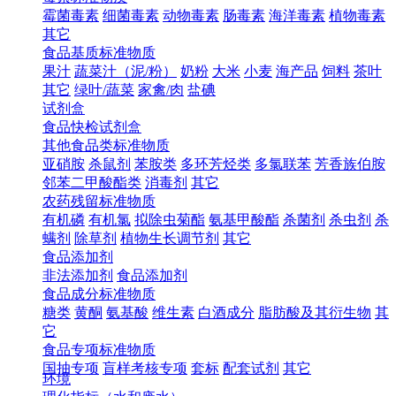
霉菌毒素
细菌毒素
动物毒素
肠毒素
海洋毒素
植物毒素
其它
食品基质标准物质
果汁
蔬菜汁（泥/粉）
奶粉
大米
小麦
海产品
饲料
茶叶
其它
绿叶/蔬菜
家禽/肉
盐碘
试剂盒
食品快检试剂盒
其他食品类标准物质
亚硝胺
杀鼠剂
苯胺类
多环芳烃类
多氯联苯
芳香族伯胺
邻苯二甲酸酯类
消毒剂
其它
农药残留标准物质
有机磷
有机氯
拟除虫菊酯
氨基甲酸酯
杀菌剂
杀虫剂
杀
螨剂
除草剂
植物生长调节剂
其它
食品添加剂
非法添加剂
食品添加剂
食品成分标准物质
糖类
黄酮
氨基酸
维生素
白酒成分
脂肪酸及其衍生物
其
它
食品专项标准物质
国抽专项
盲样考核专项
套标
配套试剂
其它
环境