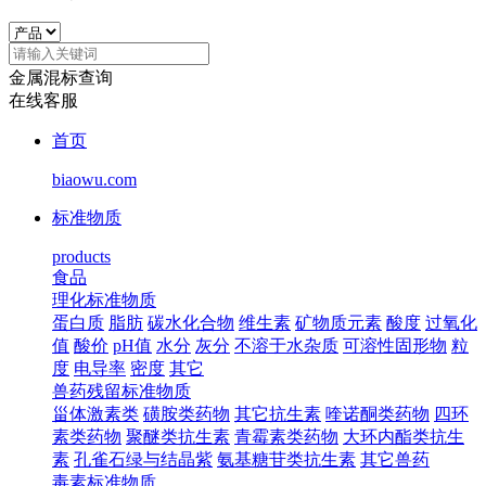
金属混标查询
在线客服
首页
biaowu.com
标准物质
products
食品
理化标准物质
蛋白质
脂肪
碳水化合物
维生素
矿物质元素
酸度
过氧化
值
酸价
pH值
水分
灰分
不溶于水杂质
可溶性固形物
粒
度
电导率
密度
其它
兽药残留标准物质
甾体激素类
磺胺类药物
其它抗生素
喹诺酮类药物
四环
素类药物
聚醚类抗生素
青霉素类药物
大环内酯类抗生
素
孔雀石绿与结晶紫
氨基糖苷类抗生素
其它兽药
毒素标准物质