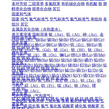
多环芳烃
二噁英类
多氯联苯
有机锡化合物
有机酸
胺
肼
醇类化合物
腈类化合物
其它
固废和气体
固废
纯气
氮气标准气
空气标准气
氦气标准气
单组份
多
组分
其它
金属及其化合物（水和废水）
单元素溶液
混标溶液
银（Ag）
铝（Al）
砷（As）
金
钢铁/有色金属
(Au)
钾（K）
钡(Ba)
铍(Be)
铋(Bi)
钙(Ca)
镉(Cd)
铈(Ce)
常见金属
钴(Co)
铬(Cr)
铯(Cs)
铜(Cu)
镝(Dy)
铒（Er）
铕(Eu)
铁
铁
铝
铜
锌
其它
(Fe)
镓（Ga）
钆（Gd）
锗（Ge）
铪（Hf）
钬（Ho）
稀有金属
铟（In）
铱（Ir）
锇（Os）
镧(La)
锂(Li)
镥(Lu)
镁(Mg)
锆
铪
铌
钽
其它
锰(Mn)
钼(Mo)
钠(Na)
铌(Nb)
钕(Nd)
镍(Ni)
磷(P)
铅(Pb)
轻金属
钯(Pd)
镨(Pr)
铂(Pt)
铷(Rb)
铼(Re)
铑(Rh)
钌(Ru)
锑(Sb)
钪
钛
铝
镁
钾
钠
钙
锶
钡
其它
(Sc)
硒(Se)
钐(Sm)
锡(Sn)
锶(Sr)
铽(Tb)
碲(Te)
钍(Th)
钛
重金属
(Ti)
铊(Tl)
铥(Tm)
铀(U)
钒(V)
钨(W)
钇(Y)
镱(Yb)
锌(Zn)
铜
镍
钴
铅
锌
锡
锑
铋
镉
汞
其它
锆(Zr)
铵(NH4)
汞（Hg）
其它
锝（Tc）
钽（Ta）
钋
贵金属
（Po）
砹（At）
钫（Fr）
镭（Ra）
钷（Pm）
镤
金
银
铂
（Pa）
锕（Ac）
稀土金属
气态污染物（气和废气）
钪
钇
镧
铈
镨
钕
钷
钐
铕
钆
铽
镝
钬
铒
铥
镱
镥
其它
二氧化硫
氮氧化物
二氧化氮
臭氧
氟化物
氨
氰化氢
五
准金属
氧化二磷
硫化氢
氯气
氯化氢
硫酸雾
磷化氢
铬酸雾
光
锗
锑
钋
其它