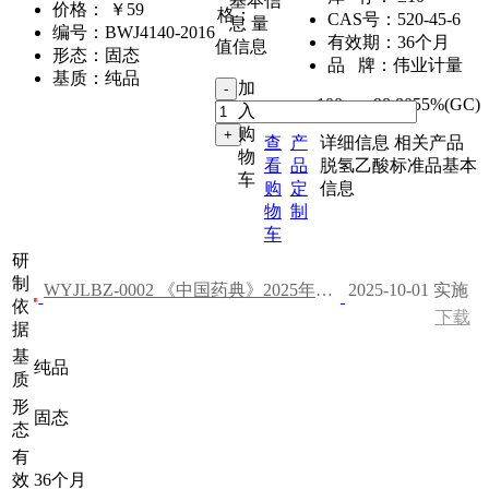
基本信
价格：
￥59
格：
CAS号：
520-45-6
息
量
编号：
BWJ4140-2016
有效期：
36个月
值信息
形态：
固态
品 牌：
伟业计量
基质：
纯品
加
100mg
,
98.8055%(GC)
入
购
查
产
详细信息
相关产品
物
看
品
脱氢乙酸标准品基本
车
购
定
信息
物
制
车
研
制
WYJLBZ-0002 《中国药典》2025年版 二部
2025-10-01 实施
依
下载
据
基
纯品
质
形
固态
态
有
效
36个月