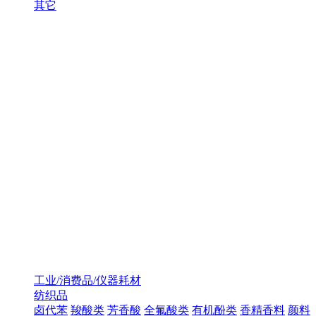
其它
工业/消费品/仪器耗材
纺织品
卤代苯
羧酸类
芳香酸
全氟酸类
有机酚类
香精香料
颜料