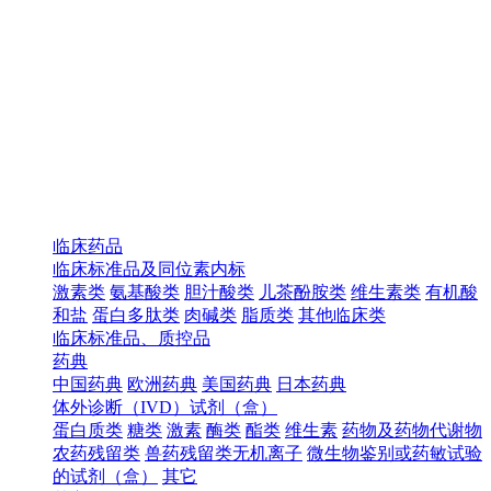
临床药品
临床标准品及同位素内标
激素类
氨基酸类
胆汁酸类
儿茶酚胺类
维生素类
有机酸
和盐
蛋白多肽类
肉碱类
脂质类
其他临床类
临床标准品、质控品
药典
中国药典
欧洲药典
美国药典
日本药典
体外诊断（IVD）试剂（盒）
蛋白质类
糖类
激素
酶类
酯类
维生素
药物及药物代谢物
农药残留类
兽药残留类无机离子
微生物鉴别或药敏试验
的试剂（盒）
其它