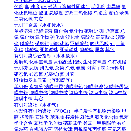
理化指标（水和废水）
色度
臭
浊度
pH
残渣（溶解性固体）
矿化度
电导率
氧
化还原电位
酸度
总碱度
游离二氧化碳
总硬度
颜色
余氯
二氧化氯
其它
无机非金属（水和废水）
单标溶液
混标溶液
硫化物
氰化物
硫酸盐
硼
游离氯
总
氯
氯化物
氟化物
碘化物
溴化物
氯酸盐
高氯酸盐
溴酸
盐
磷酸盐
硝酸盐
硝酸盐氮
亚硝酸盐
卤代乙酸
硅
二氧
化硅
硅酸盐
亚氯酸盐
亚硫酸盐
碘酸盐
尿素
其它
有机污染综合指标（水和废水）
溶解氧
化学需氧量
高锰酸盐指数
生化需氧量
总有机碳
无机碳
总碳
凯氏氮
总磷
总氮
氨氮
阴离子表面活性剂
硝态氮
铵态氮
总磷/总氮
其它
颗粒物及其元素（气和废气）
单组份
多组分
滤膜中汞
滤膜中铅
滤膜中砷
滤膜中硒
滤
膜中铬
滤膜中锑
滤膜中铍
滤膜中铁
滤膜中铜
滤膜中锰
滤膜中镍
其它
有机污染物（水和气）
挥发性有机污染物（VOCs）
半挥发性有机物污染物
甲
醛
挥发酚
石油类
苯系物
挥发性卤代烃
酚类化合物
氯苯
类化合物
苯胺类化合物
硝基苯类
邻苯二甲酸酯类
有机
氯农药
有机磷农药
阿特拉津
丙烯腈和丙烯醛
三氯乙醛