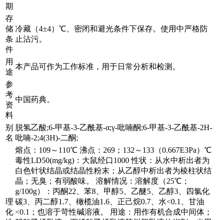
期
存
储
冷藏（4±4）℃、密闭和避光条件下保存。使用中严格防
条
止沾污。
件
用
本产品可作为工作标准，用于日常分析和检测。
途
参
考
中国药典。
资
料
别
脱氢乙酸;6-甲基-3-乙酰基-α;γ-吡喃酮;6-甲基-3-乙酰基-2H-
名
吡喃-2;4(3H)-二酮;
熔点：109～110℃ 沸点：269；132～133（0.667E3Pa）℃
毒性LD50(mg/kg)：大鼠经口1000 性状：从水中析出者为
白色针状结晶或结晶性粉末；从乙醇中析出者为棱柱状结
晶；无臭；有弱酸味。 溶解情况：溶解度（25℃；
g/100g）：丙酮22、苯8、甲醇5、乙醚5、乙醇3、四氯化
理
碳3、丙二醇1.7、橄榄油1.6、正己烷0.7、水<0.1、甘油
化
<0.1；也溶于苛性碱溶液。 用途：用作有机合成中间体；