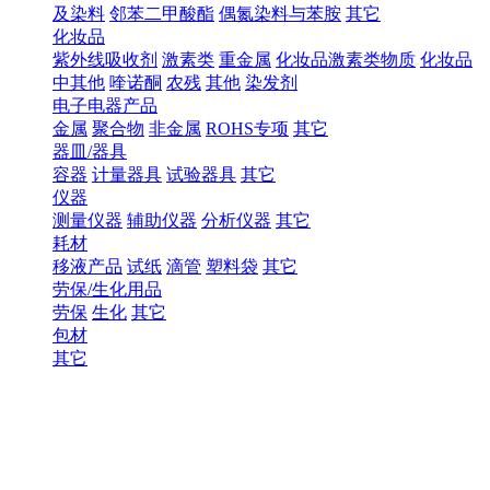
及染料
邻苯二甲酸酯
偶氮染料与苯胺
其它
化妆品
紫外线吸收剂
激素类
重金属
化妆品激素类物质
化妆品
中其他
喹诺酮
农残
其他
染发剂
电子电器产品
金属
聚合物
非金属
ROHS专项
其它
器皿/器具
容器
计量器具
试验器具
其它
仪器
测量仪器
辅助仪器
分析仪器
其它
耗材
移液产品
试纸
滴管
塑料袋
其它
劳保/生化用品
劳保
生化
其它
包材
其它