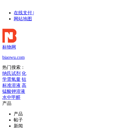
在线支付
|
网站地图
标物网
biaowu.com
热门搜索：
纳氏试剂
化
学需氧量
钴
标准溶液
高
锰酸钾溶液
水中甲醛
产品
产品
帖子
新闻