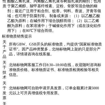
性
醋酸乙烯乳液、丙烯酸乙烯乳液等树脂乳液的糊剂；也用
质
于聚乙烯醇、羧甲基纤维素、淀粉、骨胶等混合物的糊
剂；最近广泛用于粘合剂、蚊香、饲料、香波、牙膏等领
域；也可用于防腐剂等。 制备或来源：（1）以乙酰乙酸
乙酯为原料；在碱作用下缩合脱醇而得；（2）以二乙烯
酮为原料；在苯溶液中；于碱催化作用下（或在溴化铝作
用下）；在80℃下缩合而得。
标准物质销售提示
关
所有GBW、GSB开头的标准物质，均提供“国家标准物质
于
证书”。因产品种类繁多，北纳标物网上架的只是部分产
产
品，详情请咨询在线客服。
品
关
北纳标物网客服工作日8:30--18:00在线，欢迎随时咨询标
于
准物质价格、标准物质证书、标准物质检测检验等相关
技
信息。
术
关
于
北纳标物网可自助申请开具发票，订单金额累计满5000
发
元以上可开具增值税专用发票。
票
关