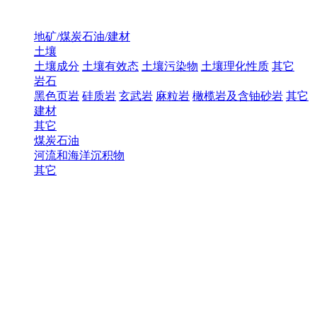
地矿/煤炭石油/建材
土壤
土壤成分
土壤有效态
土壤污染物
土壤理化性质
其它
岩石
黑色页岩
硅质岩
玄武岩
麻粒岩
橄榄岩及含铀砂岩
其它
建材
其它
煤炭石油
河流和海洋沉积物
其它