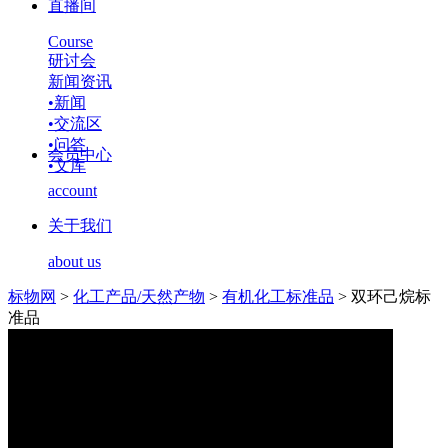
直播间
Course
研讨会
新闻资讯
•
新闻
•
交流区
•
问答
会员中心
•
文库
account
关于我们
about us
标物网
>
化工产品/天然产物
>
有机化工标准品
>
双环己烷标
准品