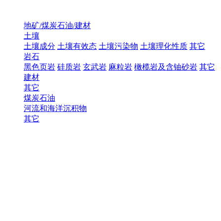
地矿/煤炭石油/建材
土壤
土壤成分
土壤有效态
土壤污染物
土壤理化性质
其它
岩石
黑色页岩
硅质岩
玄武岩
麻粒岩
橄榄岩及含铀砂岩
其它
建材
其它
煤炭石油
河流和海洋沉积物
其它