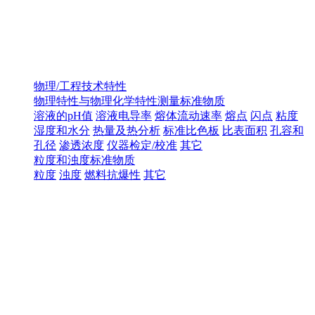
物理/工程技术特性
物理特性与物理化学特性测量标准物质
溶液的pH值
溶液电导率
熔体流动速率
熔点
闪点
粘度
湿度和水分
热量及热分析
标准比色板
比表面积
孔容和
孔径
渗透浓度
仪器检定/校准
其它
粒度和浊度标准物质
粒度
浊度
燃料抗爆性
其它