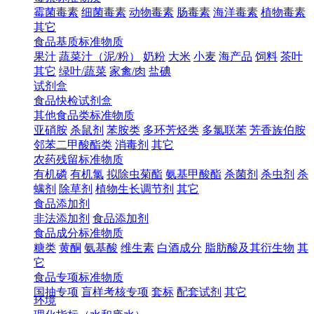
霉菌毒素
细菌毒素
动物毒素
肠毒素
海洋毒素
植物毒素
其它
食品基质标准物质
果汁
蔬菜汁（泥/粉）
奶粉
大米
小麦
海产品
饲料
茶叶
其它
绿叶/蔬菜
家禽/肉
盐碘
试剂盒
食品快检试剂盒
其他食品类标准物质
亚硝胺
杀鼠剂
苯胺类
多环芳烃类
多氯联苯
芳香族伯胺
邻苯二甲酸酯类
消毒剂
其它
农药残留标准物质
有机磷
有机氯
拟除虫菊酯
氨基甲酸酯
杀菌剂
杀虫剂
杀
螨剂
除草剂
植物生长调节剂
其它
食品添加剂
非法添加剂
食品添加剂
食品成分标准物质
糖类
黄酮
氨基酸
维生素
白酒成分
脂肪酸及其衍生物
其
它
食品专项标准物质
国抽专项
盲样考核专项
套标
配套试剂
其它
环境