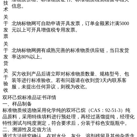
技
信息。
术
关
于
北纳标物网可自助申请开具发票，订单金额累计满5000
发
元以上可开具增值税专用发票。
票
关
于
北纳标物网拥有成熟完善的标准物质供应链，当日发货
发
率达80%以上。
货
关
买方收到产品后请立即对标准物质数量、规格型号、包
于
装等进行标准验收。若有问题请在收到货3天内联系客
验
服，未提出任何异议，则视为收讫。
收
双环己烷标准品证书详情
一、样品制备
标准物质候选物采用化学纯的双环己烷（CAS：92-51-3）纯
品原料，采用特殊填料进行预处理，再经过蒸馏提纯，经理化
特性测试与纯度测定，符合要求后，分装于棕色安瓿瓶中。
二、溯源性及定值方法
通过方法研究确认，在对水分、灰分、溶剂残留及其他杂质含