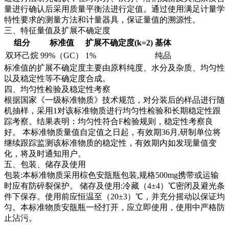
量进行确认后采用质量平衡法进行定值。通过使用满足计量学
特性要求的测量方法和计量器具，保证量值的溯源性。
三、特征量值及扩展不确定度
组分
标准值
扩展不确定度(k=2)
基体
双环己烷
99%（GC）
1%
纯品
标准值的扩展不确定度主要由原料纯度、水分及杂质、均匀性
以及稳定性等不确定度合成。
四、均匀性检验及稳定性考察
根据国家《一级标准物质》技术规范，对分装后的样品进行随
机抽样，采用1对该标准物质进行均匀性检验和长期稳定性跟
踪考察。结果表明：均匀性符合F检验规则，稳定性考察良
好。
本标准物质量值自定值之日起，有效期36月,研制单位将
继续跟踪监测该标准物质的稳定性，有效期内如发现量值变
化，将及时通知用户。
五、包装、储存及使用
包装:本标准物质采用棕色安瓿瓶包装,规格500mg携带或运输
时应有防碎裂保护。 储存及使用:冷藏（4±4）℃密闭及避光条
件下保存。使用前应恒温至（20±3）℃，并充分摇动以保证均
匀。本标准物质安瓿瓶一经打开，应立即使用，使用中严格防
止沾污。