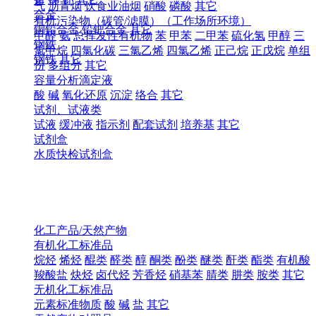
气
沥青烟
饮食业油烟
硝酸
磷酸
其它
合金
有机污染物（碳管/滤膜）（工作场所环境）
铜铅合金
铅钯合金
其它
甲醛
氨
总挥发性有机物
苯
甲苯
二甲苯
硫化氢
甲醇
三
钢铁
氯甲烷
四氯化碳
三氯乙烯
四氯乙烯
正己烷
正戊烷
单组
钢铁
其它
份
多组分
其它
容量分析滴定液
酸
碱
氧化还原
沉淀
络合
其它
试剂、试液类
试液
缓冲液
指示剂
配套试剂
培养基
其它
试剂盒
水质快检试剂盒
化工产品/天然产物
有机化工标准品
烷烃
烯烃
醌类
醛类
醇
酮类
酚类
醚类
酐类
酯类
有机酸
羧酸盐
炔烃
卤代烃
芳香烃
硝基苯
腈类
肼类
胺类
其它
无机化工标准品
元素标准物质
酸
碱
盐
其它