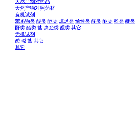
天然产物对照品
天然产物对照药材
有机试剂
苯系物类
酸类
醇类
烷烃类
烯烃类
醛类
酮类
酚类
醚类
酐类
酯类
盐
炔烃类
醌类
其它
无机试剂
酸
碱
盐
其它
其它