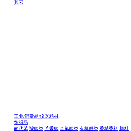
其它
工业/消费品/仪器耗材
纺织品
卤代苯
羧酸类
芳香酸
全氟酸类
有机酚类
香精香料
颜料