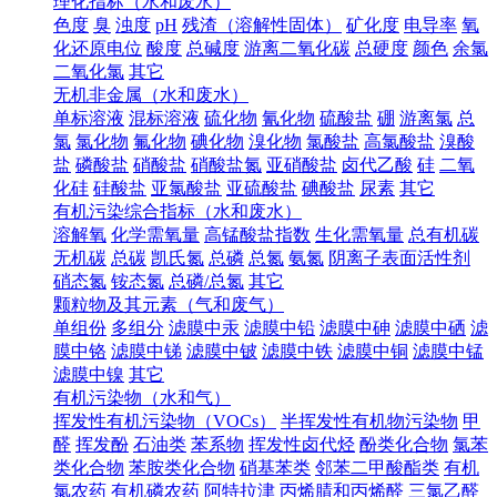
理化指标（水和废水）
色度
臭
浊度
pH
残渣（溶解性固体）
矿化度
电导率
氧
化还原电位
酸度
总碱度
游离二氧化碳
总硬度
颜色
余氯
二氧化氯
其它
无机非金属（水和废水）
单标溶液
混标溶液
硫化物
氰化物
硫酸盐
硼
游离氯
总
氯
氯化物
氟化物
碘化物
溴化物
氯酸盐
高氯酸盐
溴酸
盐
磷酸盐
硝酸盐
硝酸盐氮
亚硝酸盐
卤代乙酸
硅
二氧
化硅
硅酸盐
亚氯酸盐
亚硫酸盐
碘酸盐
尿素
其它
有机污染综合指标（水和废水）
溶解氧
化学需氧量
高锰酸盐指数
生化需氧量
总有机碳
无机碳
总碳
凯氏氮
总磷
总氮
氨氮
阴离子表面活性剂
硝态氮
铵态氮
总磷/总氮
其它
颗粒物及其元素（气和废气）
单组份
多组分
滤膜中汞
滤膜中铅
滤膜中砷
滤膜中硒
滤
膜中铬
滤膜中锑
滤膜中铍
滤膜中铁
滤膜中铜
滤膜中锰
滤膜中镍
其它
有机污染物（水和气）
挥发性有机污染物（VOCs）
半挥发性有机物污染物
甲
醛
挥发酚
石油类
苯系物
挥发性卤代烃
酚类化合物
氯苯
类化合物
苯胺类化合物
硝基苯类
邻苯二甲酸酯类
有机
氯农药
有机磷农药
阿特拉津
丙烯腈和丙烯醛
三氯乙醛