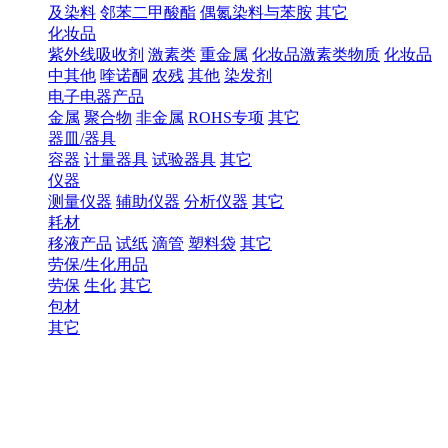
及染料
邻苯二甲酸酯
偶氮染料与苯胺
其它
化妆品
紫外线吸收剂
激素类
重金属
化妆品激素类物质
化妆品
中其他
喹诺酮
农残
其他
染发剂
电子电器产品
金属
聚合物
非金属
ROHS专项
其它
器皿/器具
容器
计量器具
试验器具
其它
仪器
测量仪器
辅助仪器
分析仪器
其它
耗材
移液产品
试纸
滴管
塑料袋
其它
劳保/生化用品
劳保
生化
其它
包材
其它