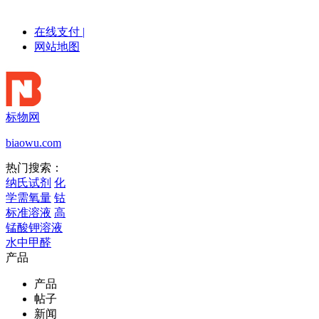
在线支付
|
网站地图
标物网
biaowu.com
热门搜索：
纳氏试剂
化
学需氧量
钴
标准溶液
高
锰酸钾溶液
水中甲醛
产品
产品
帖子
新闻