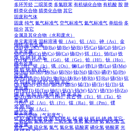
多环芳烃
二噁英类
多氯联苯
有机锡化合物
有机酸
胺
肼
醇类化合物
腈类化合物
其它
固废和气体
固废
纯气
氮气标准气
空气标准气
氦气标准气
单组份
多
组分
其它
金属及其化合物（水和废水）
单元素溶液
混标溶液
银（Ag）
铝（Al）
砷（As）
金
钢铁/有色金属
(Au)
钾（K）
钡(Ba)
铍(Be)
铋(Bi)
钙(Ca)
镉(Cd)
铈(Ce)
常见金属
钴(Co)
铬(Cr)
铯(Cs)
铜(Cu)
镝(Dy)
铒（Er）
铕(Eu)
铁
铁
铝
铜
锌
其它
(Fe)
镓（Ga）
钆（Gd）
锗（Ge）
铪（Hf）
钬（Ho）
稀有金属
铟（In）
铱（Ir）
锇（Os）
镧(La)
锂(Li)
镥(Lu)
镁(Mg)
锆
铪
铌
钽
其它
锰(Mn)
钼(Mo)
钠(Na)
铌(Nb)
钕(Nd)
镍(Ni)
磷(P)
铅(Pb)
轻金属
钯(Pd)
镨(Pr)
铂(Pt)
铷(Rb)
铼(Re)
铑(Rh)
钌(Ru)
锑(Sb)
钪
钛
铝
镁
钾
钠
钙
锶
钡
其它
(Sc)
硒(Se)
钐(Sm)
锡(Sn)
锶(Sr)
铽(Tb)
碲(Te)
钍(Th)
钛
重金属
(Ti)
铊(Tl)
铥(Tm)
铀(U)
钒(V)
钨(W)
钇(Y)
镱(Yb)
锌(Zn)
铜
镍
钴
铅
锌
锡
锑
铋
镉
汞
其它
锆(Zr)
铵(NH4)
汞（Hg）
其它
锝（Tc）
钽（Ta）
钋
贵金属
（Po）
砹（At）
钫（Fr）
镭（Ra）
钷（Pm）
镤
金
银
铂
（Pa）
锕（Ac）
稀土金属
气态污染物（气和废气）
钪
钇
镧
铈
镨
钕
钷
钐
铕
钆
铽
镝
钬
铒
铥
镱
镥
其它
二氧化硫
氮氧化物
二氧化氮
臭氧
氟化物
氨
氰化氢
五
准金属
氧化二磷
硫化氢
氯气
氯化氢
硫酸雾
磷化氢
铬酸雾
光
锗
锑
钋
其它