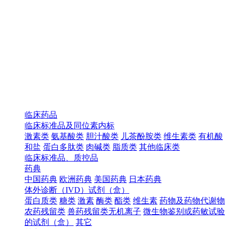
临床药品
临床标准品及同位素内标
激素类
氨基酸类
胆汁酸类
儿茶酚胺类
维生素类
有机酸
和盐
蛋白多肽类
肉碱类
脂质类
其他临床类
临床标准品、质控品
药典
中国药典
欧洲药典
美国药典
日本药典
体外诊断（IVD）试剂（盒）
蛋白质类
糖类
激素
酶类
酯类
维生素
药物及药物代谢物
农药残留类
兽药残留类无机离子
微生物鉴别或药敏试验
的试剂（盒）
其它