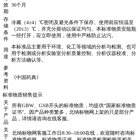
效
36个月
期
存
冷藏（4±4）℃密闭及避光条件下保存。使用前应恒温至
储
（20±3）℃，并充分摇动以保证均匀。本标准物质安瓿瓶
条
一经打开，应立即使用，使用中严格防止沾污。
件
本标准品主要用于环境、化工等领域的分析与检测。也可
用
用于检测或分析实验室分析质量控制、分析仪器校准、分
途
析方法确认等。
参
考
《中国药典》
资
料
标准物质销售提示
关
所有GBW、GSB开头的标准物质，均提供“国家标准物质
于
证书”。因产品种类繁多，北纳标物网上架的只是部分产
产
品，详情请咨询在线客服。
品
关
北纳标物网客服工作日8:30--18:00在线，欢迎随时咨询标
于
准物质价格、标准物质证书、标准物质检测检验等相关