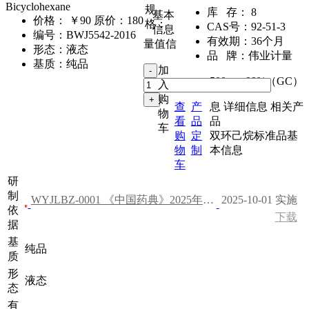
Bicyclohexane
规
库 存：
8
基本
价格：
￥90
原价：180
格：
CAS号：
92-51-3
信息
编号：
BWJ5542-2016
有效期：
36个月
量值信
形态：
液态
品 牌：
伟业计量
基质：
纯品
加
500mg
,
99%（GC）
入
购
查
产
息
详细信息
相关产
物
看
品
品
车
购
定
双环己烷标准品基
物
制
本信息
车
研
制
WYJLBZ-0001 《中国药典》2025年版 一部
2025-10-01 实施
依
下载
据
基
纯品
质
形
液态
态
有