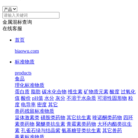
金属混标查询
在线客服
首页
biaowu.com
标准物质
products
食品
理化标准物质
蛋白质
脂肪
碳水化合物
维生素
矿物质元素
酸度
过氧化
值
酸价
pH值
水分
灰分
不溶于水杂质
可溶性固形物
粒
度
电导率
密度
其它
兽药残留标准物质
甾体激素类
磺胺类药物
其它抗生素
喹诺酮类药物
四环
素类药物
聚醚类抗生素
青霉素类药物
大环内酯类抗生
素
孔雀石绿与结晶紫
氨基糖苷类抗生素
其它兽药
毒素标准物质