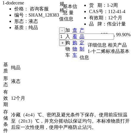
1-dodecene
规
货 期：
1-2周
基本信
价格：
咨询客服
格：
CAS号：
112-41-4
息
量
编号：
SHAM_128383
有效期：
12个月
值信息
形态：
液态
品 牌：
伟业计量
基质：
纯品
加
查
产
100mg
,
99.90%
入
看
品
购
购
定
详细信息
相关产品
物
物
制
1-十二烯标准品基本
车
车
信息
基
纯品
质
形
液态
态
有
效
12个月
期
存
冷藏（4±4）℃、密闭及避光条件下保存。使用前应恒温
储
至（20±3）℃，并充分摇动以保证均匀。本标准物质打开
条
后应一次性使用，使用中严格防止沾污。
件