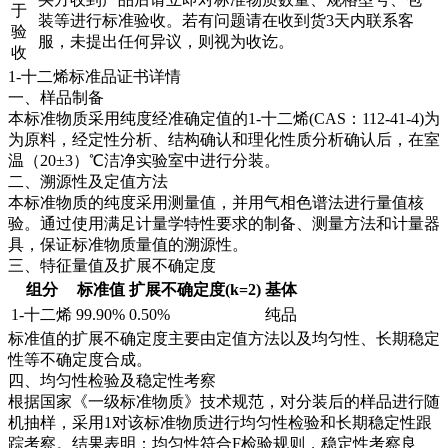
于
装等进行标准验收。若有问题请在收到货3天内联系客
验
服，未提出任何异议，则视为收讫。
收
1-十二烯标准品证书详情
一、样品制备
本标准物质采用纯度经准确定值的1-十二烯(CAS：112-41-4)为
为原料，经定性分析、结构确认和理化性质分析确认后，在室
温（20±3）℃洁净实验室中进行分装。
二、溯源性及定值方法
本标准物质的纯度采用测量值，并用气相色谱法进行量值核
验。通过使用满足计量学特性要求的制备、测量方法和计量器
具，保证标准物质量值的溯源性。
三、特征量值及扩展不确定度
组分
标准值
扩展不确定度(k=2)
基体
1-十二烯
99.90%
0.50%
纯品
标准值的扩展不确定度主要由定值方法以及均匀性、长期稳定
性等不确定度合成。
四、均匀性检验及稳定性考察
根据国家《一级标准物质》技术规范，对分装后的样品进行随
机抽样，采用1对该标准物质进行均匀性检验和长期稳定性跟
踪考察。结果表明：均匀性符合F检验规则，稳定性考察良