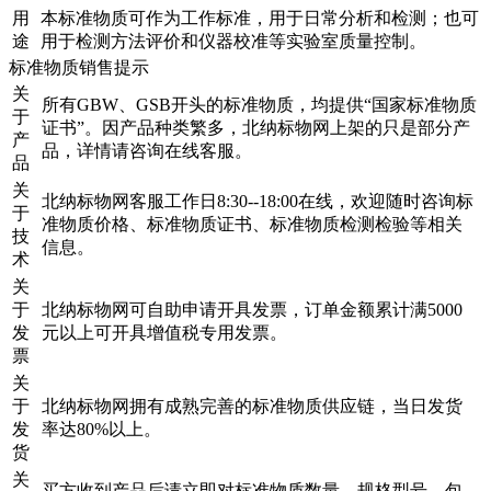
用
本标准物质可作为工作标准，用于日常分析和检测；也可
途
用于检测方法评价和仪器校准等实验室质量控制。
标准物质销售提示
关
所有GBW、GSB开头的标准物质，均提供“国家标准物质
于
证书”。因产品种类繁多，北纳标物网上架的只是部分产
产
品，详情请咨询在线客服。
品
关
北纳标物网客服工作日8:30--18:00在线，欢迎随时咨询标
于
准物质价格、标准物质证书、标准物质检测检验等相关
技
信息。
术
关
于
北纳标物网可自助申请开具发票，订单金额累计满5000
发
元以上可开具增值税专用发票。
票
关
于
北纳标物网拥有成熟完善的标准物质供应链，当日发货
发
率达80%以上。
货
关
买方收到产品后请立即对标准物质数量、规格型号、包