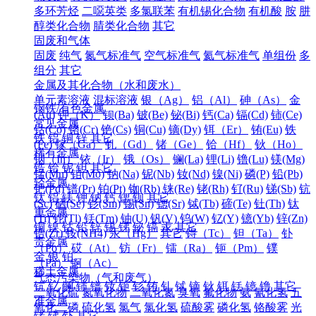
多环芳烃
二噁英类
多氯联苯
有机锡化合物
有机酸
胺
肼
醇类化合物
腈类化合物
其它
固废和气体
固废
纯气
氮气标准气
空气标准气
氦气标准气
单组份
多
组分
其它
金属及其化合物（水和废水）
单元素溶液
混标溶液
银（Ag）
铝（Al）
砷（As）
金
钢铁/有色金属
(Au)
钾（K）
钡(Ba)
铍(Be)
铋(Bi)
钙(Ca)
镉(Cd)
铈(Ce)
常见金属
钴(Co)
铬(Cr)
铯(Cs)
铜(Cu)
镝(Dy)
铒（Er）
铕(Eu)
铁
铁
铝
铜
锌
其它
(Fe)
镓（Ga）
钆（Gd）
锗（Ge）
铪（Hf）
钬（Ho）
稀有金属
铟（In）
铱（Ir）
锇（Os）
镧(La)
锂(Li)
镥(Lu)
镁(Mg)
锆
铪
铌
钽
其它
锰(Mn)
钼(Mo)
钠(Na)
铌(Nb)
钕(Nd)
镍(Ni)
磷(P)
铅(Pb)
轻金属
钯(Pd)
镨(Pr)
铂(Pt)
铷(Rb)
铼(Re)
铑(Rh)
钌(Ru)
锑(Sb)
钪
钛
铝
镁
钾
钠
钙
锶
钡
其它
(Sc)
硒(Se)
钐(Sm)
锡(Sn)
锶(Sr)
铽(Tb)
碲(Te)
钍(Th)
钛
重金属
(Ti)
铊(Tl)
铥(Tm)
铀(U)
钒(V)
钨(W)
钇(Y)
镱(Yb)
锌(Zn)
铜
镍
钴
铅
锌
锡
锑
铋
镉
汞
其它
锆(Zr)
铵(NH4)
汞（Hg）
其它
锝（Tc）
钽（Ta）
钋
贵金属
（Po）
砹（At）
钫（Fr）
镭（Ra）
钷（Pm）
镤
金
银
铂
（Pa）
锕（Ac）
稀土金属
气态污染物（气和废气）
钪
钇
镧
铈
镨
钕
钷
钐
铕
钆
铽
镝
钬
铒
铥
镱
镥
其它
二氧化硫
氮氧化物
二氧化氮
臭氧
氟化物
氨
氰化氢
五
准金属
氧化二磷
硫化氢
氯气
氯化氢
硫酸雾
磷化氢
铬酸雾
光
锗
锑
钋
其它