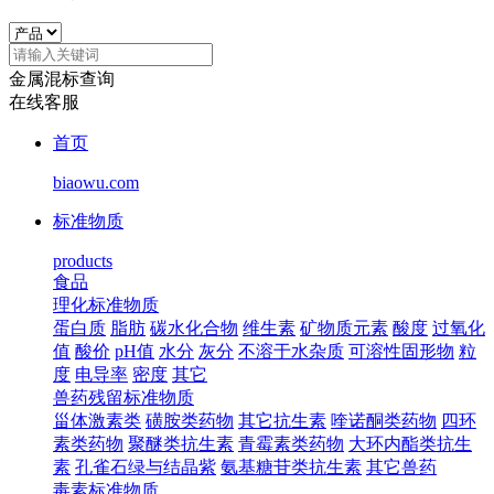
金属混标查询
在线客服
首页
biaowu.com
标准物质
products
食品
理化标准物质
蛋白质
脂肪
碳水化合物
维生素
矿物质元素
酸度
过氧化
值
酸价
pH值
水分
灰分
不溶于水杂质
可溶性固形物
粒
度
电导率
密度
其它
兽药残留标准物质
甾体激素类
磺胺类药物
其它抗生素
喹诺酮类药物
四环
素类药物
聚醚类抗生素
青霉素类药物
大环内酯类抗生
素
孔雀石绿与结晶紫
氨基糖苷类抗生素
其它兽药
毒素标准物质