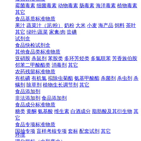
霉菌毒素
细菌毒素
动物毒素
肠毒素
海洋毒素
植物毒素
其它
食品基质标准物质
果汁
蔬菜汁（泥/粉）
奶粉
大米
小麦
海产品
饲料
茶叶
其它
绿叶/蔬菜
家禽/肉
盐碘
试剂盒
食品快检试剂盒
其他食品类标准物质
亚硝胺
杀鼠剂
苯胺类
多环芳烃类
多氯联苯
芳香族伯胺
邻苯二甲酸酯类
消毒剂
其它
农药残留标准物质
有机磷
有机氯
拟除虫菊酯
氨基甲酸酯
杀菌剂
杀虫剂
杀
螨剂
除草剂
植物生长调节剂
其它
食品添加剂
非法添加剂
食品添加剂
食品成分标准物质
糖类
黄酮
氨基酸
维生素
白酒成分
脂肪酸及其衍生物
其
它
食品专项标准物质
国抽专项
盲样考核专项
套标
配套试剂
其它
环境