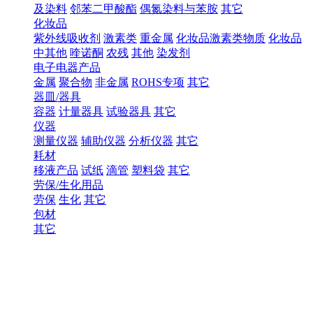
及染料
邻苯二甲酸酯
偶氮染料与苯胺
其它
化妆品
紫外线吸收剂
激素类
重金属
化妆品激素类物质
化妆品
中其他
喹诺酮
农残
其他
染发剂
电子电器产品
金属
聚合物
非金属
ROHS专项
其它
器皿/器具
容器
计量器具
试验器具
其它
仪器
测量仪器
辅助仪器
分析仪器
其它
耗材
移液产品
试纸
滴管
塑料袋
其它
劳保/生化用品
劳保
生化
其它
包材
其它