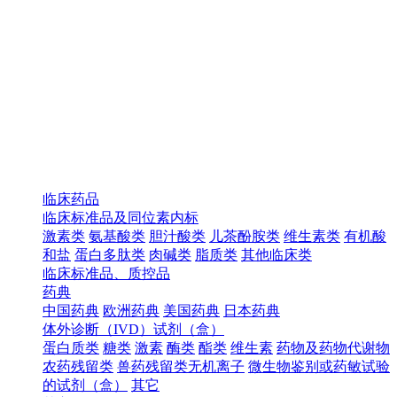
临床药品
临床标准品及同位素内标
激素类
氨基酸类
胆汁酸类
儿茶酚胺类
维生素类
有机酸
和盐
蛋白多肽类
肉碱类
脂质类
其他临床类
临床标准品、质控品
药典
中国药典
欧洲药典
美国药典
日本药典
体外诊断（IVD）试剂（盒）
蛋白质类
糖类
激素
酶类
酯类
维生素
药物及药物代谢物
农药残留类
兽药残留类无机离子
微生物鉴别或药敏试验
的试剂（盒）
其它