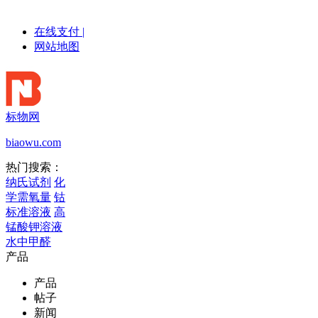
在线支付
|
网站地图
标物网
biaowu.com
热门搜索：
纳氏试剂
化
学需氧量
钴
标准溶液
高
锰酸钾溶液
水中甲醛
产品
产品
帖子
新闻