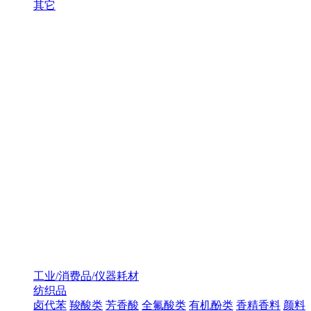
其它
工业/消费品/仪器耗材
纺织品
卤代苯
羧酸类
芳香酸
全氟酸类
有机酚类
香精香料
颜料