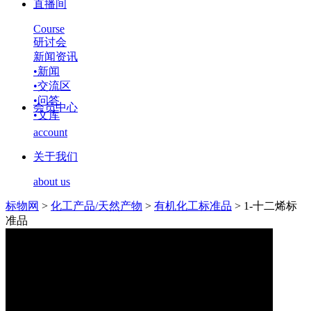
直播间
Course
研讨会
新闻资讯
•
新闻
•
交流区
•
问答
会员中心
•
文库
account
关于我们
about us
标物网
>
化工产品/天然产物
>
有机化工标准品
>
1-十二烯标
准品