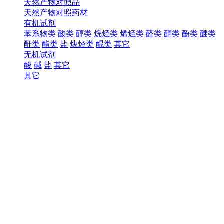
天然产物对照品
天然产物对照药材
有机试剂
苯系物类
酸类
醇类
烷烃类
烯烃类
醛类
酮类
酚类
醚类
酐类
酯类
盐
炔烃类
醌类
其它
无机试剂
酸
碱
盐
其它
其它