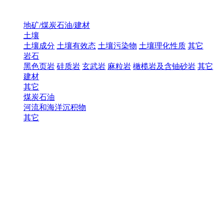
地矿/煤炭石油/建材
土壤
土壤成分
土壤有效态
土壤污染物
土壤理化性质
其它
岩石
黑色页岩
硅质岩
玄武岩
麻粒岩
橄榄岩及含铀砂岩
其它
建材
其它
煤炭石油
河流和海洋沉积物
其它