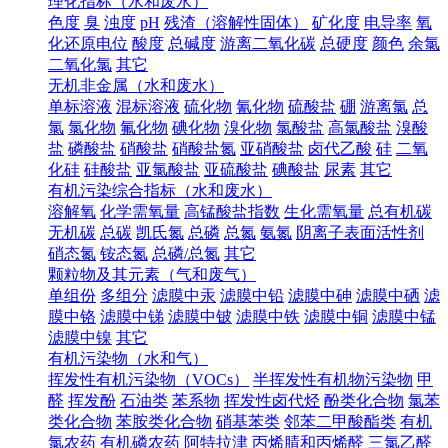
理化指标（水和废水）
色度
臭
浊度
pH
残渣（溶解性固体）
矿化度
电导率
氧
化还原电位
酸度
总碱度
游离二氧化碳
总硬度
颜色
余氯
二氧化氯
其它
无机非金属（水和废水）
单标溶液
混标溶液
硫化物
氰化物
硫酸盐
硼
游离氯
总
氯
氯化物
氟化物
碘化物
溴化物
氯酸盐
高氯酸盐
溴酸
盐
磷酸盐
硝酸盐
硝酸盐氮
亚硝酸盐
卤代乙酸
硅
二氧
化硅
硅酸盐
亚氯酸盐
亚硫酸盐
碘酸盐
尿素
其它
有机污染综合指标（水和废水）
溶解氧
化学需氧量
高锰酸盐指数
生化需氧量
总有机碳
无机碳
总碳
凯氏氮
总磷
总氮
氨氮
阴离子表面活性剂
硝态氮
铵态氮
总磷/总氮
其它
颗粒物及其元素（气和废气）
单组份
多组分
滤膜中汞
滤膜中铅
滤膜中砷
滤膜中硒
滤
膜中铬
滤膜中锑
滤膜中铍
滤膜中铁
滤膜中铜
滤膜中锰
滤膜中镍
其它
有机污染物（水和气）
挥发性有机污染物（VOCs）
半挥发性有机物污染物
甲
醛
挥发酚
石油类
苯系物
挥发性卤代烃
酚类化合物
氯苯
类化合物
苯胺类化合物
硝基苯类
邻苯二甲酸酯类
有机
氯农药
有机磷农药
阿特拉津
丙烯腈和丙烯醛
三氯乙醛