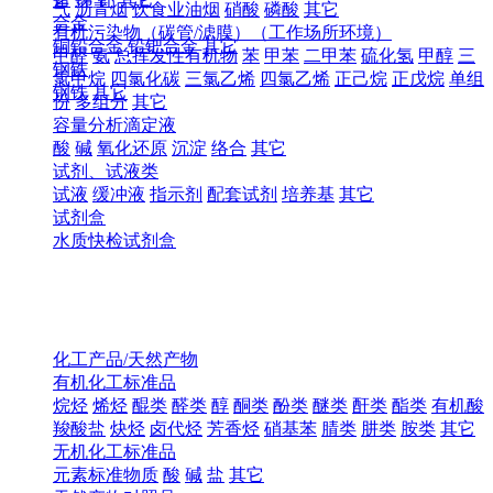
气
沥青烟
饮食业油烟
硝酸
磷酸
其它
合金
有机污染物（碳管/滤膜）（工作场所环境）
铜铅合金
铅钯合金
其它
甲醛
氨
总挥发性有机物
苯
甲苯
二甲苯
硫化氢
甲醇
三
钢铁
氯甲烷
四氯化碳
三氯乙烯
四氯乙烯
正己烷
正戊烷
单组
钢铁
其它
份
多组分
其它
容量分析滴定液
酸
碱
氧化还原
沉淀
络合
其它
试剂、试液类
试液
缓冲液
指示剂
配套试剂
培养基
其它
试剂盒
水质快检试剂盒
化工产品/天然产物
有机化工标准品
烷烃
烯烃
醌类
醛类
醇
酮类
酚类
醚类
酐类
酯类
有机酸
羧酸盐
炔烃
卤代烃
芳香烃
硝基苯
腈类
肼类
胺类
其它
无机化工标准品
元素标准物质
酸
碱
盐
其它