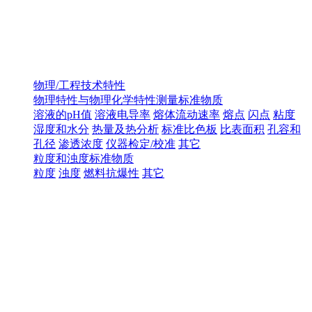
物理/工程技术特性
物理特性与物理化学特性测量标准物质
溶液的pH值
溶液电导率
熔体流动速率
熔点
闪点
粘度
湿度和水分
热量及热分析
标准比色板
比表面积
孔容和
孔径
渗透浓度
仪器检定/校准
其它
粒度和浊度标准物质
粒度
浊度
燃料抗爆性
其它