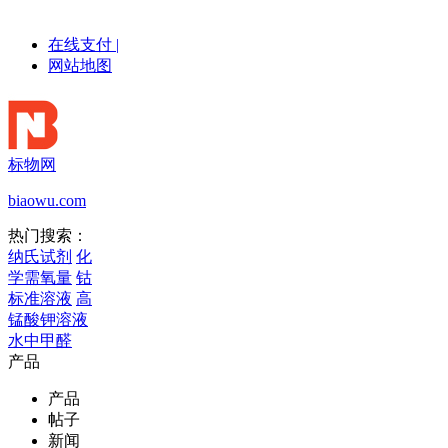
在线支付
|
网站地图
标物网
biaowu.com
热门搜索：
纳氏试剂
化
学需氧量
钴
标准溶液
高
锰酸钾溶液
水中甲醛
产品
产品
帖子
新闻