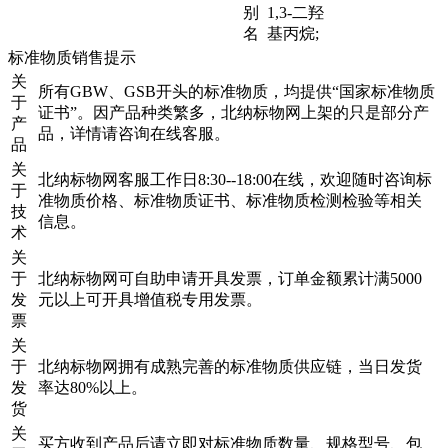
别
1,3-二羟
名
基丙烷;
标准物质销售提示
关
所有GBW、GSB开头的标准物质，均提供“国家标准物质
于
证书”。因产品种类繁多，北纳标物网上架的只是部分产
产
品，详情请咨询在线客服。
品
关
北纳标物网客服工作日8:30--18:00在线，欢迎随时咨询标
于
准物质价格、标准物质证书、标准物质检测检验等相关
技
信息。
术
关
于
北纳标物网可自助申请开具发票，订单金额累计满5000
发
元以上可开具增值税专用发票。
票
关
于
北纳标物网拥有成熟完善的标准物质供应链，当日发货
发
率达80%以上。
货
关
买方收到产品后请立即对标准物质数量、规格型号、包