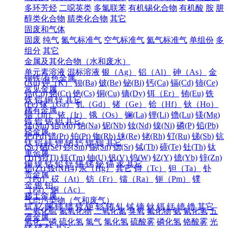
多环芳烃
二噁英类
多氯联苯
有机锡化合物
有机酸
胺
肼
醇类化合物
腈类化合物
其它
固废和气体
固废
纯气
氮气标准气
空气标准气
氦气标准气
单组份
多
组分
其它
金属及其化合物（水和废水）
单元素溶液
混标溶液
银（Ag）
铝（Al）
砷（As）
金
钢铁/有色金属
(Au)
钾（K）
钡(Ba)
铍(Be)
铋(Bi)
钙(Ca)
镉(Cd)
铈(Ce)
常见金属
钴(Co)
铬(Cr)
铯(Cs)
铜(Cu)
镝(Dy)
铒（Er）
铕(Eu)
铁
铁
铝
铜
锌
其它
(Fe)
镓（Ga）
钆（Gd）
锗（Ge）
铪（Hf）
钬（Ho）
稀有金属
铟（In）
铱（Ir）
锇（Os）
镧(La)
锂(Li)
镥(Lu)
镁(Mg)
锆
铪
铌
钽
其它
锰(Mn)
钼(Mo)
钠(Na)
铌(Nb)
钕(Nd)
镍(Ni)
磷(P)
铅(Pb)
轻金属
钯(Pd)
镨(Pr)
铂(Pt)
铷(Rb)
铼(Re)
铑(Rh)
钌(Ru)
锑(Sb)
钪
钛
铝
镁
钾
钠
钙
锶
钡
其它
(Sc)
硒(Se)
钐(Sm)
锡(Sn)
锶(Sr)
铽(Tb)
碲(Te)
钍(Th)
钛
重金属
(Ti)
铊(Tl)
铥(Tm)
铀(U)
钒(V)
钨(W)
钇(Y)
镱(Yb)
锌(Zn)
铜
镍
钴
铅
锌
锡
锑
铋
镉
汞
其它
锆(Zr)
铵(NH4)
汞（Hg）
其它
锝（Tc）
钽（Ta）
钋
贵金属
（Po）
砹（At）
钫（Fr）
镭（Ra）
钷（Pm）
镤
金
银
铂
（Pa）
锕（Ac）
稀土金属
气态污染物（气和废气）
钪
钇
镧
铈
镨
钕
钷
钐
铕
钆
铽
镝
钬
铒
铥
镱
镥
其它
二氧化硫
氮氧化物
二氧化氮
臭氧
氟化物
氨
氰化氢
五
准金属
氧化二磷
硫化氢
氯气
氯化氢
硫酸雾
磷化氢
铬酸雾
光
锗
锑
钋
其它