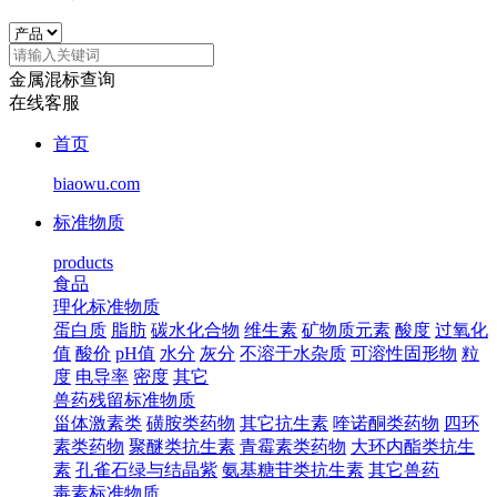
金属混标查询
在线客服
首页
biaowu.com
标准物质
products
食品
理化标准物质
蛋白质
脂肪
碳水化合物
维生素
矿物质元素
酸度
过氧化
值
酸价
pH值
水分
灰分
不溶于水杂质
可溶性固形物
粒
度
电导率
密度
其它
兽药残留标准物质
甾体激素类
磺胺类药物
其它抗生素
喹诺酮类药物
四环
素类药物
聚醚类抗生素
青霉素类药物
大环内酯类抗生
素
孔雀石绿与结晶紫
氨基糖苷类抗生素
其它兽药
毒素标准物质