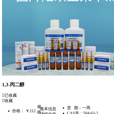
1,3-丙二醇
已收藏
收藏
规
货 期：
一周
基本信息
价格：
￥212
格：
CAS号：
504-63-2