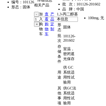
详细信息
编号：
101126
批 次：
101126-201602
相关产品
形态：
固体
品 牌：
中国
加
查
产
1,3-丙二醇基
100mg
,
无
入
看
品
本信息
购
购
定
形
固体
物
物
制
态
车
车
批
101126-
201602
次
存
室温，
储
密闭遮
条
光保存
件
供 GC
用
系统适
途
用性试
验用
其
供GC法
他
系统适
事
用性试
项
验用