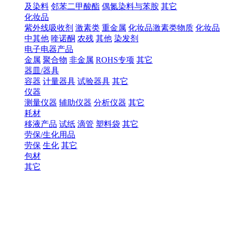
及染料
邻苯二甲酸酯
偶氮染料与苯胺
其它
化妆品
紫外线吸收剂
激素类
重金属
化妆品激素类物质
化妆品
中其他
喹诺酮
农残
其他
染发剂
电子电器产品
金属
聚合物
非金属
ROHS专项
其它
器皿/器具
容器
计量器具
试验器具
其它
仪器
测量仪器
辅助仪器
分析仪器
其它
耗材
移液产品
试纸
滴管
塑料袋
其它
劳保/生化用品
劳保
生化
其它
包材
其它