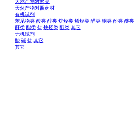
天然产物对照品
天然产物对照药材
有机试剂
苯系物类
酸类
醇类
烷烃类
烯烃类
醛类
酮类
酚类
醚类
酐类
酯类
盐
炔烃类
醌类
其它
无机试剂
酸
碱
盐
其它
其它