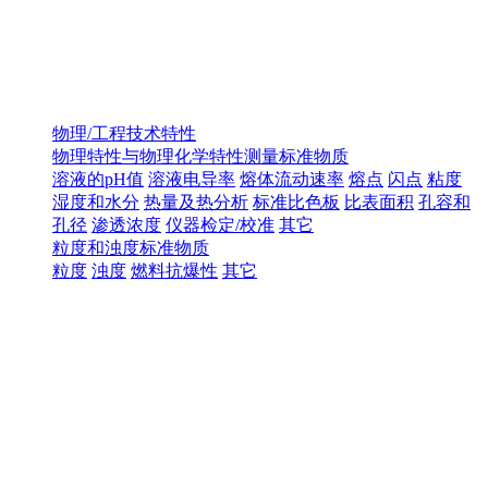
物理/工程技术特性
物理特性与物理化学特性测量标准物质
溶液的pH值
溶液电导率
熔体流动速率
熔点
闪点
粘度
湿度和水分
热量及热分析
标准比色板
比表面积
孔容和
孔径
渗透浓度
仪器检定/校准
其它
粒度和浊度标准物质
粒度
浊度
燃料抗爆性
其它