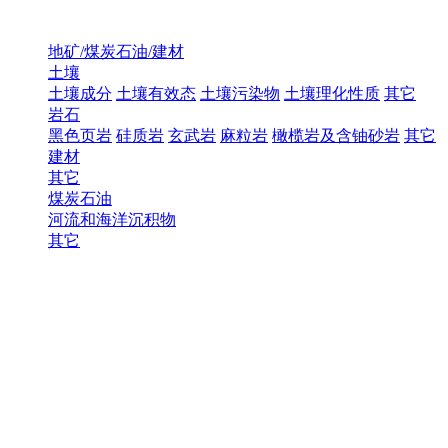
地矿/煤炭石油/建材
土壤
土壤成分
土壤有效态
土壤污染物
土壤理化性质
其它
岩石
黑色页岩
硅质岩
玄武岩
麻粒岩
橄榄岩及含铀砂岩
其它
建材
其它
煤炭石油
河流和海洋沉积物
其它