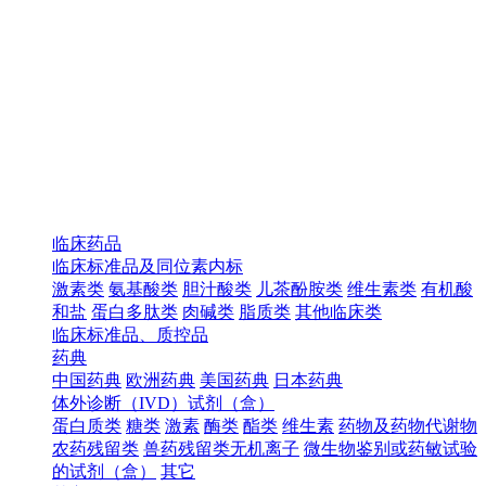
临床药品
临床标准品及同位素内标
激素类
氨基酸类
胆汁酸类
儿茶酚胺类
维生素类
有机酸
和盐
蛋白多肽类
肉碱类
脂质类
其他临床类
临床标准品、质控品
药典
中国药典
欧洲药典
美国药典
日本药典
体外诊断（IVD）试剂（盒）
蛋白质类
糖类
激素
酶类
酯类
维生素
药物及药物代谢物
农药残留类
兽药残留类无机离子
微生物鉴别或药敏试验
的试剂（盒）
其它