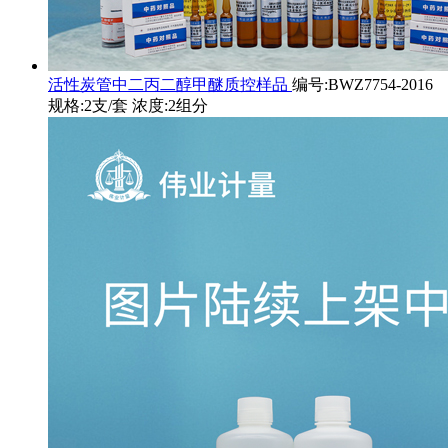
活性炭管中二丙二醇甲醚质控样品
编号:BWZ7754-2016
规格:2支/套 浓度:2组分