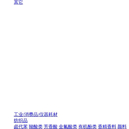
其它
工业/消费品/仪器耗材
纺织品
卤代苯
羧酸类
芳香酸
全氟酸类
有机酚类
香精香料
颜料