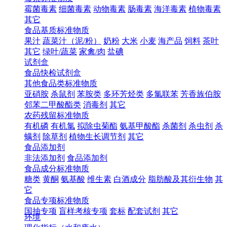
霉菌毒素
细菌毒素
动物毒素
肠毒素
海洋毒素
植物毒素
其它
食品基质标准物质
果汁
蔬菜汁（泥/粉）
奶粉
大米
小麦
海产品
饲料
茶叶
其它
绿叶/蔬菜
家禽/肉
盐碘
试剂盒
食品快检试剂盒
其他食品类标准物质
亚硝胺
杀鼠剂
苯胺类
多环芳烃类
多氯联苯
芳香族伯胺
邻苯二甲酸酯类
消毒剂
其它
农药残留标准物质
有机磷
有机氯
拟除虫菊酯
氨基甲酸酯
杀菌剂
杀虫剂
杀
螨剂
除草剂
植物生长调节剂
其它
食品添加剂
非法添加剂
食品添加剂
食品成分标准物质
糖类
黄酮
氨基酸
维生素
白酒成分
脂肪酸及其衍生物
其
它
食品专项标准物质
国抽专项
盲样考核专项
套标
配套试剂
其它
环境