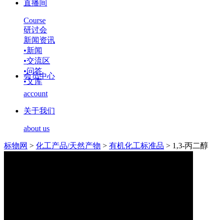
直播间
Course
研讨会
新闻资讯
•
新闻
•
交流区
•
问答
会员中心
•
文库
account
关于我们
about us
标物网
>
化工产品/天然产物
>
有机化工标准品
>
1,3-丙二醇