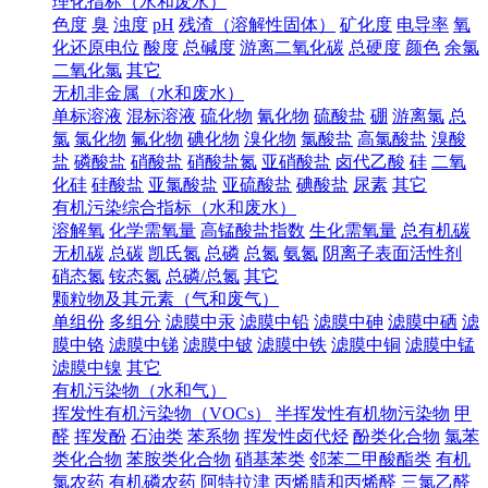
理化指标（水和废水）
色度
臭
浊度
pH
残渣（溶解性固体）
矿化度
电导率
氧
化还原电位
酸度
总碱度
游离二氧化碳
总硬度
颜色
余氯
二氧化氯
其它
无机非金属（水和废水）
单标溶液
混标溶液
硫化物
氰化物
硫酸盐
硼
游离氯
总
氯
氯化物
氟化物
碘化物
溴化物
氯酸盐
高氯酸盐
溴酸
盐
磷酸盐
硝酸盐
硝酸盐氮
亚硝酸盐
卤代乙酸
硅
二氧
化硅
硅酸盐
亚氯酸盐
亚硫酸盐
碘酸盐
尿素
其它
有机污染综合指标（水和废水）
溶解氧
化学需氧量
高锰酸盐指数
生化需氧量
总有机碳
无机碳
总碳
凯氏氮
总磷
总氮
氨氮
阴离子表面活性剂
硝态氮
铵态氮
总磷/总氮
其它
颗粒物及其元素（气和废气）
单组份
多组分
滤膜中汞
滤膜中铅
滤膜中砷
滤膜中硒
滤
膜中铬
滤膜中锑
滤膜中铍
滤膜中铁
滤膜中铜
滤膜中锰
滤膜中镍
其它
有机污染物（水和气）
挥发性有机污染物（VOCs）
半挥发性有机物污染物
甲
醛
挥发酚
石油类
苯系物
挥发性卤代烃
酚类化合物
氯苯
类化合物
苯胺类化合物
硝基苯类
邻苯二甲酸酯类
有机
氯农药
有机磷农药
阿特拉津
丙烯腈和丙烯醛
三氯乙醛