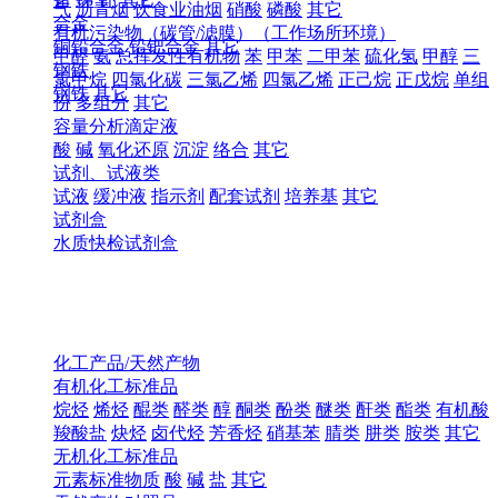
气
沥青烟
饮食业油烟
硝酸
磷酸
其它
合金
有机污染物（碳管/滤膜）（工作场所环境）
铜铅合金
铅钯合金
其它
甲醛
氨
总挥发性有机物
苯
甲苯
二甲苯
硫化氢
甲醇
三
钢铁
氯甲烷
四氯化碳
三氯乙烯
四氯乙烯
正己烷
正戊烷
单组
钢铁
其它
份
多组分
其它
容量分析滴定液
酸
碱
氧化还原
沉淀
络合
其它
试剂、试液类
试液
缓冲液
指示剂
配套试剂
培养基
其它
试剂盒
水质快检试剂盒
化工产品/天然产物
有机化工标准品
烷烃
烯烃
醌类
醛类
醇
酮类
酚类
醚类
酐类
酯类
有机酸
羧酸盐
炔烃
卤代烃
芳香烃
硝基苯
腈类
肼类
胺类
其它
无机化工标准品
元素标准物质
酸
碱
盐
其它